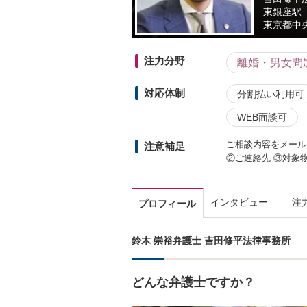
東銀座駅
東京都
中央
注力分野
離婚・男女問
対応体制
分割払い利用可
WEB面談可
ご相談内容をメール
注意補足
②ご連絡先 ③対象
インタビュー
注
プロフィール
鈴木 崇裕弁護士 吉田修平法律事務所
どんな弁護士ですか？