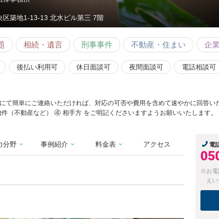
区築地1-13-13 北水ビル第三 7階
題
相続・遺言
刑事事件
不動産・住まい
企
後払い利用可
休日面談可
夜間面談可
電話相談可
にて簡単にご連絡いただければ、対応の可否や費用を含めて速やかに回答いた
物件（不動産など） ④ 相手方 をご明記くださいますようお願いいたします。
力分野
事例紹介
料金表
アクセス
電
05
※お電
えい