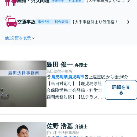
離婚・男女問題
【大手事務所より低価
事例4件
料金表有
格！】不倫慰謝料の請
求・減額交渉に特化！
「請求したい」「請求
交通事故
【大手事務所より低価格！】
事例3件
料金表有
された」どちらもご相
交通事故の賠償金増額に特
談ください【初回相談
化！保険会社の提示額でサイ
無料】【来所不要・LI
他1分野を表示
ンする前に【初回相談無料】
NE相談可】【着手金0
【弁護士特約OK】【特約なし
円プランあり】
でも着手金0円】
島田 俊一
弁護士
島田法律事務所
鹿児島県
鹿児島市
上塩屋駅
から徒歩6分
|
【当日対応可】【鹿児島県社
詳細を見
会保険労務士会登録・社労士
る
顧問業務対応】【法テラス対
応】【初回３０分無料】【上
塩屋電停から徒歩6分】【駐車
場有り】
佐野 浩基
弁護士
谷山中央法律事務所