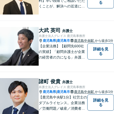
料】早い段階でご相談いただ
る
くことが、解決への近道にな
ります。これからどう動くの
がよいのか、一人で悩まず一
緒に整理していきましょう。
どんなご相談でも、どうぞお
大武 英司
弁護士
気軽にお声がけください。
弁護士法人グレイス 鹿児島事務所
【電話・WEB相談も対応可
鹿児島県
鹿児島市
鹿児島中央駅
から徒歩1分
|
能】
【企業法務】【顧問先600社
詳細を見
の実績】「顧問弁護士が企業
る
の経営者の力になる」弁護士
法人グレイス 企業法務部にお
気軽にご相談ください。
諸町 俊貴
弁護士
弁護士法人グレイス 鹿児島事務所
鹿児島県
鹿児島市
鹿児島中央駅
から徒歩1分
|
【鹿児島中央駅1分】社労士の
詳細を見
ダブルライセンス。企業法務
る
／労働問題／破産／消費者問
題・詐欺／インターネット問