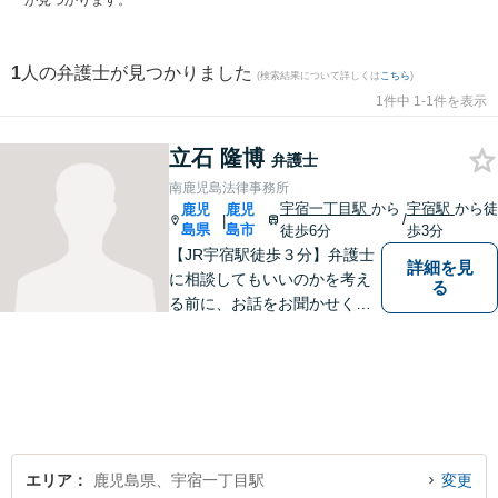
が見つかります。
1
人の弁護士が見つかりました
(検索結果について詳しくは
こちら
)
1件中 1-1件を表示
立石 隆博
弁護士
南鹿児島法律事務所
宇宿一丁目駅
から
宇宿駅
から徒
鹿児
鹿児
/
|
島県
島市
徒歩6分
歩3分
【JR宇宿駅徒歩３分】弁護士
詳細を見
に相談してもいいのかを考え
る
る前に、お話をお聞かせくだ
さい。刑事・男女問題・借金
など幅広く対応◎お一人おひ
とりにとって最適な解決方法
をご提案いたします。
エリア
鹿児島県、宇宿一丁目駅
変更