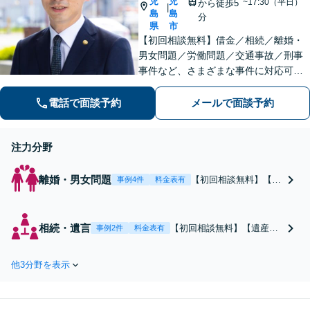
児
児
~17:30（平日）
から徒歩5
|
島
島
分
県
市
【初回相談無料】借金／相続／離婚・
男女問題／労働問題／交通事故／刑事
事件など、さまざまな事件に対応可能
です。お話を丁寧にお聞きすることを
心がけています。はじめて弁護士に相
電話で面談予約
メールで面談予約
談される方も、お気軽にご相談くださ
い。
注力分野
離婚・男女問題
【初回相談無料】【離
事例4件
料金表有
婚・不貞慰謝料・男女
問題】夫婦や男女の問
題で人知れず思い悩ん
相続・遺言
【初回相談無料】【遺産分
事例2件
料金表有
でいる方は多いです。
割・遺言書作成・相続放
弁護士に依頼すれば弁
棄・遺留分】相続の問題は
護士があなたに代わっ
他3分野を表示
複雑なうえ、感情的な対立
て相手と交渉を行いま
があることも多く、当事者
すので、心理的な負担
だけで解決するのはとても
が大きく軽減されま