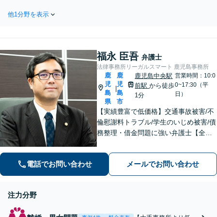
ら800万円の解決例【鹿児島中
分割払い相談可】返済
央駅2分】
他1分野を表示
が苦しい、住宅を残し
たい、事業の借金に対
応｜任意整理・個人再
生・自己破産から適切
福永 臣吾
な方法をご提案【弁護
弁護士
士歴10年以上】
法律事務所リーガルスマート 鹿児島事務所
鹿
鹿
鹿児島中央駅
営業時間：10:0
児
児
0~17:30（平
前駅
から徒歩
|
島
島
日）
1分
県
市
【実績豊富で低価格】交通事故被害/不
倫慰謝料トラブル/学生のいじめ被害/債
務整理・借金問題に強い弁護士【全国
対応・来所不要】【相談実績8,500件
超】
電話でお問い合わせ
メールでお問い合わせ
注力分野