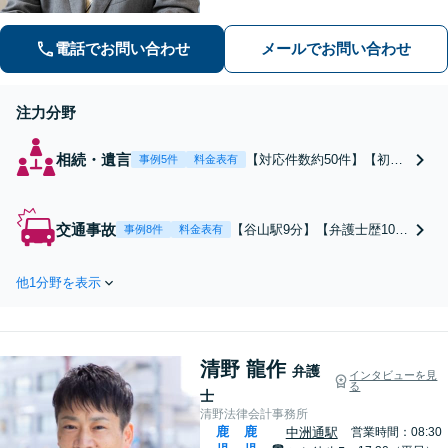
など。他士業との連携でスムーズに進
めます【夜間・休日相談可】【谷山駅9
電話でお問い合わせ
メールでお問い合わせ
分】
注力分野
相続・遺言
【対応件数約50件】【初回
事例5件
料金表有
相談無料】【弁護士歴10年
以上】他士業や調査会社と
の連携でスムーズに手続き
交通事故
【谷山駅9分】【弁護士歴10年
事例8件
料金表有
を進められます。相続・遺
以上】【対応件実績多数】交
言に関する問題でお困りで
渉力が強み。保険会社からの
したら、弁護士にご相談く
他1分野を表示
和解提案は受け入れないでく
ださい。【夜間・休日相談
ださい。あなたの損害に適し
可】【谷山駅9分】
た金額までの増額ができるよ
う最大限尽力いたします。
清野 龍作
【初回相談無料】【夜間・休
弁護
インタビューを見
る
日相談可】
士
清野法律会計事務所
鹿
鹿
中洲通駅
営業時間：08:30