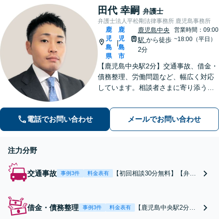
困難です。自分達では手に
す。まずはお気軽にご
田代 幸嗣
負えないと感じたら、お早
弁護士
相談ください。
めにご相談ください。
弁護士法人平松剛法律事務所 鹿児島事務所
鹿
鹿
鹿児島中央
営業時間：09:00
児
児
~18:00（平日）
駅
から徒歩
|
島
島
2分
県
市
【鹿児島中央駅2分】交通事故、借金・
債務整理、労働問題など、幅広く対応
しています。相談者さまに寄り添うこ
とを大切にし、一つひとつの案件に誠
心誠意を尽くしています。ぜひご相談
電話でお問い合わせ
メールでお問い合わせ
ください。【弁護士歴10年以上】
注力分野
交通事故
【初回相談30分無料】【弁護
事例3件
料金表有
士費用特約利用可】後遺障
害・治療費の打切り・示談金
の増額に対応｜後遺障害非該
借金・債務整理
【鹿児島中央駅2分】
事例3件
料金表有
当から12級13号、250万円か
【初回相談30分無料・