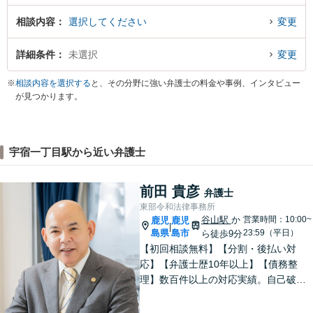
相談内容
選択してください
変更
詳細条件
未選択
変更
※
相談内容を選択する
と、その分野に強い弁護士の料金や事例、インタビュー
が見つかります。
宇宿一丁目駅から近い弁護士
前田 貴彦
弁護士
東部令和法律事務所
谷山駅
か
営業時間：10:00~
鹿児
鹿児
|
島県
島市
23:59（平日）
ら徒歩9分
【初回相談無料】【分割・後払い対
応】【弁護士歴10年以上】【債務整
理】数百件以上の対応実績。自己破
産、個人再生、任意整理など【相続】
遺留分、相続放棄、遺産分割、寄与分