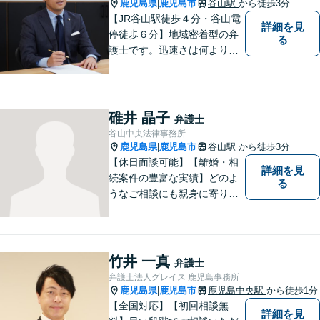
鹿児島県
鹿児島市
谷山駅
から徒歩3分
|
【JR谷山駅徒歩４分・谷山電
詳細を見
停徒歩６分】地域密着型の弁
る
護士です。迅速さは何よりの
誠実さと考えています。ぜ
ひ、お気軽にご相談くださ
い。
碓井 晶子
弁護士
谷山中央法律事務所
鹿児島県
鹿児島市
谷山駅
から徒歩3分
|
【休日面談可能】【離婚・相
詳細を見
続案件の豊富な実績】どのよ
る
うなご相談にも親身に寄り添
い、あなたの未来を全力でサ
ポートします！離婚の慰謝料
請求などお任せください。女
性弁護士ならではの強みを活
竹井 一真
弁護士
かし、相談しやすい環境づく
弁護士法人グレイス 鹿児島事務所
りに努めています。【谷山駅
鹿児島県
鹿児島市
鹿児島中央駅
から徒歩1分
|
徒歩3分】
【全国対応】【初回相談無
詳細を見