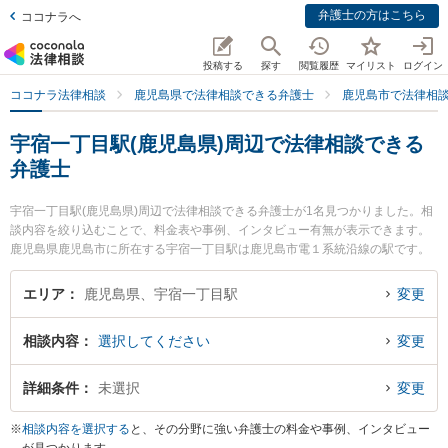
弁護士の方はこちら
ココナラへ
投稿する
探す
閲覧履歴
マイリスト
ログイン
ココナラ法律相談
鹿児島県で法律相談できる弁護士
鹿児島市で法律相
宇宿一丁目駅(鹿児島県)周辺で法律相談できる
弁護士
宇宿一丁目駅(鹿児島県)周辺で法律相談できる弁護士が1名見つかりました。相
談内容を絞り込むことで、料金表や事例、インタビュー有無が表示できます。
鹿児島県鹿児島市に所在する宇宿一丁目駅は鹿児島市電１系統沿線の駅です。
より多くの弁護士から探したいときは市区町村検索や同一路線のより大きな駅
も追加選択して探すと良いでしょう。特に南鹿児島法律事務所の立石 隆博弁護
エリア
鹿児島県、宇宿一丁目駅
変更
士のプロフィール情報や弁護士費用、強みなどが注目されています。『投資詐
欺のトラブルを勤務先から通いやすい宇宿一丁目駅周辺に事務所を構える弁護
相談内容
選択してください
変更
士に面談予約したい』『投資詐欺のトラブル解決の実績豊富な宇宿一丁目駅近
くの弁護士を検索したい』『初回無料で投資詐欺を法律相談できる宇宿一丁目
駅付近の弁護士に面談予約したい』などでお困りの相談者さんにおすすめで
詳細条件
未選択
変更
す。
※
相談内容を選択する
と、その分野に強い弁護士の料金や事例、インタビュー