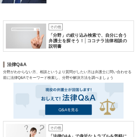
題に注力。前職は古物商に従
事し、商材の販売管理・経営
をしておりました。丁寧なヒ
アリングで、ご相談の全容を
その他
明らかにし、納得のいく解決
「分野」の絞り込み検索で、自分に合う
を目指します。
弁護士を探そう！│ココナラ法律相談の
説明書
法律Q&A
分野がわからない方、相談というより質問がしたい方は弁護士に問い合わせる
前に法律Q&Aでキーワード検索し、分野や解決方法を調べましょう
その他
「法律Q&A」で身近なトラブルを気軽に