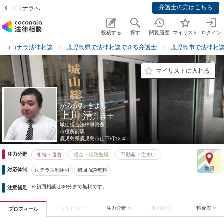
弁護士の方はこちら
ココナラへ
投稿する
探す
閲覧履歴
マイリスト
ログイン
ココナラ法律相談
鹿児島県で法律相談できる弁護士
鹿児島市で法律相
マイリストに入れる
かみかわ きよし
上川 清
弁護士
城山総合法律事務所
市役所前駅
鹿児島県
鹿児島市山下町12-4
注力分野
相続・遺言
借金・債務整理
不動産・住まい
対応体制
法テラス利用可
初回面談無料
※初回相談は30分まで無料です。
注意補足
インタビュー
注力分野
事例紹介
料金表
プロフィール