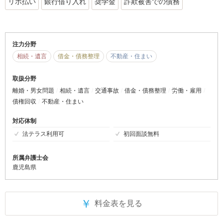
リボ払い
銀行借り入れ
奨学金
詐欺被害での債務
注力分野
相続・遺言
借金・債務整理
不動産・住まい
取扱分野
離婚・男女問題
相続・遺言
交通事故
借金・債務整理
労働・雇用
債権回収
不動産・住まい
対応体制
法テラス利用可
初回面談無料
所属弁護士会
鹿児島県
￥
料金表を見る