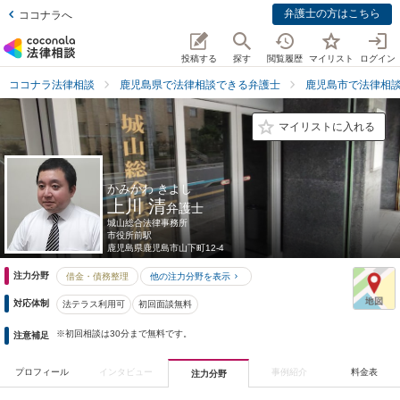
弁護士の方はこちら
ココナラへ
投稿する
探す
閲覧履歴
マイリスト
ログイン
ココナラ法律相談
鹿児島県で法律相談できる弁護士
鹿児島市で法律相
マイリストに入れる
かみかわ きよし
上川 清
弁護士
城山総合法律事務所
市役所前駅
鹿児島県
鹿児島市山下町12-4
注力分野
借金・債務整理
他の注力分野を表示
対応体制
法テラス利用可
初回面談無料
※初回相談は30分まで無料です。
注意補足
プロフィール
インタビュー
事例紹介
料金表
注力分野