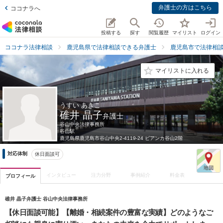
弁護士の方はこちら
ココナラへ
投稿する
探す
閲覧履歴
マイリスト
ログイン
ココナラ法律相談
鹿児島県で法律相談できる弁護士
鹿児島市で法律相
マイリストに入れる
うすい あきこ
碓井 晶子
弁護士
谷山中央法律事務所
谷山駅
鹿児島県
鹿児島市谷山中央2-4119-24 ビアンカ谷山2階
対応体制
休日面談可
インタビュー
注力分野
事例紹介
料金表
プロフィール
碓井 晶子弁護士 谷山中央法律事務所
【休日面談可能】【離婚・相続案件の豊富な実績】どのようなご