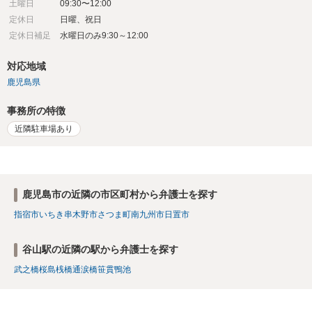
土曜日
09:30〜12:00
定休日
日曜、祝日
定休日補足
水曜日のみ9:30～12:00
対応地域
鹿児島県
事務所の特徴
近隣駐車場あり
鹿児島市の近隣の市区町村から弁護士を探す
指宿市
いちき串木野市
さつま町
南九州市
日置市
谷山駅の近隣の駅から弁護士を探す
武之橋
桜島桟橋通
涙橋
笹貫
鴨池