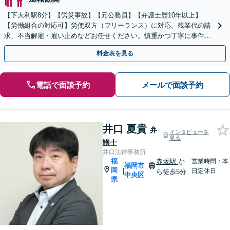
【下大利駅8分】【労災事故】【元公務員】【弁護士歴10年以上】
【労働組合の対応可】労使双方（フリーランス）に対応。残業代の請
求、不当解雇・雇い止めなどお任せください。慎重かつ丁寧に事件解
決へと進めます。
料金表を見る
電話で面談予約
メールで面談予約
井口 夏貴
弁
インタビューを
見る
護士
井口法律事務所
福
赤坂駅
か
営業時間：本
福岡市
岡
|
日定休日
ら徒歩5分
中央区
県