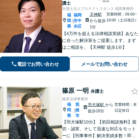
見る
護士
弁護士法人プロテクトスタンス 福岡事務所
天神駅
営業時間：09:00~
福
福岡
19:00（土日祝日）
岡
市中
から徒歩
|
県
央区
1分
【4万件を超える法律相談実績】あなた
に合った解決策をご提案します。まず
はご相談を。【天神駅 徒歩1分】
電話でお問い合わせ
メールでお問い合わせ
篠原 一明
弁護士
篠原法律事務所
福
筑
羽犬塚駅
から
営業時間：本
岡
後
|
日定休日
徒歩10分
県
市
【羽犬塚駅10分】【初回相談無料】親
切・誠実、そして迅速な対応をモット
ーに【刑事事件】解決実績多数！即時