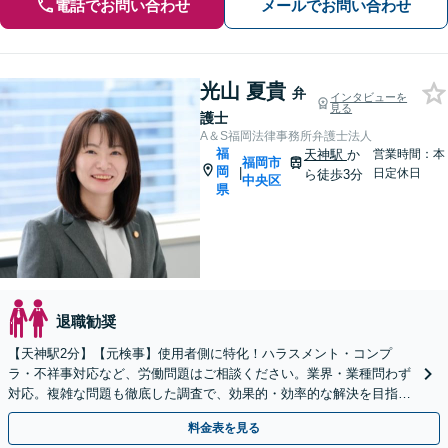
電話でお問い合わせ
メールでお問い合わせ
光山 夏貴
弁
インタビューを
見る
護士
A＆S福岡法律事務所弁護士法人
福
天神駅
か
営業時間：本
福岡市
岡
|
日定休日
ら徒歩3分
中央区
県
退職勧奨
【天神駅2分】【元検事】使用者側に特化！ハラスメント・コンプ
ラ・不祥事対応など、労働問題はご相談ください。業界・業種問わず
対応。複雑な問題も徹底した調査で、効果的・効率的な解決を目指し
ます。セカンドオピニオン可【休日・夜間相談可】
料金表を見る