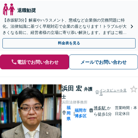
退職勧奨
【赤坂駅3分】解雇やハラスメント、懲戒など企業側の労務問題に特
化。法律知識に基づく早期対応で企業の盾となります！トラブルが大
きくなる前に、経営者様の立場に寄り添い解決します。まずはご相談
ください【夜間・休日相談可】【電話・WEB面談可】
料金表を見る
電話でお問い合わせ
メールでお問い合わせ
浜田 宏
弁護
インタビューを見
る
士
浜田法律事務所
福
博多駅
か
営業時間：本
福岡市
岡
|
日定休日
ら徒歩1分
博多区
県