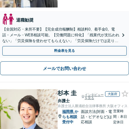
退職勧奨
【全国対応・来所不要】【完全成功報酬制】相談料0、着手金0。電
話・メール・WEB相談可能。【労働問題に特化】「残業代が支払われ
ない」「労災保険を使わせてもらえない」「労災保険だけでは足りな
い。損害賠償請求したい」など労働問題はお任せを。
料金表を見る
メールでお問い合わせ
杉本 圭
大阪府
インタビュー
を見る
弁護士
弁護士法人勝浦総合法律事務所 大阪オフィス
営業時
福岡県
か
面談方法(対面・電
らも相談
話・ビデオなど)は
間：本日
受付中
応相談
定休日