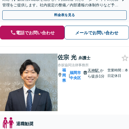
管理をご提供します。社内規定の整備／内部通報の体制作りなど予防
法務に注力。クイックレスポンスが強み【天神駅１分】
料金表を見る
電話でお問い合わせ
メールでお問い合わせ
佐宗 光
弁護士
赤坂協同法律事務所
福
天神駅
か
営業時間：本
福岡市
岡
|
日定休日
ら徒歩1分
中央区
県
退職勧奨