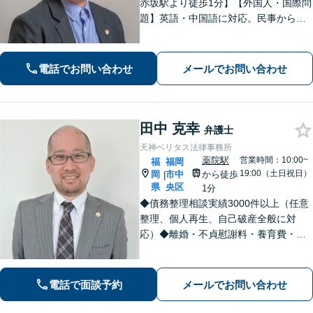
赤坂駅より徒歩1分】【外国人・国際問
題】英語・中国語に対応。民事から刑
事まで、スムーズに解決します【医療
問題】医療過誤・交通事故の後遺障害
認定など実績多数【税務訴訟】税務調
電話でお問い合わせ
メールでお問い合わせ
査や審査請求、国際税務も対応可能
田中 克幸
弁護士
天神ベリタス法律事務所
薬院駅
営業時間：10:00~
福
福岡
19:00（土日祝日）
岡
市中
から徒歩
|
県
央区
1分
◆債務整理相談実績3000件以上（任意
整理、個人再生、自己破産全般に対
応）◆離婚・不貞慰謝料・養育費・親
権・認知・独身偽装・婚約破棄等、男
女トラブル全般に力を入れています◆
刑事弁護（性犯罪、示談による不起
電話で面談予約
メールでお問い合わせ
訴、逮捕・実名報道回避等）◆犯罪被
害