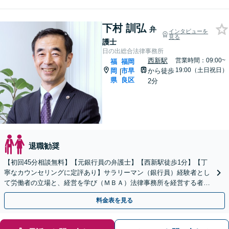
下村 訓弘
弁
インタビューを
見る
護士
日の出総合法律事務所
西新駅
営業時間：09:00~
福
福岡
19:00（土日祝日）
岡
市早
から徒歩
|
県
良区
2分
退職勧奨
【初回45分相談無料】【元銀行員の弁護士】【西新駅徒歩1分】【丁
寧なカウンセリングに定評あり】サラリーマン（銀行員）経験者とし
て労働者の立場と、経営を学び（ＭＢＡ）法律事務所を経営する者と
して経営者の立場と、両方の視点を備えた弁護士です。
料金表を見る