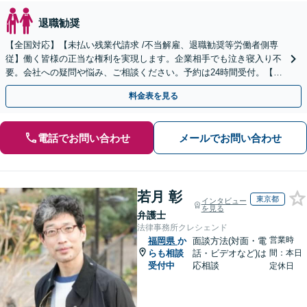
退職勧奨
【全国対応】【未払い残業代請求 /不当解雇、退職勧奨等労働者側専
従】働く皆様の正当な権利を実現します。企業相手でも泣き寝入り不
要。会社への疑問や悩み、ご相談ください。予約は24時間受付。【初
回面談無料】【夜間・休日対応可】
料金表を見る
電話でお問い合わせ
メールでお問い合わせ
若月 彰
東京都
インタビュー
を見る
弁護士
法律事務所クレシェンド
営業時
福岡県
か
面談方法(対面・電
らも相談
話・ビデオなど)は
間：本日
受付中
応相談
定休日