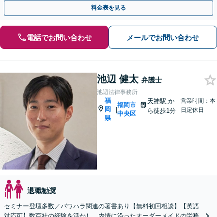
するまえにご相談ください。
料金表を見る
電話でお問い合わせ
メールでお問い合わせ
池辺 健太
弁護士
池辺法律事務所
福
天神駅
か
営業時間：本
福岡市
岡
|
日定休日
ら徒歩1分
中央区
県
退職勧奨
セミナー登壇多数／パワハラ関連の著書あり【無料初回相談】【英語
対応可】数百社の経験を活かし、内情に沿ったオーダーメイドの労務