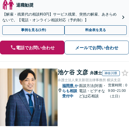
退職勧奨
【解雇・残業代の相談料0円】サービス残業、突然の解雇、あきらめ
ないで。【電話・オンライン相談対応（予約制）】
事例を見る(1件)
料金表を見る
電話でお問い合わせ
メールでお問い合わせ
池ケ谷 文彦
弁護士
神奈川県
弁護士法人東京新宿法律事務所 横浜支店
営業時間：0
福岡県
か
面談方法(対面・
らも相談
電話・ビデオな
9:00~21:00
受付中
ど)は応相談
（土日）