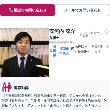
電話でお問い合わせ
メールでお問い合わせ
安河内 涼介
インタビューを
見る
弁護士
福岡城南法律事務所
福
赤坂駅
か
営業時間：本
福岡市
岡
|
日定休日
ら徒歩5分
中央区
県
退職勧奨
【初回相談60分無料】残業代請求や不当解雇、労災から企業様向けの
問題社員対応まで。労働者・雇用者双方の視点で迅速解決！Web面談
対応でメリット・デメリットを「正直に」お伝えします。泣き寝入り