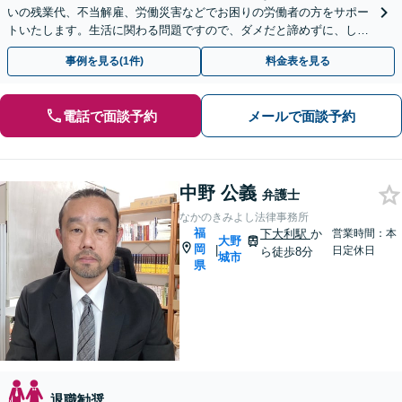
いの残業代、不当解雇、労働災害などでお困りの労働者の方をサポー
トいたします。生活に関わる問題ですので、ダメだと諦めずに、しっ
かりと労働者の権利を主張していきましょう。
事例を見る(1件)
料金表を見る
電話で面談予約
メールで面談予約
中野 公義
弁護士
なかのきみよし法律事務所
福
下大利駅
か
営業時間：本
大野
岡
|
日定休日
ら徒歩8分
城市
県
退職勧奨