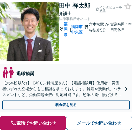
田中 祥太郎
インタビューを
見る
弁護士
法律事務所オネスト
福
六本松駅
か
営業時間：本
福岡市
岡
|
日定休日
ら徒歩5分
中央区
県
退職勧奨
【六本松駅5分】【ギモン解消屋さん】【電話相談可】使用者・労働
者いずれの立場からもご相談を承っております。解雇や残業代、ハラ
スメントなど、労働問題全般に対応可能です。紛争の発生後だけでな
く、予防法務にも注力しています。ぜひご相談ください。
料金表を見る
電話でお問い合わせ
メールでお問い合わせ