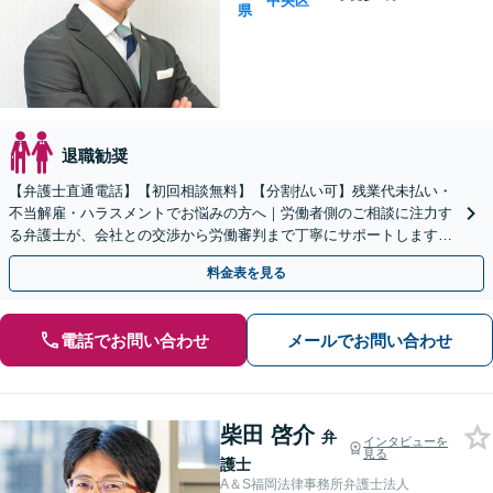
中央区
県
退職勧奨
【弁護士直通電話】【初回相談無料】【分割払い可】残業代未払い・
不当解雇・ハラスメントでお悩みの方へ｜労働者側のご相談に注力す
る弁護士が、会社との交渉から労働審判まで丁寧にサポートします
【休日・夜間・WEB相談対応】【労働審判の経験あり】
料金表を見る
電話でお問い合わせ
メールでお問い合わせ
柴田 啓介
弁
インタビューを
見る
護士
A＆S福岡法律事務所弁護士法人