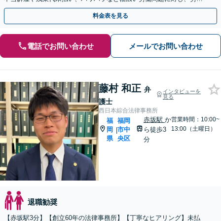
者の方々の心情を深く理解したサポートを行います。
料金表を見る
電話でお問い合わせ
メールでお問い合わせ
藤村 和正
弁
インタビューを
見る
護士
西日本綜合法律事務所
赤坂駅
か
営業時間：10:00~
福
福岡
13:00（土曜日）
岡
市中
ら徒歩3
|
県
央区
分
退職勧奨
【赤坂駅3分】【創立60年の法律事務所】【丁寧なヒアリング】未払