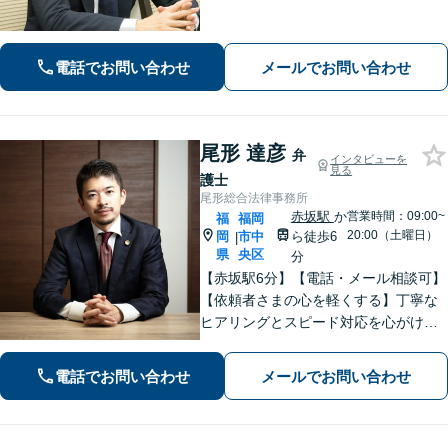
接見可。被害者感情にも配慮し、円滑
な解決を図ります【離婚問題】将来の
選択肢と法的権利を明確にし、納得の
電話でお問い合わせ
メールでお問い合わせ
いく決断ができるよう支援いたします
尾形 達彦
弁
インタビューを
見る
護士
尾形総合法律事務所
赤坂駅
か
営業時間：09:00~
福
福岡
20:00（土曜日）
岡
市中
ら徒歩6
|
県
央区
分
【赤坂駅6分】【電話・メール相談可】
【依頼者さまの心を軽くする】丁寧な
ヒアリングとスピード対応を心がけ、
「弁護士に相談してよかった」と思っ
ていただけるよう全力を尽くします。
電話でお問い合わせ
メールでお問い合わせ
おひとりで悩まず、お気軽にご相談く
ださい。【休日・夜間面談可】