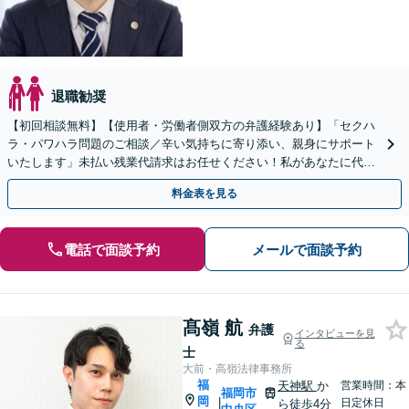
退職勧奨
【初回相談無料】【使用者・労働者側双方の弁護経験あり】「セクハ
ラ・パワハラ問題のご相談／辛い気持ちに寄り添い、親身にサポート
いたします」未払い残業代請求はお任せください！私があなたに代わ
って会社側と交渉いたします【休日・夜間相談可】
料金表を見る
電話で面談予約
メールで面談予約
髙嶺 航
弁護
インタビューを見
る
士
大前・高嶺法律事務所
福
天神駅
か
営業時間：本
福岡市
岡
|
日定休日
ら徒歩4分