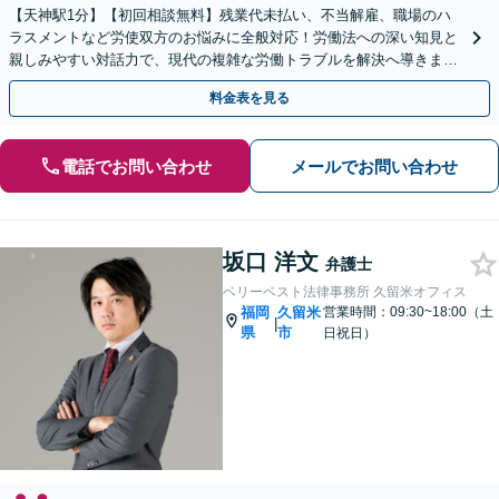
【天神駅1分】【初回相談無料】残業代未払い、不当解雇、職場のハ
ラスメントなど労使双方のお悩みに全般対応！労働法への深い知見と
親しみやすい対話力で、現代の複雑な労働トラブルを解決へ導きま
す。一人で悩まずまずはご相談ください【夜間・休日相談可】
料金表を見る
電話でお問い合わせ
メールでお問い合わせ
坂口 洋文
弁護士
ベリーベスト法律事務所 久留米オフィス
福岡
久留米
営業時間：09:30~18:00（土
|
県
市
日祝日）