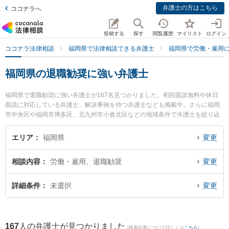
弁護士の方はこちら
ココナラへ
投稿する
探す
閲覧履歴
マイリスト
ログイン
ココナラ法律相談
福岡県で法律相談できる弁護士
福岡県で労働・雇用
福岡県の退職勧奨に強い弁護士
福岡県で退職勧奨に強い弁護士が167名見つかりました。初回面談無料や休日
面談に対応している弁護士、解決事例を持つ弁護士なども掲載中。さらに福岡
市中央区や福岡市博多区、北九州市小倉北区などの地域条件で弁護士を絞り込
めます。労働・雇用に関係する不当解雇や退職勧奨、内定取消等の細かな分野
での絞り込み検索もでき便利です。特に福岡つむぎ法律事務所の山本 恭輔弁護
エリア
福岡県
変更
士や弁護士法人大西総合法律事務所 福岡事務所の齋藤 遼弁護士、福岡ひかり法
律事務所の河野 雄輝弁護士のプロフィール情報や弁護士費用、強みなどが注目
相談内容
労働・雇用、退職勧奨
変更
されています。『福岡県で土日や夜間に発生した退職勧奨のトラブルを今すぐ
に弁護士に相談したい』『退職勧奨のトラブル解決の実績豊富な近くの弁護士
を検索したい』『初回相談無料で退職勧奨を法律相談できる福岡県内の弁護士
詳細条件
未選択
変更
に相談予約したい』などでお困りの相談者さんにおすすめです。
167
人の弁護士が見つかりました
(検索結果について詳しくは
こちら
)