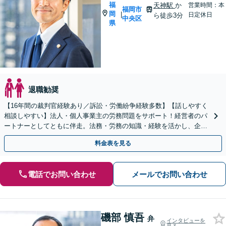
福
天神駅
か
営業時間：本
福岡市
岡
|
日定休日
ら徒歩3分
中央区
県
退職勧奨
【16年間の裁判官経験あり／訴訟・労働紛争経験多数】【話しやすく
相談しやすい】法人・個人事業主の労務問題をサポート！経営者のパ
ートナーとしてともに伴走。法務・労務の知識・経験を活かし、企業
側に立って御社の労働問題の解決に尽力します。
料金表を見る
電話でお問い合わせ
メールでお問い合わせ
磯部 慎吾
弁
インタビューを