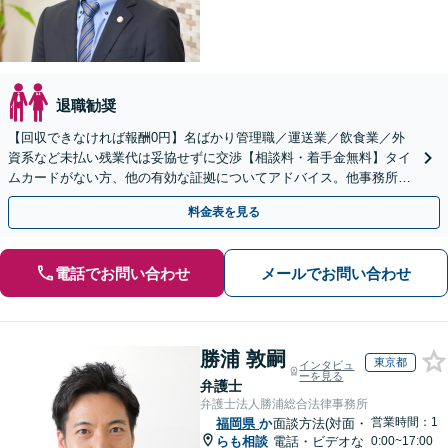
退職勧奨
【回収できなければ報酬0円】名ばかり管理職／運送業／飲食業／外
資系など未払い残業代は妥協せずに交渉【相談料・着手金無料】タイ
ムカードがない方、他の有効な証拠についてアドバイス。他事務所で
断られた方もご相談ください。あなたの権利を守ります！
料金表を見る
電話でお問い合わせ
メールでお問い合わせ
勝浦 敦嗣
東京都
インタビュ
ーを見る
弁護士
弁護士法人勝浦総合法律事務所
営業時間：1
福岡県
か
面談方法(対面・
らも相談
電話・ビデオな
0:00~17:00