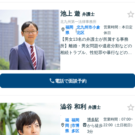
池上 遊
弁護士
北九州第一法律事務所
福岡
北九州市小倉
営業時間：本日定
|
県
北区
休日
【男女13名の弁護士が所属する事務
所】離婚・男女問題や遺産分割などの
相続トラブル、性犯罪や暴行などの刑
事事件を幅広く承ります。どのような
内容でも事務所が一丸となり的確に対
応し、依頼者さまに最善の解決を目指
します【土日祝・当日対応可】
電話で面談予約
澁谷 和利
弁護士
.
博多駅
営業時間：07:00~
福
福岡
22:00（土日祝日）
岡
市博
から徒歩
|
県
多区
3分