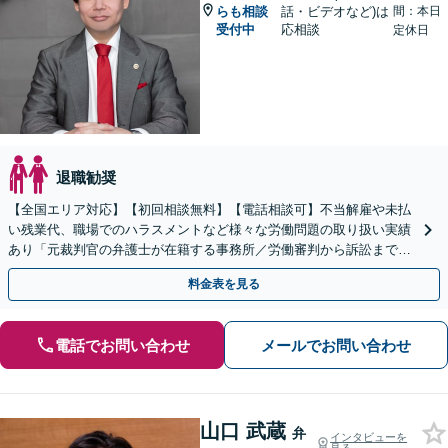
らも相談
話・ビデオなど)は
間：本日
受付中
応相談
定休日
退職勧奨
【全国エリア対応】【初回相談無料】【電話相談可】不当解雇や未払
い残業代、職場でのハラスメントなど様々な労働問題の取り扱い実績
あり「元裁判官の弁護士が在籍する事務所／労働審判から訴訟まで、
裁判官経験を活かした最適な戦略を立案」
料金表を見る
電話でお問い合わせ
メールでお問い合わせ
山口 武蔵
弁
インタビューを