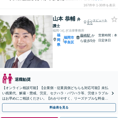
167件中 1-30件を表示
山本 恭輔
弁
インタビューを
見る
護士
福岡つむぎ法律事務所
福
藤崎駅
か
営業時間：本
福岡市
岡
|
日定休日
ら徒歩5分
早良区
県
退職勧奨
【オンライン相談可能】【企業側・従業員側どちらも対応可能】未払
い残業代、解雇・懲戒、労災、セクハラ・パワハラ等、労使トラブル
はお早めにご相談ください。【わかりやすく、リーズナブルな料金設
定】【弁護士歴7年】【藤崎駅から徒歩5分】
料金表を見る