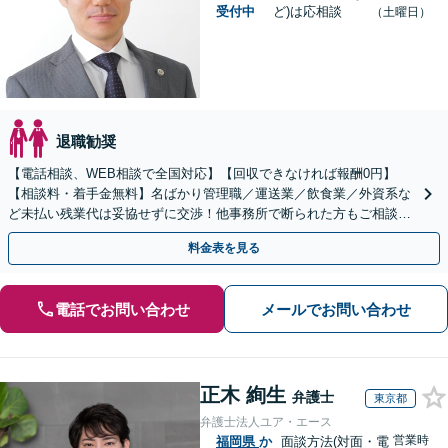
受付中
ど)は応相談
（土曜日）
退職勧奨
【電話相談、WEB相談で全国対応】【回収できなければ報酬0円】
【相談料・着手金無料】名ばかり管理職／運送業／飲食業／外資系な
ど未払い残業代は妥協せずに交渉！他事務所で断られた方もご相談く
ださい。【解決事例が豊富】土曜日も電話受付しています
料金表を見る
電話でお問い合わせ
メールでお問い合わせ
正木 絢生
弁護士
東京都
弁護士法人ユア・エース
営業時
福岡県
か
面談方法(対面・電