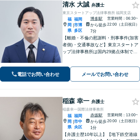
清水 大誠
弁護士
東京スタートアップ法律事務所 福岡支店
博多駅
営業時間：06:30~
福
福岡
22:00（土日祝日）
岡
市博
から徒歩
|
県
多区
7分
【離婚・不倫の慰謝料・刑事事件(加害
者側)・交通事故など】東京スタートア
ップ法律事務所は国内29拠点体制で全
国対応！【ご自宅からの電話相談にも
対応(法律相談は完全予約制)】各分野で
専門性の高い弁護士が寄り添い解決を
電話でお問い合わせ
メールでお問い合わせ
サポートします。
稲森 幸一
弁護士
稲森幸一国際法律事務所
赤坂駅
営業時間：13:00~
福
福岡
20:00（土日祝日）
岡
市中
から徒歩
|
県
央区
1分
【弁護士歴10年以上】【地下鉄空港線