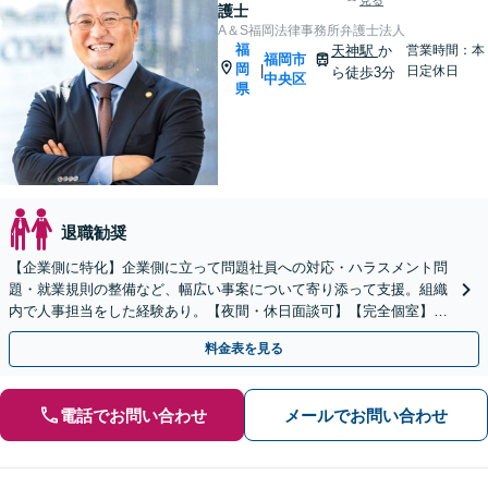
見る
護士
A＆S福岡法律事務所弁護士法人
福
天神駅
か
営業時間：本
福岡市
岡
|
日定休日
ら徒歩3分
中央区
県
退職勧奨
【企業側に特化】企業側に立って問題社員への対応・ハラスメント問
題・就業規則の整備など、幅広い事案について寄り添って支援。組織
内で人事担当をした経験あり。【夜間・休日面談可】【完全個室】
【天神駅３分】
料金表を見る
電話でお問い合わせ
メールでお問い合わせ