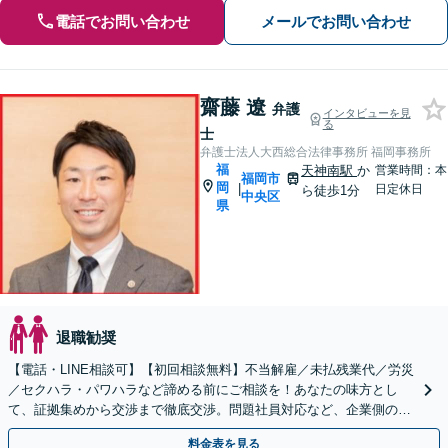
電話でお問い合わせ
メールでお問い合わせ
齋藤 遼
弁護
インタビューを見
る
士
弁護士法人大西総合法律事務所 福岡事務所
福
天神南駅
か
営業時間：本
福岡市
岡
|
日定休日
ら徒歩1分
中央区
県
退職勧奨
【電話・LINE相談可】【初回相談無料】不当解雇／未払残業代／労災
／セクハラ・パワハラなど諦める前にご相談を！あなたの味方とし
て、証拠集めから交渉まで徹底交渉。問題社員対応など、企業側のご
相談もOK【夜間・休日対応】【天神南駅直結】
料金表を見る