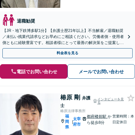
退職勧奨
【JR・地下鉄博多駅1分】【弁護士歴21年以上】不当解雇／退職勧奨
／未払い残業代請求などお早めにご相談ください。労働者側・使用者
側ともに経験豊富です。相談者様にとって最善の解決策をご提案し、
解決に向けて尽力いたします。
料金表を見る
電話でお問い合わせ
メールでお問い合わせ
椿原 剛
弁護
インタビューを見
る
士
椿原法律事務所
福
都府楼前駅
か
営業時間：本
太宰
岡
|
日定休日
ら徒歩8分
府市
県