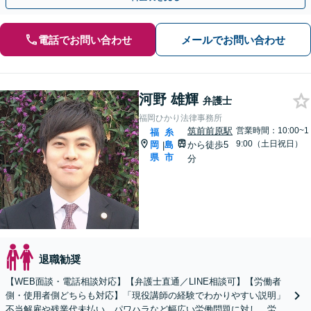
電話でお問い合わせ
メールでお問い合わせ
河野 雄輝
弁護士
福岡ひかり法律事務所
筑前前原駅
営業時間：10:00~1
福
糸
9:00（土日祝日）
岡
島
から徒歩5
|
県
市
分
退職勧奨
【WEB面談・電話相談対応】【弁護士直通／LINE相談可】【労働者
側・使用者側どちらも対応】「現役講師の経験でわかりやすい説明」
不当解雇や残業代未払い、パワハラなど幅広い労働問題に対し、労働