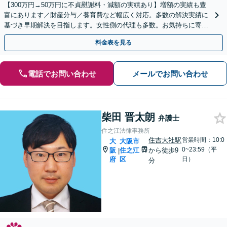
【300万円→50万円に不貞慰謝料・減額の実績あり】増額の実績も豊
富にあります／財産分与／養育費など幅広く対応。多数の解決実績に
基づき早期解決を目指します。女性側の代理も多数。お気持ちに寄り
添い丁寧に対応します【完全個室でプライバシー配慮】
料金表を見る
電話でお問い合わせ
メールでお問い合わせ
柴田 晋太朗
弁護士
住之江法律事務所
住吉大社駅
営業時間：10:0
大
大阪市
0~23:59（平
阪
住之江
から徒歩9
|
府
区
日）
分