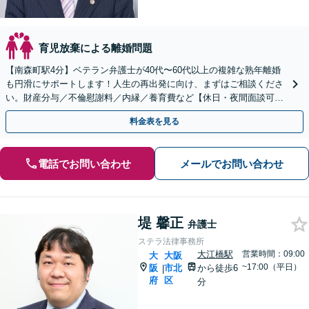
育児放棄による離婚問題
【南森町駅4分】ベテラン弁護士が40代〜60代以上の複雑な熟年離婚
も円滑にサポートします！人生の再出発に向け、まずはご相談くださ
い。財産分与／不倫慰謝料／内縁／養育費など【休日・夜間面談可】
人生経験も豊富な弁護士があなたの力になります！
料金表を見る
電話でお問い合わせ
メールでお問い合わせ
堤 馨正
弁護士
ステラ法律事務所
大江橋駅
営業時間：09:00
大
大阪
~17:00（平日）
阪
市北
から徒歩6
|
府
区
分