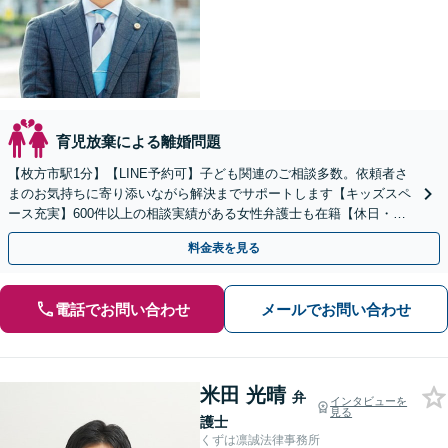
育児放棄による離婚問題
【枚方市駅1分】【LINE予約可】子ども関連のご相談多数。依頼者さ
まのお気持ちに寄り添いながら解決までサポートします【キッズスペ
ース充実】600件以上の相談実績がある女性弁護士も在籍【休日・夜
間面談可能】
料金表を見る
電話でお問い合わせ
メールでお問い合わせ
米田 光晴
弁
インタビューを
見る
護士
くずは凛誠法律事務所