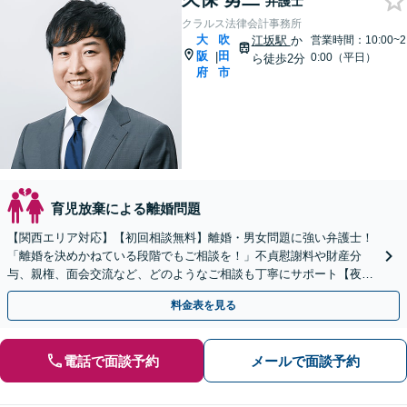
弁護士
クラルス法律会計事務所
大
吹
江坂駅
か
営業時間：10:00~2
阪
田
|
0:00（平日）
ら徒歩2分
府
市
育児放棄による離婚問題
【関西エリア対応】【初回相談無料】離婚・男女問題に強い弁護士！
「離婚を決めかねている段階でもご相談を！」不貞慰謝料や財産分
与、親権、面会交流など、どのようなご相談も丁寧にサポート【夜
間・休日面談可】【WEB面談】【完全個室】
料金表を見る
電話で面談予約
メールで面談予約