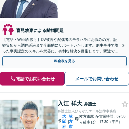
育児放棄による離婚問題
【電話・WEB面談可】DV被害や配偶者のモラハラにお悩みの方、証
拠集めから調停訴訟まで全面的にサポートいたします。刑事事件で培
った事実認定のスキルを武器に、有利な解決を目指します。駅近でア
クセスも良好、新たな人生に向けた第一歩を応援します。
料金表を見る
電話でお問い合わせ
メールでお問い合わせ
入江 祥大
弁護士
弁護士法人ひらかたエール法律事務所
大
枚
枚方市駅
か
営業時間：09:30~
阪
方
|
17:30（平日）
ら徒歩1分
府
市