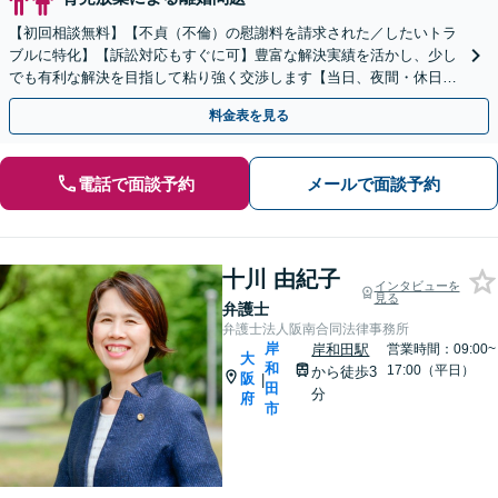
【初回相談無料】【不貞（不倫）の慰謝料を請求された／したいトラ
ブルに特化】【訴訟対応もすぐに可】豊富な解決実績を活かし、少し
でも有利な解決を目指して粘り強く交渉します【当日、夜間・休日相
談可】
料金表を見る
電話で面談予約
メールで面談予約
十川 由紀子
インタビューを
見る
弁護士
弁護士法人阪南合同法律事務所
岸
岸和田駅
営業時間：09:00~
大
和
17:00（平日）
から徒歩3
阪
|
田
分
府
市