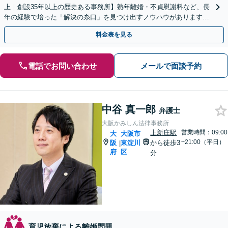
上｜創設35年以上の歴史ある事務所】熟年離婚・不貞慰謝料など、長
年の経験で培った「解決の糸口」を見つけ出すノウハウがあります。
複雑な財産分与もお任せください【完全個室】
料金表を見る
電話でお問い合わせ
メールで面談予約
中谷 真一郎
弁護士
大阪かみしん法律事務所
上新庄駅
営業時間：09:00
大
大阪市
~21:00（平日）
阪
東淀川
から徒歩3
|
府
区
分
育児放棄による離婚問題