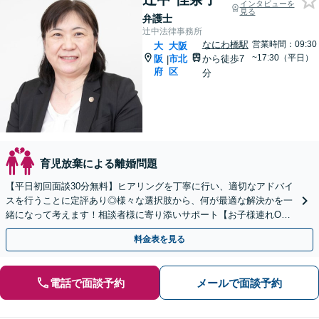
インタビューを
見る
弁護士
辻中法律事務所
なにわ橋駅
営業時間：09:30
大
大阪
~17:30（平日）
阪
市北
から徒歩7
|
府
区
分
育児放棄による離婚問題
【平日初回面談30分無料】ヒアリングを丁寧に行い、適切なアドバイ
スを行うことに定評あり◎様々な選択肢から、何が最適な解決かを一
緒になって考えます！相談者様に寄り添いサポート【お子様連れO
K】【弁護士歴20年以上】お気軽にご相談ください
料金表を見る
電話で面談予約
メールで面談予約