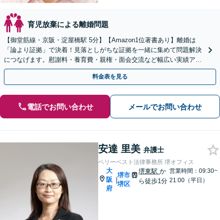
育児放棄による離婚問題
【御堂筋線・京阪・淀屋橋駅 5分】【Amazon1位著書あり】離婚は
「論より証拠」で決着！見落としがちな証拠を一緒に集めて問題解決
につなげます。慰謝料・養育費・親権・面会交流など幅広い実績アリ
【初回相談1時間無料】【土日祝日対応可】
料金表を見る
電話でお問い合わせ
メールでお問い合わせ
安達 里美
弁護士
ベリーベスト法律事務所 堺オフィス
大
堺東駅
か
営業時間：09:30~
堺市
阪
|
21:00（平日）
ら徒歩1分
堺区
府