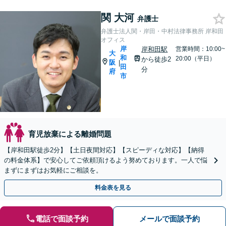
関 大河
弁護士
弁護士法人関・岸田・中村法律事務所 岸和田
オフィス
岸
岸和田駅
営業時間：10:00~
大
和
20:00（平日）
から徒歩2
阪
|
田
分
府
市
育児放棄による離婚問題
【岸和田駅徒歩2分】【土日夜間対応】【スピーディな対応】【納得
の料金体系】で安心してご依頼頂けるよう努めております。一人で悩
まずにまずはお気軽にご相談を。
料金表を見る
電話で面談予約
メールで面談予約