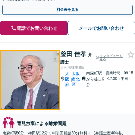
料金表を見る
電話でお問い合わせ
メールでお問い合わせ
釜田 佳孝
弁
インタビューを
見る
護士
大和法律事務所
南森町駅
営業時間：09:15
大
大阪
~17:30（平日）
阪
市北
から徒歩6
|
府
区
分
育児放棄による離婚問題
南森町駅6分、梅田駅12分＼🆓初回相談30分無料／【弁護士歴40年以