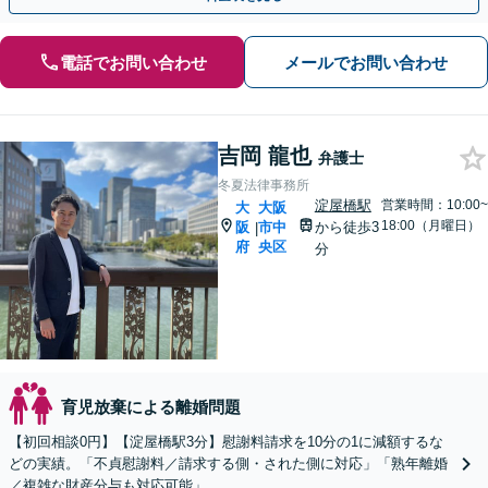
電話でお問い合わせ
メールでお問い合わせ
吉岡 龍也
弁護士
冬夏法律事務所
淀屋橋駅
営業時間：10:00~
大
大阪
18:00（月曜日）
阪
市中
から徒歩3
|
府
央区
分
育児放棄による離婚問題
【初回相談0円】【淀屋橋駅3分】慰謝料請求を10分の1に減額するな
どの実績。「不貞慰謝料／請求する側・された側に対応」「熟年離婚
／複雑な財産分与も対応可能」