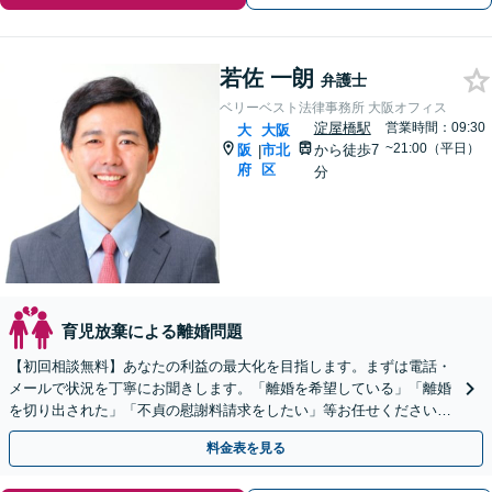
若佐 一朗
弁護士
ベリーベスト法律事務所 大阪オフィス
淀屋橋駅
営業時間：09:30
大
大阪
~21:00（平日）
阪
市北
から徒歩7
|
府
区
分
育児放棄による離婚問題
【初回相談無料】あなたの利益の最大化を目指します。まずは電話・
メールで状況を丁寧にお聞きします。「離婚を希望している」「離婚
を切り出された」「不貞の慰謝料請求をしたい」等お任せください。
【リーズナブルな料金設定】
料金表を見る