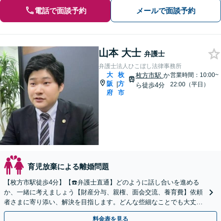
電話で面談予約
メールで面談予約
山本 大士
弁護士
弁護士法人ひこぼし法律事務所
大
枚
枚方市駅
か
営業時間：10:00~
阪
方
|
22:00（平日）
ら徒歩4分
府
市
育児放棄による離婚問題
【枚方市駅徒歩4分】【☎️弁護士直通】どのように話し合いを進める
か、一緒に考えましょう【財産分与、親権、面会交流、養育費】依頼
者さまに寄り添い、解決を目指します。どんな些細なことでも大丈
夫！まずはお気軽にご相談ください【子連れ相談OK】
料金表を見る