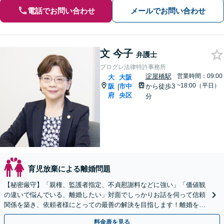
電話でお問い合わせ
メールでお問い合わせ
文 今子
弁護士
プログレ法律特許事務所
淀屋橋駅
営業時間：09:00
大
大阪
~18:00（平日）
阪
市中
から徒歩3
|
府
央区
分
育児放棄による離婚問題
【秘密厳守】「親権、監護者指定、不貞慰謝料などに強い」「価値観
の違いで悩んでいる、離婚したい」対面でしっかりお話を伺って信頼
関係を築き、依頼者様にとっての最善の解決を目指します！離婚を考
えている段階でもご相談ください。
料金表を見る