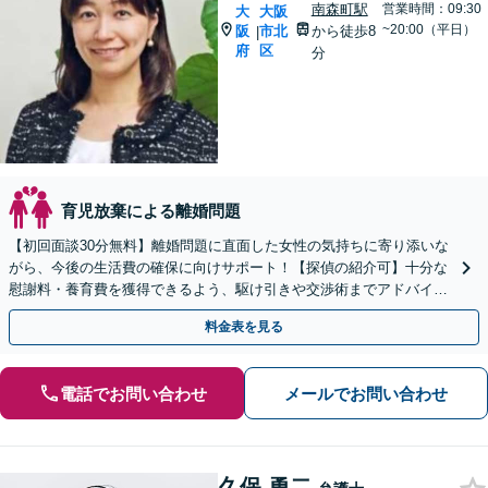
南森町駅
営業時間：09:30
大
大阪
~20:00（平日）
阪
市北
から徒歩8
|
府
区
分
育児放棄による離婚問題
【初回面談30分無料】離婚問題に直面した女性の気持ちに寄り添いな
がら、今後の生活費の確保に向けサポート！【探偵の紹介可】十分な
慰謝料・養育費を獲得できるよう、駆け引きや交渉術までアドバイス
します【夜間面談可】【ビデオ面談可】【東梅田駅8分】
料金表を見る
電話でお問い合わせ
メールでお問い合わせ
久保 勇二