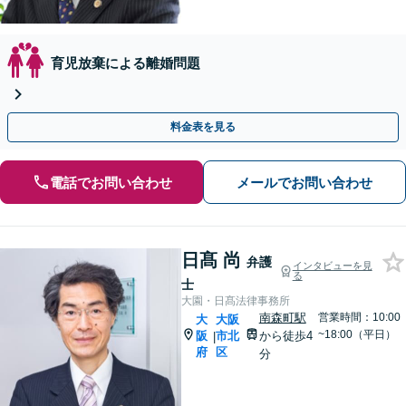
育児放棄による離婚問題
料金表を見る
電話でお問い合わせ
メールでお問い合わせ
日髙 尚
弁護
インタビューを見
る
士
大園・日髙法律事務所
南森町駅
営業時間：10:00
大
大阪
~18:00（平日）
阪
市北
から徒歩4
|
府
区
分