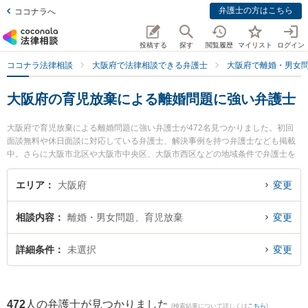
弁護士の方はこちら
ココナラへ
投稿する
探す
閲覧履歴
マイリスト
ログイン
ココナラ法律相談
大阪府で法律相談できる弁護士
大阪府で離婚・男女
大阪府の育児放棄による離婚問題に強い弁護士
大阪府で育児放棄による離婚問題に強い弁護士が472名見つかりました。初回
面談無料や休日面談に対応している弁護士、解決事例を持つ弁護士なども掲載
中。さらに大阪市北区や大阪市中央区、大阪市西区などの地域条件で弁護士を
絞り込めます。離婚・男女問題に関係する財産分与や養育費、親権等の細かな
分野での絞り込み検索もでき便利です。特に天王寺総合法律事務所の山本 達也
エリア
大阪府
変更
弁護士やAuthense法律事務所 大阪オフィスの星野 有紀弁護士、冬夏法律事務
所の吉岡 龍也弁護士のプロフィール情報や弁護士費用、強みなどが注目されて
相談内容
離婚・男女問題、育児放棄
変更
います。『大阪府で土日や夜間に発生した育児放棄による離婚問題のトラブル
を今すぐに弁護士に相談したい』『育児放棄による離婚問題のトラブル解決の
実績豊富な近くの弁護士を検索したい』『初回相談無料で育児放棄による離婚
詳細条件
未選択
変更
問題を法律相談できる大阪府内の弁護士に相談予約したい』などでお困りの相
談者さんにおすすめです。
472
人の弁護士が見つかりました
(検索結果について詳しくは
こちら
)