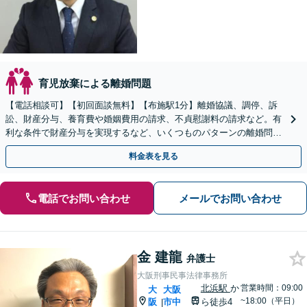
育児放棄による離婚問題
【電話相談可】【初回面談無料】【布施駅1分】離婚協議、調停、訴
訟、財産分与、養育費や婚姻費用の請求、不貞慰謝料の請求など。有
利な条件で財産分与を実現するなど、いくつものパターンの離婚問題
を解決してきた経験を活かし、より良い解決の実現を
料金表を見る
電話でお問い合わせ
メールでお問い合わせ
金 建龍
弁護士
大阪刑事民事法律事務所
北浜駅
か
営業時間：09:00
大
大阪
~18:00（平日）
阪
市中
ら徒歩4
|