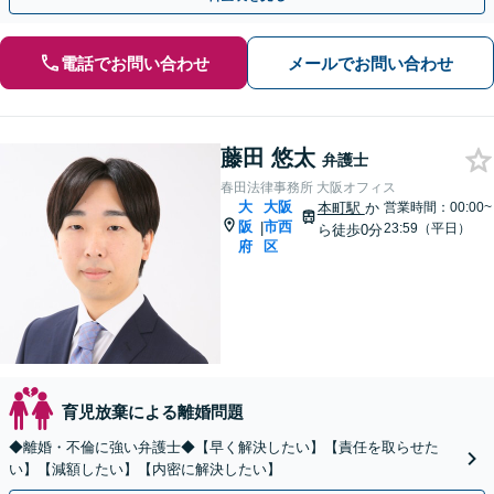
電話でお問い合わせ
メールでお問い合わせ
藤田 悠太
弁護士
春田法律事務所 大阪オフィス
大
大阪
本町駅
か
営業時間：00:00~
阪
市西
|
23:59（平日）
ら徒歩0分
府
区
育児放棄による離婚問題
◆離婚・不倫に強い弁護士◆【早く解決したい】【責任を取らせた
い】【減額したい】【内密に解決したい】