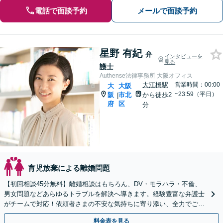
電話で面談予約
メールで面談予約
星野 有紀
弁
インタビューを
見る
護士
Authense法律事務所 大阪オフィス
大江橋駅
営業時間：00:00
大
大阪
~23:59（平日）
阪
市北
から徒歩2
|
府
区
分
育児放棄による離婚問題
【初回相談45分無料】離婚相談はもちろん、DV・モラハラ・不倫、
男女問題などあらゆるトラブルを解決へ導きます。経験豊富な弁護士
がチームで対応！依頼者さまの不安な気持ちに寄り添い、全力でご支
援します。【子連れ相談可／完全個室】
料金表を見る