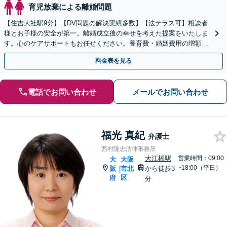
育児放棄による離婚問題
【住吉大社駅9分】【DV問題の解決実績多数】【法テラス可】相談者
様とお子様の安全が第一。離婚成立後の幸せを考えた提案をいたしま
す。心のケアサポートもお任せください。養育費・婚姻費用の増額実
績あり。【子連れ相談OK】【夜間・土日対応可】
料金表を見る
電話でお問い合わせ
メールでお問い合わせ
福光 真紀
弁護士
西村隆志法律事務所
大江橋駅
営業時間：09:00
大
大阪
~18:00（平日）
阪
市北
から徒歩3
|
府
区
分