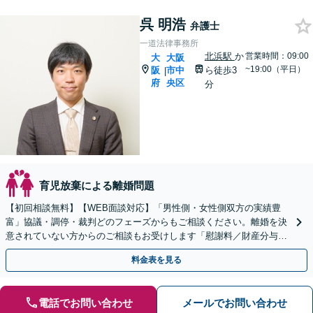
呉 明浩
弁護士
一道法律事務所
北浜駅
か
営業時間：09:00
大
大阪
~19:00（平日）
阪
市中
ら徒歩3
|
府
央区
分
育児放棄による離婚問題
【初回相談無料】【WEB面談対応】「男性側・女性側双方の実績豊
富」協議・調停・裁判どのフェーズからもご相談ください。離婚を決
意されていない方からのご相談もお受けします「慰謝料／財産分与／
養育費・面会交流／婚姻費用ほか」【休日・夜間相談可】
料金表を見る
電話でお問い合わせ
メールでお問い合わせ