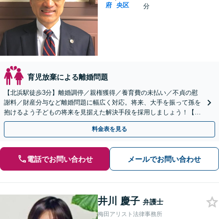
府
央区
分
育児放棄による離婚問題
【北浜駅徒歩3分】離婚調停／親権獲得／養育費の未払い／不貞の慰
謝料／財産分与など離婚問題に幅広く対応。将来、大手を振って孫を
抱けるよう子どもの将来を見据えた解決手段を採用しましょう！【初
回相談無料】
料金表を見る
電話でお問い合わせ
メールでお問い合わせ
井川 慶子
弁護士
梅田アリスト法律事務所