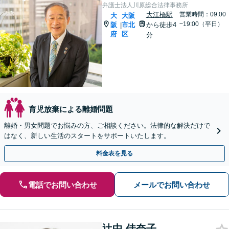
弁護士法人川原総合法律事務所
大江橋駅
営業時間：09:00
大
大阪
~19:00（平日）
阪
市北
から徒歩4
|
府
区
分
育児放棄による離婚問題
離婚・男女問題でお悩みの方、ご相談ください。法律的な解決だけで
はなく、新しい生活のスタートをサポートいたします。
料金表を見る
電話でお問い合わせ
メールでお問い合わせ
辻中 佳奈子