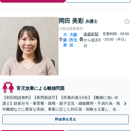
岡田 美彩
弁護士
小西法律事務所
南森町駅
営業時間：09:00
大
大阪
~20:00（平日）
阪
市北
から徒歩5
|
府
区
分
育児放棄による離婚問題
【初回相談無料】【夜間面談可】【所属弁護士6名】【離婚に強い弁
護士】財産分与・養育費・親権・親子交流・婚姻費用・不貞行為・熟
年離婚などに豊富な実績。事案に応じた対応策・戦略を立案し、全力
で闘います。明るい人生の再スタートを！
料金表を見る