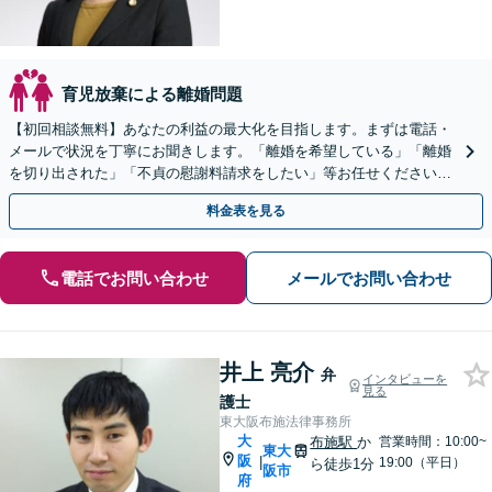
育児放棄による離婚問題
【初回相談無料】あなたの利益の最大化を目指します。まずは電話・
メールで状況を丁寧にお聞きします。「離婚を希望している」「離婚
を切り出された」「不貞の慰謝料請求をしたい」等お任せください。
【リーズナブルな料金設定】
料金表を見る
電話でお問い合わせ
メールでお問い合わせ
井上 亮介
弁
インタビューを
見る
護士
東大阪布施法律事務所
大
布施駅
か
営業時間：10:00~
東大
阪
|
19:00（平日）
ら徒歩1分
阪市
府