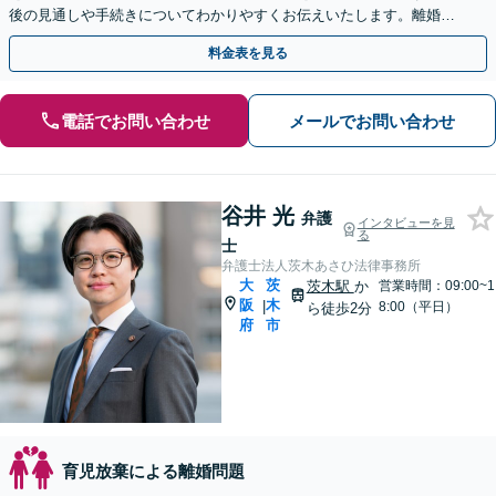
後の見通しや手続きについてわかりやすくお伝えいたします。離婚を
検討段階からもお気軽にご相談ください【淀屋橋駅8分】
料金表を見る
電話でお問い合わせ
メールでお問い合わせ
谷井 光
弁護
インタビューを見
る
士
弁護士法人茨木あさひ法律事務所
大
茨
茨木駅
か
営業時間：09:00~1
阪
木
|
8:00（平日）
ら徒歩2分
府
市
育児放棄による離婚問題