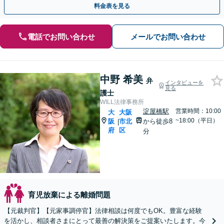
料金表を見る
電話でお問い合わせ
メールでお問い合わせ
中野 希美
弁
インタビューを
見る
護士
WILL法律事務所
淀屋橋駅
営業時間：10:00
大
大阪
~18:00（平日）
阪
市北
から徒歩8
|
府
区
分
育児放棄による離婚問題
【元裁判官】【元家事調停官】法律相談は何度でもOK。豊富な経験
を活かし、相談者さまにとって最善の解決策をご提案いたします。今