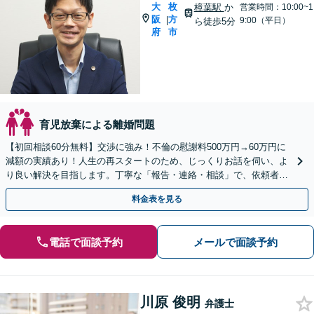
大
枚
樟葉駅
か
営業時間：10:00~1
阪
方
|
9:00（平日）
ら徒歩5分
府
市
育児放棄による離婚問題
【初回相談60分無料】交渉に強み！不倫の慰謝料500万円→60万円に
減額の実績あり！人生の再スタートのため、じっくりお話を伺い、よ
り良い解決を目指します。丁寧な「報告・連絡・相談」で、依頼者の
方の不安軽減に努めます【休日・夜間面談可】
料金表を見る
電話で面談予約
メールで面談予約
川原 俊明
弁護士