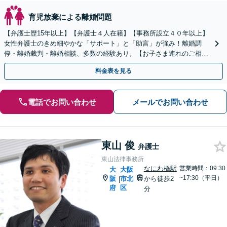
育児放棄による離婚問題
【弁護士歴15年以上】【弁護士４人在籍】【事務所設立４０年以上】
女性弁護士のきめ細やかな「サポート」と「助言」が強み！離婚調
停・離婚裁判・離婚相談、多数の経験あり。【お子さま連れのご相談
OK】【南海岸和田駅徒歩3分】
料金表を見る
電話でお問い合わせ
メールでお問い合わせ
東山 俊
弁護士
東山法律事務所
なにわ橋駅
営業時間：09:30
大
大阪
~17:30（平日）
阪
市北
から徒歩2
|
府
区
分