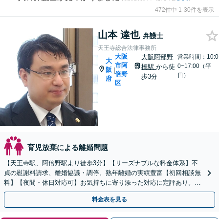
472件中 1-30件を表示
山本 達也
弁護士
天王寺総合法律事務所
大阪
大阪阿部野
営業時間：10:0
大
市阿
0~17:00（平
橋駅
から徒
阪
|
倍野
日）
歩3分
府
区
育児放棄による離婚問題
【天王寺駅、阿倍野駅より徒歩3分】【リーズナブルな料金体系】不
貞の慰謝料請求、離婚協議・調停、熟年離婚の実績豊富【初回相談無
料】【夜間・休日対応可】お気持ちに寄り添った対応に定評あり。お
気軽にご相談ください。
料金表を見る