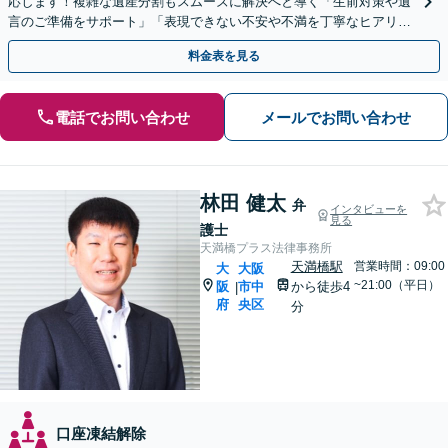
応します！複雑な遺産分割もスムーズに解決へと導く「生前対策や遺
言のご準備をサポート」「表現できない不安や不満を丁寧なヒアリン
グで言語化」【完全個室対応】【休日・夜間相談可】
料金表を見る
電話でお問い合わせ
メールでお問い合わせ
林田 健太
弁
インタビューを
見る
護士
天満橋プラス法律事務所
天満橋駅
営業時間：09:00
大
大阪
~21:00（平日）
阪
市中
から徒歩4
|
府
央区
分
口座凍結解除