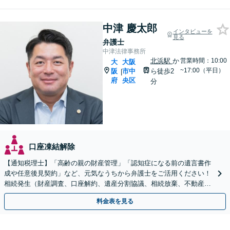
中津 慶太郎
インタビューを
見る
弁護士
中津法律事務所
北浜駅
か
営業時間：10:00
大
大阪
~17:00（平日）
阪
市中
ら徒歩2
|
府
央区
分
口座凍結解除
【通知税理士】「高齢の親の財産管理」「認知症になる前の遺言書作
成や任意後見契約」など、元気なうちから弁護士をご活用ください！
相続発生（財産調査、口座解約、遺産分割協議、相続放棄、不動産売
却、遺留分）〜登記・相続税申告まで対応【WEB面談可】
料金表を見る