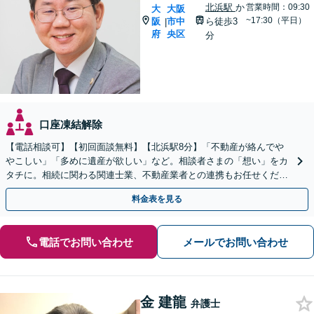
北浜駅
か
営業時間：09:30
大
大阪
~17:30（平日）
阪
市中
ら徒歩3
|
府
央区
分
口座凍結解除
【電話相談可】【初回面談無料】【北浜駅8分】「不動産が絡んでや
やこしい」「多めに遺産が欲しい」など。相談者さまの「想い」をカ
タチに。相続に関わる関連士業、不動産業者との連携もお任せくださ
い。難しい法律用語の使用を避け、分かりやすく説明します
料金表を見る
電話でお問い合わせ
メールでお問い合わせ
金 建龍
弁護士