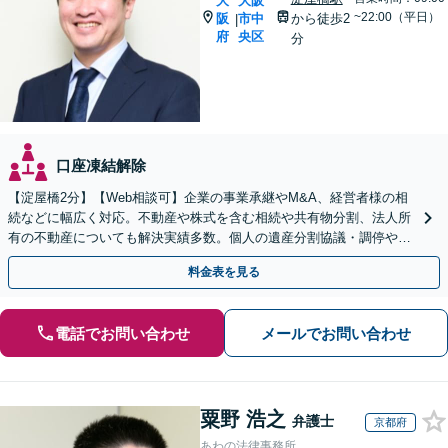
大
大阪
~22:00（平日）
阪
市中
から徒歩2
|
府
央区
分
口座凍結解除
【淀屋橋2分】【Web相談可】企業の事業承継やM&A、経営者様の相
続などに幅広く対応。不動産や株式を含む相続や共有物分割、法人所
有の不動産についても解決実績多数。個人の遺産分割協議・調停や遺
留分侵害額請求のご相談もお任せください【土日祝可】
料金表を見る
電話でお問い合わせ
メールでお問い合わせ
粟野 浩之
弁護士
京都府
あわの法律事務所