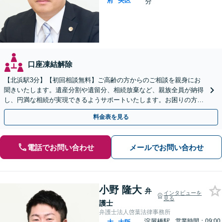
府
央区
分
口座凍結解除
【北浜駅3分】【初回相談無料】ご高齢の方からのご相談を親身にお
聞きいたします。遺産分割や遺留分、相続放棄など、親族全員が納得
し、円満な相続が実現できるようサポートいたします。お困りの方は
【メール】にてお問い合わせください。【ビデオ相談可】
料金表を見る
電話でお問い合わせ
メールでお問い合わせ
小野 隆大
弁
インタビューを
見る
護士
弁護士法人啓葉法律事務所
淀屋橋駅
営業時間：09:00