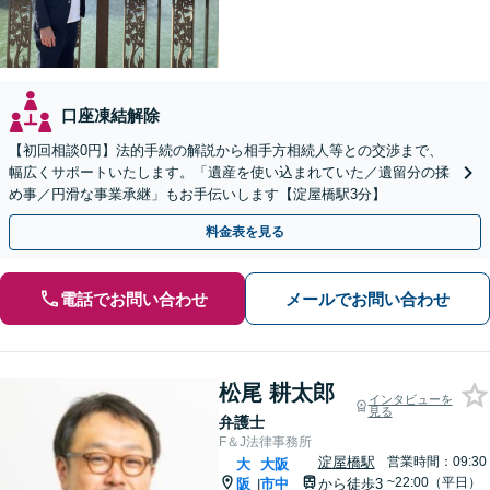
口座凍結解除
【初回相談0円】法的手続の解説から相手方相続人等との交渉まで、
幅広くサポートいたします。「遺産を使い込まれていた／遺留分の揉
め事／円滑な事業承継」もお手伝いします【淀屋橋駅3分】
料金表を見る
電話でお問い合わせ
メールでお問い合わせ
松尾 耕太郎
インタビューを
見る
弁護士
F＆J法律事務所
淀屋橋駅
営業時間：09:30
大
大阪
~22:00（平日）
阪
市中
から徒歩3
|