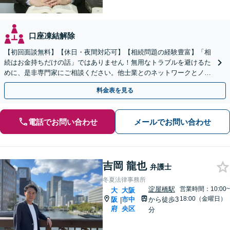
口座凍結解除
【初回面談無料】【休日・夜間対応可】【相続問題の経験豊富】「相
続はお金持ちだけの話」ではありません！無用なトラブルを避けるた
めに、是非専門家にご相談ください。他士業とのネットワークとノウ
ハウを駆使して最後まで寄り添ってサポートします。
料金表を見る
電話でお問い合わせ
メールでお問い合わせ
吉岡 龍也
弁護士
冬夏法律事務所
淀屋橋駅
営業時間：10:00~
大
大阪
18:00（金曜日）
阪
市中
から徒歩3
|
府
央区
分