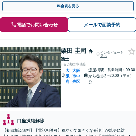
も可能【夜間・休日面談可能】【谷町四丁目駅10秒】
料金表を見る
電話でお問い合わせ
メールで面談予約
栗田 圭司
弁
インタビューを
見る
護士
F＆J法律事務所
淀屋橋駅
営業時間：09:30
大
大阪
~20:00（平日）
阪
市中
から徒歩3
|
府
央区
分
口座凍結解除
【初回相談無料】【電話相談可】穏やかで気さくな弁護士が親身に対