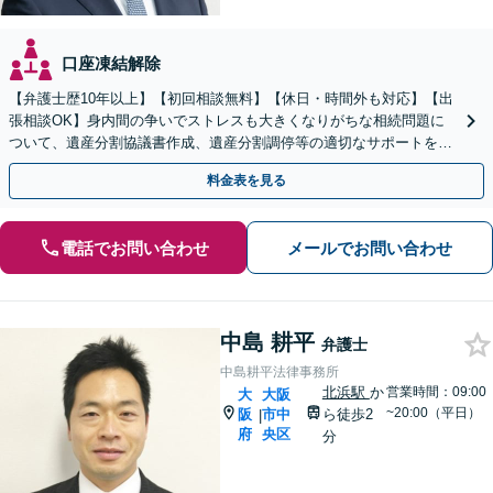
口座凍結解除
【弁護士歴10年以上】【初回相談無料】【休日・時間外も対応】【出
張相談OK】身内間の争いでストレスも大きくなりがちな相続問題に
ついて、遺産分割協議書作成、遺産分割調停等の適切なサポートをし
ます。
料金表を見る
電話でお問い合わせ
メールでお問い合わせ
中島 耕平
弁護士
中島耕平法律事務所
北浜駅
か
営業時間：09:00
大
大阪
~20:00（平日）
阪
市中
ら徒歩2
|
府
央区
分