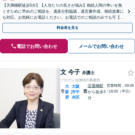
【天満橋駅徒歩5分】【人当たりの良さが強み】相続人間の争いを無
くすために早めのご相談を。遺産分割協議，遺言書作成、相続放棄に
も対応。お気軽にお電話ください。お電話でのご相談のみでも可【初
回面談30分無料】【夜間・休日対応可】【出張相談可】
料金表を見る
電話でお問い合わせ
メールでお問い合わせ
文 今子
弁護士
プログレ法律特許事務所
淀屋橋駅
営業時間：09:00
大
大阪
~18:00（平日）
阪
市中
から徒歩3
|
府
央区
分