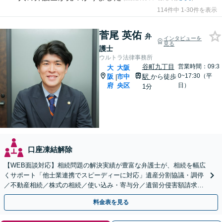
114件中 1-30件を表示
菅尾 英佑
弁
インタビューを
見る
護士
ウルトラ法律事務所
谷町九丁目
営業時間：09:3
大
大阪
0~17:30（平
阪
市中
駅
から徒歩
|
府
央区
日）
1分
口座凍結解除
【WEB面談対応】相続問題の解決実績が豊富な弁護士が、相続を幅広
くサポート「他士業連携でスピーディーに対応」遺産分割協議・調停
／不動産相続／株式の相続／使い込み・寄与分／遺留分侵害額請求／
相続放棄（借金の相続）／遺言書作成
料金表を見る