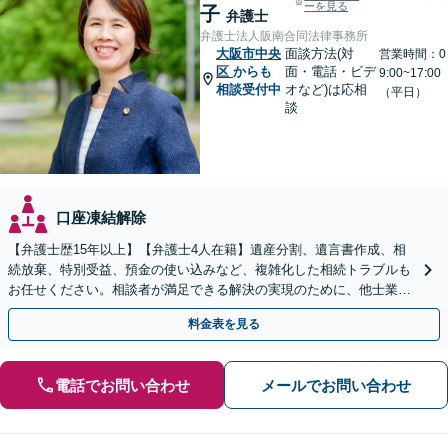
ーを見る
子
弁護士
弁護士法人阪南合同法律事務所
大阪市中央
面談方法(対
営業時間：0
区
からも
面・電話・ビデ
9:00~17:00
相談受付中
オなど)は応相
（平日）
談
口座凍結解除
【弁護士歴15年以上】【弁護士4人在籍】遺産分割、遺言書作成、相
続放棄、特別受益、預金の使い込みなど、複雑化した相続トラブルも
お任せください。相談者が満足できる解決の実現のために、他士業と
連携し最善を尽くします【完全個室】
料金表を見る
電話でお問い合わせ
メールでお問い合わせ