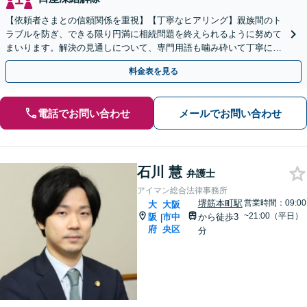
【依頼者さまとの信頼関係を重視】【丁寧なヒアリング】親族間のト
ラブルを防ぎ、できる限り円満に相続問題を終えられるように努めて
まいります。解決の見通しについて、専門用語も噛み砕いて丁寧にご
説明しますので、お困りの際は一度ご相談ください。
料金表を見る
電話でお問い合わせ
メールでお問い合わせ
石川 慧
弁護士
アイマン総合法律事務所
堺筋本町駅
営業時間：09:00
大
大阪
~21:00（平日）
阪
市中
から徒歩3
|
府
央区
分