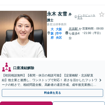
永木 友雪
弁
インタビューを
見る
護士
蒼星法律事務所
北浜駅
か
営業時間：09:00
大
大阪
~21:00（平日）
阪
市中
ら徒歩4
|
府
央区
分
口座凍結解除
【初回相談無料】【夜間・休日の相談可能】【淀屋橋駅・北浜駅直
結】他士業と連携し、ワンストップで対応！ 若さを活かしたフットワ
ークの軽さで、相続問題全般、高齢者の遺言作成、成年後見業務に対
応！！
料金表を見る