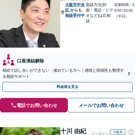
大阪市中央
面談方法(対
営業時間：0
区
からも
面・電話・ビデ
9:00~20:00
相談受付中
オなど)は応相
（平日）
談
口座凍結解除
相続で話し合いができない・揉めている方へ｜感情と関係性も整理す
る相続サポート
料金表を見る
電話でお問い合わせ
メールでお問い合わせ
十川 由紀
大阪府
インタビュ