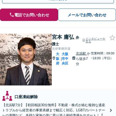
電話でお問い合わせ
メールでお問い合わせ
宮本 庸弘
弁
インタビューを
見る
護士
法律事務所蓮
北浜駅
か
営業時間：09:00
大
大阪
~18:00（平日）
阪
市中
ら徒歩7
|
府
央区
分
口座凍結解除
【北浜駅7分】【初回相談30分無料】不動産・株式が絡む複雑な遺産
トラブルから経営者の事業承継まで幅広く対応。LGBTのパートナー
への遺贈など、多様な家族の形に寄り添う相続準備をサポート！【休