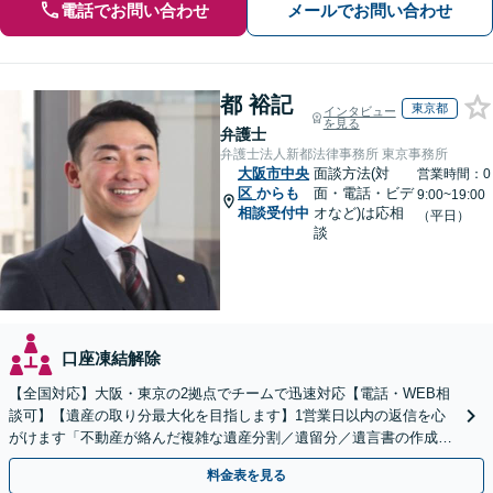
電話でお問い合わせ
メールでお問い合わせ
都 裕記
東京都
インタビュー
を見る
弁護士
弁護士法人新都法律事務所 東京事務所
大阪市中央
面談方法(対
営業時間：0
区
からも
面・電話・ビデ
9:00~19:00
相談受付中
オなど)は応相
（平日）
談
口座凍結解除
【全国対応】大阪・東京の2拠点でチームで迅速対応【電話・WEB相
談可】【遺産の取り分最大化を目指します】1営業日以内の返信を心
がけます「不動産が絡んだ複雑な遺産分割／遺留分／遺言書の作成・
執行／事業承継など、お任せください」【休日相談あり】
料金表を見る