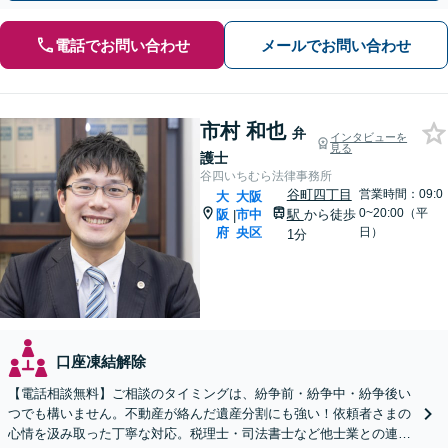
電話でお問い合わせ
メールでお問い合わせ
市村 和也
弁
インタビューを
見る
護士
谷四いちむら法律事務所
谷町四丁目
営業時間：09:0
大
大阪
0~20:00（平
阪
市中
駅
から徒歩
|
府
央区
日）
1分
口座凍結解除
【電話相談無料】ご相談のタイミングは、紛争前・紛争中・紛争後い
つでも構いません。不動産が絡んだ遺産分割にも強い！依頼者さまの
心情を汲み取った丁寧な対応。税理士・司法書士など他士業との連携