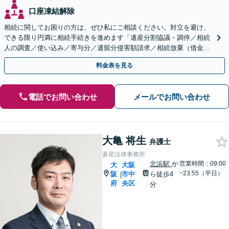
口座凍結解除
相続に関してお困りの方は、ぜひ私にご相談ください。対立を避け、
できる限り円満に相続手続きを進めます「遺産分割協議・調停／相続
人の調査／使い込み／寄与分／遺留分侵害額請求／相続放棄（借金の
相続）／遺言書作成【休日・夜間相談可】
料金表を見る
電話でお問い合わせ
メールでお問い合わせ
大亀 将生
弁護士
蒼星法律事務所
北浜駅
か
営業時間：09:00
大
大阪
~23:55（平日）
阪
市中
ら徒歩4
|
府
央区
分