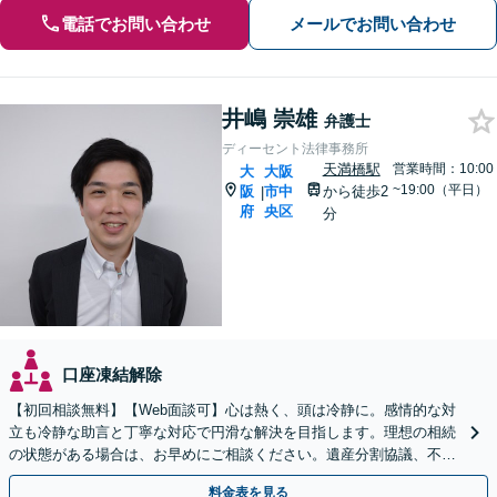
電話でお問い合わせ
メールでお問い合わせ
井嶋 崇雄
弁護士
ディーセント法律事務所
天満橋駅
営業時間：10:00
大
大阪
~19:00（平日）
阪
市中
から徒歩2
|
府
央区
分
口座凍結解除
【初回相談無料】【Web面談可】心は熱く、頭は冷静に。感情的な対
立も冷静な助言と丁寧な対応で円滑な解決を目指します。理想の相続
の状態がある場合は、お早めにご相談ください。遺産分割協議、不動
産相続、遺留分など【休日・夜間面談可】【北浜駅1分】
料金表を見る