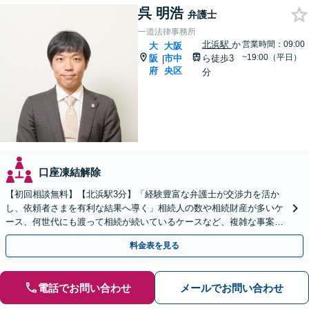
呉 明浩
弁護士
一道法律事務所
北浜駅
か
営業時間：09:00
大
大阪
~19:00（平日）
阪
市中
ら徒歩3
|
府
央区
分
口座凍結解除
【初回相談無料】【北浜駅3分】「経験豊富な弁護士が交渉力を活か
し、依頼者さまを有利な結果へ導く」相続人の数や相続財産が多いケ
ース、何世代にも渡って相続が続いているケースなど、複雑な事案で
も対応します！協議、調停、審判どのフェーズからも相談可
料金表を見る
電話でお問い合わせ
メールでお問い合わせ