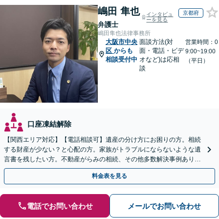
嶋田 隼也
京都府
インタビュ
ーを見る
弁護士
嶋田隼也法律事務所
大阪市中央
面談方法(対
営業時間：0
区
からも
面・電話・ビデ
9:00~19:00
相談受付中
オなど)は応相
（平日）
談
口座凍結解除
【関西エリア対応】【電話相談可】遺産の分け方にお困りの方。相続
する財産が少ない？と心配の方。家族がトラブルにならないような遺
言書を残したい方。不動産がらみの相続、その他多数解決事例あり。
親身に対応します【夜間・休日面談】【初回相談無料】
料金表を見る
電話でお問い合わせ
メールでお問い合わせ