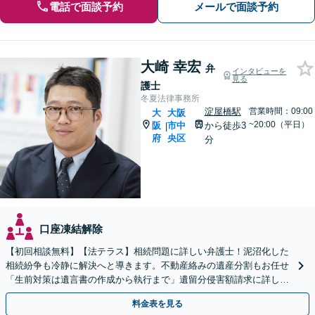
電話で面談予約
メールで面談予約
大崎 幸宏
弁
インタビューを
見る
護士
冬夏法律事務所
淀屋橋駅
営業時間：09:00
大
大阪
~20:00（平日）
阪
市中
から徒歩3
|
府
央区
分
口座凍結解除
【初回相談無料】【法テラス】相続問題に詳しい弁護士！泥沼化した
相続紛争も冷静に解決へと導きます。不動産絡みの遺産分割もお任せ
「生前対策は遺言書の作成から執行まで」遺留分侵害額請求に詳しい
【夜間・休日面談】【電話相談】【淀屋橋駅・北浜駅5分】
料金表を見る