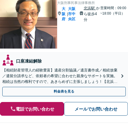
大阪刑事民事法律事務所
北浜駅
か
営業時間：09:00
大
大阪
~18:00（平日）
阪
市中
ら徒歩4
|
府
央区
分
口座凍結解除
【相続財産管理人の経験豊富】遺産分割協議／遺言書作成／相続放棄
／遺留分請求など、依頼者の希望に合わせた親身なサポートを実施。
相続は当然の権利ですので、あきらめずに主張しましょう！【北浜駅
徒歩3分】【初回相談無料】
料金表を見る
電話でお問い合わせ
メールでお問い合わせ