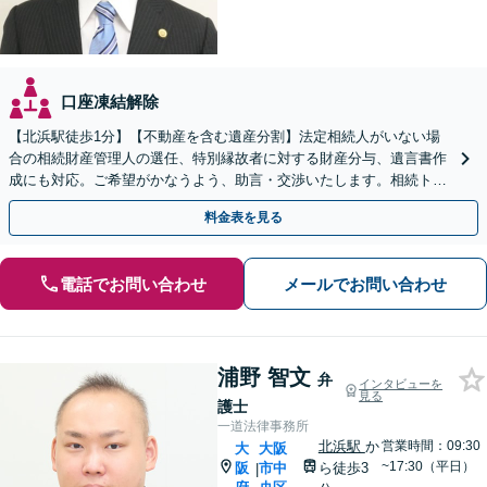
口座凍結解除
【北浜駅徒歩1分】【不動産を含む遺産分割】法定相続人がいない場
合の相続財産管理人の選任、特別縁故者に対する財産分与、遺言書作
成にも対応。ご希望がかなうよう、助言・交渉いたします。相続トラ
ブルはお任せください！【税理士と連携】【秘密厳守】
料金表を見る
電話でお問い合わせ
メールでお問い合わせ
浦野 智文
弁
インタビューを
見る
護士
一道法律事務所
北浜駅
か
営業時間：09:30
大
大阪
~17:30（平日）
阪
市中
ら徒歩3
|