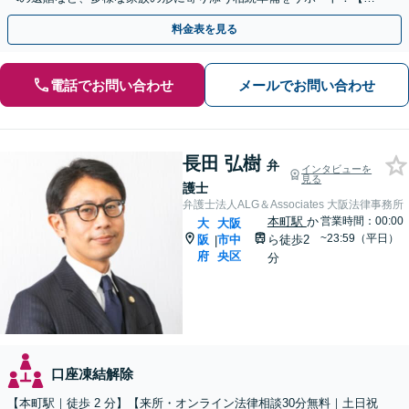
日・夜間も柔軟に対応】
料金表を見る
電話でお問い合わせ
メールでお問い合わせ
長田 弘樹
弁
インタビューを
見る
護士
弁護士法人ALG＆Associates 大阪法律事務所
本町駅
か
営業時間：00:00
大
大阪
~23:59（平日）
阪
市中
ら徒歩2
|
府
央区
分
口座凍結解除
【本町駅｜徒歩 2 分】【来所・オンライン法律相談30分無料｜土日祝