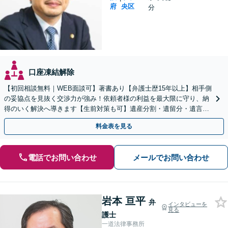
府
央区
分
口座凍結解除
【初回相談無料｜WEB面談可】著書あり【弁護士歴15年以上】相手側
の妥協点を見抜く交渉力が強み！依頼者様の利益を最大限に守り、納
得のいく解決へ導きます【生前対策も可】遺産分割・遺留分・遺言書
作成などご相談を【他士業連携】【個室】
料金表を見る
電話でお問い合わせ
メールでお問い合わせ
岩本 亘平
弁
インタビューを
見る
護士
一道法律事務所