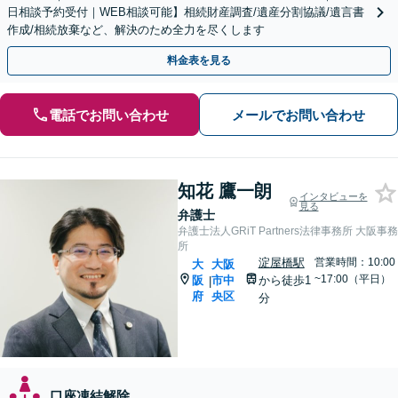
日相談予約受付｜WEB相談可能】相続財産調査/遺産分割協議/遺言書
作成/相続放棄など、解決のため全力を尽くします
料金表を見る
電話でお問い合わせ
メールでお問い合わせ
知花 鷹一朗
インタビューを
見る
弁護士
弁護士法人GRiT Partners法律事務所 大阪事務
所
淀屋橋駅
営業時間：10:00
大
大阪
~17:00（平日）
阪
市中
から徒歩1
|
府
央区
分
口座凍結解除