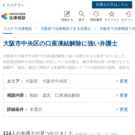
弁護士の方はこちら
ココナラへ
投稿する
探す
閲覧履歴
マイリスト
ログイン
ココナラ法律相談
大阪府で法律相談できる弁護士
大阪市で法律相談で
大阪市中央区の口座凍結解除に強い弁護士
大阪府の大阪市中央区で口座凍結解除に強い弁護士が114名見つかりました。
初回面談無料や休日面談に対応している弁護士、解決事例を持つ弁護士なども
掲載中。相続・遺言に関係する家族間の相続トラブルや認知症の相続、遺産分
割等の細かな分野での絞り込み検索もでき便利です。特にウルトラ法律事務所
の菅尾 英佑弁護士やディーセント法律事務所の井嶋 崇雄弁護士、法律事務所蓮
エリア
大阪府、大阪市中央区
変更
の宮本 庸弘弁護士のプロフィール情報や弁護士費用、強みなどが注目されてい
ます。『大阪市中央区で土日や夜間に発生した口座凍結解除のトラブルを今す
相談内容
相続・遺言、口座凍結解除
変更
ぐに弁護士に相談したい』『口座凍結解除のトラブル解決の実績豊富な近くの
弁護士を検索したい』『初回相談無料で口座凍結解除を法律相談できる大阪市
中央区内の弁護士に相談予約したい』などでお困りの相談者さんにおすすめで
詳細条件
未選択
変更
す。
114
人の弁護士が見つかりました
(検索結果について詳しくは
こちら
)