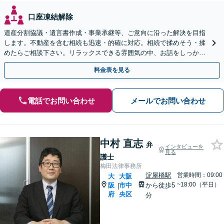
口座凍結解除
遺産分割協議・遺言書作成・事業承継等、ご意向に沿った解決を目指
します。不動産を含む相続も迅速・的確に対応。相続で揉めそう・揉
めたらご相談下さい。リラックスできる雰囲気の中、お話をしっかり
伺います。【ビデオ面談可】【北浜駅・堺筋本町駅近く】
料金表を見る
電話でお問い合わせ
メールでお問い合わせ
中村 直志
弁
インタビューを
見る
護士
梅田法律事務所
淀屋橋駅
営業時間：09:00
大
大阪
~18:00（平日）
阪
市中
から徒歩5
|
府
央区
分