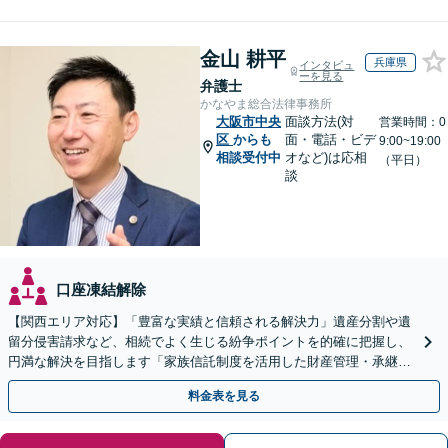
金山 耕平
兵庫県
インタビュ
ーを見る
弁護士
かなやま総合法律事務所
大阪市中央
面談方法(対
営業時間：0
区
からも
面・電話・ビデ
9:00~19:00
相談受付中
オなど)は応相
（平日）
談
口座凍結解除
【関西エリア対応】「豊富な実績と信頼される解決力」遺産分割や遺
留分侵害請求など、相続でよく生じる紛争ポイントを的確に把握し、
円満な解決を目指します「家族信託制度を活用した財産管理・承継プ
ランのご提案」「次世代へ想いを託す円滑な事業承継」
料金表を見る