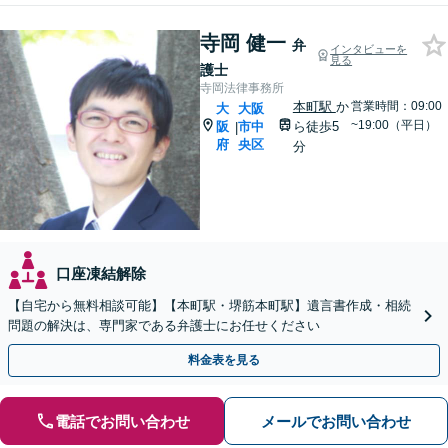
寺岡 健一
弁
インタビューを
見る
護士
寺岡法律事務所
本町駅
か
営業時間：09:00
大
大阪
~19:00（平日）
阪
市中
ら徒歩5
|
府
央区
分
口座凍結解除
【自宅から無料相談可能】【本町駅・堺筋本町駅】遺言書作成・相続
問題の解決は、専門家である弁護士にお任せください
料金表を見る
電話でお問い合わせ
メールでお問い合わせ