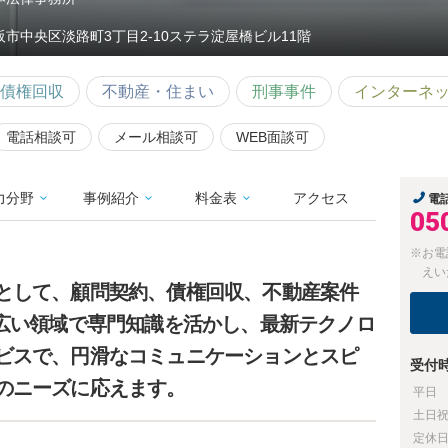
阪市中央区淡路町3丁目2-10ステラ淀屋橋ビル11階
債権回収
不動産・住まい
刑事事件
インターネ
電話相談可
メール相談可
WEB面談可
力分野
事例紹介
料金表
アクセス
電
05
※お電
えい
として、顧問契約、債権回収、不動産案件
幅広い領域で専門知識を活かし、最新テクノロ
ビスで、円滑なコミュニケーションとスピ
受付
のニーズに応えます。
平日
土日
定休