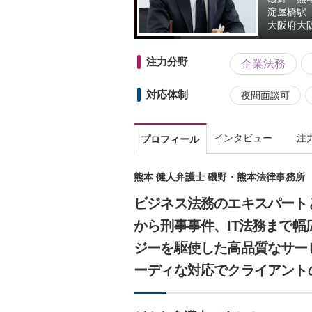
淀屋橋駅
大阪府
大
注力分野
企業法務
対応体制
夜間面談可
インタビュー
注
プロフィール
熊本 健人弁護士 磯野・熊本法律事務所
ビジネス法務のエキスパート
から刑事事件、IT法務まで
ジーを駆使した高品質なサー
ーディな対応でクライアント