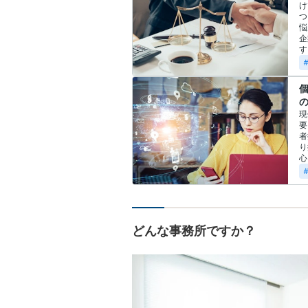
け
つ
悩
企
す
現
要
者
り
心
どんな事務所ですか？