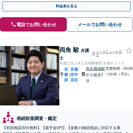
点から遺言書を作成します。
料金表を見る
電話でお問い合わせ
メールでお問い合わせ
両角 駿
弁護
インタビューを見
る
士
弁護士法人本江法律事務所 京都オフィス
烏丸御池駅
営業時間：09:00
京
京都
~18:00（平日）
都
市中
から徒歩7
|
府
京区
分
相続財産調査・鑑定
【初回相談30分無料】【着手金0円】【多数の相続相談に対応する事