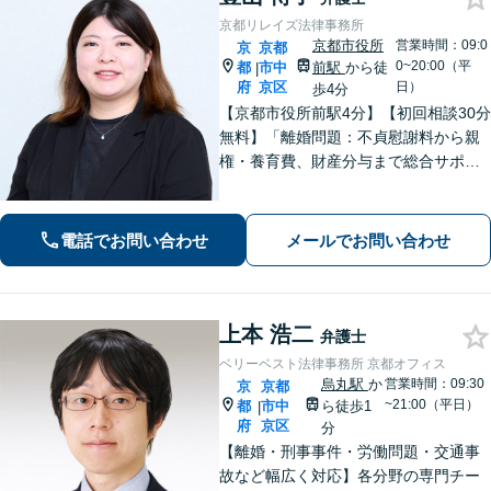
京都リレイズ法律事務所
京都市役所
営業時間：09:0
京
京都
0~20:00（平
都
市中
前駅
から徒
|
府
京区
日）
歩4分
【京都市役所前駅4分】【初回相談30分
無料】「離婚問題：不貞慰謝料から親
権・養育費、財産分与まで総合サポー
ト」「法人破産：会社の状況に応じた
最適な手続きをご提案」おひとりで抱
えて諦める前に、まずはあなたのご希
電話でお問い合わせ
メールでお問い合わせ
望をお聞かせください【休日・夜間相
談可】
上本 浩二
弁護士
ベリーベスト法律事務所 京都オフィス
烏丸駅
か
営業時間：09:30
京
京都
~21:00（平日）
都
市中
ら徒歩1
|
府
京区
分
【離婚・刑事事件・労働問題・交通事
故など幅広く対応】各分野の専門チー