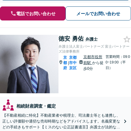
電話でお問い合わせ
メールでお問い合わせ
徳安 勇佑
弁護士
弁護士法人富士パートナーズ 富士パートナー
ズ法律事務所
京都市役所
営業時間：09:0
京
京都
0~19:00（平
都
市中
前駅
から徒
|
府
京区
日）
歩0分
相続財産調査・鑑定
【不動産相続に特化】不動産業者や税理士、司法書士等とも連携し、
正しい評価額や適切な売却時期などをアドバイスします。名義変更な
どの手続きもサポート【ミスのない公正証書遺言】弁護士が法的な観