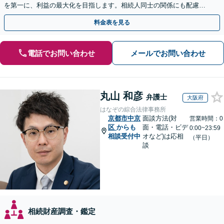
を第一に、利益の最大化を目指します。相続人同士の関係にも配慮
し、きめ細やかに対応
料金表を見る
電話でお問い合わせ
メールでお問い合わせ
丸山 和彦
弁護士
大阪府
はなぞの綜合法律事務所
京都市中京
面談方法(対
営業時間：0
区
からも
面・電話・ビデ
0:00~23:59
相談受付中
オなど)は応相
（平日）
談
相続財産調査・鑑定