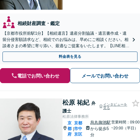
相続財産調査・鑑定
【京都市役所前駅1分】【相続遺言】遺産分割協議・遺言書作成・遺
留分侵害額請求など、相続でのお悩みは、早めにご相談ください。相
談者さまの希望に寄り添い、最適なご提案をいたします。【LINE相談
可能】【土日対応可能】【初回面談1時間無料】
料金表を見る
電話でお問い合わせ
メールでお問い合わせ
松原 祐紀
弁
インタビューを
見る
護士
松原法律事務所
烏丸御池駅
営業時間：09:00
京
京都
~20:00（平日）
都
市中
から徒歩5
|
府
京区
分