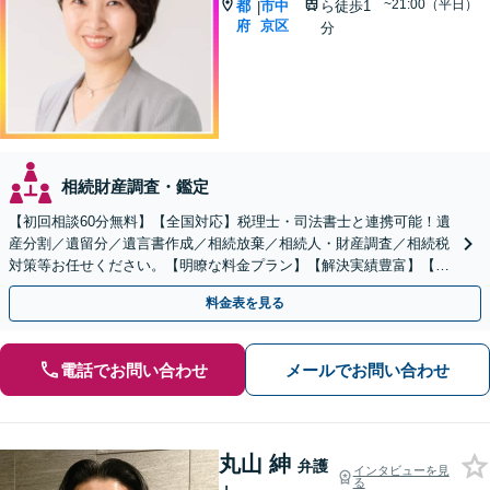
~21:00（平日）
都
市中
ら徒歩1
|
府
京区
分
相続財産調査・鑑定
【初回相談60分無料】【全国対応】税理士・司法書士と連携可能！遺
産分割／遺留分／遺言書作成／相続放棄／相続人・財産調査／相続税
対策等お任せください。【明瞭な料金プラン】【解決実績豊富】【電
話相談可】
料金表を見る
電話でお問い合わせ
メールでお問い合わせ
丸山 紳
弁護
インタビューを見
る