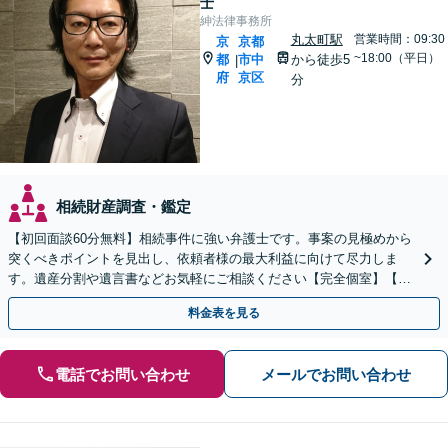
士
紳法律事務所
丸太町駅
営業時間：09:30
京
京都
~18:00（平日）
都
市中
から徒歩5
|
府
京区
分
相続財産調査・鑑定
【初回面談60分無料】相続事件に強い弁護士です。事案の見極めから
突くべきポイントを見出し、依頼者様の最大利益に向けて尽力しま
す。遺産分割や遺言書などお気軽にご相談ください【完全個室】【丸
太町駅5分】
料金表を見る
電話でお問い合わせ
メールでお問い合わせ