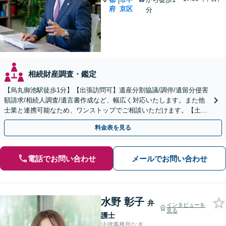
|
府
京区
分
相続財産調査・鑑定
【烏丸御池駅徒歩1分】【出張訪問可】遺産分割協議/調停/遺留分侵害
額請求/相続人調査/遺言書作成など、幅広く対応いたします。また他
士業と連携可能なため、ワンストップでご相談いただけます。【土日
夜間対応】
料金表を見る
電話でお問い合わせ
メールでお問い合わせ
水野 彰子
弁
インタビューを
見る
護士
法律事務所なぎ