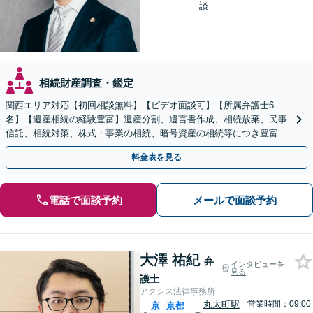
談
相続財産調査・鑑定
関西エリア対応【初回相談無料】【ビデオ面談可】【所属弁護士6
名】【遺産相続の経験豊富】遺産分割、遺言書作成、相続放棄、民事
信託、相続対策、株式・事業の相続、暗号資産の相続等につき豊富な
対応実績。【バリアフリー】【完全個室対応】
料金表を見る
電話で面談予約
メールで面談予約
大澤 祐紀
弁
インタビューを
見る
護士
アクシス法律事務所
丸太町駅
営業時間：09:00
京
京都