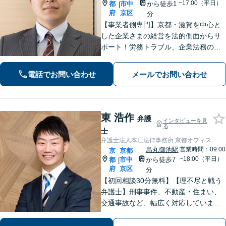
~17:00（平日）
都
市中
から徒歩1
|
府
京区
分
【事業者側専門】京都・滋賀を中心と
した企業さまの経営を法的側面からサ
ポート！労務トラブル、企業法務のご
相談はお任せください。あらゆる労務
問題への対応を中心に、その他中小企
電話でお問い合わせ
メールでお問い合わせ
業法務について豊富な経験がありま
す。【Web相談可】
東 浩作
弁護
インタビューを見
る
士
弁護士法人本江法律事務所 京都オフィス
烏丸御池駅
営業時間：09:00
京
京都
~18:00（平日）
都
市中
から徒歩7
|
府
京区
分
【初回相談30分無料】【理不尽と戦う
弁護士】刑事事件、不動産・住まい、
交通事故など、幅広く対応していま
す。困難な事件でも粘り強く立ち向か
い、最善の結果を目指します。お困り