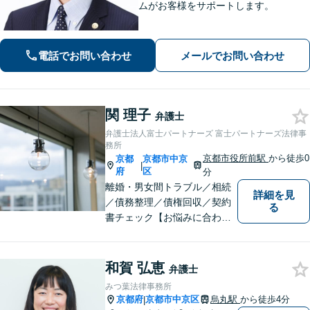
ムがお客様をサポートします。
電話でお問い合わせ
メールでお問い合わせ
関 理子
弁護士
弁護士法人富士パートナーズ 富士パートナーズ法律事
務所
京都市役所前駅
から徒歩0
京都
京都市中京
|
府
区
分
離婚・男女間トラブル／相続
詳細を見
／債務整理／債権回収／契約
る
書チェック【お悩みに合わせ
たオーダーメイドの解決策
を】【京都市役所前】
和賀 弘恵
弁護士
みつ葉法律事務所
京都府
京都市中京区
烏丸駅
から徒歩4分
|