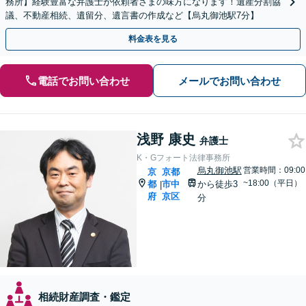
務所】経験豊富な弁護士が依頼者さまの味方になります！遺産分割協
議、不動産相続、遺留分、遺言書の作成など【烏丸御池駅7分】
料金表を見る
電話でお問い合わせ
メールでお問い合わせ
浅野 康史
弁護士
K・Gフォート法律事務所
烏丸御池駅
営業時間：09:00
京
京都
~18:00（平日）
都
市中
から徒歩3
|
府
京区
分
相続財産調査・鑑定