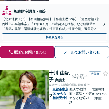
相続財産調査・鑑定
【北新地駅７分】【初回相談無料】【弁護士歴22年】「遺産総額3億
円以上の高額事案」「1億5000万円の遺留分を獲得」など経験豊富
「書籍の執筆、講演経験も多数」遺言書作成／遺産分割／遺留分／相
続放棄など【休日・夜間面談可】【完全個室対応】
料金表を見る
電話でお問い合わせ
メールでお問い合わせ
十川 由紀
大阪府
インタビュ
ーを見る
子
弁護士
弁護士法人阪南合同法律事務所
京都市中京
面談方法(対
営業時間：0
区
からも
面・電話・ビデ
9:00~17:00
相談受付中
オなど)は応相
（平日）
談