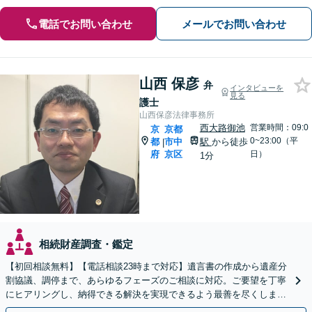
電話でお問い合わせ
メールでお問い合わせ
山西 保彦
弁
インタビューを
見る
護士
山西保彦法律事務所
西大路御池
営業時間：09:0
京
京都
0~23:00（平
都
市中
駅
から徒歩
|
府
京区
日）
1分
相続財産調査・鑑定
【初回相談無料】【電話相談23時まで対応】遺言書の作成から遺産分
割協議、調停まで、あらゆるフェーズのご相談に対応。ご要望を丁寧
にヒアリングし、納得できる解決を実現できるよう最善を尽くします
【夜間・休日対応可】【西大路御池駅徒歩1分】