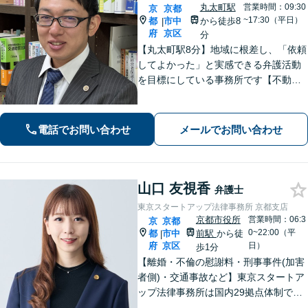
丸太町駅
営業時間：09:30
京
京都
~17:30（平日）
都
市中
から徒歩8
|
府
京区
分
【丸太町駅8分】地域に根差し、「依頼
してよかった」と実感できる弁護活動
を目標にしている事務所です【不動
産・住まい】宅地建物取引士の試験に
合格、不動産分野の取扱実績あり【相
続・遺言】相談者さまに寄り添い、円
電話でお問い合わせ
メールでお問い合わせ
滑な相続を目指します
山口 友視香
弁護士
東京スタートアップ法律事務所 京都支店
京都市役所
営業時間：06:3
京
京都
0~22:00（平
都
市中
前駅
から徒
|
府
京区
日）
歩1分
【離婚・不倫の慰謝料・刑事事件(加害
者側)・交通事故など】東京スタートア
ップ法律事務所は国内29拠点体制で全
国対応！【ご自宅からの電話相談にも