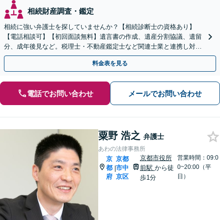
相続財産調査・鑑定
相続に強い弁護士を探していませんか？【相続診断士の資格あり】
【電話相談可】【初回面談無料】遺言書の作成、遺産分割協議、遺留
分、成年後見など。税理士・不動産鑑定士など関連士業と連携し対応
可能です
料金表を見る
電話でお問い合わせ
メールでお問い合わせ
粟野 浩之
弁護士
あわの法律事務所
京都市役所
営業時間：09:0
京
京都
0~20:00（平
都
市中
前駅
から徒
|
府
京区
日）
歩1分