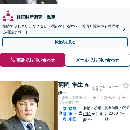
相続財産調査・鑑定
相続で話し合いができない・揉めている方へ｜感情と関係性も整理す
る相続サポート
料金表を見る
電話でお問い合わせ
メールでお問い合わせ
菊岡 隼生
弁
インタビューを
見る
護士
弁護士法人富士パートナーズ 富士パートナー
ズ法律事務所
京都市役所
営業時間：09:0
京
京都
0~20:00（平
都
市中
前駅
から徒
|
府
京区
日）
歩0分