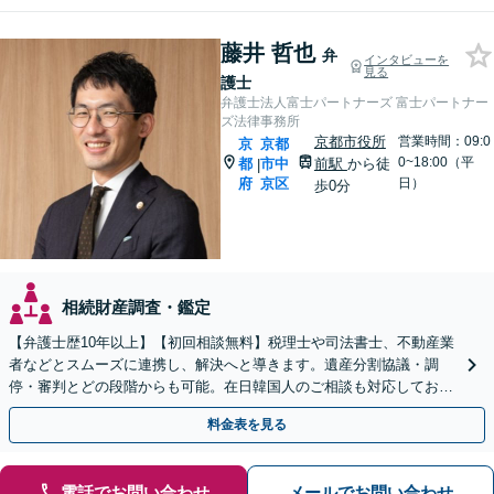
藤井 哲也
弁
インタビューを
見る
護士
弁護士法人富士パートナーズ 富士パートナー
ズ法律事務所
京都市役所
営業時間：09:0
京
京都
0~18:00（平
都
市中
前駅
から徒
|
府
京区
日）
歩0分
相続財産調査・鑑定
【弁護士歴10年以上】【初回相談無料】税理士や司法書士、不動産業
者などとスムーズに連携し、解決へと導きます。遺産分割協議・調
停・審判とどの段階からも可能。在日韓国人のご相談も対応しており
ます【休日・夜間相談可】【京都市役所前駅5分】
料金表を見る
電話でお問い合わせ
メールでお問い合わせ