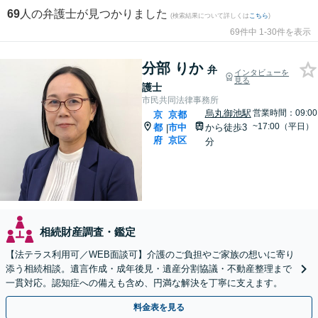
69
人の弁護士が見つかりました
(検索結果について詳しくは
こちら
)
69件中 1-30件を表示
分部 りか
弁
インタビューを
見る
護士
市民共同法律事務所
烏丸御池駅
営業時間：09:00
京
京都
~17:00（平日）
都
市中
から徒歩3
|
府
京区
分
相続財産調査・鑑定
【法テラス利用可／WEB面談可】介護のご負担やご家族の想いに寄り
添う相続相談。遺言作成・成年後見・遺産分割協議・不動産整理まで
一貫対応。認知症への備えも含め、円満な解決を丁寧に支えます。
料金表を見る