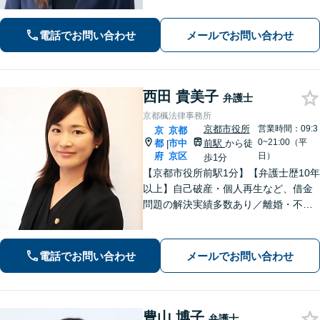
対応(法律相談は完全予約制)】各分野で
専門性の高い弁護士が寄り添い解決を
電話でお問い合わせ
メールでお問い合わせ
サポートします。
西田 貴美子
弁護士
京都楓法律事務所
京都市役所
営業時間：09:3
京
京都
0~21:00（平
都
市中
前駅
から徒
|
府
京区
日）
歩1分
【京都市役所前駅1分】【弁護士歴10年
以上】自己破産・個人再生など、借金
問題の解決実績多数あり／離婚・不貞
慰謝料など、女性の気持ちに寄り添っ
た解決を心がけています【法律相談の
みでもお気軽にご利用ください】
電話でお問い合わせ
メールでお問い合わせ
豊山 博子
弁護士