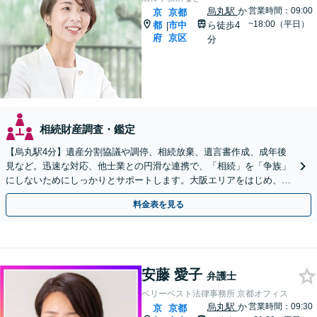
烏丸駅
か
営業時間：09:00
京
京都
~18:00（平日）
都
市中
ら徒歩4
|
府
京区
分
相続財産調査・鑑定
【烏丸駅4分】遺産分割協議や調停、相続放棄、遺言書作成、成年後
見など。迅速な対応、他士業との円滑な連携で、「相続」を「争族」
にしないためにしっかりとサポートします。大阪エリアをはじめ、出
張相談も対応します【Web面談可】【初回相談無料】
料金表を見る
安藤 愛子
弁護士
ベリーベスト法律事務所 京都オフィス
烏丸駅
か
営業時間：09:30
京
京都