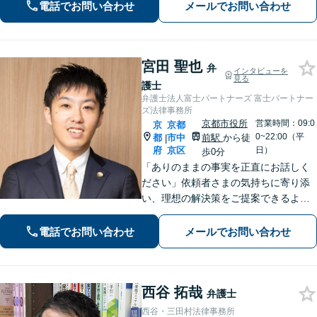
電話でお問い合わせ
メールでお問い合わせ
の場合は、お気軽に弁護士にご相談く
ださい。【電話・メール・WEB相談
可】
宮田 聖也
弁
インタビューを
見る
護士
弁護士法人富士パートナーズ 富士パートナー
ズ法律事務所
京都市役所
営業時間：09:0
京
京都
0~22:00（平
都
市中
前駅
から徒
|
府
京区
日）
歩0分
「ありのままの事実を正直にお話しく
ださい」依頼者さまの気持ちに寄り添
い、理想の解決策をご提案できるよう
尽力します【交通事故事件の実績豊
富】【賠償金が2倍に増額した事例あ
電話でお問い合わせ
メールでお問い合わせ
り】依頼者さまに代わってさまざまな
角度から示談の提案／利益最大化を目
指す
西谷 拓哉
弁護士
西谷・三田村法律事務所