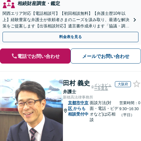
相続財産調査・鑑定
関西エリア対応【電話相談可】【初回相談無料】【弁護士歴10年以
上】経験豊富な弁護士が依頼者さまのニーズを汲み取り、最適な解決
策をご提案します【出張相談対応】遺言書作成承ります「協議・調
停・審判どの段階でも相談OK」【分割・後払い利用可】
料金表を見る
電話でお問い合わせ
メールでお問い合わせ
田村 義史
大阪府
インタビュ
ーを見る
弁護士
新穂高法律事務所
京都市中京
面談方法(対
営業時間：0
区
からも
面・電話・ビデ
9:30~16:30
相談受付中
オなど)は応相
（平日）
談