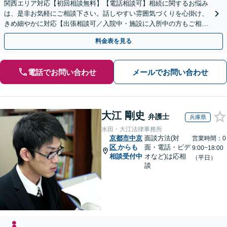
関西エリア対応【初回相談無料】【電話相談可】相続に関するお悩み
は、是非お気軽にご相談下さい。話しやすい雰囲気づくりを心掛け、
きめ細やかに対応【出張相談可／入院中・施設に入所中の方もご相談
ください】【車いす利用可】
料金表を見る
電話でお問い合わせ
メールでお問い合わせ
大江 剛史
弁護士
兵庫県
水田・大江法律事務所
京都市中京
面談方法(対
営業時間：0
区
からも
面・電話・ビデ
9:00~18:00
相談受付中
オなど)は応相
（平日）
談