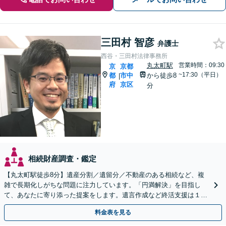
三田村 智彦
弁護士
西谷・三田村法律事務所
丸太町駅
営業時間：09:30
京
京都
~17:30（平日）
都
市中
から徒歩8
|
府
京区
分
相続財産調査・鑑定
【丸太町駅徒歩8分】遺産分割／遺留分／不動産のある相続など、複
雑で長期化しがちな問題に注力しています。「円満解決」を目指し
て、あなたに寄り添った提案をします。遺言作成など終活支援は１１
万円（税込）〜。【明瞭会計・スピード対応】【他士業連携】
料金表を見る