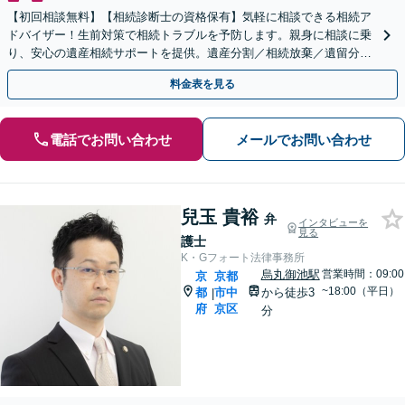
【初回相談無料】【相続診断士の資格保有】気軽に相談できる相続ア
ドバイザー！生前対策で相続トラブルを予防します。親身に相談に乗
り、安心の遺産相続サポートを提供。遺産分割／相続放棄／遺留分も
お任せ！【出張サポート】【完全個室】【丸太町駅6分】
料金表を見る
電話でお問い合わせ
メールでお問い合わせ
兒玉 貴裕
弁
インタビューを
見る
護士
K・Gフォート法律事務所
烏丸御池駅
営業時間：09:00
京
京都
~18:00（平日）
都
市中
から徒歩3
|
府
京区
分