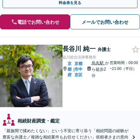
料金表を見る
電話でお問い合わせ
メールでお問い合わせ
長谷川 純一
弁護士
益川総合法律事務所
烏丸駅
か
営業時間：09:00
京
京都
~21:00（平日）
都
市中
ら徒歩2
|
府
京区
分
相続財産調査・鑑定
「親族間で揉めたくない」という不安に寄り添う「相続問題の経験が
豊富な弁護士／複雑な相続案件もお任せください」依頼者さまの意向