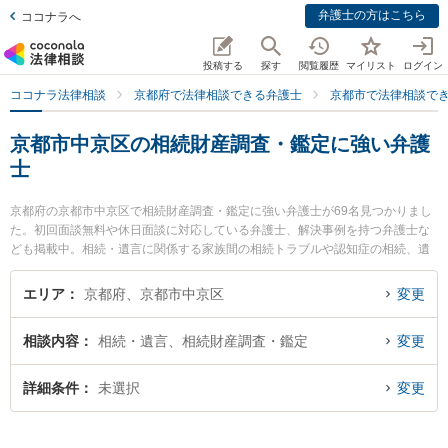
弁護士の方はこちら
ココナラへ
投稿する
探す
閲覧履歴
マイリスト
ログイン
ココナラ法律相談
京都府で法律相談できる弁護士
京都市で法律相談で
京都市中京区の相続財産調査・鑑定に強い弁護
士
京都府の京都市中京区で相続財産調査・鑑定に強い弁護士が69名見つかりまし
た。初回面談無料や休日面談に対応している弁護士、解決事例を持つ弁護士な
ども掲載中。相続・遺言に関係する家族間の相続トラブルや認知症の相続、遺
産分割等の細かな分野での絞り込み検索もでき便利です。特に市民共同法律事
務所の分部 りか弁護士や弁護士法人富士パートナーズ 富士パートナーズ法律事
エリア
京都府、京都市中京区
変更
務所の徳安 勇佑弁護士、弁護士法人本江法律事務所 京都オフィスの両角 駿弁
護士のプロフィール情報や弁護士費用、強みなどが注目されています。『京都
相談内容
相続・遺言、相続財産調査・鑑定
変更
市中京区で土日や夜間に発生した相続財産調査・鑑定のトラブルを今すぐに弁
護士に相談したい』『相続財産調査・鑑定のトラブル解決の実績豊富な近くの
弁護士を検索したい』『初回相談無料で相続財産調査・鑑定を法律相談できる
詳細条件
未選択
変更
京都市中京区内の弁護士に相談予約したい』などでお困りの相談者さんにおす
すめです。