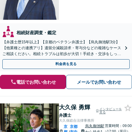
相続財産調査・鑑定
【弁護士歴15年以上】【京都のベテラン弁護士】【烏丸御池駅3分】
【他業種との連携アリ】遺留分減殺請求・寄与分などの複雑なケース
ご相談ください。相続トラブルは初歩が大切！手続き・交渉をしっか
りとサポートします。【初回面談無料】
料金表を見る
電話でお問い合わせ
メールでお問い合わせ
大久保 勇輝
インタビューを
見る
弁護士
大久保総合法律事務所
烏丸御池駅
営業時間：09:00
京
京都
~17:00（平日）
都
市中
から徒歩1