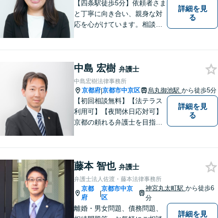
【四条駅徒歩5分】依頼者さま
詳細を見
と丁寧に向き合い、親身な対
る
応を心がけています。相談料
は何度でも無料、365日受付
可能です。離婚問題、相続分
野のご相談もお待ちしており
中島 宏樹
ます。【夜間・土日祝対応
弁護士
可】
中島宏樹法律事務所
京都府
京都市中京区
烏丸御池駅
から徒歩5分
|
【初回相談無料】【法テラス
詳細を見
利用可】【夜間休日応対可】
る
京都の頼れる弁護士を目指し
ています。目線は低く、志は
高くをモットーに豊富な知識
と経験であなたの声を形にし
藤本 智也
ます。
弁護士
弁護士法人佐渡・藤本法律事務所
神宮丸太町駅
から徒歩6
京都
京都市中京
|
府
区
分
離婚・男女問題、債務問題、
詳細を見