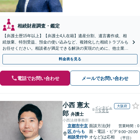
相続財産調査・鑑定
【弁護士歴15年以上】【弁護士4人在籍】遺産分割、遺言書作成、相
続放棄、特別受益、預金の使い込みなど、複雑化した相続トラブルも
お任せください。相談者が満足できる解決の実現のために、他士業と
連携し最善を尽くします【完全個室】
料金表を見る
電話でお問い合わせ
メールでお問い合わせ
小西 憲太
大阪府
インタビュ
ーを見る
郎
弁護士
小西法律事務所
京都市中京
面談方法(対
営業時間：0
区
からも
面・電話・ビデ
9:00~20:00
相談受付中
オなど)は応相
（平日）