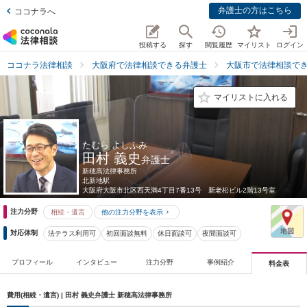
弁護士の方はこちら
ココナラへ
投稿する
探す
閲覧履歴
マイリスト
ログイン
ココナラ法律相談
大阪府で法律相談できる弁護士
大阪市で法律相談で
マイリストに入れる
たむら よしふみ
田村 義史
弁護士
新穂高法律事務所
北新地駅
大阪府
大阪市北区西天満4丁目7番13号 新老松ビル2階13号室
注力分野
相続・遺言
他の注力分野を表示
対応体制
法テラス利用可
初回面談無料
休日面談可
夜間面談可
プロフィール
インタビュー
注力分野
事例紹介
料金表
費用(相続・遺言) | 田村 義史弁護士 新穂高法律事務所