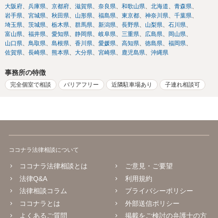
大阪府
兵庫県
京都府
滋賀県
奈良県
和歌山県
北海道
青森県
岩手県
宮城県
秋田県
山形県
福島県
東京都
神奈川県
千葉県
埼玉県
茨城県
栃木県
群馬県
新潟県
長野県
山梨県
石川県
富山県
福井県
愛知県
静岡県
岐阜県
三重県
広島県
岡山県
山口県
鳥取県
島根県
香川県
愛媛県
高知県
徳島県
福岡県
佐賀県
長崎県
熊本県
大分県
宮崎県
鹿児島県
沖縄県
事務所の特徴
完全個室で相談
バリアフリー
近隣駐車場あり
子連れ相談可
ココナラ法律相談について
ココナラ法律相談とは
ご意見・ご要望
法律Q&A
利用規約
法律相談コラム
プライバシーポリシー
ココナラとは
外部送信ポリシー
よくあるご質問
掲載をご検討の弁護士の方