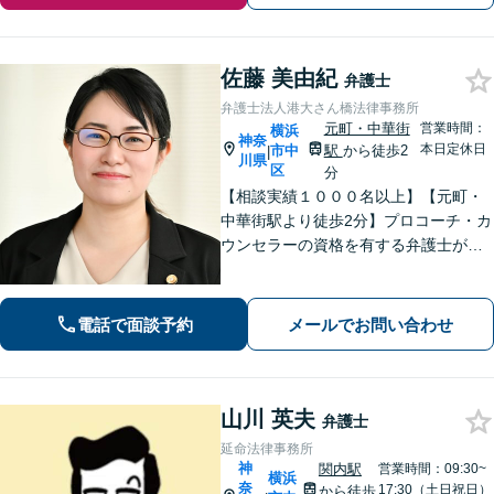
佐藤 美由紀
弁護士
弁護士法人港大さん橋法律事務所
元町・中華街
営業時間：
横浜
神奈
本日定休日
市中
駅
から徒歩2
|
川県
区
分
【相談実績１０００名以上】【元町・
中華街駅より徒歩2分】プロコーチ・カ
ウンセラーの資格を有する弁護士が
「問題解決後の新しい生活」も視野に
入れたサポートに力を入れています！
離婚・相続・刑事事件などのトラブル
電話で面談予約
メールでお問い合わせ
にお悩みの方はお気軽にご相談くださ
い。
山川 英夫
弁護士
延命法律事務所
神
関内駅
営業時間：09:30~
横浜
奈
17:30（土日祝日）
から徒歩