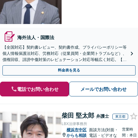
海外法人・国際法
【全国対応】契約書レビュー、契約書作成、プライバシーポリシー等
個人情報保護法対応、労務対応（従業員間・企業間トラブルなど）、
債権回収、誹謗中傷対策のレピュテーション対応等幅広く対応。【安
心・明確な料金体系】【オンライン相談可】
料金表を見る
電話でお問い合わせ
メールでお問い合わせ
柴田 堅太郎
弁護士
東京都
LBX法律事務所
営業時
横浜市中区
面談方法(対面・
からも相談
電話・ビデオな
間：本日