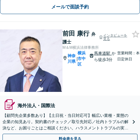
メールで面談予約
前田 康行
弁
インタビューを
見る
護士
M＆M横浜法律事務所
横浜
馬車道駅
か
営業時間：本
神奈
市中
|
日定休日
ら徒歩3分
川県
区
海外法人・国際法
【顧問先企業多数あり】【土日祝・当日対応可】幅広い業種・業態の
企業の知見あり。契約書のチェック／取引先対応／社内トラブルの解
決など、お困りごとはご相談ください。ハラスメントトラブルの実績
も多く、研修等にも対応いたします【弁護士歴30年】
料金表を見る