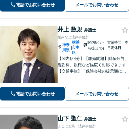
【夜間/休日対応可能】
電話でお問い合わせ
メールでお問い合わせ
井上 数規
弁護士
桜みなと法律事務所
横浜
関内駅
か
営業時間：本
神奈
市中
|
日定休日
ら徒歩4分
川県
区
【関内駅4分】【離婚問題】財産分与、
慰謝料、親権など幅広く対応できます
【交通事故】「保険会社の提示額に納
得できない」「治療が打ち切られてし
まい困惑している」などご相談くださ
い！【分割払いOK】【初回面談60分無
電話でお問い合わせ
メールでお問い合わせ
料】【休日・夜間面談可】
山下 聖仁
弁護士
よこはま第一法律事務所