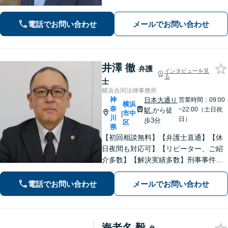
などお任せください！「不動産オーナ
ーの顧問経験豊富」土地・建物の明渡
電話でお問い合わせ
メールでお問い合わせ
しや賃料回収など幅広くサポート【夜
間・休日面談可】【電話相談対応】
井澤 徹
弁護
インタビューを見
る
士
横浜合同法律事務所
神
日本大通り
営業時間：09:00
横浜
奈
~22:00（土日祝
駅
から徒
市中
|
川
日）
歩3分
区
県
【初回相談無料】【弁護士直通】【休
日夜間も対応可】【リピーター、ご紹
介多数】【解決実績多数】刑事事件、
債務整理、離婚、相続など幅広く対
応。迅速な対応と丁寧なサポートに努
電話でお問い合わせ
メールでお問い合わせ
めます。
海老名 毅