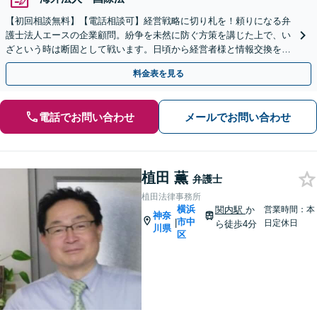
【初回相談無料】【電話相談可】経営戦略に切り札を！頼りになる弁
護士法人エースの企業顧問。紛争を未然に防ぐ方策を講じた上で、い
ざという時は断固として戦います。日頃から経営者様と情報交換を密
に行い、信頼関係を構築します。安心してお任せください。
料金表を見る
電話でお問い合わせ
メールでお問い合わせ
植田 薫
弁護士
植田法律事務所
横浜
関内駅
か
営業時間：本
神奈
市中
|
日定休日
ら徒歩4分
川県
区