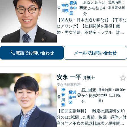
みなとみらい
営業時間：
横浜
神奈
本日定休日
市中
駅
から徒歩4
|
川県
区
分
【関内駅・日本大通り駅5分】【丁寧な
ヒアリング】【信頼関係を重視】離
婚・男女問題、不動産トラブル、詐
欺・消費者問題など、幅広く対応して
います。ご依頼者が抱えている不安や
悩みにしっかり寄り添い、最善の解決
電話でお問い合わせ
メールでお問い合わせ
策を一緒に考えていきます。ぜひご相
談ください。
安永 一平
弁護士
安永法律事務所
神
石川町駅
営業時間：09:00~
横浜
奈
22:00（土日祝
から徒歩2
市中
|
川
日）
分
区
県
【初回面談無料】「離婚の慰謝料を10
分の1に減額した実績」協議・調停／財
産分与／不貞の慰謝料請求／親権問題