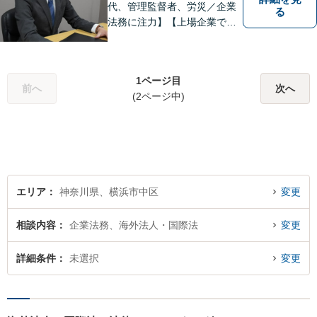
代、管理監督者、労災／企業
る
法務に注力】【上場企業で社
内弁護士を経験】経済産業省
へ出向していた弁護士を含む3
名の協力体制で多角的にサポ
1ページ目
ート！メーカー・建築・教育
前へ
次へ
(2ページ中)
など幅広い業種への対応実績
あり！
エリア
神奈川県、横浜市中区
変更
相談内容
企業法務、海外法人・国際法
変更
詳細条件
未選択
変更