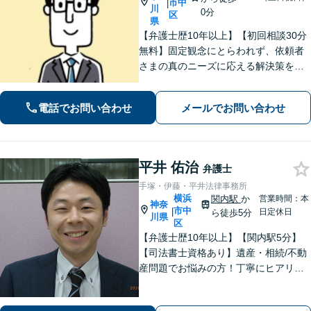
市中
|
川
0分
区
県
【弁護士歴10年以上】【初回相談30分
無料】固定観念にとらわれず、依頼者
さまの真のニーズに応える解決策を導
きます！不動産会社の顧問経験や、他
士業との連携で不動産トラブルや相続
電話でお問い合わせ
メールでお問い合わせ
問題にワンストップの対応も可能【WE
B面談対応】【関内駅3分】
平井 佑治
弁護士
手塚・伊藤・平井法律事務所
横浜
関内駅
か
営業時間：本
神奈
市中
|
日定休日
ら徒歩5分
川県
区
【弁護士歴10年以上】【関内駅5分】
【司法書士資格あり】遺産・相続/不動
産問題でお悩みの方！丁寧にヒアリン
グ！最適なプランをご提案致します！
【関内駅徒歩5分】【初回面談無料】