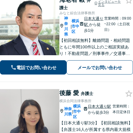
弁
インタビューを
見る
護士
みなと綜合法律事務所
神
日本大通り
営業時間：09:00
横浜
奈
~22:00（土日祝
駅
から徒
市中
|
川
日）
歩1分
区
県
【初回相談無料】離婚問題・相続問題
ともに年間100件以上のご相談実績あ
り！不動産問題／刑事事件／交通事故
／借金問題／労働問題／債権回収にも
注力。これまで培ったノウハウを最大
電話でお問い合わせ
メールでお問い合わせ
限に活かし、最善の解決へ尽力します
【完全個室】【日本大通り駅2分】
後藤 愛
弁護士
横浜合同法律事務所
横浜
日本大通り駅
営業時間：
神奈
市中
|
本日定休日
から徒歩3分
川県
区
【日本大通り駅3分】【初回相談無料】
【弁護士16人が所属する県内最大規模