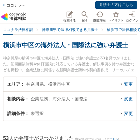
弁護士の方はこちら
ココナラへ
投稿する
探す
閲覧履歴
マイリスト
ログイン
ココナラ法律相談
神奈川県で法律相談できる弁護士
横浜市で法律相談
横浜市中区の海外法人・国際法に強い弁護士
神奈川県の横浜市中区で海外法人・国際法に強い弁護士が53名見つかりまし
た。初回面談無料や休日面談に対応している弁護士、解決事例を持つ弁護士な
ども掲載中。企業法務に関係する顧問弁護士契約や契約書作成・リーガルチェ
ック、雇用契約書・就業規則作成等の細かな分野での絞り込み検索もでき便利
です。特にかんない総合法律事務所の鈴木 悠介弁護士やM＆M横浜法律事務所
エリア
神奈川県、横浜市中区
変更
の前田 康行弁護士、横浜ユナイテッド法律事務所の木下 正信弁護士のプロフィ
ール情報や弁護士費用、強みなどが注目されています。『横浜市中区で土日や
相談内容
企業法務、海外法人・国際法
変更
夜間に発生した海外法人・国際法のトラブルを今すぐに弁護士に相談したい』
『海外法人・国際法のトラブル解決の実績豊富な近くの弁護士を検索したい』
『初回相談無料で海外法人・国際法を法律相談できる横浜市中区内の弁護士に
詳細条件
未選択
変更
相談予約したい』などでお困りの相談者さんにおすすめです。
53
人の弁護士が見つかりました
(検索結果について詳しくは
こちら
)