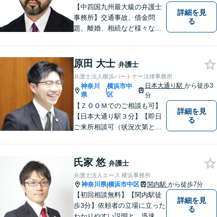
【中四国九州最大級の弁護士
詳細を見
事務所】交通事故、借金問
る
題、離婚、相続など様々な問
題について、「何度でも無
料」の相談を行っています！
まずはお気軽にご相談くださ
原田 大士
弁護士
い！
弁護士法人横浜パートナー法律事務所
日本大通り駅
から徒歩3
神奈川
横浜市中
|
県
区
分
【ＺＯＯＭでのご相談も可】
詳細を見
【日本大通り駅３分】【即日
る
ご来所相談可（状況次第とな
ります）】【痴漢・盗撮事件
注力】【不起訴実績多数】 法
律という「馴染みのないリス
氏家 悠
弁護士
ク」にお困りの皆様に、クリ
弁護士法人エース 横浜事務所
アなご解説ご案内を。
神奈川県
横浜市中区
関内駅
から徒歩7分
|
【初回相談無料】【関内駅徒
詳細を見
歩3分】依頼者の立場に立った
る
わかりやすい説明と、迅速・