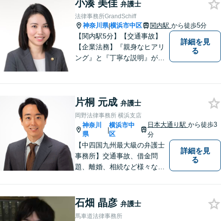
小湊 美佳
弁護士
法律事務所GrandSchiff
神奈川県
横浜市中区
関内駅
から徒歩5分
|
【関内駅5分】【交通事故】
詳細を見
【企業法務】『親身なヒアリ
る
ング』と『丁寧な説明』がモ
ットーです。アフターケアと
予防策を含めた「トータルサ
ポート」をお届けします！依
片桐 元成
頼者様が安心して将来を過ご
弁護士
せるようになるための支援を
岡野法律事務所 横浜支店
いたします。
日本大通り駅
から徒歩3
神奈川
横浜市中
|
県
区
分
【中四国九州最大級の弁護士
詳細を見
事務所】交通事故、借金問
る
題、離婚、相続など様々な問
題について、「何度でも無
料」の相談を行っています！
まずはお気軽にご相談くださ
石畑 晶彦
弁護士
い！
馬車道法律事務所