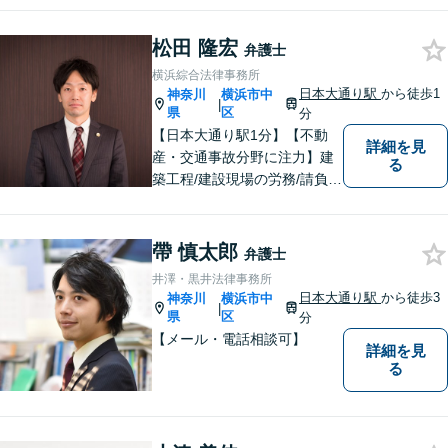
言書など、ご来所が難しい方
もご相談ください【大学院講
松田 隆宏
弁護士
師の経験あり】難しい用語も
横浜綜合法律事務所
丁寧にわかりやすく説明しま
日本大通り駅
から徒歩1
神奈川
横浜市中
|
す【初回相談無料】【オンラ
県
区
分
イン可】
【日本大通り駅1分】【不動
詳細を見
産・交通事故分野に注力】建
る
築工程/建設現場の労務/請負契
約などの建設会社における経
験を活かし、より実地的なア
ドバイスを提供します！ま
帶 慎太郎
弁護士
た、500件以上の交通事故案
井澤・黒井法律事務所
件対応の実績から、皆様の利
日本大通り駅
から徒歩3
神奈川
横浜市中
|
益の最大化に努めます。【初
県
区
分
回相談無料】
【メール・電話相談可】
詳細を見
る