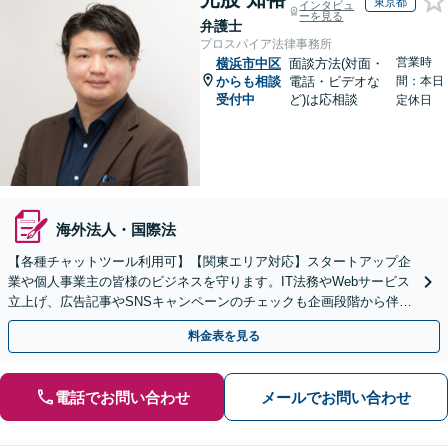
東京都
インタビュ
ーを見る
弁護士
プロスパイア法律事務所
営業時
横浜市中区
面談方法(対面・
からも相談
電話・ビデオな
間：本日
受付中
ど)は応相談
定休日
海外法人・国際法
【各種チャットツール利用可】【関東エリア対応】スタートアップ企
業や個人事業主の皆様のビジネスを守ります。IT法務やWebサービス
立上げ、広告記事やSNSキャンペーンのチェックも企画段階から伴走
します。配信者特有の悩みにも対応します。
料金表を見る
電話でお問い合わせ
メールでお問い合わせ