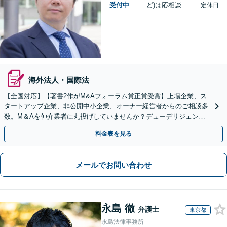
受付中
ど)は応相談
定休日
海外法人・国際法
【全国対応】【著書2作がM&Aフォーラム賞正賞受賞】上場企業、ス
タートアップ企業、非公開中小企業、オーナー経営者からのご相談多
数。M＆Aを仲介業者に丸投げしていませんか？デューデリジェンス
や契約書作成・交渉はお任せください【初回無料】
料金表を見る
メールでお問い合わせ
永島 徹
弁護士
東京都
永島法律事務所