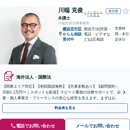
川端 克俊
東京都
インタビュ
ーを見る
弁護士
川端吉原法律事務所
営業時
横浜市中区
面談方法(対面・
からも相談
電話・ビデオな
間：本日
受付中
ど)は応相談
定休日
海外法人・国際法
【関東エリア対応】【初回面談無料】【共著多数あり】【顧問契約：
月額1.1万円〜｜スポットも歓迎】スピード重視の法務サポートで、企
業・個人事業主・フリーランスの安心な経営を支えます。まずはお気
軽にご相談ください【秘密厳守】【休日・夜間相談可】
料金表を見る
電話でお問い合わせ
メールでお問い合わせ