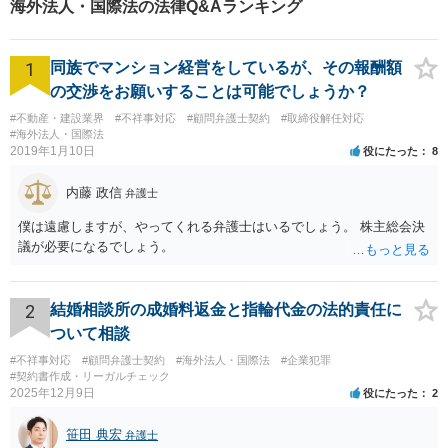
海外法人・国際法の法律Q&Aランキング
1
同族でマンション経営をしているが、その報酬額
の交渉をお願いすることは可能でしょうか？
#不動産・建設業界
#不祥事対応
#顧問弁護士契約
#取締役解任対応
#海外法人・国際法
2019年1月10日
役にたった
8
内藤 政信
弁護士
僕は遠慮しますが、やってくれる弁護士はいるでしょう。 株主総会決
議が必要になるでしょう。
2
結婚相談所の成婚料返金と指輪代金の法的責任に
ついて相談
#不祥事対応
#顧問弁護士契約
#海外法人・国際法
#企業犯罪
#契約書作成・リーガルチェック
2025年12月9日
役にたった
2
笹田 典宏
弁護士