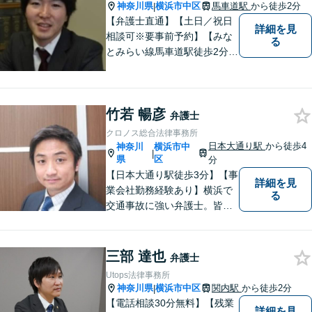
神奈川県
横浜市中区
馬車道駅
から徒歩2分
|
【弁護士直通】【土日／祝日
詳細を見
相談可※要事前予約】【みな
る
とみらい線馬車道駅徒歩2分】
<先生に相談して安心した！先
生にお願いしてよかった！と
思われるよう丁寧で迅速な事
竹若 暢彦
件解決に取り組んでおります>
弁護士
クロノス総合法律事務所
日本大通り駅
から徒歩4
神奈川
横浜市中
|
県
区
分
【日本大通り駅徒歩3分】【事
詳細を見
業会社勤務経験あり】横浜で
る
交通事故に強い弁護士。皆様
の貴重な時間が、より良い時
間になるよう、弁護士として
最大限サポートいたします。
三部 達也
弁護士
初回無料相談にて、お気軽に
Utops法律事務所
ご相談くださいませ。
神奈川県
横浜市中区
関内駅
から徒歩2分
|
【電話相談30分無料】【残業
詳細を見