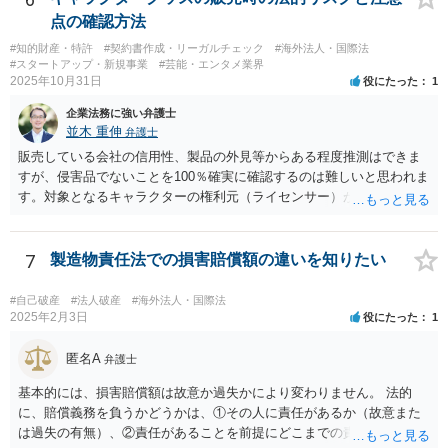
いとのことであれば、出資契約の前提が果たされていないことになり
点の確認方法
ますので、債務不履行を理由に契約を解除し、100万円の返金を要求す
#知的財産・特許
#契約書作成・リーガルチェック
#海外法人・国際法
ることも考えられるかと思慮いたします。 この他、持ち株比率などに
#スタートアップ・新規事業
#芸能・エンタメ業界
もよりますが、過半数を確保できるのであれば、相手方の解任請求を
2025年10月31日
役にたった
1
実施し、相手方を当該会社から排除する方法も出て着うるかと思慮い
企業法務に強い弁護士
たします。 いずれの手段をとるとしても、当時のやり取りや契約内
並木 重伸
弁護士
容、相手方の主張内容などによっても、とるべき手段が異なってきま
すので、本格的に争うことをお考えであれば、関連資料をお持ちのう
販売している会社の信用性、製品の外見等からある程度推測はできま
え、個別に弁護士にご相談をし、対策を立てていくべきと思慮いたし
すが、侵害品でないことを100％確実に確認するのは難しいと思われま
ます。
す。対象となるキャラクターの権利元（ライセンサー）がわかるので
あれば、直接権利元に確認することが考えられます。 「絵師などに依
頼し絵を作ってもらいそれを元に工場へ作成依頼などした場合」につ
いては、作ってもらった絵がオリジナルのものであれば問題はありま
7
製造物責任法での損害賠償額の違いを知りたい
せんが（ただし絵師などから権利を得ておく必要があります。）、既
存のキャラクターやそれに類似するものであれば、その権利元から許
#自己破産
#法人破産
#海外法人・国際法
諾を受けない限り著作権侵害となる可能性が高いです。
2025年2月3日
役にたった
1
匿名A
弁護士
基本的には、損害賠償額は故意か過失かにより変わりません。 法的
に、賠償義務を負うかどうかは、①その人に責任があるか（故意また
は過失の有無）、②責任があることを前提にどこまでの責任を負うべ