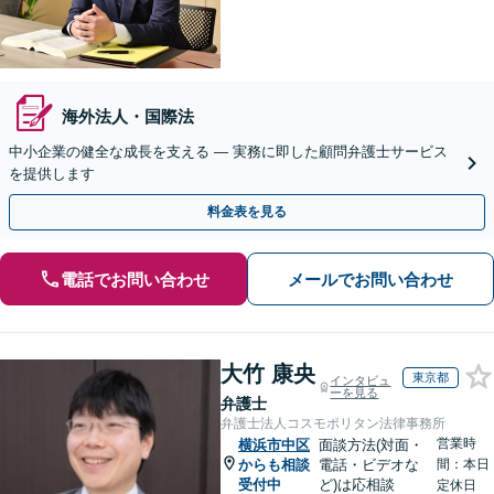
海外法人・国際法
中小企業の健全な成長を支える ― 実務に即した顧問弁護士サービス
を提供します
料金表を見る
電話でお問い合わせ
メールでお問い合わせ
大竹 康央
東京都
インタビュ
ーを見る
弁護士
弁護士法人コスモポリタン法律事務所
営業時
横浜市中区
面談方法(対面・
からも相談
電話・ビデオな
間：本日
受付中
ど)は応相談
定休日