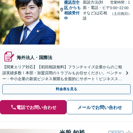
横浜市中
面談方法(対
営業時間：1
区
からも
面・電話・ビデ
0:00~22:00
相談受付
オなど)は応相
（土日祝日）
中
談
海外法人・国際法
【関東エリア対応】【初回相談無料】フランチャイズ企業からのご相
談実績多数！本部・加盟店間のトラブルもお任せください。ベンチャ
ー・中小企業の新規ビジネス展開も全面的にサポート！ビジネススキ
ームの構築支援も！【夜間・休日相談可能】【完全個室】
料金表を見る
電話でお問い合わせ
メールでお問い合わせ
光股 知裕