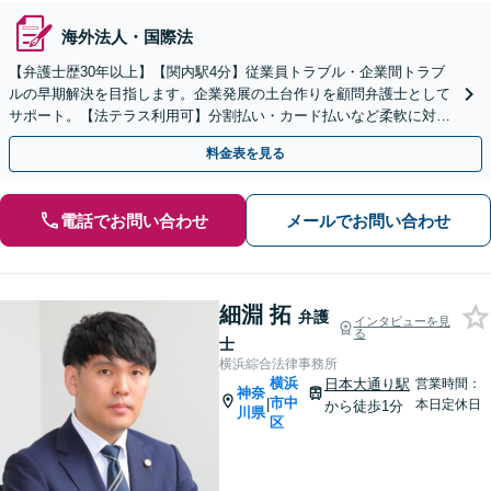
海外法人・国際法
【弁護士歴30年以上】【関内駅4分】従業員トラブル・企業間トラブ
ルの早期解決を目指します。企業発展の土台作りを顧問弁護士として
サポート。【法テラス利用可】分割払い・カード払いなど柔軟に対応
【休日・夜間面談可】【電話／メール／ビデオ面談可】
料金表を見る
電話でお問い合わせ
メールでお問い合わせ
細淵 拓
弁護
インタビューを見
る
士
横浜綜合法律事務所
横浜
日本大通り駅
営業時間：
神奈
市中
|
本日定休日
から徒歩1分
川県
区