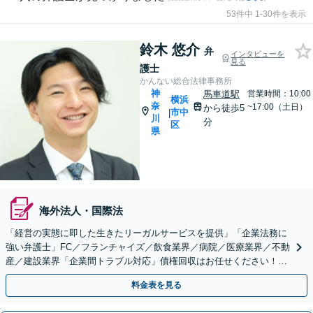
53件中 1-30件を表示
鈴木 悠介
弁
インタビューを
見る
護士
かんない総合法律事務所
神
馬車道駅
営業時間：10:00
横浜
奈
~17:00（土日）
から徒歩5
市中
|
川
分
区
県
海外法人・国際法
「経営の実態に即した生きたリーガルサービスを提供」「企業法務に
強い弁護士」FC／フランチャイズ／飲食業界／病院／医療業界／不動
産／建設業界「企業間トラブル対応」債権回収はお任せください！問
題社員にも対応や就業規則の整備など【初回相談無料】
料金表を見る