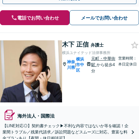
電話でお問い合わせ
メールでお問い合わせ
木下 正信
弁護士
横浜ユナイテッド法律事務所
元町・中華街
営業時間：
横浜
神奈
本日定休日
市中
駅
から徒歩4
|
川県
区
分
海外法人・国際法
【LINE対応◎】契約書チェック▶︎不利な内容ではないか等を確認！企
業間トラブル／残業代請求／訴訟問題などスムーズに対応。豊富な料
金プランあり【夜間・休日相談可】