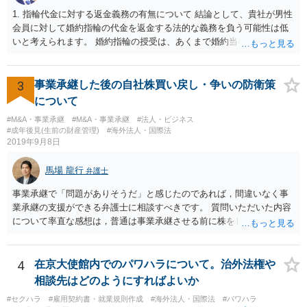
1. 指輪代金に対する返金義務の有無について 結論として、貴社が男性
会員に対して婚約指輪の代金を返金する法的な義務を負う可能性は低
いと考えられます。 婚約指輪の授受は、あくまで婚約当事者である男
性会員と女性会員との間の個人的な贈与契約です。結婚相談所である
貴社は、その贈与契約の当事者ではありません。したがって、仮に女
性が返金義務を負う場合であっても、貴社が返金義務を負う法的根拠
3
事業承継した後の自社株買い戻し・争いの防衛策
は見当たりません。 また、国際結婚の仲介契約に関する裁判例では、
について
会員の個人的な理由による破談で追加的に発生した費用は会員自身が
#M&A・事業承継
#M&A・事業承継
#法人・ビジネス
負担すべきであり、仲介業者に責任がない限り、成婚料の支払いを拒
#成年後見(生前の財産管理)
#海外法人・国際法
絶することはできないと判断されています。この裁判例は、仲介業者
2019年9月8日
の責任範囲が、会員間の個人的な問題とは切り離して考えられること
を示唆しており、本件でも同様に、指輪の返還が貴社の責任範囲外の
馬場 龍行
弁護士
問題であると主張する上で参考になります。 2. 今後の対応について
相手方代理人に対し、内容証明郵便などで書面にて貴社の見解を明確
事業承継で「問題がありそうだ」と感じたのであれば，間違いなく事
に伝えることが重要です。その書面には、以下の内容を盛り込むこと
業承継の支援ができる弁護士に相談すべきです。 質問いただいた内容
が考えられます。 成婚料について: 円満な解決を優先する観点から、
について率直な感想は，普通は事業承継させる前に株をしっかり集め
経営判断として返金に応じる意向であることを伝える（ただし、法的
てから承継者に譲渡するけどな？です。承継してから株を集めなさい
には上記の裁判例のように、貴社に返金義務は無いと判断される可能
というのは無責任というほかないでしょう。 事業承継については，相
性が高いと思われます。）。 指輪代金について: 前述の通り、男性会
続税や贈与税を猶予する特別法な，遺留分について株式価格を遺留分
4
在京大使館内でのパワハラについて。治外法権や
員と女性会員との間の個人間の贈与であり、貴社に法的な返金義務は
算定基礎額から控除したり価額を相続時でなく承継時に固定したりす
相談先はどのようにすればよいか
ないことを、法的根拠と共に冷静に主張する。 「刑事訴訟」との主張
ることのできる特別法が定められています。 買い取る以外の方法につ
#セクハラ
#雇用契約書・就業規則作成
#海外法人・国際法
#パワハラ
に対して: 本件は、契約の履行や返金を巡る民事上の紛争であり、貴社
いても，株式保有割合や状況によるので，具体的に弁護士に相談され