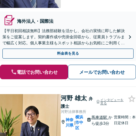
海外法人・国際法
【平日初回相談無料】法務部経験を活かし、会社の実情に即した解決
策をご提案します。契約書作成や売掛金回収から、従業員トラブルま
で幅広く対応。個人事業主様もスポット相談からお気軽にご利用くだ
さい。【Web面談可】
料金表を見る
電話でお問い合わせ
メールでお問い合わせ
河野 雄太
弁
インタビューを
見る
護士
河野法律事務所
横浜
馬車道駅
か
営業時間：本
神奈
市中
|
日定休日
ら徒歩3分
川県
区