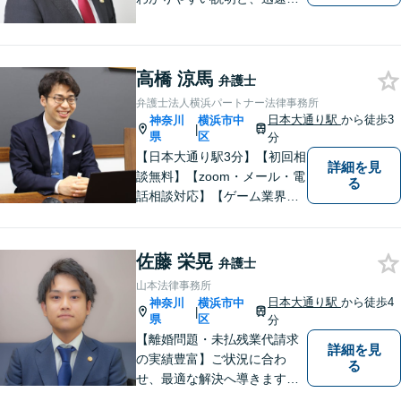
こまめな報告を心がけます。
高橋 涼馬
弁護士
弁護士法人横浜パートナー法律事務所
日本大通り駅
から徒歩3
神奈川
横浜市中
|
県
区
分
【日本大通り駅3分】【初回相
詳細を見
談無料】【zoom・メール・電
る
話相談対応】【ゲーム業界・
ストリーマー業界注力】事業
活動を止めない迅速なレスポ
ンスと丁寧なリーガルサービ
佐藤 栄晃
弁護士
スの提供を心がけておりま
山本法律事務所
す。お困りの場合は、ぜひご
日本大通り駅
から徒歩4
神奈川
横浜市中
|
相談ください。
県
区
分
【離婚問題・未払残業代請求
詳細を見
の実績豊富】ご状況に合わ
る
せ、最適な解決へ導きます！
【出張面談可】遺産分割・遺