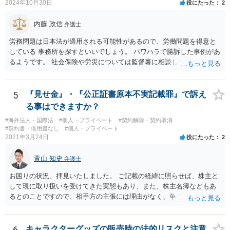
2024年10月30日
役にたった
2
に当初から金銭を騙し取る意図（詐欺罪の構成要件である欺罔行為）
ることをお勧めします。
があったとは考えにくく、刑事事件として立件される可能性は極めて
内藤 政信
弁護士
低いと思われます。 3. 警察からの連絡について 警察は「民事不介
入」を原則としており、契約トラブルなどの個人間の紛争に介入する
労務問題は日本法が適用される可能性があるので、労働問題を得意と
ことはありません。しかし、事件性があるかどうかを判断するため
している 事務所を探すといいでしょう。 パワハラで勝訴した事例があ
に、関係者から事情を聴くことがあります。その場合には誠実な事実
るようです。 社会保険や労災については監督薯に相談してみるといい
説明を行ってください。
でしょう。
5
『見せ金』・『公正証書原本不実記載罪』で訴え
る事はできますか？
#海外法人・国際法
#個人・プライベート
#契約解除・契約取消
#契約書・借用書なし
#個人・プライベート
2021年3月24日
役にたった
2
青山 知史
弁護士
お困りの状況、拝見いたしました。 ご記載の経緯に照らせば、株主と
して現に取り扱いを受けてきた実態もあり、また、株主名簿などもあ
るとのことですので、相手方の主張には理由がなく、争う余地はある
かと思われます。 相手方が任意に主張の撤回をしないのであれば、株
主手の地位確認請求を訴訟などで実施し、正式に権利関係を明らかに
することも考えられます。 また、仮に株式の割り当てがなされていな
6
キャラクターグッズの販売時の法的リスクと注意