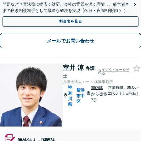
問題など企業法務に幅広く対応。会社の背景を深く理解し、経営者さ
まの良き相談相手として最適な解決を実現【休日・夜間相談対応（要
予約）】【日本大通り駅3分】
料金表を見る
メールでお問い合わせ
室井 涼
弁護
インタビューを見
る
士
弁護士法人エース 横浜事務所
神
関内駅
営業時間：08:00~
横浜
奈
22:00（土日祝日）
から徒歩
市中
|
川
7分
区
県
海外法人・国際法