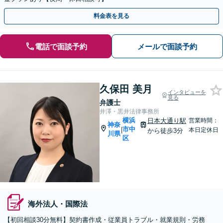
料金表を見る
電話で面談予約
メールで面談予約
久保田 美月
インタビューを
見る
弁護士
井澤・黒井法律事務所
横浜
日本大通り駅
営業時間：
神奈
市中
|
本日定休日
から徒歩3分
川県
区
海外法人・国際法
【初回相談30分無料】契約書作成・従業員トラブル・就業規則・労務