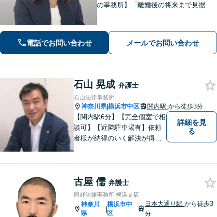
の事務所】「離婚後の将来まで見据え
た解決策をご提案するので、一緒に最
適な解決策を見つけましょう」「幅広
い相続問題に対応する豊富な実績」
電話でお問い合わせ
メールでお問い合わせ
「相続登記義務化に対応」【WEB面談
対応】
石山 晃成
弁護士
石山法律事務所
神奈川県
横浜市中区
関内駅
から徒歩3分
|
【関内駅6分】【完全個室で相
詳細を見
談可】【近隣駐車場有】依頼
る
者様が納得のいく解決が得ら
れるよう、メリット・デメリ
ットを説明します。弁護士と
しての業務経験のみならず、
古屋 儒
自身の離婚経験、社会経験、
弁護士
趣味など個人の経験もフル活
岡野法律事務所 横浜支店
用して、業務に取り組んでい
日本大通り駅
から徒歩3
神奈川
横浜市中
|
ます。
県
区
分