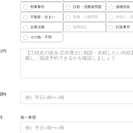
刑事事件
詐欺・消費者問題
債権回収
不動産・住まい
医療・介護問題
外国人・
企業法務
税務訴訟
行政事件
その他・不明
せ内
望時
時
第一希望