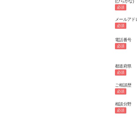
(ひらがな)
必須
メールアド
必須
電話番号
必須
都道府県
必須
ご相談歴
必須
相談分野
必須