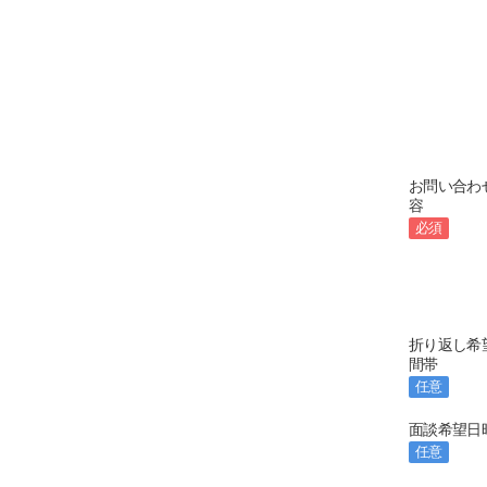
お問い合わ
容
必須
折り返し希
間帯
任意
面談希望日
任意