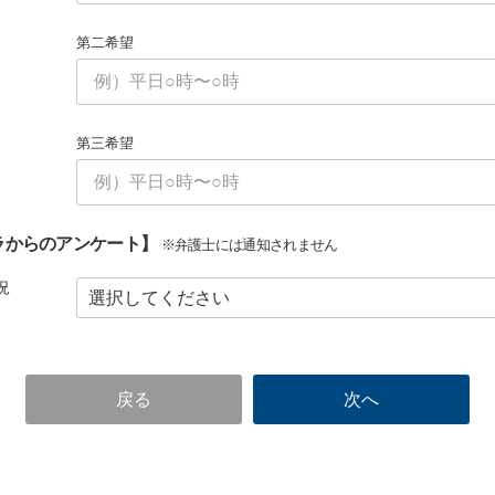
第二希望
第三希望
ラからのアンケート】
※弁護士には通知されません
況