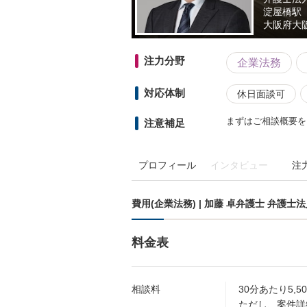
淀屋橋駅
大阪府
大
注力分野
企業法務
対応体制
休日面談可
まずはご相談概要を
注意補足
プロフィール
インタビュー
注
費用(企業法務) | 加藤 卓弁護士 弁護
料金表
相談料
30分あたり5,
ただし、案件詳