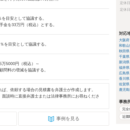
定休
定休
％を目安として協議する。
手金を33万円（税込）とする。
対応
大阪府
6％を目安として協議する。
和歌山
秋田県
千葉県
新潟県
万5000円（税込）～
福井県
顧問料の増減を協議する。
広島県
香川県
佐賀県
れば、依頼する場合の見積書を弁護士が作成します。
鹿児島
、面談時に直接弁護士または法律事務所にお尋ねくださ
事務
完全
近隣
事例を見る