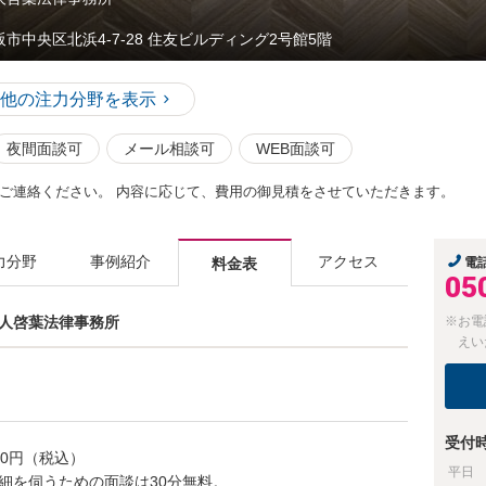
阪市中央区北浜4-7-28 住友ビルディング2号館5階
他の注力分野を表示
夜間面談可
メール相談可
WEB面談可
ご連絡ください。 内容に応じて、費用の御見積をさせていただきます。
力分野
事例紹介
アクセス
料金表
電
05
士法人啓葉法律事務所
※お電
えい
受付
500円（税込）
平日
細を伺うための面談は30分無料。