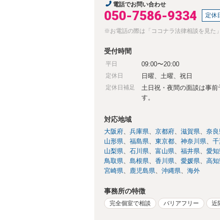
電話でお問い合わせ
050-7586-9334
定休
※お電話の際は「ココナラ法律相談を見た
受付時間
平日
09:00〜20:00
定休日
日曜、土曜、祝日
定休日補足
土日祝・夜間の面談は事前
す。
対応地域
大阪府
兵庫県
京都府
滋賀県
奈良
山形県
福島県
東京都
神奈川県
千
山梨県
石川県
富山県
福井県
愛知
鳥取県
島根県
香川県
愛媛県
高知
宮崎県
鹿児島県
沖縄県
海外
事務所の特徴
完全個室で相談
バリアフリー
近