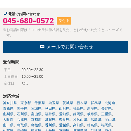
電話でお問い合わせ
045-680-0572
受付中
※お電話の際は「ココナラ法律相談を見た」とお伝えいただくとスムーズで
す。
メールでお問い合わせ
受付時間
平日
09:30〜22:30
土日祝日
10:00〜21:00
定休日
なし
対応地域
神奈川県
東京都
千葉県
埼玉県
茨城県
栃木県
群馬県
北海道
青森県
岩手県
宮城県
秋田県
山形県
福島県
新潟県
長野県
山梨県
石川県
富山県
福井県
愛知県
静岡県
岐阜県
三重県
大阪府
兵庫県
京都府
滋賀県
奈良県
和歌山県
広島県
岡山県
山口県
鳥取県
島根県
香川県
愛媛県
高知県
徳島県
福岡県
佐賀県
長崎県
熊本県
大分県
宮崎県
鹿児島県
沖縄県
海外