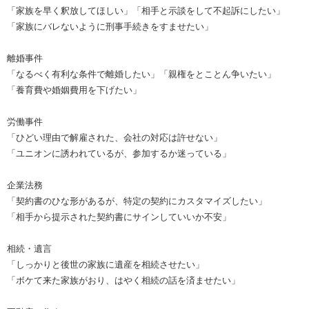
「家族を早く釈放してほしい」「相手と示談をして不起訴にしたい」
「家族にバレないように刑事手続きをすませたい」
離婚事件
「なるべく有利な条件で離婚したい」「親権をとことん争いたい」
「養育費や婚姻費用を下げたい」
労働事件
「ひどい理由で解雇された、会社の対応は許せない」
「ユニオンに誘われているが、参加するか迷っている」
企業法務
「契約書のひな形があるが、特定の契約にカスタマイズしたい」
「相手から提示された契約書にサインしていいか不安」
相続・遺言
「しっかりと後世の家族に遺産を相続させたい」
「ボケて来た家族がおり、はやく相続の話を済ませたい」