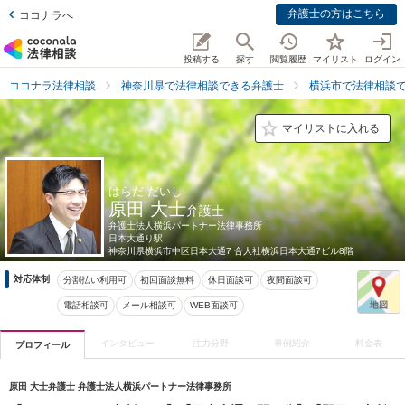
弁護士の方はこちら
ココナラへ
投稿する
探す
閲覧履歴
マイリスト
ログイン
ココナラ法律相談
神奈川県で法律相談できる弁護士
横浜市で法律相談
マイリストに入れる
はらだ だいし
原田 大士
弁護士
弁護士法人横浜パートナー法律事務所
日本大通り駅
神奈川県
横浜市中区日本大通7 合人社横浜日本大通7ビル8階
対応体制
分割払い利用可
初回面談無料
休日面談可
夜間面談可
電話相談可
メール相談可
WEB面談可
インタビュー
注力分野
事例紹介
料金表
プロフィール
原田 大士弁護士 弁護士法人横浜パートナー法律事務所