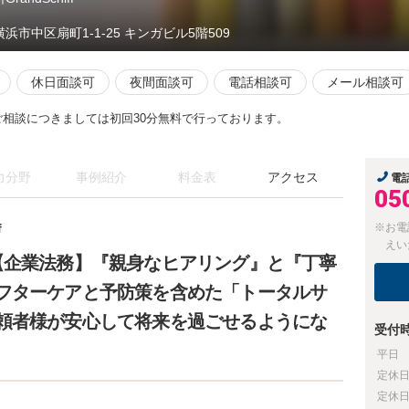
横浜市中区扇町1-1-25 キンガビル5階509
休日面談可
夜間面談可
電話相談可
メール相談可
ご相談につきましては初回30分無料で行っております。
力分野
事例紹介
料金表
アクセス
電
05
f
※お電
えい
【企業法務】『親身なヒアリング』と『丁寧
フターケアと予防策を含めた「トータルサ
頼者様が安心して将来を過ごせるようにな
受付
平日
定休
定休