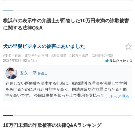
横浜市の表示中の弁護士が回答した10万円未満の詐欺被害
に関する法律Q&A
犬の里親ビジネスの被害にあいました
#本名・住所・電話番号が不明
#返金請求
#10万円未満
#許認可の問題
2024年03月02日(土)
役にたった
1
安永 一平
弁護士
存在しない医療費を請求する行為は、動物愛護管理法を潜脱して営利
をあげるためにされた可能性が高く、同法違反や詐欺罪に当たる可能
性が高いです。 今回は事情を知った上で費用を支払っているので直接
の被害者と言えるかは微妙ですが、被害届が受理される可能性はあり
ますし、いずれせよ通報するべきでしょう。
10万円未満の詐欺被害の法律Q&Aランキング