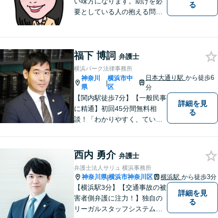
い味方になります。助けを必
る
要としている人の抱える問題
を、 他人事ではなく自分の問
題として一つ一つ誠実に向き
合っていきたい、という思い
福下 博詞
でいます。ぜひお気軽にご相
弁護士
談ください。
横浜パーク法律事務所
日本大通り駅
から徒歩6
神奈川
横浜市中
|
県
区
分
【関内駅徒歩7分】【一般民事
詳細を見
に精通】初回45分間無料相
る
談！「わかりやすく、ていね
いに」がモットー。相談しや
すい環境づくりから、納得の
いく解決まで、全てお任せく
西内 勇介
弁護士
ださい。まずはお気軽にご相
弁護士法人サリュ 横浜事務所
談を！【土曜相談OK】
神奈川県
横浜市神奈川区
横浜駅
から徒歩3分
|
【横浜駅3分】【交通事故の被
詳細を見
害者側弁護に注力！】独自の
る
リーガルスタッフシステム