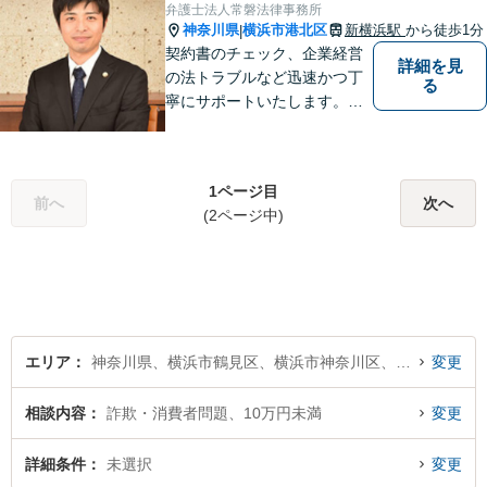
法の著書執筆】
弁護士法人常磐法律事務所
神奈川県
横浜市港北区
新横浜駅
から徒歩1分
|
契約書のチェック、企業経営
詳細を見
の法トラブルなど迅速かつ丁
る
寧にサポートいたします。ど
んな些細なお悩みでもまずは
ご相談ください！
1ページ目
前へ
次へ
(2ページ中)
エリア
神奈川県、横浜市鶴見区、横浜市神奈川区、横浜市西区、横浜市中区、横浜市南区、横浜市保土ケ谷区、横浜市磯子区、横浜市金沢区、横浜市港北区、横浜市戸塚区、横浜市港南区、横浜市旭区、横浜市緑区、横浜市瀬谷区、横浜市栄区、横浜市泉区、横浜市青葉区、横浜市都筑区
変更
相談内容
詐欺・消費者問題、10万円未満
変更
詳細条件
未選択
変更