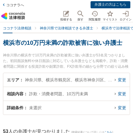
弁護士の方はこちら
ココナラへ
投稿する
探す
閲覧履歴
マイリスト
ログイン
ココナラ法律相談
神奈川県で法律相談できる弁護士
横浜市で法律相談
横浜市の10万円未満の詐欺被害に強い弁護士
神奈川県の横浜市で10万円未満の詐欺被害に強い弁護士が53名見つかりまし
た。初回面談無料や休日面談に対応している弁護士なども掲載中。詐欺・消費
者問題に関係する投資詐欺や副業詐欺、FX詐欺等の細かな分野での絞り込み検
索もでき便利です。特によこはま第一法律事務所の山下 聖仁弁護士や安永法律
事務所の安永 一平弁護士、ウイング横浜北法律事務所の稲田 遼太弁護士のプロ
エリア
神奈川県、横浜市鶴見区、横浜市神奈川区、横浜市西区、横浜市中区、横浜市南区、横浜市保土ケ谷区、横浜市磯子区、横浜市金沢区、横浜市港北区、横浜市戸塚区、横浜市港南区、横浜市旭区、横浜市緑区、横浜市瀬谷区、横浜市栄区、横浜市泉区、横浜市青葉区、横浜市都筑区
変更
フィール情報や弁護士費用、強みなどが注目されています。『横浜市で土日や
夜間に発生した10万円未満の詐欺被害のトラブルを今すぐに弁護士に相談した
相談内容
詐欺・消費者問題、10万円未満
変更
い』『10万円未満の詐欺被害のトラブル解決の実績豊富な近くの弁護士を検索
したい』『初回相談無料で10万円未満の詐欺被害を法律相談できる横浜市内の
弁護士に相談予約したい』などでお困りの相談者さんにおすすめです。
詳細条件
未選択
変更
53
人の弁護士が見つかりました
(検索結果について詳しくは
こちら
)