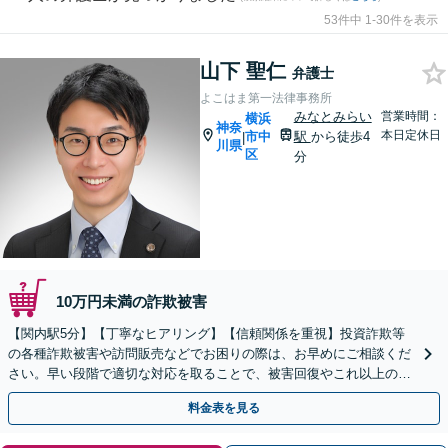
53件中 1-30件を表示
山下 聖仁
弁護士
よこはま第一法律事務所
みなとみらい
営業時間：
横浜
神奈
本日定休日
市中
駅
から徒歩4
|
川県
区
分
10万円未満の詐欺被害
【関内駅5分】【丁寧なヒアリング】【信頼関係を重視】投資詐欺等
の各種詐欺被害や訪問販売などでお困りの際は、お早めにご相談くだ
さい。早い段階で適切な対応を取ることで、被害回復やこれ以上の被
害拡大を防げる可能性があります。【休日・夜間対応】
料金表を見る