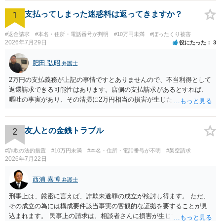
1
支払ってしまった迷惑料は返ってきますか？
#返金請求
#本名・住所・電話番号が判明
#10万円未満
#ぼったくり被害
2026年7月29日
役にたった
3
肥田 弘昭
弁護士
2万円の支払義務が上記の事情ですとありませんので、不当利得として
返還請求できる可能性はあります。店側の支払請求があるとすれば、
嘔吐の事実があり、その清掃に2万円相当の損害が生じた場合です。ご
参考にしてください。
2
友人との金銭トラブル
#詐欺の法的措置
#10万円未満
#本名・住所・電話番号が不明
#架空請求
2026年7月22日
西浦 嘉博
弁護士
刑事上は、厳密に言えば、詐欺未遂罪の成立が検討し得ます。 ただ、
その成立の為には構成要件該当事実の客観的な証拠を要することが見
込まれます。 民事上の請求は、相談者さんに損害が生じていない以