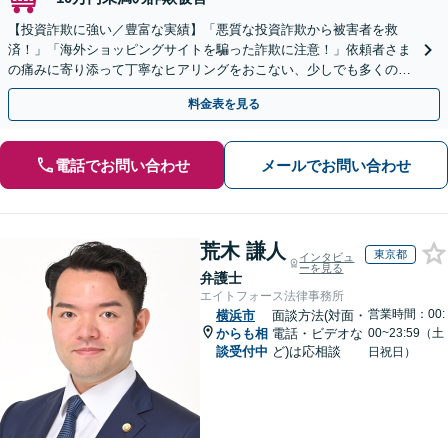
【投資詐欺に強い／豊富な実績】「悪質な投資詐欺から被害者を救
済！」「海外ショッピングサイトを騙った詐欺に注意！」依頼者さま
の痛みに寄り添って丁寧なヒアリングをおこない、少しでも多くの返
金が得られるよう尽力します！
料金表を見る
電話でお問い合わせ
メールでお問い合わせ
荒木 謙人
東京都
インタビュ
ーを見る
弁護士
エイトフォース法律事務所
営業時間：00:
横浜市
面談方法(対面・
からも相
電話・ビデオな
00~23:59（土
談受付中
ど)は応相談
日祝日）