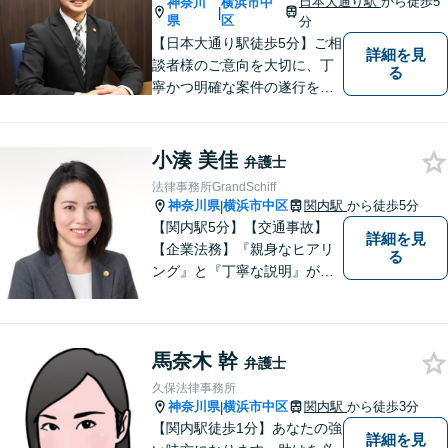
日本大通り駅
から徒歩5
神奈川
横浜市中
|
す。
県
区
分
【日本大通り駅徒歩5分】ご相
詳細を見
談者様のご意向を大切に、丁
る
寧かつ明確な案件の遂行を心
がけております。早い！安
い！という点のみに着目せ
ず、本当に満足のいく結果を
小湊 美佳
弁護士
得るために弁護士を選んでみ
法律事務所GrandSchiff
ませんか？
神奈川県
横浜市中区
関内駅
から徒歩5分
|
【関内駅5分】【交通事故】
詳細を見
【企業法務】『親身なヒアリ
る
ング』と『丁寧な説明』がモ
ットーです。アフターケアと
予防策を含めた「トータルサ
ポート」をお届けします！依
馬奈木 幹
頼者様が安心して将来を過ご
弁護士
せるようになるための支援を
久保法律事務所
いたします。
神奈川県
横浜市中区
関内駅
から徒歩3分
|
【関内駅徒歩1分】あなたの強
詳細を見