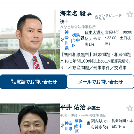
海老名 毅
弁
インタビューを
見る
護士
みなと綜合法律事務所
神
日本大通り
営業時間：09:00
横浜
奈
~22:00（土日祝
駅
から徒
市中
|
川
日）
歩1分
区
県
【初回相談無料】離婚問題・相続問題
ともに年間100件以上のご相談実績あ
り！不動産問題／刑事事件／交通事故
／借金問題／労働問題／債権回収にも
注力。これまで培ったノウハウを最大
電話でお問い合わせ
メールでお問い合わせ
限に活かし、最善の解決へ尽力します
【完全個室】【日本大通り駅2分】
平井 佑治
弁護士
手塚・伊藤・平井法律事務所
横浜
関内駅
か
営業時間：本
神奈
市中
|
日定休日
ら徒歩5分
川県
区