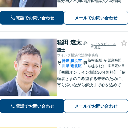
産分与／不貞の慰謝料請求／親権問題
などお任せください！「不動産オーナ
ーの顧問経験豊富」土地・建物の明渡
電話でお問い合わせ
メールでお問い合わせ
しや賃料回収など幅広くサポート【夜
間・休日面談可】【電話相談対応】
稲田 遼太
弁
インタビューを
見る
護士
ウイング横浜北法律事務所
新横浜駅
か
営業時間：
神奈
横浜市
|
川県
港北区
本日定休日
ら徒歩1分
【初回オンライン相談30分無料】「依
頼者さまのご希望する未来のために、
寄り添いながら解決まで心を込めて対
応します」不動産契約や売買、家賃滞
納など不動産トラブル／離婚協議や調
停など離婚問題／相続・遺言も対応
電話でお問い合わせ
メールでお問い合わせ
【新横浜1分】