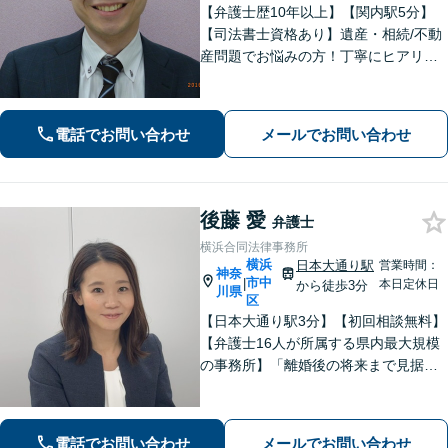
【弁護士歴10年以上】【関内駅5分】
【司法書士資格あり】遺産・相続/不動
産問題でお悩みの方！丁寧にヒアリン
グ！最適なプランをご提案致します！
【関内駅徒歩5分】【初回面談無料】
【夜間/休日対応可能】
電話でお問い合わせ
メールでお問い合わせ
後藤 愛
弁護士
横浜合同法律事務所
横浜
日本大通り駅
営業時間：
神奈
市中
|
本日定休日
から徒歩3分
川県
区
【日本大通り駅3分】【初回相談無料】
【弁護士16人が所属する県内最大規模
の事務所】「離婚後の将来まで見据え
た解決策をご提案するので、一緒に最
適な解決策を見つけましょう」「幅広
い相続問題に対応する豊富な実績」
電話でお問い合わせ
メールでお問い合わせ