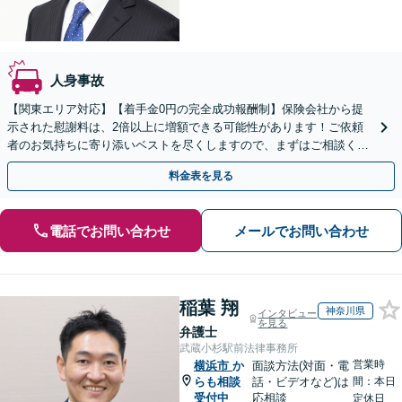
人身事故
【関東エリア対応】【着手金0円の完全成功報酬制】保険会社から提
示された慰謝料は、2倍以上に増額できる可能性があります！ご依頼
者のお気持ちに寄り添いベストを尽くしますので、まずはご相談くだ
さい【初回面談30分無料】【弁護士特約利用で実質0円】
料金表を見る
電話でお問い合わせ
メールでお問い合わせ
稲葉 翔
神奈川県
インタビュー
を見る
弁護士
武蔵小杉駅前法律事務所
営業時
横浜市
か
面談方法(対面・電
らも相談
話・ビデオなど)は
間：本日
受付中
応相談
定休日