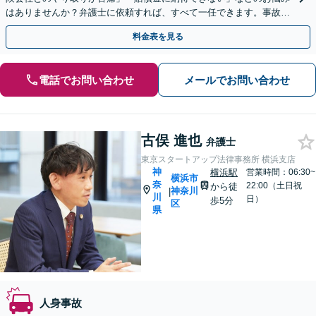
はありませんか？弁護士に依頼すれば、すべて一任できます。事故直
後からの相談も可能【夜間・休日面談】【横浜駅7分】
料金表を見る
電話でお問い合わせ
メールでお問い合わせ
古俣 進也
弁護士
東京スタートアップ法律事務所 横浜支店
神
横浜駅
営業時間：06:30~
横浜市
奈
22:00（土日祝
から徒
神奈川
|
川
日）
歩5分
区
県
人身事故