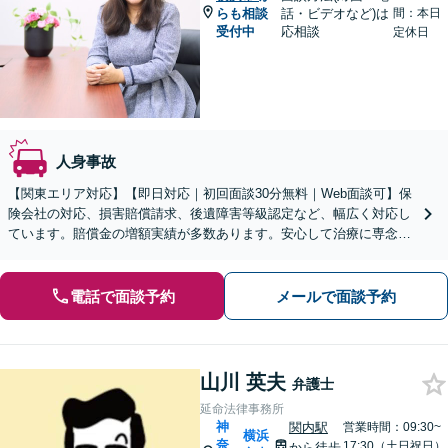
らも相談
話・ビデオなど)は
間：本日
受付中
応相談
定休日
人身事故
【関東エリア対応】【即日対応｜初回面談30分無料｜Web面談可】保
険会社の対応、損害賠償請求、後遺障害等級認定など、幅広く対応し
ています。賠償金の増額実績が多数あります。安心して治療に専念す
るためにも、ぜひご相談ください【休日・夜間面談可】
電話で面談予約
メールで面談予約
山川 英夫
弁護士
延命法律事務所
神
関内駅
営業時間：09:30~
横浜
奈
17:30（土日祝日）
から徒歩