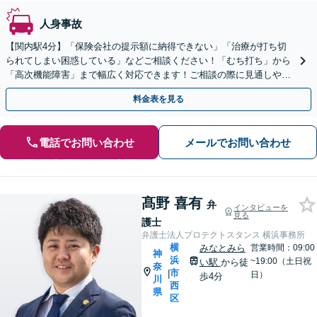
人身事故
【関内駅4分】「保険会社の提示額に納得できない」「治療が打ち切
られてしまい困惑している」などご相談ください！「むち打ち」から
「高次機能障害」まで幅広く対応できます！ご相談の際に見通しや費
用などを明示します【初回面談60分無料】
料金表を見る
電話でお問い合わせ
メールでお問い合わせ
髙野 喜有
弁
インタビューを
見る
護士
弁護士法人プロテクトスタンス 横浜事務所
横
みなとみら
営業時間：09:00
神
浜
~19:00（土日祝
い駅
から徒
奈
市
|
日）
歩4分
川
西
県
区