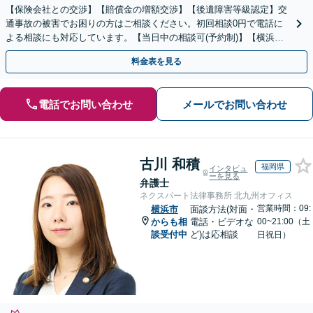
【保険会社との交渉】【賠償金の増額交渉】【後遺障害等級認定】交
通事故の被害でお困りの方はご相談ください。初回相談0円で電話に
よる相談にも対応しています。【当日中の相談可(予約制)】【横浜駅
徒歩6分】
料金表を見る
電話でお問い合わせ
メールでお問い合わせ
古川 和積
福岡県
インタビュ
ーを見る
弁護士
ネクスパート法律事務所 北九州オフィス
営業時間：09:
横浜市
面談方法(対面・
からも相
電話・ビデオな
00~21:00（土
談受付中
ど)は応相談
日祝日）