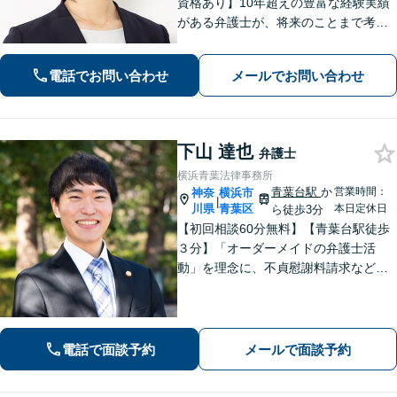
資格あり】10年超えの豊富な経験実績
がある弁護士が、将来のことまで考え
た最適な離婚を提案「80名を超える弁
護士事務所に在籍」「事務所の離婚分
電話でお問い合わせ
メールでお問い合わせ
野マネージャー」相続は協議から裁判
まで一貫してサポート【完全個室対
応】
下山 達也
弁護士
横浜青葉法律事務所
青葉台駅
か
営業時間：
神奈
横浜市
|
川県
青葉区
本日定休日
ら徒歩3分
【初回相談60分無料】【青葉台駅徒歩
３分】「オーダーメイドの弁護士活
動」を理念に、不貞慰謝料請求などの
離婚問題をはじめ、私生活で生じるさ
まざまな悩みに寄り添います！一人ひ
とりに最適な解決策をご提案。借金・
債務整理は何度でも相談無料【夜間・
電話で面談予約
メールで面談予約
土日相談可】