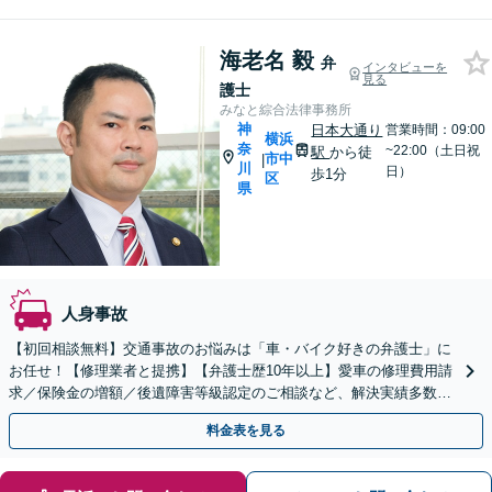
海老名 毅
弁
インタビューを
見る
護士
みなと綜合法律事務所
神
日本大通り
営業時間：09:00
横浜
奈
~22:00（土日祝
駅
から徒
市中
|
川
日）
歩1分
区
県
人身事故
【初回相談無料】交通事故のお悩みは「車・バイク好きの弁護士」に
お任せ！【修理業者と提携】【弁護士歴10年以上】愛車の修理費用請
求／保険金の増額／後遺障害等級認定のご相談など、解決実績多数。
物損から重大事故まで幅広く対応【日本大通り駅2分】
料金表を見る