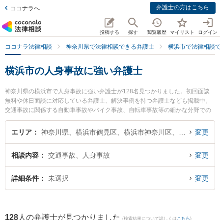
弁護士の方はこちら
ココナラへ
投稿する
探す
閲覧履歴
マイリスト
ログイン
ココナラ法律相談
神奈川県で法律相談できる弁護士
横浜市で法律相談
横浜市の人身事故に強い弁護士
神奈川県の横浜市で人身事故に強い弁護士が128名見つかりました。初回面談
無料や休日面談に対応している弁護士、解決事例を持つ弁護士なども掲載中。
交通事故に関係する自動車事故やバイク事故、自転車事故等の細かな分野での
絞り込み検索もでき便利です。特に弁護士法人オリオン 法律事務所横浜支部の
吉田 佑介弁護士や法律事務所横濱アカデミアの大城 基樹弁護士、弁護士法人心
エリア
神奈川県、横浜市鶴見区、横浜市神奈川区、横浜市西区、横浜市中区、横浜市南区、横浜市保土ケ谷区、横浜市磯子区、横浜市金沢区、横浜市港北区、横浜市戸塚区、横浜市港南区、横浜市旭区、横浜市緑区、横浜市瀬谷区、横浜市栄区、横浜市泉区、横浜市青葉区、横浜市都筑区
変更
横浜法律事務所の岡安 倫矢弁護士のプロフィール情報や弁護士費用、強みなど
が注目されています。『横浜市で土日や夜間に発生した人身事故のトラブルを
相談内容
交通事故、人身事故
変更
今すぐに弁護士に相談したい』『人身事故のトラブル解決の実績豊富な近くの
弁護士を検索したい』『初回相談無料で人身事故を法律相談できる横浜市内の
弁護士に相談予約したい』などでお困りの相談者さんにおすすめです。
詳細条件
未選択
変更
128
人の弁護士が見つかりました
(検索結果について詳しくは
こちら
)