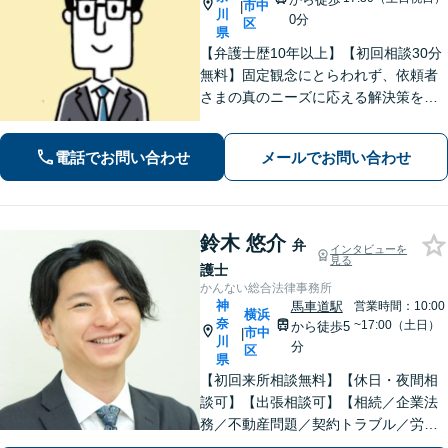
市中
|
川
0分
区
県
【弁護士歴10年以上】【初回相談30分
無料】固定観念にとらわれず、依頼者
さまの真のニーズに応える解決策を導
きます！不動産会社の顧問経験や、他
士業との連携で不動産トラブルや相続
電話でお問い合わせ
メールでお問い合わせ
問題にワンストップの対応も可能【WE
B面談対応】【関内駅3分】
鈴木 悠介
弁
インタビューを
見る
護士
かんない総合法律事務所
神
馬車道駅
営業時間：10:00
横浜
奈
~17:00（土日）
から徒歩5
市中
|
川
分
区
県
【初回来所相談無料】【休日・夜間相
談可】【出張相談可】【相続／企業法
務／不動産問題／契約トラブル／労働
問題等】お気軽にお問い合わせくださ