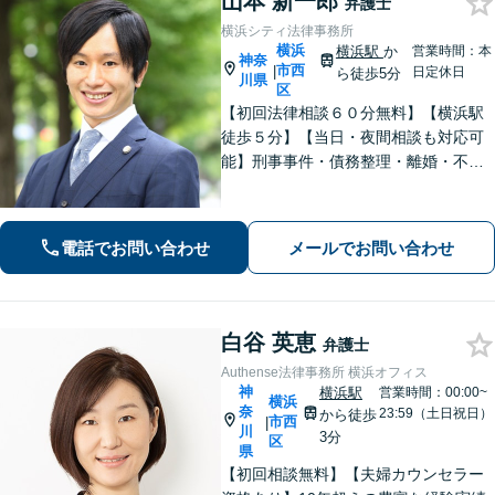
山本 新一郎
弁護士
横浜シティ法律事務所
横浜
横浜駅
か
営業時間：本
神奈
市西
|
日定休日
ら徒歩5分
川県
区
【初回法律相談６０分無料】【横浜駅
徒歩５分】【当日・夜間相談も対応可
能】刑事事件・債務整理・離婚・不
貞・相続などのあらゆる相談につい
て、一人ひとりにとっての最善の解決
を目指す「オーダーメイドの弁護士活
電話でお問い合わせ
メールでお問い合わせ
動」を信条に掲げて全力を尽くしま
す。
白谷 英恵
弁護士
Authense法律事務所 横浜オフィス
神
横浜駅
営業時間：00:00~
横浜
奈
23:59（土日祝日）
から徒歩
市西
|
川
3分
区
県
【初回相談無料】【夫婦カウンセラー