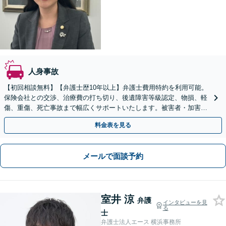
人身事故
【初回相談無料】【弁護士歴10年以上】弁護士費用特約を利用可能。
保険会社との交渉、治療費の打ち切り、後遺障害等級認定、物損、軽
傷、重傷、死亡事故まで幅広くサポートいたします。被害者・加害者
どちらも対応可能です【日本大通駅3分・関内駅8分】
料金表を見る
メールで面談予約
室井 涼
弁護
インタビューを見
る
士
弁護士法人エース 横浜事務所