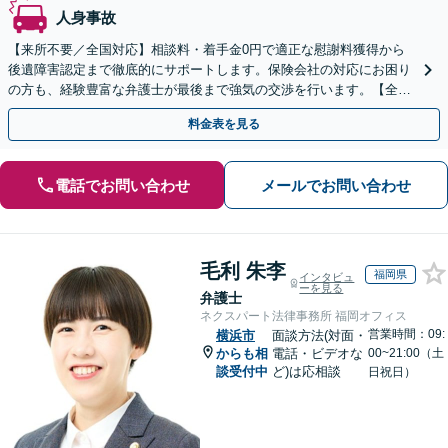
人身事故
【来所不要／全国対応】相談料・着手金0円で適正な慰謝料獲得から
後遺障害認定まで徹底的にサポートします。保険会社の対応にお困り
の方も、経験豊富な弁護士が最後まで強気の交渉を行います。【全国
13拠点】お気軽にご相談ください。
料金表を見る
電話でお問い合わせ
メールでお問い合わせ
毛利 朱李
福岡県
インタビュ
ーを見る
弁護士
ネクスパート法律事務所 福岡オフィス
営業時間：09:
横浜市
面談方法(対面・
からも相
電話・ビデオな
00~21:00（土
談受付中
ど)は応相談
日祝日）