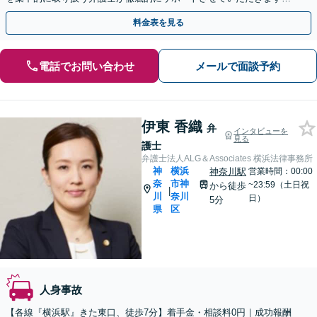
相談のみ大歓迎！まずはお気軽にご相談ください
料金表を見る
電話でお問い合わせ
メールで面談予約
伊東 香織
弁
インタビューを
見る
護士
弁護士法人ALG＆Associates 横浜法律事務所
神
横浜
神奈川駅
営業時間：00:00
奈
市神
~23:59（土日祝
から徒歩
|
川
奈川
日）
5分
県
区
人身事故
【各線『横浜駅』きた東口、徒歩7分】着手金・相談料0円｜成功報酬