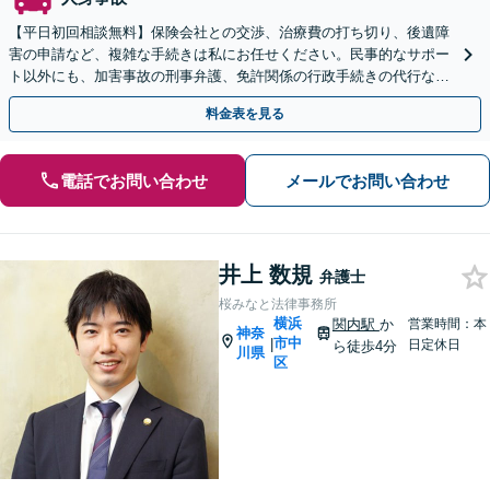
【平日初回相談無料】保険会社との交渉、治療費の打ち切り、後遺障
害の申請など、複雑な手続きは私にお任せください。民事的なサポー
ト以外にも、加害事故の刑事弁護、免許関係の行政手続きの代行な
ど、幅広くサポートいたします【Web・電話での対応可能】
料金表を見る
電話でお問い合わせ
メールでお問い合わせ
井上 数規
弁護士
桜みなと法律事務所
横浜
関内駅
か
営業時間：本
神奈
市中
|
日定休日
ら徒歩4分
川県
区