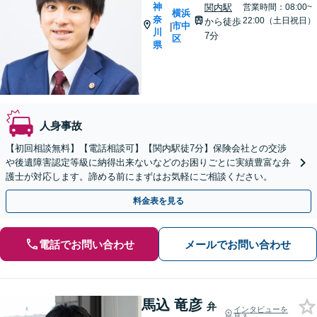
神
関内駅
営業時間：08:00~
横浜
奈
22:00（土日祝日）
から徒歩
市中
|
川
7分
区
県
人身事故
【初回相談無料】【電話相談可】【関内駅徒7分】保険会社との交渉
や後遺障害認定等級に納得出来ないなどのお困りごとに実績豊富な弁
護士が対応します。諦める前にまずはお気軽にご相談ください。
料金表を見る
電話でお問い合わせ
メールでお問い合わせ
馬込 竜彦
弁
インタビューを