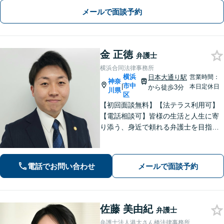
い【馬車道駅5分】
メールで面談予約
金 正徳
弁護士
横浜合同法律事務所
横浜
日本大通り駅
営業時間：
神奈
市中
|
本日定休日
から徒歩3分
川県
区
【初回面談無料】【法テラス利用可】
【電話相談可】皆様の生活と人生に寄
り添う、身近で頼れる弁護士を目指し
ます！フットワーク軽く、迅速な対応
で、皆様のご相談に応えます。離婚／
債務整理／刑事事件など、お任せくだ
電話でお問い合わせ
メールで面談予約
さい。おひとりで悩みを抱えず、まず
はご相談を！
佐藤 美由紀
弁護士
弁護士法人港大さん橋法律事務所