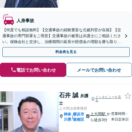
人身事故
【何度でも相談無料】【交通事故の経験豊富な元裁判官が在籍】【交
通事故の専門部署をご用意】交通事故の被害は弁護士にご相談くださ
い。保険会社と交渉し、治療期間の延長や賠償金の増額を勝ち取りま
す。後遺障害の等級認定の手続きなどもお任せください。
料金表を見る
電話でお問い合わせ
メールでお問い合わせ
石井 誠
弁護
インタビューを見
る
士
上大岡法律事務所
上大岡駅
か
営業時間：
神奈
横浜市
|
川県
港南区
本日定休日
ら徒歩3分