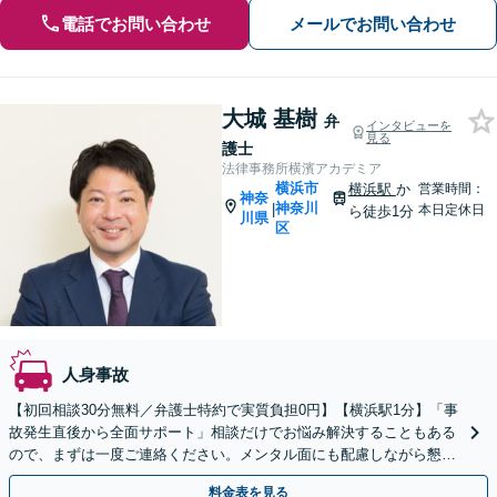
電話でお問い合わせ
メールでお問い合わせ
大城 基樹
弁
インタビューを
見る
護士
法律事務所横濱アカデミア
横浜市
横浜駅
か
営業時間：
神奈
神奈川
|
本日定休日
ら徒歩1分
川県
区
人身事故
【初回相談30分無料／弁護士特約で実質負担0円】【横浜駅1分】「事
故発生直後から全面サポート」相談だけでお悩み解決することもある
ので、まずは一度ご連絡ください。メンタル面にも配慮しながら懇切
丁寧に対応いたします「死亡事故から軽傷事故まで」
料金表を見る