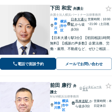
下田 和宏
弁護士
弁護士法人横浜パートナー法律事務所
神
日本大通り
営業時間：10:00
横浜
奈
~21:00（土日祝
駅
から徒
市中
|
川
日）
歩3分
区
県
【日本大通り駅3分】【初回相談1時間
無料】【感謝の声多数】企業法務、労
働・雇用、不動産など、ぜひご相談く
ださい。迅速なレスポンスと丁寧なリ
ーガルサービスの提供を心がけており
電話で面談予約
メールでお問い合わせ
ます。お困りの場合は、ぜひご相談く
ださい。【休日・夜間面談可】【電話
相談可】
前田 康行
弁
インタビューを
見る
護士
M＆M横浜法律事務所
横浜
馬車道駅
か
営業時間：本
神奈
市中
|
日定休日
ら徒歩3分
川県
区