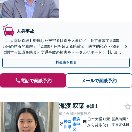
人身事故
【上大岡駅直結】徹底した被害者目線を大事に／「死亡事故で6,000
万円の勝訴的和解」「2,000万円を超える賠償金」医学的視点・保険
に関する知識を踏まえ交通事故の損害をトータルサポート！【初回相
談・着手金は無料】お気軽にご相談ください。
料金表を見る
電話で面談予約
メールで面談予約
海渡 双葉
弁護士
横浜合同法律事務所
横浜
日本大通り駅
営業時間：
神奈
市中
|
本日定休日
から徒歩3分
川県
区