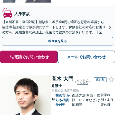
人身事故
【来所不要／全国対応】相談料・着手金0円で適正な慰謝料獲得から
後遺障害認定まで徹底的にサポートします。保険会社の対応にお困り
の方も、経験豊富な弁護士が最後まで強気の交渉を行います。【全国
13拠点】お気軽にご相談ください。
料金表を見る
電話でお問い合わせ
メールでお問い合わせ
高木 大門
東京都
インタビュ
ーを見る
弁護士
葛飾総合法律事務所
営業時
横浜市
か
面談方法(対面・電
らも相談
話・ビデオなど)は
間：本日
受付中
応相談
定休日