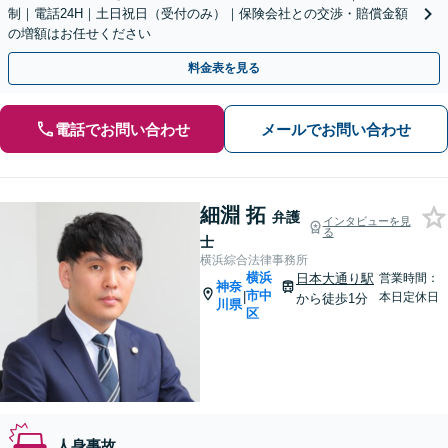
制｜電話24H｜土日祝日（受付のみ）｜保険会社との交渉・賠償金額
の増額はお任せください
料金表を見る
電話でお問い合わせ
メールでお問い合わせ
細淵 拓
弁護
インタビューを見
る
士
横浜綜合法律事務所
横浜
日本大通り駅
営業時間：
神奈
市中
|
本日定休日
から徒歩1分
川県
区
人身事故