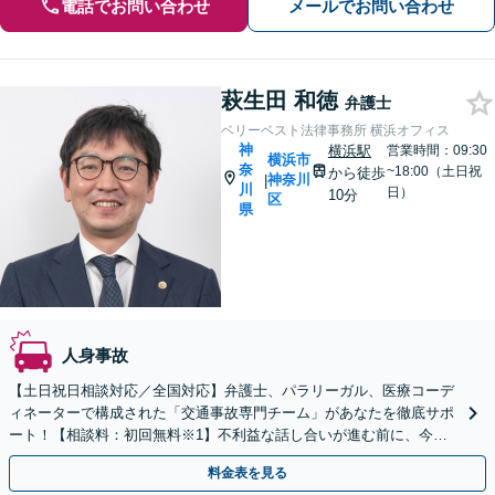
電話でお問い合わせ
メールでお問い合わせ
萩生田 和徳
弁護士
ベリーベスト法律事務所 横浜オフィス
神
横浜駅
営業時間：09:30
横浜市
奈
~18:00（土日祝
から徒歩
神奈川
|
川
日）
10分
区
県
人身事故
【土日祝日相談対応／全国対応】弁護士、パラリーガル、医療コーデ
ィネーターで構成された「交通事故専門チーム」があなたを徹底サポ
ート！【相談料：初回無料※1】不利益な話し合いが進む前に、今す
ぐ相談！
料金表を見る