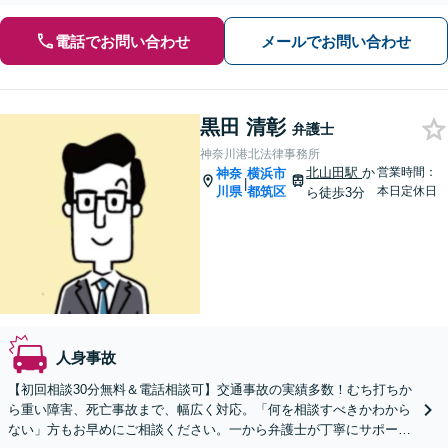
電話でお問い合わせ
メールでお問い合わせ
黒田 清彰
弁護士
神奈川港北法律事務所
北山田駅
か
営業時間：
神奈
横浜市
|
川県
都筑区
本日定休日
ら徒歩3分
人身事故
【初回相談30分無料＆電話相談可】交通事故の実績多数！むち打ちか
ら重い障害、死亡事故まで、幅広く対応。「何を相談すべきかわから
ない」方もお早めにご相談ください。一から弁護士が丁寧にサポート