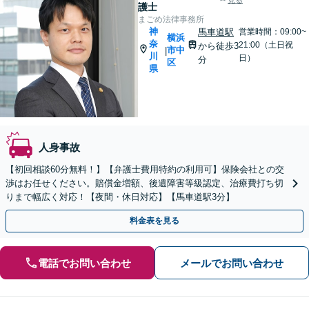
見る
護士
まごめ法律事務所
神
馬車道駅
営業時間：09:00~
横浜
奈
21:00（土日祝
から徒歩3
市中
|
川
日）
分
区
県
人身事故
【初回相談60分無料！】【弁護士費用特約の利用可】保険会社との交
渉はお任せください。賠償金増額、後遺障害等級認定、治療費打ち切
りまで幅広く対応！【夜間・休日対応】【馬車道駅3分】
料金表を見る
電話でお問い合わせ
メールでお問い合わせ