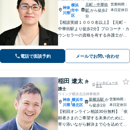
元町・中華街
営業時間：
横浜
神奈
本日定休日
市中
駅
から徒歩2
|
川県
区
分
【相談実績１０００名以上】【元町・
中華街駅より徒歩2分】プロコーチ・カ
ウンセラーの資格を有する弁護士が
「問題解決後の新しい生活」も視野に
入れたサポートに力を入れています！
離婚・相続・刑事事件などのトラブル
電話で面談予約
メールでお問い合わせ
にお悩みの方はお気軽にご相談くださ
い。
稲田 遼太
弁
インタビューを
見る
護士
ウイング横浜北法律事務所
新横浜駅
か
営業時間：
神奈
横浜市
|
川県
港北区
本日定休日
ら徒歩1分
【初回オンライン相談30分無料】「依
頼者さまのご希望する未来のために、
寄り添いながら解決まで心を込めて対