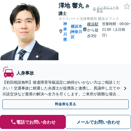
澤地 響丸
弁
インタビューを
見る
護士
ネクスパート法律事務所 横浜オフィス
神
横浜駅
営業時間：09:00~
横浜市
奈
21:00（土日祝
から徒
神奈川
|
川
日）
歩3分
区
県
人身事故
【初回相談無料】後遺障害等級認定に納得がいかない方はご相談くだ
さい！交通事故に精通した弁護士が提携医と連携し、異議申し立てや
示談交渉など最善の解決へ全力を尽くします。ご来所が困難な場合も
柔軟に対応します。【電話・WEB面談可】
料金表を見る
電話でお問い合わせ
メールでお問い合わせ