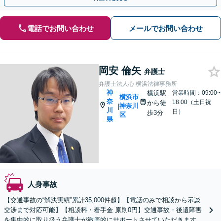
電話でお問い合わせ
メールでお問い合わせ
岡安 倫矢
弁護士
弁護士法人心 横浜法律事務所
神
横浜駅
営業時間：09:00~
横浜市
奈
18:00（土日祝
から徒
神奈川
|
川
日）
歩3分
区
県
人身事故
【交通事故の“解決実績”累計35,000件超】【電話のみで相談から示談
交渉まで対応可能】【相談料・着手金 原則0円】交通事故・後遺障害
を集中的に取り扱う弁護士が徹底的にサポートさせていただきます！