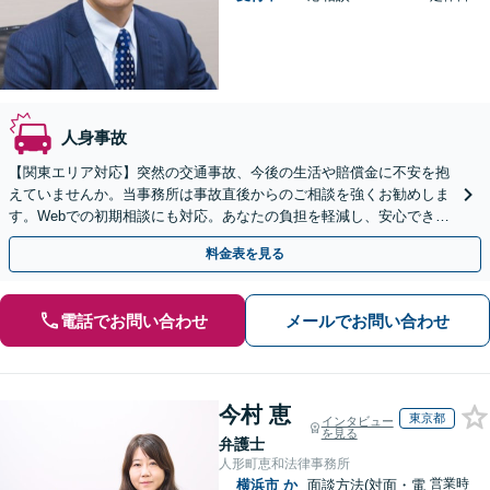
人身事故
【関東エリア対応】突然の交通事故、今後の生活や賠償金に不安を抱
えていませんか。当事務所は事故直後からのご相談を強くお勧めしま
す。Webでの初期相談にも対応。あなたの負担を軽減し、安心できる
未来へ導きます。【初回相談無料】
料金表を見る
電話でお問い合わせ
メールでお問い合わせ
今村 恵
東京都
インタビュー
を見る
弁護士
人形町恵和法律事務所
営業時
横浜市
か
面談方法(対面・電