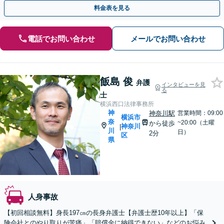
いたします【北山田駅3分】【土日祝相談可】
料金表を見る
電話でお問い合わせ
メールでお問い合わせ
飯島 俊
弁護
インタビューを見
る
士
横浜西口法律事務所
神
神奈川駅
営業時間：09:00
横浜市
奈
~20:00（土曜
から徒歩
神奈川
|
川
日）
2分
区
県
人身事故
【初回相談無料】身長197㎝の長身弁護士【弁護士歴10年以上】「保
険会社とのやり取りが苦痛」「賠償金に納得できない」などのお悩み