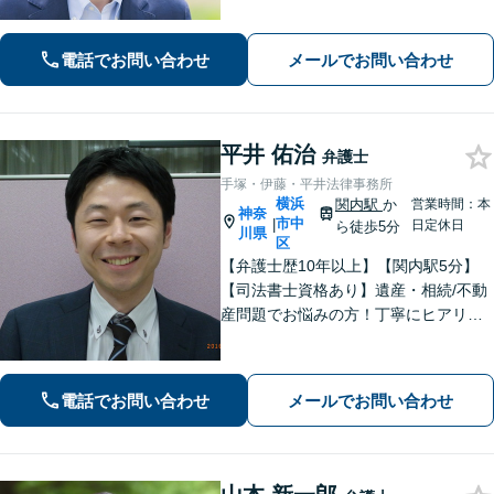
応します」不動産契約や売買、家賃滞
納など不動産トラブル／離婚協議や調
停など離婚問題／相続・遺言も対応
電話でお問い合わせ
メールでお問い合わせ
【新横浜1分】
平井 佑治
弁護士
手塚・伊藤・平井法律事務所
横浜
関内駅
か
営業時間：本
神奈
市中
|
日定休日
ら徒歩5分
川県
区
【弁護士歴10年以上】【関内駅5分】
【司法書士資格あり】遺産・相続/不動
産問題でお悩みの方！丁寧にヒアリン
グ！最適なプランをご提案致します！
【関内駅徒歩5分】【初回面談無料】
【夜間/休日対応可能】
電話でお問い合わせ
メールでお問い合わせ