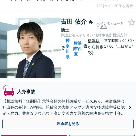
128件中 1-30件を表示
吉田 佑介
弁
インタビューを
見る
護士
弁護士法人オリオン 法律事務所横浜支部
神
横浜駅
営業時間：09:30~
横浜
奈
17:00（土日祝日）
から徒歩
市西
|
川
5分
区
県
人身事故
【相談無料／無制限】示談金額の無料診断サービスあり。生命保険会
社出身の弁護士が在籍。賠償金の大幅アップ／適切な後遺障害等級認
定へ尽力。豊富なノウハウ・高い交渉力で最善の解決を目指す【弁護
士費用特約】【電話・Zoom相談可】【横浜駅8分】
料金表を見る