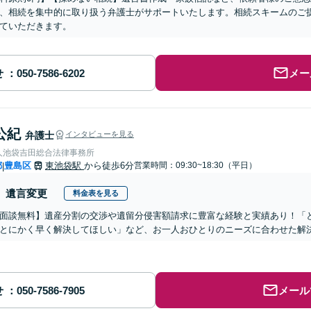
、相続を集中的に取り扱う弁護士がサポートいたします。相続スキームのご
ていただきます。
せ
メー
公紀
弁護士
インタビューを見る
人池袋吉田総合法律事務所
都
豊島区
東池袋駅
から徒歩6分
営業時間：09:30~18:30（平日）
|
遺言変更
料金表を見る
面談無料】遺産分割の交渉や遺留分侵害額請求に豊富な経験と実績あり！「
とにかく早く解決してほしい」など、お一人おひとりのニーズに合わせた解決
せ
メール