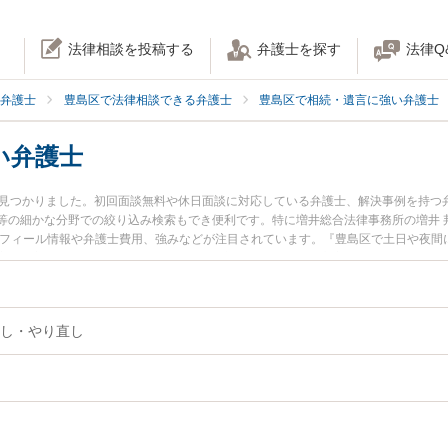
法律相談を投稿する
弁護士を探す
法律Q
弁護士
豊島区で法律相談できる弁護士
豊島区で相続・遺言に強い弁護士
い弁護士
名見つかりました。初回面談無料や休日面談に対応している弁護士、解決事例を持つ
等の細かな分野での絞り込み検索もでき便利です。特に増井総合法律事務所の増井 
ロフィール情報や弁護士費用、強みなどが注目されています。『豊島区で土日や夜間
実績豊富な近くの弁護士を検索したい』『初回相談無料で遺言変更を法律相談でき
し・やり直し