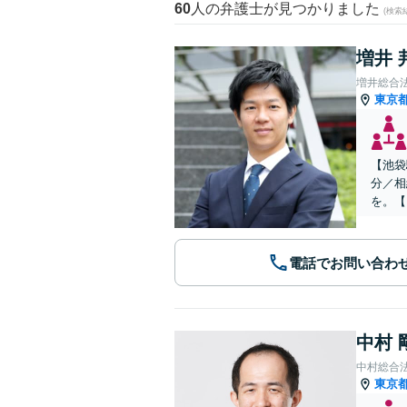
60
人の弁護士が見つかりました
(検索
増井 
増井総合
東京
【池袋
分／相
を。【
電話でお問い合わ
中村 
中村総合
東京