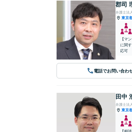
郡司 
弁護士法
東京
【マン
に関す
応可
電話でお問い合わ
田中 
弁護士法
東京
【相談