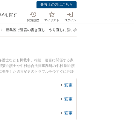
弁護士の方はこちら
&Aを探す
閲覧履歴
マイリスト
ログイン
豊島区で遺言の書き直し・やり直しに強い弁護士
弁護士なども掲載中。相続・遺言に関係する家
邦繁弁護士や中村総合法律事務所の中村 剛弁護
に発生した遺言変更のトラブルを今すぐに弁護
る豊島区内の弁護士に相談予約したい』などでお
変更
変更
変更