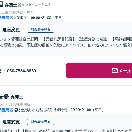
理
弁護士
インタビューを見る
人日栄 池袋法律事務所
都
豊島区
営業時間：09:00~21:00（平日）
|
遺言変更
料金表を見る
ション管理組合の顧問】【元裁判所書記官】【遺産分割に精通】【高齢者問
る経験と知識。不動産の価値を的確にアドバイス。使い込みについての相談
せ
メール
浩登
弁護士
人心 池袋法律事務所
都
豊島区
池袋駅
から徒歩3分
営業時間：09:00~21:00（平日）
|
遺言変更
料金表を見る
料原則0円】【揉めない相続】遺言書作成・家族信託など、依頼者様のご意