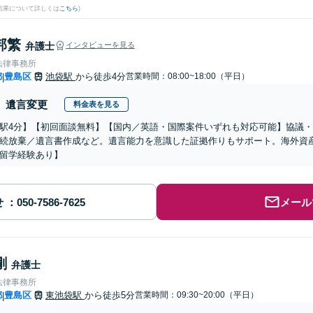
結果について詳しくは
こちら
)
邦繁
弁護士
インタビューを見る
法律事務所
都
豊島区
池袋駅
から徒歩4分
営業時間：08:00~18:00（平日）
|
遺言変更
料金表を見る
駅4分】【初回面談無料】【国内／英語・国際案件いずれも対応可能】協議
続放棄／遺言書作成など。遺言能力を意識した証拠作りもサポート。海外資
留学経験あり】
せ
メール
剛
弁護士
法律事務所
都
豊島区
東池袋駅
から徒歩5分
営業時間：09:30~20:00（平日）
|