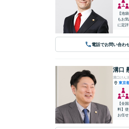
【池袋
もお気
に定評
電話でお問い合わ
溝口 
溝口けん
東京
【全国
料】使
お任せ