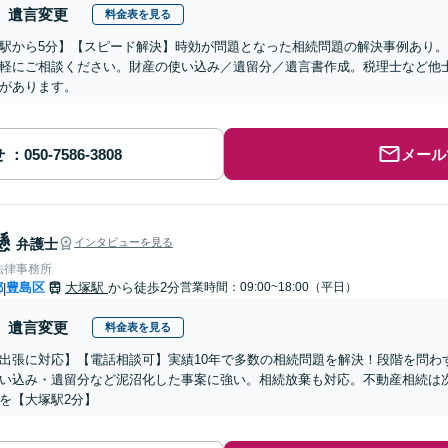
遺言変更
料金表を見る
駅から5分】【スピード解決】時効が問題となった相続問題の解決事例あり
軽にご相談ください。財産の使い込み／遺留分／遺言書作成。税理士など他
があります。
せ
メール
懸
弁護士
インタビューを見る
法律事務所
都
豊島区
大塚駅
から徒歩2分
営業時間：09:00~18:00（平日）
|
遺言変更
料金表を見る
出張に対応】【電話相談可】実績10年で多数の相続問題を解決！段階を問わ
い込み・遺留分など泥沼化した事案に強い。相続放棄も対応。不動産相続は
を【大塚駅2分】