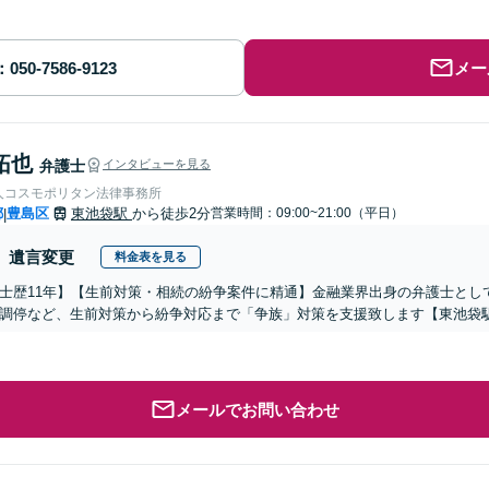
メー
拓也
弁護士
インタビューを見る
人コスモポリタン法律事務所
都
豊島区
東池袋駅
から徒歩2分
営業時間：09:00~21:00（平日）
|
遺言変更
料金表を見る
士歴11年】【生前対策・相続の紛争案件に精通】金融業界出身の弁護士とし
調停など、生前対策から紛争対応まで「争族」対策を支援致します【東池袋
メールでお問い合わせ