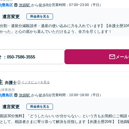
都
豊島区
池袋駅
から徒歩8分
営業時間：07:00~23:00（平日）
|
遺言変更
料金表を見る
分割・遺留分減殺請求・遺産の使い込みに力を入れています】【弁護士歴10
かった」と心の底から喜んでいただけるよう、全力を尽くします！
せ
メール
生
弁護士
インタビューを見る
法律事務所
都
豊島区
池袋駅
から徒歩5分
営業時間：10:00~18:00（平日）
|
遺言変更
料金表を見る
面談30分無料】「どうしたらいいか分からない」という方もお気軽にご相談
として、相談者さまに寄り添って解決を目指します【弁護士歴20年】【池袋