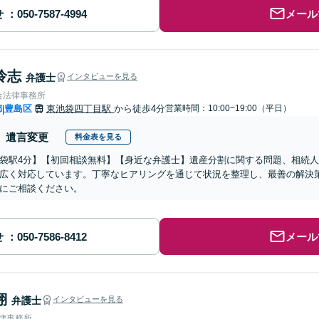
せ
メール
怜志
弁護士
インタビューを見る
合法律事務所
都
豊島区
東池袋四丁目駅
から徒歩4分
営業時間：10:00~19:00（平日）
|
遺言変更
料金表を見る
袋駅4分】【初回相談無料】【身近な弁護士】遺産分割に関する問題、相続
広く対応しています。丁寧なヒアリングを通じて状況を整理し、最善の解決
にご相談ください。
せ
メール
翔
弁護士
インタビューを見る
法律事務所