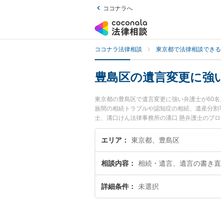
ココナラへ
ココナラ法律相談
東京都で法律相談できる
豊島区の遺言変更に強
東京都の豊島区で遺言変更に強い弁護士が60
族間の相続トラブルや認知症の相続、遺産分割
士、溝口けん法律事務所の溝口 懸弁護士のプ
士に相談したい』『遺言変更のトラブル解決の
困りの相談者さんにおすすめです。
エリア
東京都、豊島区
相談内容
相続・遺言、遺言の書き直
詳細条件
未選択