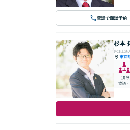
電話で面談予約
杉本 
弁護士法
東京
【弁護
協議・