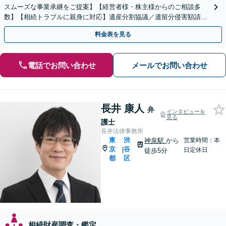
スムーズな事業承継をご提案】【経営者様・株主様からのご相談多
数】【相続トラブルに親身に対応】遺産分割協議／遺留分侵害額請求
／遺言書作成も丁寧に対応【40分相談無料】【渋谷駅3分】
料金表を見る
電話でお問い合わせ
メールでお問い合わせ
長井 康人
弁
インタビューを
見る
護士
長井法律事務所
東
渋
神泉駅
から
営業時間：本
京
谷
|
日定休日
徒歩5分
都
区
相続財産調査・鑑定