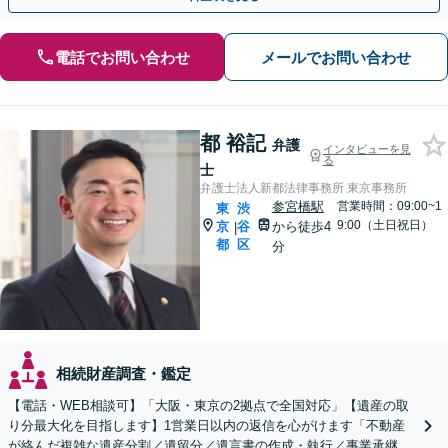
電話でお問い合わせ
メールでお問い合わせ
都 裕記
弁護
インタビューを見
る
士
弁護士法人新都法律事務所 東京事務所
参宮橋駅
営業時間：09:00~1
東
渋
9:00（土日祝日）
京
谷
から徒歩4
|
都
区
分
相続財産調査・鑑定
【電話・WEB相談可】「大阪・東京の2拠点で全国対応」【遺産の取
り分最大化を目指します】1営業日以内の返信を心がけます「不動産
が絡んだ複雑な遺産分割／遺留分／遺言書の作成・執行／事業承継な