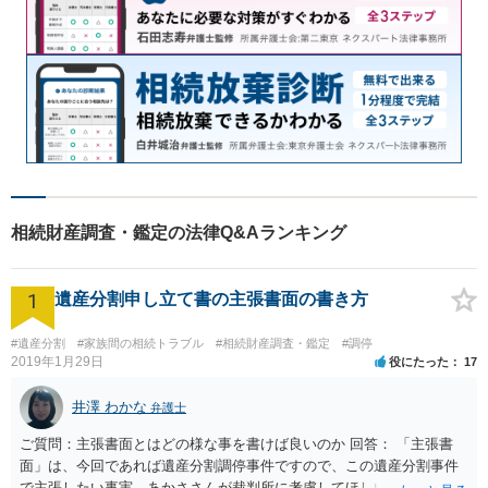
相続財産調査・鑑定の法律Q&Aランキング
1
遺産分割申し立て書の主張書面の書き方
#遺産分割
#家族間の相続トラブル
#相続財産調査・鑑定
#調停
2019年1月29日
役にたった
17
井澤 わかな
弁護士
ご質問：主張書面とはどの様な事を書けば良いのか 回答： 「主張書
面」は、今回であれば遺産分割調停事件ですので、この遺産分割事件
で主張したい事実、あかささんが裁判所に考慮してほしいと思う、亡