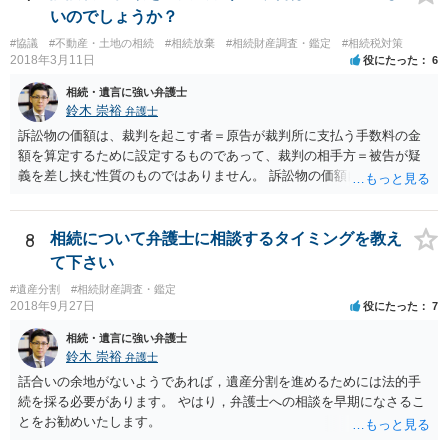
ありません。 なお、私が扱った相続放棄を検討していた案件で、期間
いのでしょうか？
伸長して調査したところ、サラ金に対する過払金など相当な財産が見
#協議
#不動産・土地の相続
#相続放棄
#相続財産調査・鑑定
#相続税対策
つかったため相続したという事例がありました。
2018年3月11日
役にたった
6
相続・遺言に強い弁護士
鈴木 崇裕
弁護士
訴訟物の価額は、裁判を起こす者＝原告が裁判所に支払う手数料の金
額を算定するために設定するものであって、裁判の相手方＝被告が疑
義を差し挟む性質のものではありません。 訴訟物の価額自体が裁判の
目的（審理の対象）となることもありませんので、上申書や証拠を出
したとしても、変更されることはありません。
8
相続について弁護士に相談するタイミングを教え
て下さい
#遺産分割
#相続財産調査・鑑定
2018年9月27日
役にたった
7
相続・遺言に強い弁護士
鈴木 崇裕
弁護士
話合いの余地がないようであれば，遺産分割を進めるためには法的手
続を採る必要があります。 やはり，弁護士への相談を早期になさるこ
とをお勧めいたします。