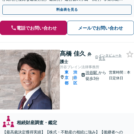
ど、お任せください」【休日相談あり】
料金表を見る
電話でお問い合わせ
メールでお問い合わせ
髙橋 佳久
弁
インタビューを
見る
護士
渋谷ブレイン法律事務所
東
渋
渋谷駅
から
営業時間：本
京
谷
|
日定休日
徒歩3分
都
区
相続財産調査・鑑定
【最高裁決定獲得実績】【株式・不動産の相続に強み】【後継者への