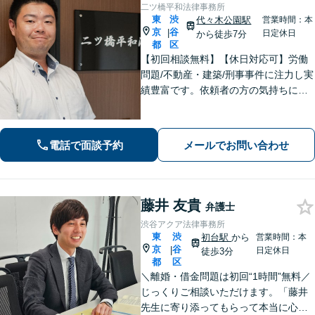
二ツ橋平和法律事務所
東
渋
代々木公園駅
営業時間：本
京
谷
|
日定休日
から徒歩7分
都
区
【初回相談無料】【休日対応可】労働
問題/不動産・建築/刑事事件に注力し実
績豊富です。依頼者の方の気持ちに寄
り添い、迅速な行動で難しい問題にも
誠実に対応します。
電話で面談予約
メールでお問い合わせ
藤井 友貴
弁護士
渋谷アクア法律事務所
東
渋
初台駅
から
営業時間：本
京
谷
|
日定休日
徒歩3分
都
区
＼離婚・借金問題は初回“1時間”無料／
じっくりご相談いただけます。「藤井
先生に寄り添ってもらって本当に心強