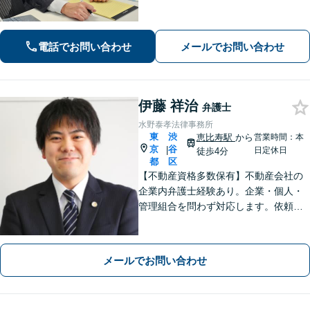
かった」といったお声も頂いていま
す。より良い未来を歩めるようお悩み
に真剣に向き合います【休日・夜間相
電話でお問い合わせ
メールでお問い合わせ
談可／完全個室】【企業法務も対応】
伊藤 祥治
弁護士
水野泰孝法律事務所
東
渋
恵比寿駅
から
営業時間：本
京
谷
|
日定休日
徒歩4分
都
区
【不動産資格多数保有】不動産会社の
企業内弁護士経験あり。企業・個人・
管理組合を問わず対応します。依頼者
さまにとっての最善を目指します。
【オンライン面談OK】【代官山駅4
分・恵比寿駅6分】
メールでお問い合わせ