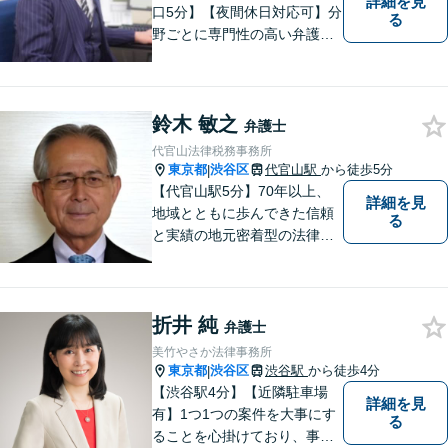
詳細を見
口5分】【夜間休日対応可】分
る
野ごとに専門性の高い弁護士
が対応、充実したリーガルサ
ービスの提供を目指します
鈴木 敏之
弁護士
代官山法律税務事務所
東京都
渋谷区
代官山駅
から徒歩5分
|
【代官山駅5分】70年以上、
詳細を見
地域とともに歩んできた信頼
る
と実績の地元密着型の法律事
務所だからこそ、できるご提
案があります！依頼者さまの
「これから」を見据え、一緒
折井 純
に明るい未来を描いていきま
弁護士
しょう！【恵比寿駅7分】【地
美竹やさか法律事務所
域密着型の法律事務所】
東京都
渋谷区
渋谷駅
から徒歩4分
|
【渋谷駅4分】【近隣駐車場
詳細を見
有】1つ1つの案件を大事にす
る
ることを心掛けており、事件