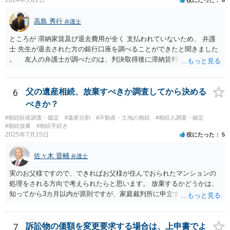
2024年5月2日
役にたった
6
高島 秀行
弁護士
ところが 滞納家賃及び退去費用が全く 支払われていないため、 弁護
士 先生が退去された方の銀行口座を調べることができたと聞きました
。 友人の弁護士が調べたのは、判決取得後に滞納賃料回収のため
に、預金の有無及び残高の開示を求めたもので 判決を取るために、
預金の入出金履歴を調べたわけではありません。 残念ながら、事案
や目的も異なりますし、開示の内容も異なります。
6
父の遺産相続、放棄すべきか調査してから決める
べきか？
#相続財産調査・鑑定
#遺産分割
#不動産・土地の相続
#相続人調査・確定
#相続放棄
#相続手続き
2025年7月15日
役にたった
5
佐々木 晋輔
弁護士
実のお父様ですので、できればお父様が住んでおられたマンションの
処理をされる方向で考えられたらと思います。 放棄するかどうかは、
知ってから3カ月以内が原則ですが、家庭裁判所に申立すれば3カ月の
期間を伸長することができます。 その間に、財産の状況を調査して、
放棄するかどうか決めることができます。 銀行やサラ金が数年も放置
することはありませんので、数年後に借金が発見される可能性はほぼ
7
訴訟物の価額を変更要求する場合は、上申書でよ