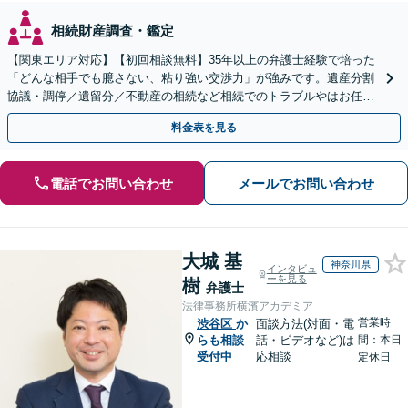
相続財産調査・鑑定
【関東エリア対応】【初回相談無料】35年以上の弁護士経験で培った
「どんな相手でも臆さない、粘り強い交渉力」が強みです。遺産分割
協議・調停／遺留分／不動産の相続など相続でのトラブルやはお任せ
ください。遺言書や生前贈与など生前対策にも注力
料金表を見る
電話でお問い合わせ
メールでお問い合わせ
大城 基
神奈川県
インタビュ
ーを見る
樹
弁護士
法律事務所横濱アカデミア
営業時
渋谷区
か
面談方法(対面・電
らも相談
話・ビデオなど)は
間：本日
受付中
応相談
定休日