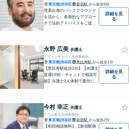
相談ください。
東京都
渋谷区
新宿駅
から徒歩5分
|
理系出身のバックグラウンド
詳細を見
を活かし、多面的なアプロー
る
チで法的アドバイスをご提供
いたします
永野 広美
弁護士
アヴァンギャルド法律事務所
東京都
渋谷区
恵比寿駅
から徒歩1分
|
【恵比寿駅徒歩1分】【弁護士
詳細を見
直通LINE・チャットで相談可
る
能】弁護士2人体制で案件に取
り組み、多角的な視点から迅
速に解決に導きます。依頼者
様のお話をしっかりと伺い、
今村 幸正
最適な解決策を提案【年中無
弁護士
休・早朝夜間対応可能（要予
アウル東京法律事務所
約）】
東京都
渋谷区
新宿駅
から徒歩2分
|
【初回相談無料】【新宿駅南