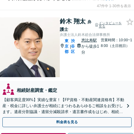
47件中 1-30件を表示
鈴木 翔太
弁
インタビューを
見る
護士
弁護士法人鈴木総合法律事務所
恵比寿駅
営業時間：10:00~1
東
渋
8:00（土日祝日）
京
谷
から徒歩1
|
都
区
分
相続財産調査・鑑定
【顧客満足度99%】実績な豊富！【FP資格・不動産関連資格有】不動
産・税金に詳しい弁護士が相続にまつわるあらゆるご相談をお受けし
ます。遺産分割協議・遺留分減殺請求・遺言書作成をはじめ、相続で
すでに揉めている方はどうぞご相談ください。
料金表を見る