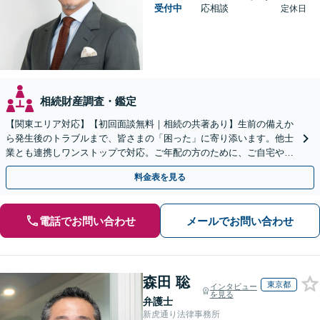
受付中
応相談
定休日
相続財産調査・鑑定
【関東エリア対応】【初回面談無料｜相続の共著あり】生前の備えか
ら発生後のトラブルまで、皆さまの「困った」に寄り添います。他士
業とも連携しワンストップで対応。ご年配の方のために、ご自宅やご
近所への出張相談も実施【秘密厳守｜休日・夜間相談可】
料金表を見る
電話でお問い合わせ
メールでお問い合わせ
森田 聡
東京都
インタビュー
を見る
弁護士
新虎通り法律事務所