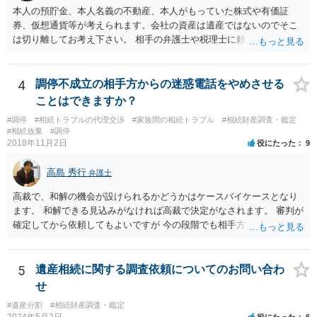
本人の預貯金、本人名義の不動産、本人がもっていた株式や有価証
券、仮想通貨等が考えられます。会社の資産は遺産ではないのでそこ
は切り離してお考え下さい。 相手の弁護士や税理士に頼んでも守秘義
務を理由に断られる可能性が高いです。 資料は調停を起こしてから任
意に開示を求め、応じなければ「調査嘱託」という手続きを使って銀
行等に照会をかけることになるでしょう。 不動産は、相続登記が済ん
4
調停不成立の相手方からの迷惑電話をやめさせる
でいなければ市役所ないし区役所に、お子様と義父様のつながりがわ
ことはできますか？
かる戸籍一式を揃えてもちこみ、「名寄せ」という手続きをすると、
#調停
#相続トラブルの代理交渉
#家族間の相続トラブル
#相続財産調査・鑑定
分かると思います。遺産分割協議書の偽造等により既に相続登記され
#相続放棄
#調停
てしまっている場合は、住所などに当たりをつけて登記名義を調べて
2018年11月2日
役にたった
9
探すことになるでしょう。 代理人弁護士を立てられるのはおすすめで
すが、現代では、各々が自由に価格設定をしていますので、特に相場
高島 秀行
弁護士
はお示しできません。ただし、かつて日本弁護士連合会が設けていた
報酬基準を踏まえて価格設定している弁護士は一定数いると思います
高裁で、和解の機会が設けられるかどうかはケースバイケースとなり
ので、それが一応の目安となるでしょう。
ます。 和解できる見込みがなければ高裁で決定がなされます。 審判が
確定してから依頼してもよいですが 今の段階でも相手方の連絡が迷惑
であれば 弁護士に依頼してもよいと思います。
5
遺産相続に関する調査依頼についてのお問い合わ
せ
#遺産分割
#相続財産調査・鑑定