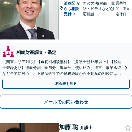
営業時
渋谷区
か
面談方法(対面・電
らも相談
話・ビデオなど)は
間：本日
受付中
応相談
定休日
相続財産調査・鑑定
【関東エリア対応】【☎︎初回相談無料】【弁護士歴15年以上】【税理
士登録あり】遺産分割、寄与分、遺留分、使い込み、遺言、事業承継
など全てに対応可。不動産会社での勤務経験から不動産の相続には特
に的確に対応【出張サービス】【夜間・休日面談】
料金表を見る
メールでお問い合わせ
加藤 聡
弁護士