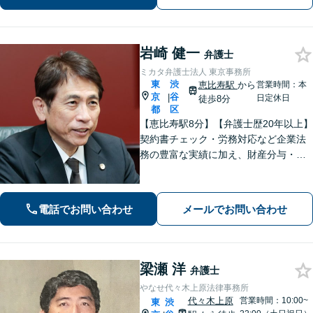
日・夜間対応】
岩崎 健一
弁護士
ミカタ弁護士法人 東京事務所
東
渋
恵比寿駅
から
営業時間：本
京
谷
|
日定休日
徒歩8分
都
区
【恵比寿駅8分】【弁護士歴20年以上】
契約書チェック・労務対応など企業法
務の豊富な実績に加え、財産分与・親
権など離婚問題のご相談も100件以上の
実績あり。法人・個人問わず、誠実に
寄り添い最適な解決を目指します。
電話でお問い合わせ
メールでお問い合わせ
【初回相談可能】【WEB面談可能】
梁瀬 洋
弁護士
やなせ代々木上原法律事務所
代々木上原
営業時間：10:00~
東
渋