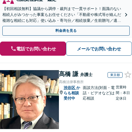
【初回相談無料】協議から調停・裁判まで一貫サポート！面識のない
相続人がみつかった事案もお任せください「不動産や株式等が絡んだ
複雑な相続にも対応」使い込み・寄与分／相続放棄／生前贈与／遺言
書作成ほか【休日・夜間相談可】【完全個室対応】
料金表を見る
電話でお問い合わせ
メールでお問い合わせ
髙橋 謙
弁護士
東京都
髙橋法律事務所
営業時
渋谷区
か
面談方法(対面・電
らも相談
話・ビデオなど)は
間：本日
受付中
応相談
定休日