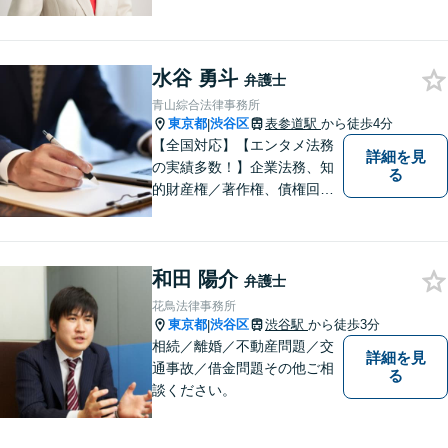
が解決したときに、依頼者の
方が笑顔になっていただける
ように誠意を尽くして頑張り
水谷 勇斗
ます。どうぞ一人で思い悩ま
弁護士
ずに安心してご相談くださ
青山綜合法律事務所
い。
東京都
渋谷区
表参道駅
から徒歩4分
|
【全国対応】【エンタメ法務
詳細を見
の実績多数！】企業法務、知
る
的財産権／著作権、債権回収
その他の裁判など、お困りの
際はご相談ください。WEB会
議システム導入で円滑にリー
和田 陽介
ガルサービスをお届けしま
弁護士
す。
花鳥法律事務所
東京都
渋谷区
渋谷駅
から徒歩3分
|
相続／離婚／不動産問題／交
詳細を見
通事故／借金問題その他ご相
る
談ください。