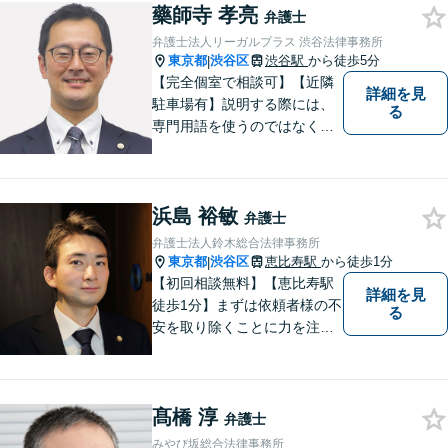
藥師寺 孝亮
弁護士
弁護士法人リーガルプラス 渋谷法律事務所
東京都
渋谷区
渋谷駅
から徒歩5分
|
【完全個室で相談可】【近隣
詳細を見
駐車場有】説明する際には、
る
専門用語を使うのではなく、
平易な言葉でお伝えするよう
に努めています。丁寧にご意
向を伺いながら最善の解決に
浜島 裕敏
向けて、10年以上にわたる弁
弁護士
護士活動から得た知識・経験
弁護士法人鈴木総合法律事務所
をフル活用して解決を目指し
東京都
渋谷区
恵比寿駅
から徒歩1分
|
ます。
【初回相談無料】【恵比寿駅
詳細を見
徒歩1分】まずは依頼者様の不
る
安を取り除くことに力を注い
でいます。スピード重視で、
法律面にとどまらない真の解
決を目指します。借金・刑事
髙橋 淳
事件・労働トラブル・離婚問
弁護士
題などお悩みのことはぜひご
みやび坂総合法律事務所