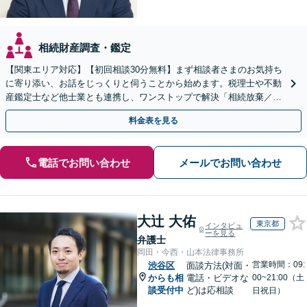
相続財産調査・鑑定
【関東エリア対応】【初回相談30分無料】まず相談者さまのお気持ち
に寄り添い、お話をじっくりと伺うことから始めます。税理士や不動
産鑑定士など他士業とも連携し、ワンストップで解決「相続放棄／遺
言書作成／遺留分侵害額請求／使い込み・寄与分など」
料金表を見る
電話でお問い合わせ
メールでお問い合わせ
大辻 大佑
東京都
インタビュ
ーを見る
弁護士
岡田・今西・山本法律事務所
営業時間：09:
渋谷区
面談方法(対面・
からも相
電話・ビデオな
00~21:00（土
談受付中
ど)は応相談
日祝日）