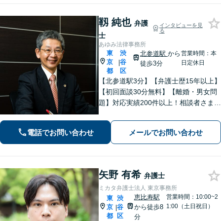
靱 純也
弁護
インタビューを見
る
士
あゆみ法律事務所
東
渋
北参道駅
から
営業時間：本
京
谷
|
日定休日
徒歩3分
都
区
【北参道駅3分】【弁護士歴15年以上】
【初回面談30分無料】【離婚・男女問
題】対応実績200件以上！相談者さまが
求める本当の解決を目指します。【交
通事故】後遺障害等級非該当から高次
電話でお問い合わせ
メールでお問い合わせ
脳機能障害などの高額賠償まで解決実
績多数！
矢野 有希
弁護士
ミカタ弁護士法人 東京事務所
恵比寿駅
営業時間：10:00~2
東
渋
1:00（土日祝日）
京
谷
から徒歩8
|
都
区
分