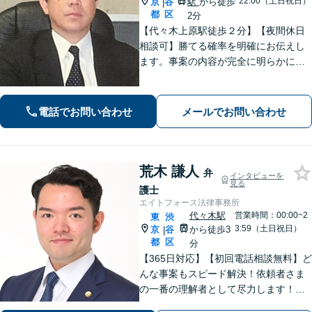
22:00（土日祝日）
京
谷
駅
から徒歩
|
都
区
2分
【代々木上原駅徒歩２分】【夜間休日
相談可】勝てる確率を明確にお伝えし
ます。事案の内容が完全に明らかにな
るまで、依頼者様のお話をじっくり伺
い、着実に実行します。都合の良いこ
とは一切言いません。安心しておまか
電話でお問い合わせ
メールでお問い合わせ
せください。
荒木 謙人
弁
インタビューを
見る
護士
エイトフォース法律事務所
代々木駅
営業時間：00:00~2
東
渋
3:59（土日祝日）
京
谷
から徒歩3
|
都
区
分
【365日対応】【初回電話相談無料】ど
んな事案もスピード解決！依頼者さま
の一番の理解者として尽力します！注
力分野は、刑事事件／詐欺・消費者問