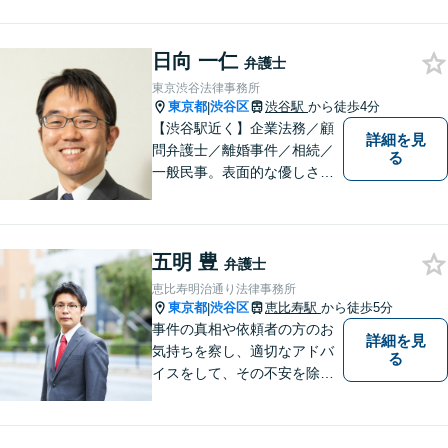
幅広いサービスをご提供致し
ます。税務会計から法律まで
日向 一仁
を捉えたトータルサポートが
弁護士
可能です。
東京渋谷法律事務所
東京都
渋谷区
渋谷駅
から徒歩4分
|
【渋谷駅近く】企業法務／顧
詳細を見
問弁護士／離婚事件／相続／
る
一般民事。表面的な優しさだ
けではなく、常に依頼者のた
めに法律の専門家として動け
る弁護士を目指して日々努力
五明 豊
をしております。お気軽にご
弁護士
相談ください。
恵比寿明治通り法律事務所
東京都
渋谷区
恵比寿駅
から徒歩5分
|
事件の真相や依頼者の方のお
詳細を見
気持ちを察し、適切なアドバ
る
イスをして、その不安を除去
できればと思います。