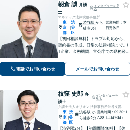
朝倉 誠
弁護
インタビューを見
る
士
マネテック法律税務事務所
東
渋
渋谷駅
から
営業時間：本
京
谷
|
日定休日
徒歩3分
都
区
【初回相談無料】トラブル対応から、
契約書の作成、日常の法律相談まで。I
T企業、金融機関、官公庁での勤務経験
を有する弁護士が、あなたの法律問題
を解決に導きます。【電話・メール・
電話でお問い合わせ
メールでお問い合わせ
WEB面談可】【渋谷駅6分】
枝窪 史郎
弁
インタビューを
見る
護士
弁護士法人オリオン 法律事務所渋谷支部
東
渋
渋谷駅
か
営業時間：09:30~1
京
谷
|
7:00（土日祝日）
ら徒歩2分
都
区
【渋谷駅2分】【初回面談無料】【休