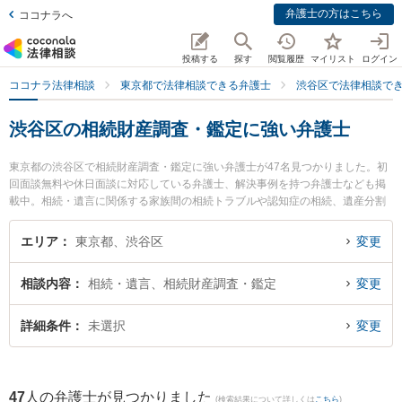
弁護士の方はこちら
ココナラへ
投稿する
探す
閲覧履歴
マイリスト
ログイン
ココナラ法律相談
東京都で法律相談できる弁護士
渋谷区で法律相談で
渋谷区の相続財産調査・鑑定に強い弁護士
東京都の渋谷区で相続財産調査・鑑定に強い弁護士が47名見つかりました。初
回面談無料や休日面談に対応している弁護士、解決事例を持つ弁護士なども掲
載中。相続・遺言に関係する家族間の相続トラブルや認知症の相続、遺産分割
等の細かな分野での絞り込み検索もでき便利です。特に弁護士法人鈴木総合法
律事務所の鈴木 翔太弁護士や船井法律事務所の船井 克矢弁護士、弁護士法人新
エリア
東京都、渋谷区
変更
都法律事務所 東京事務所の都 裕記弁護士のプロフィール情報や弁護士費用、強
みなどが注目されています。『渋谷区で土日や夜間に発生した相続財産調査・
相談内容
相続・遺言、相続財産調査・鑑定
変更
鑑定のトラブルを今すぐに弁護士に相談したい』『相続財産調査・鑑定のトラ
ブル解決の実績豊富な近くの弁護士を検索したい』『初回相談無料で相続財産
調査・鑑定を法律相談できる渋谷区内の弁護士に相談予約したい』などでお困
詳細条件
未選択
変更
りの相談者さんにおすすめです。
47
人の弁護士が見つかりました
(検索結果について詳しくは
こちら
)