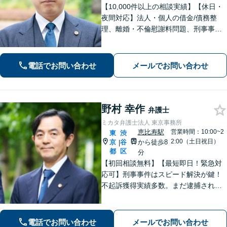
【10,000件以上の相談実績】【休日・
夜間対応】法人・個人の借金/債務整
理、離婚・不倫慰謝料問題、刑事事
件・少年事件/企業法務ならお任せくだ
さい。365日受付で、スピーディーに対
応いたします。
電話でお問い合わせ
メールでお問い合わせ
野村 幸作
弁護士
ミカタ弁護士法人 東京事務所
恵比寿駅
営業時間：10:00~2
東
渋
2:00（土日祝日）
京
谷
から徒歩8
|
都
区
分
【初回相談無料】【最短即日！緊急対
応可】刑事事件はスピード解決が鍵！
不起訴獲得実績多数。まだ逮捕されて
いないが、警察に捜査されている場合
は一刻も早くご相談ください。深夜ま
で電話受付中！【恵比寿駅8分】【休
電話でお問い合わせ
メールでお問い合わせ