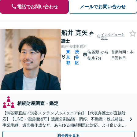
電話でお問い合わせ
メールでお問い合わせ
船井 克矢
弁
インタビューを
見る
護士
船井法律事務所
東
渋
渋谷駅
から
営業時間：本
京
谷
|
日定休日
徒歩7分
都
区
相続財産調査・鑑定
【渋谷駅直結／渋谷スクランブルスクエア内】【代表弁護士が直接対
応】【LINE・電話相談可】遺産分割協議・調停、不動産・株式相続、
事業承継、遺言書作成など、あらゆる相続問題に対応。より良い未来
のため、円満な解決を目指します。
料金表を見る