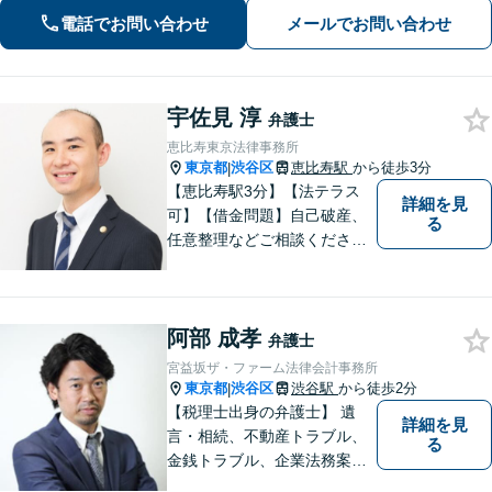
題／インターネット／男女問題／相続
電話でお問い合わせ
メールでお問い合わせ
／債権回収／不動産／企業法務など
【完全個室】【代々木駅3分】
宇佐見 淳
弁護士
恵比寿東京法律事務所
東京都
渋谷区
恵比寿駅
から徒歩3分
|
【恵比寿駅3分】【法テラス
詳細を見
可】【借金問題】自己破産、
る
任意整理などご相談ください
【離婚問題】不貞慰謝料・財
産分与・親権など幅広く対応
できます【初回相談60分無
阿部 成孝
料】ご相談者さまに寄り添っ
弁護士
た解決方法をご提案します！
宮益坂ザ・ファーム法律会計事務所
東京都
渋谷区
渋谷駅
から徒歩2分
|
【税理士出身の弁護士】 遺
詳細を見
言・相続、不動産トラブル、
る
金銭トラブル、企業法務案件
他、お金やビジネスに関わる