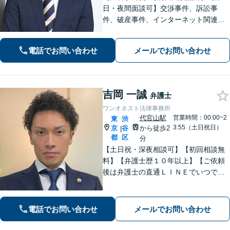
日・夜間面談可】交渉事件、訴訟事
件、破産事件、インターネット関連事
件、離婚事件、交通事故事件、刑事事
件など多様な法律問題に対応いたしま
電話でお問い合わせ
メールでお問い合わせ
す。法律問題を抱えるお客様の不安を
解消し、迅速に解決策を提供いたしま
す。
吉岡 一誠
弁護士
ワンオネスト法律事務所
代官山駅
営業時間：00:00~2
東
渋
3:55（土日祝日）
京
谷
から徒歩2
|
都
区
分
【土日祝・深夜相談可】【初回相談無
料】【弁護士歴１０年以上】【ご依頼
後は弁護士の直通ＬＩＮＥでいつでも
連絡可能】【刑事事件・不動産トラブ
ル・企業法務・男女トラブル・ナイト
ワークトラブルに注力】
電話でお問い合わせ
メールでお問い合わせ