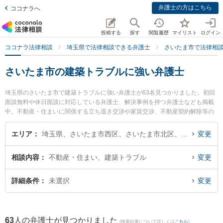
弁護士の方はこちら
ココナラへ
投稿する
探す
閲覧履歴
マイリスト
ログイン
ココナラ法律相談
埼玉県で法律相談できる弁護士
さいたま市で法律相
さいたま市の建築トラブルに強い弁護士
埼玉県のさいたま市で建築トラブルに強い弁護士が63名見つかりました。初回
面談無料や休日面談に対応している弁護士、解決事例を持つ弁護士なども掲載
中。不動産・住まいに関係する立ち退き交渉や家賃交渉、不動産契約解除等の
細かな分野での絞り込み検索もでき便利です。特に弁護士法人KTG 浦和法律事
務所の本多 将大弁護士や大野角谷法律事務所の角谷 史織弁護士、ハレグラス法
エリア
埼玉県、さいたま市西区、さいたま市北区、さいたま市大宮区、さいたま市見沼区、さいたま市中央区、さいたま市桜区、さいたま市浦和区、さいたま市南区、さいたま市緑区、さいたま市岩槻区
変更
律事務所の大塚 翔太弁護士のプロフィール情報や弁護士費用、強みなどが注目
されています。『さいたま市で土日や夜間に発生した建築トラブルのトラブル
相談内容
不動産・住まい、建築トラブル
変更
を今すぐに弁護士に相談したい』『建築トラブルのトラブル解決の実績豊富な
近くの弁護士を検索したい』『初回相談無料で建築トラブルを法律相談できる
さいたま市内の弁護士に相談予約したい』などでお困りの相談者さんにおすす
詳細条件
未選択
変更
めです。
63
人の弁護士が見つかりました
(検索結果について詳しくは
こちら
)