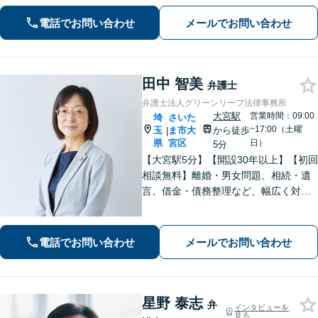
電話でお問い合わせ
メールでお問い合わせ
田中 智美
弁護士
弁護士法人グリーンリーフ法律事務所
大宮駅
営業時間：09:00
埼
さいた
~17:00（土曜
玉
ま市大
から徒歩
|
県
宮区
日）
5分
【大宮駅5分】【開設30年以上】【初回
相談無料】離婚・男女問題、相続・遺
言、借金・債務整理など、幅広く対応
しています。相談者さまが前向きに人
生を歩めるよう、親切丁寧にサポート
いたしますので、お気軽にご相談くだ
電話でお問い合わせ
メールでお問い合わせ
さい。【電話相談可】【休日・夜間対
応】
星野 泰志
弁
インタビューを
見る