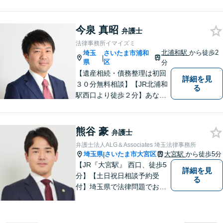
を持つ弁護士が、ともに解決
を目指します。どうぞお気軽
今泉 真昭
にご相談ください。
弁護士
法律事務所イマイズミ
北浦和駅
から徒歩2
埼玉
さいたま市浦和
|
県
区
分
【遺産相続・債務整理は初回
詳細を見
３０分無料相談】【JR北浦和
る
駅西口より徒歩２分】あなた
の悩み、法律事務所イマイズ
ミがお預かりします。あなた
の代わりに悩み、考え、解決
熊谷 豪
弁護士
策をご提案します。
弁護士法人ALG＆Associates 埼玉法律事務所
埼玉県
さいたま市大宮区
大宮駅
から徒歩5分
|
【JR『大宮駅』 西口、徒歩5
詳細を見
分】【土日祝日相談予約受
る
付】埼玉県で法律問題でお困
りの方、豊富な実績と専門性
を持つ弁護士が、ともに解決
を目指します。どうぞお気軽