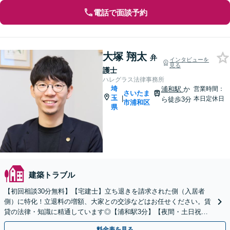
電話で面談予約
大塚 翔太
弁
インタビューを
見る
護士
ハレグラス法律事務所
埼
浦和駅
か
営業時間：
さいたま
玉
|
本日定休日
ら徒歩3分
市浦和区
県
建築トラブル
【初回相談30分無料】【宅建士】立ち退きを請求された側（入居者
側）に特化！立退料の増額、大家との交渉などはお任せください。賃
貸の法律・知識に精通しています◎【浦和駅3分】【夜間・土日祝面
談可】
料金表を見る