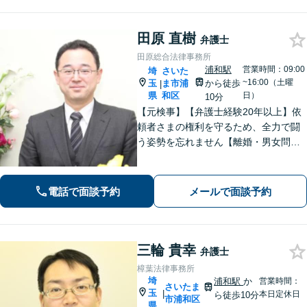
田原 直樹
弁護士
田原総合法律事務所
浦和駅
営業時間：09:00
埼
さいた
~16:00（土曜
玉
ま市浦
から徒歩
|
県
和区
日）
10分
【元検事】【弁護士経験20年以上】依
頼者さまの権利を守るため、全力で闘
う姿勢を忘れません【離婚・男女問
題】DV・ハラスメント問題はお任せく
ださい【相続・遺言】特別受益や寄与
分・遺留分にも積極的に対応【夜間／
電話で面談予約
メールで面談予約
休日の相談可能】
三輪 貴幸
弁護士
樟葉法律事務所
埼
浦和駅
か
営業時間：
さいたま
玉
|
本日定休日
ら徒歩10分
市浦和区
県