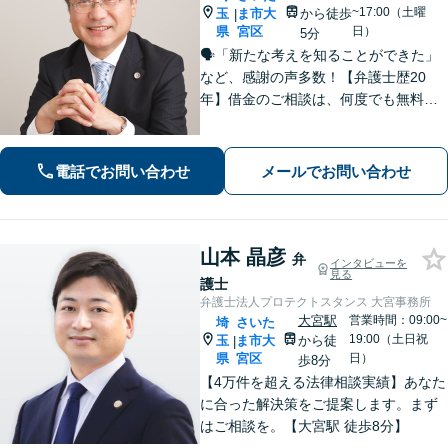
~17:00（土曜
玉
ま市大
から徒歩
|
県
宮区
日）
5分
🗣️「新たな考えを知ることができた」
など、感謝の声多数！【弁護士歴20
年】借金のご相談は、何度でも無料！
自己破産と個人再生であれば、弁護士
費用は着手金1万円。法人破産も対応可
能です【休日・夜間対応可】親切かつ
電話でお問い合わせ
メールでお問い合わせ
丁寧な対応に定評あり
山本 晶彦
弁
インタビューを
見る
護士
弁護士法人プロテクトスタンス 大宮事務所
大宮駅
営業時間：09:00~
埼
さいた
19:00（土日祝
玉
ま市大
から徒
|
県
宮区
日）
歩8分
【4万件を超える法律相談実績】あなた
に合った解決策をご提案します。まず
はご相談を。【大宮駅 徒歩8分】