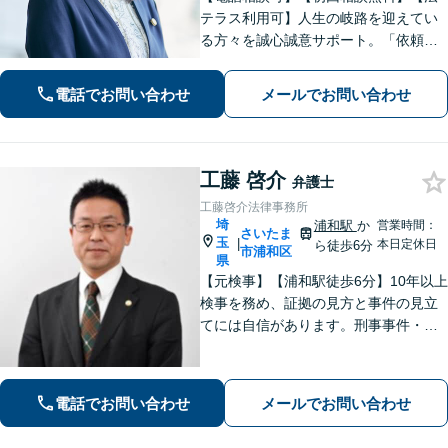
テラス利用可】人生の岐路を迎えてい
る方々を誠心誠意サポート。「依頼者
さまとの対話を大事にしています」男
女問題／借金問題／相続／企業法務／
電話でお問い合わせ
メールでお問い合わせ
刑事事件／交通事故／労働問題など、
幅広く対応【完全個室】【大宮駅3分】
工藤 啓介
弁護士
工藤啓介法律事務所
埼
浦和駅
か
営業時間：
さいたま
玉
|
本日定休日
ら徒歩6分
市浦和区
県
【元検事】【浦和駅徒歩6分】10年以上
検事を務め、証拠の見方と事件の見立
てには自信があります。刑事事件・離
婚等の家事事件・企業法務のご相談を
お受けしております。まずはお問い合
わせ下さい。
電話でお問い合わせ
メールでお問い合わせ