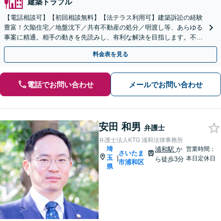
建築トラブル
【電話相談可】【初回相談無料】【法テラス利用可】建築訴訟の経験
豊富！欠陥住宅／地盤沈下／共有不動産の処分／明渡し等、あらゆる
事案に精通。相手の動きを先読みし、有利な解決を目指します。不動
産会社の顧問契約もお任せ【完全個室】【大宮駅3分】
料金表を見る
電話でお問い合わせ
メールでお問い合わせ
安田 和男
弁護士
弁護士法人KTG 浦和法律事務所
埼
浦和駅
か
営業時間：
さいたま
玉
|
本日定休日
ら徒歩3分
市浦和区
県