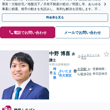
豊富！欠陥住宅／地盤沈下／共有不動産の処分／明渡し等、あらゆる
事案に精通。相手の動きを先読みし、有利な解決を目指します。不動
産会社の顧問契約もお任せ【完全個室】【大宮駅3分】
料金表を見る
電話でお問い合わせ
メールでお問い合わせ
中野 博喜
弁
インタビューを
見る
護士
中野法律事務所
埼
大宮駅
か
営業時間：
さいたま
玉
|
本日定休日
ら徒歩2分
市大宮区
県