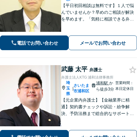
【平日初回相談は無料です】１人で悩
んでいませんか？早めのご相談が解決
を早めます。「気軽に相談できる弁護
士」として企業法務、相続から借金問
題まで広く対応。裁判所隣の立地を活
かした迅速な行動力でサポートしま
電話でお問い合わせ
メールでお問い合わせ
す。まずはお気軽にご相談ください。
武藤 太平
弁護士
弁護士法人KTG 浦和法律事務所
埼
浦和駅
か
営業時間：
さいたま
玉
|
本日定休日
ら徒歩3分
市浦和区
県
【元企業内弁護士】【金融業界に精
通】契約書チェックや訴訟・紛争解
決、予防法務まで総合的なサポートが
可能です。債権回収の実績も多数！
【ワンストップサービスの提供】