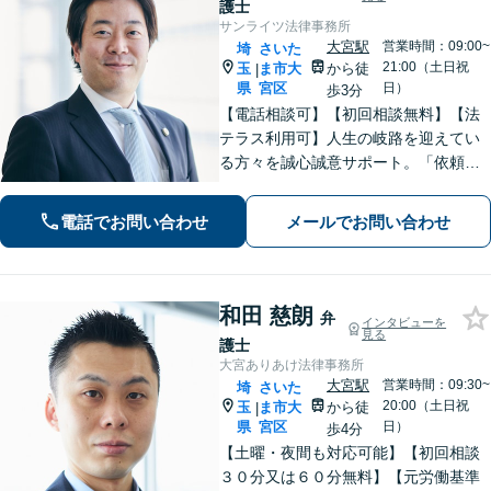
護士
サンライツ法律事務所
大宮駅
営業時間：09:00~
埼
さいた
21:00（土日祝
玉
ま市大
から徒
|
県
宮区
日）
歩3分
【電話相談可】【初回相談無料】【法
テラス利用可】人生の岐路を迎えてい
る方々を誠心誠意サポート。「依頼者
さまとの対話を大事にしています」男
女問題／借金問題／相続／企業法務／
電話でお問い合わせ
メールでお問い合わせ
刑事事件／交通事故／労働問題など、
幅広く対応【完全個室】【大宮駅3分】
和田 慈朗
弁
インタビューを
見る
護士
大宮ありあけ法律事務所
大宮駅
営業時間：09:30~
埼
さいた
20:00（土日祝
玉
ま市大
から徒
|
県
宮区
日）
歩4分
【土曜・夜間も対応可能】【初回相談
３０分又は６０分無料】【元労働基準