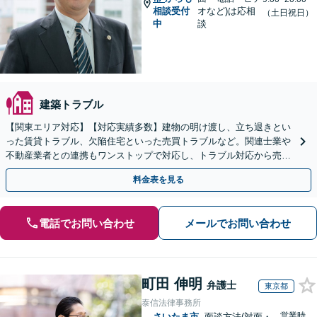
相談受付
オなど)は応相
（土日祝日）
中
談
建築トラブル
【関東エリア対応】【対応実績多数】建物の明け渡し、立ち退きとい
った賃貸トラブル、欠陥住宅といった売買トラブルなど。関連士業や
不動産業者との連携もワンストップで対応し、トラブル対応から売却
まで徹底サポート【初回相談無料】
料金表を見る
電話でお問い合わせ
メールでお問い合わせ
町田 伸明
弁護士
東京都
泰信法律事務所
営業時
さいたま市
面談方法(対面・