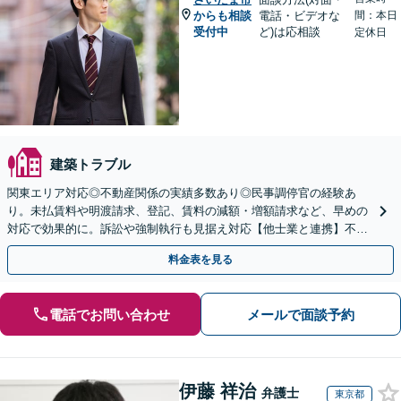
からも相談
電話・ビデオな
間：本日
受付中
ど)は応相談
定休日
建築トラブル
関東エリア対応◎不動産関係の実績多数あり◎民事調停官の経験あ
り。未払賃料や明渡請求、登記、賃料の減額・増額請求など、早めの
対応で効果的に。訴訟や強制執行も見据え対応【他士業と連携】不動
産登記・税関係も対応！十数年前の仮登記抹消請求の実績も◎
料金表を見る
電話でお問い合わせ
メールで面談予約
伊藤 祥治
弁護士
東京都