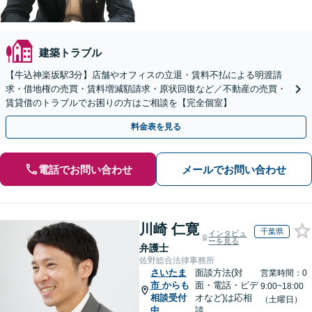
建築トラブル
【牛込神楽坂駅3分】店舗やオフィスの立退・賃料不払による明渡請
求・借地権の売買・賃料増減額請求・原状回復など／不動産の売買・
賃貸借のトラブルでお困りの方はご相談を【完全個室】
料金表を見る
電話でお問い合わせ
メールでお問い合わせ
川崎 仁寛
千葉県
インタビュ
ーを見る
弁護士
佐野総合法律事務所
さいたま
面談方法(対
営業時間：0
市
からも
面・電話・ビデ
9:00~18:00
相談受付
オなど)は応相
（土曜日）
中
談