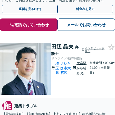
代行し、ご負担を軽減します。立退・明渡し請求／賃貸契約書の作
成・チェックなどお気軽にご相談ください【北浦和駅2分】
事例を見る(1件)
料金表を見る
電話でお問い合わせ
メールでお問い合わせ
田辺 晶夫
弁
インタビューを
見る
護士
サンライツ法律事務所
大宮駅
営業時間：09:00~
埼
さいた
21:00（土日祝
玉
ま市大
から徒
|
県
宮区
日）
歩3分
建築トラブル
【電話相談可】【初回相談無料】【法テラス利用可】建築訴訟の経験