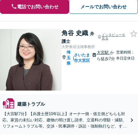
電話でお問い合わせ
メールでお問い合わせ
角谷 史織
弁
インタビューを
見る
護士
大野角谷法律事務所
埼
大宮駅
か
営業時間：
さいたま
玉
|
本日定休日
ら徒歩7分
市大宮区
県
建築トラブル
【大宮駅7分】【弁護士歴10年以上】オーナー側・借主側どちらも対
応。家賃の未払い対応、建物の明け渡し請求、立退料の増額・減額、
リフォームトラブル等。交渉・民事調停・訴訟・強制執行など、すべ
ての段階で代理人となることができます【WEB面談可】