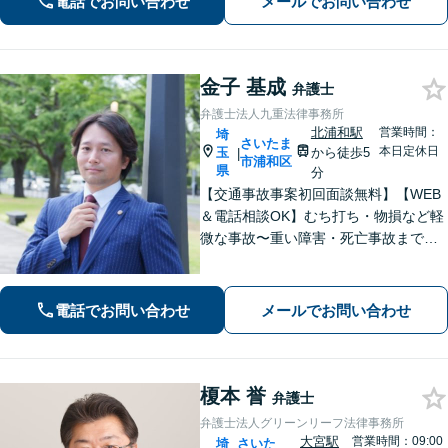
電話でお問い合わせ
メールでお問い合わせ
金子 基成
弁護士
弁護士法人九重法律事務所
北浦和駅
営業時間：
埼
さいたま
本日定休日
玉
から徒歩5
|
市浦和区
県
分
【交通事故事案初回面談無料】【WEB
＆電話相談OK】むち打ち・物損など軽
微な事故〜重い障害・死亡事故まで、
豊富な対応実績。弁護士3名で3,000件
以上の交通事故の実績あり。ご相談、
解決まで全て弁護士が対応し、負担を
電話でお問い合わせ
メールでお問い合わせ
軽減します【北浦和駅7分】
榎本 誉
弁護士
弁護士法人グリーンリーフ法律事務所
大宮駅
営業時間：09:00
埼
さいた