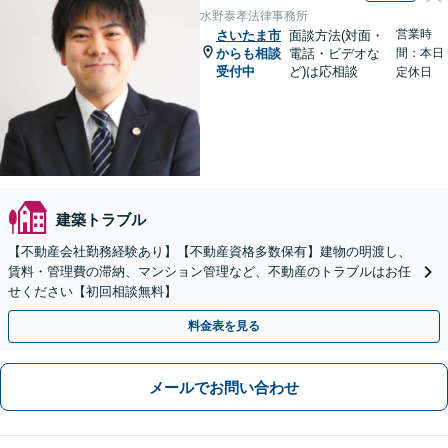
水野泰孝法律事務所
営業時
さいたま市
面談方法(対面・
からも相談
電話・ビデオな
間：本日
受付中
ど)は応相談
定休日
建築トラブル
【不動産会社勤務経験あり】【不動産資格多数保有】建物の明渡し、
賃料・管理費の滞納、マンション管理など、不動産のトラブルはお任
せください【初回相談無料】
料金表を見る
メールでお問い合わせ