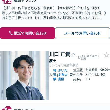
建築トラブル
【貸主側・借主側どちらもご相談可】【大宮駅2分】立ち退き・明け
渡し／不動産相続／不動産売買のトラブルなど、不動産に関するお悩
みを手広く扱っております。不動産会社の顧問契約も承っておりま
す。【夜間・休日の相談可能】【オンライン相談可能】
電話でお問い合わせ
メールでお問い合わせ
川口 正貴
弁
インタビューを
見る
護士
サンライツ法律事務所
大宮駅
営業時間：09:00~
埼
さいた
21:00（土日祝
玉
ま市大
から徒
|
県
宮区
日）
歩3分