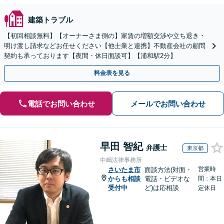
建築トラブル
【初回相談無料】【オーナーさま側の】家賃の増額交渉や立ち退き・
明け渡し請求などお任せください【他士業と連携】不動産会社の顧問
契約も承っております【夜間・休日面談可】【浦和駅2分】
料金表を見る
電話でお問い合わせ
メールでお問い合わせ
早田 智紀
弁護士
東京都
中嶋法律事務所
営業時
さいたま市
面談方法(対面・
からも相談
電話・ビデオな
間：本日
受付中
ど)は応相談
定休日