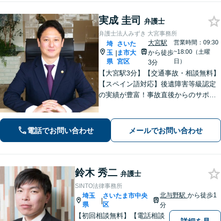
実成 圭司
弁護士
弁護士法人みずき 大宮事務所
大宮駅
営業時間：09:30
埼
さいた
~18:00（土曜
玉
ま市大
から徒歩
|
県
宮区
日）
3分
【大宮駅3分】【交通事故・相談無料】
【スペイン語対応】後遺障害等級認定
の実績が豊富！事故直後からのサポー
トで早期解決「後遺障害異議申立によ
り1100万円増額」「債務整理に豊富な
実績あり」最適な債務整理手段をご提
電話でお問い合わせ
メールでお問い合わせ
案【分割・後払い応相談】
鈴木 秀二
弁護士
SINTO法律事務所
北与野駅
から徒歩1
埼玉
さいたま市中央
|
県
区
分
【初回相談無料】【電話相談