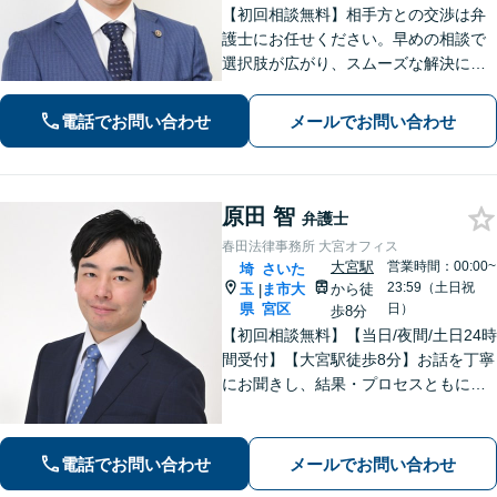
【初回相談無料】相手方との交渉は弁
護士にお任せください。早めの相談で
選択肢が広がり、スムーズな解決につ
ながります。【不貞慰謝料請求の経験
豊富】【示談成功・不起訴獲得の実績
電話でお問い合わせ
メールでお問い合わせ
豊富】あなたの権利を守り、最善の結
果を目指します「少年事件の実績多
数」
原田 智
弁護士
春田法律事務所 大宮オフィス
大宮駅
営業時間：00:00~
埼
さいた
23:59（土日祝
玉
ま市大
から徒
|
県
宮区
日）
歩8分
【初回相談無料】【当日/夜間/土日24時
間受付】【大宮駅徒歩8分】お話を丁寧
にお聞きし、結果・プロセスともにご
満足していただけるサービスを提供い
たします。
電話でお問い合わせ
メールでお問い合わせ