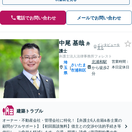
電話でお問い合わせ
メールでお問い合わせ
中尾 基哉
弁
インタビューを
見る
護士
弁護士法人法律事務所フォレスト
北浦和駅
営業時間：
埼
さいたま
本日定休日
玉
から徒歩2
|
市浦和区
県
分
建築トラブル
オーナー・不動産会社・管理会社に特化！【弁護士6人在籍&各士業の
顧問がフルサポート】【初回面談無料】借主との交渉や法的手続き等