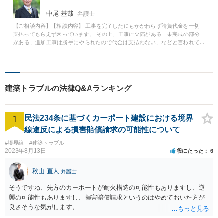
中尾 基哉
弁護士
【ご相談内容】【相談内容】 工事を完了したにもかかわらず請負代金を一切
支払ってもらえず困っています。 その上、工事に欠陥がある、未完成の部分
がある、追加工事は勝手にやられたので代金は支払わない、などと言われて
います。 【弁護士からのコメント】 相手方との交渉経緯からすると早期に裁
判を起こしたほうが請負代金を回収できる可能性があったため、すぐに訴訟
提起。 裁判の結果、相手方に財産がなかったため減額しましたが、無事に請
負代金を回収することができました。 ※事務所の解決事例となります。
建築トラブルの法律Q&Aランキング
1
民法234条に基づくカーポート建設における境界
線違反による損害賠償請求の可能性について
#境界線
#建築トラブル
2023年8月13日
役にたった
6
秋山 直人
弁護士
そうですね、先方のカーポートが耐火構造の可能性もありますし、逆
襲の可能性もありますし、損害賠償請求というのはやめておいた方が
良さそうな気がします。