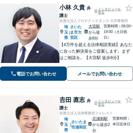
小林 久貴
弁
インタビューを
見る
護士
弁護士法人プロテクトスタンス 大宮事務所
大宮駅
営業時間：09:00~
埼
さいた
19:00（土日祝
玉
ま市大
から徒
|
県
宮区
日）
歩8分
【4万件を超える法律相談実績】あなた
に合った解決策をご提案します。まず
はご相談を。【大宮駅 徒歩8分】
電話でお問い合わせ
メールでお問い合わせ
𠮷田 直志
弁
インタビューを
見る
護士
弁護士法人法律事務所フォレスト
北浦和駅
営業時間：
埼
さいたま
本日定休日
玉
から徒歩2
|
市浦和区
県
分