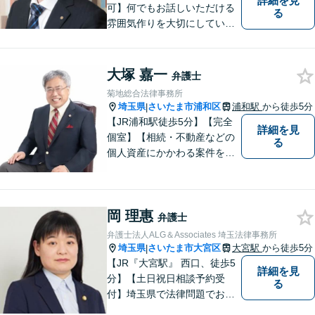
詳細を見
可】何でもお話しいただける
る
雰囲気作りを大切にしていま
す。弁護士に実際にご依頼な
さるかどうかは、アドバイス
をお聞きになってからの判断
大塚 嘉一
弁護士
で構いませんので、トラブル
菊地総合法律事務所
でお困りの方は一人で悩ま
埼玉県
さいたま市浦和区
浦和駅
から徒歩5分
|
ず、一度お気軽にご相談下さ
【JR浦和駅徒歩5分】【完全
詳細を見
い。
個室】【相続・不動産などの
る
個人資産にかかわる案件を多
数解決】問題がしかるべき方
向に向かうよう全力でサポー
トさせていただきます。 ぜひ
岡 理惠
お気軽にご相談ください。
弁護士
弁護士法人ALG＆Associates 埼玉法律事務所
埼玉県
さいたま市大宮区
大宮駅
から徒歩5分
|
【JR『大宮駅』 西口、徒歩5
詳細を見
分】【土日祝日相談予約受
る
付】埼玉県で法律問題でお困
りの方、豊富な実績と専門性