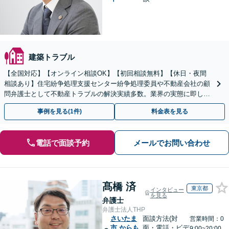
建築トラブル
【全国対応】【オンライン相談OK】【初回相談無料】【休日・夜間
相談あり】住宅紛争処理支援センター紛争処理委員や不動産会社の顧
問弁護士として不動産トラブルの解決実績多数。業界の実態に即した
専門的知見を活かし、きめ細やかにサポートいたします。
事例を見る(1件)
料金表を見る
電話で面談予約
メールでお問い合わせ
髙橋 済
東京都
インタビュー
を見る
弁護士
弁護士法人THP
さいたま
面談方法(対
営業時間：0
市
からも
面・電話・ビデ
9:00~20:00