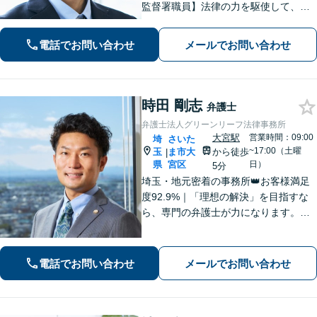
監督署職員】法律の力を駆使して、ト
ラブルで悩まれている多くの方を救い
たいと思っています。費用が不安な方
電話でお問い合わせ
メールでお問い合わせ
もご相談ください。【大宮駅徒歩４
分】【電話相談可】
時田 剛志
弁護士
弁護士法人グリーンリーフ法律事務所
大宮駅
営業時間：09:00
埼
さいた
~17:00（土曜
玉
ま市大
から徒歩
|
県
宮区
日）
5分
埼玉・地元密着の事務所👑お客様満足
度92.9%｜「理想の解決」を目指すな
ら、専門の弁護士が力になります。電
話【１０分無料】、面談【６０分無
料】お悩みを一人で抱え込まないでく
ださい。まずは一歩を踏み出しましょ
電話でお問い合わせ
メールでお問い合わせ
う。