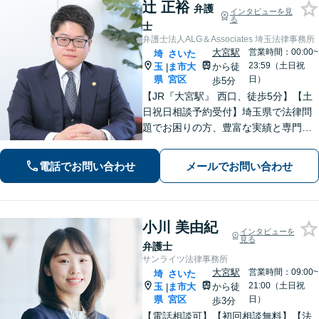
辻 正裕
弁護
インタビューを見
る
士
弁護士法人ALG＆Associates 埼玉法律事務所
大宮駅
営業時間：00:00~
埼
さいた
23:59（土日祝
玉
ま市大
から徒
|
県
宮区
日）
歩5分
【JR『大宮駅』 西口、徒歩5分】【土
日祝日相談予約受付】埼玉県で法律問
題でお困りの方、豊富な実績と専門性
を持つ弁護士が、ともに解決を目指し
ます。どうぞお気軽にご相談くださ
電話でお問い合わせ
メールでお問い合わせ
い。
小川 美由紀
インタビューを
見る
弁護士
サンライツ法律事務所
大宮駅
営業時間：09:00~
埼
さいた
21:00（土日祝
玉
ま市大
から徒
|
県
宮区
日）
歩3分
【電話相談可】【初回相談無料】【法