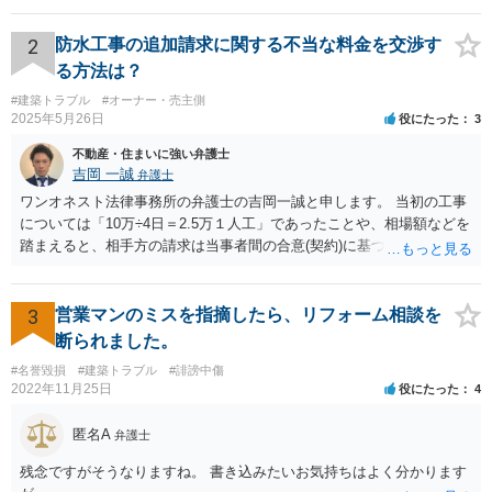
2
防水工事の追加請求に関する不当な料金を交渉す
る方法は？
#建築トラブル
#オーナー・売主側
2025年5月26日
役にたった
3
不動産・住まいに強い弁護士
吉岡 一誠
弁護士
ワンオネスト法律事務所の弁護士の吉岡一誠と申します。 当初の工事
については「10万÷4日＝2.5万１人工」であったことや、相場額などを
踏まえると、相手方の請求は当事者間の合意(契約)に基づかない不当な
請求と言い得るので、追加工事代金については10万円（2.5万×4人）し
か支払う意向がない旨を伝えて、減額の交渉をすべきでしょう。 相手
方の立場としても、裁判を起こす時間や労力、経済的コストその他裁
3
営業マンのミスを指摘したら、リフォーム相談を
判が終わるまでキャッシュが入ってこないことなどがネックになり得
断られました。
るでしょうから、減額に応じてくる可能性は大いにあるかと思いま
#名誉毀損
#建築トラブル
#誹謗中傷
す。
2022年11月25日
役にたった
4
匿名A
弁護士
残念ですがそうなりますね。 書き込みたいお気持ちはよく分かります