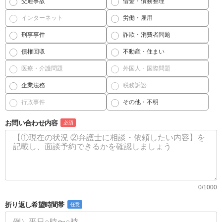
交通事故
借金・債務整理
インターネット
労働・雇用
刑事事件
詐欺・消費者問題
債権回収
不動産・住まい
医療・介護問題
外国人・国際問題
企業法務
税務訴訟
行政事件
その他・不明
お問い合わせ内容
必須
0/1000
折り返し希望時間帯
任意