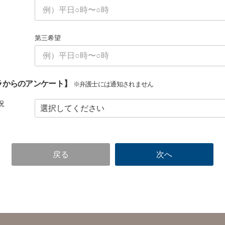
第三希望
ラからのアンケート】
※弁護士には通知されません
況