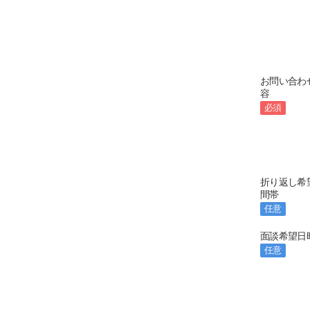
お問い合わ
容
必須
折り返し希
間帯
任意
面談希望日
任意