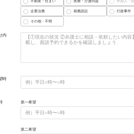
不動産・住まい
医療・介護問題
外国人・
企業法務
税務訴訟
行政事件
その他・不明
せ内
望時
時
第一希望
第二希望