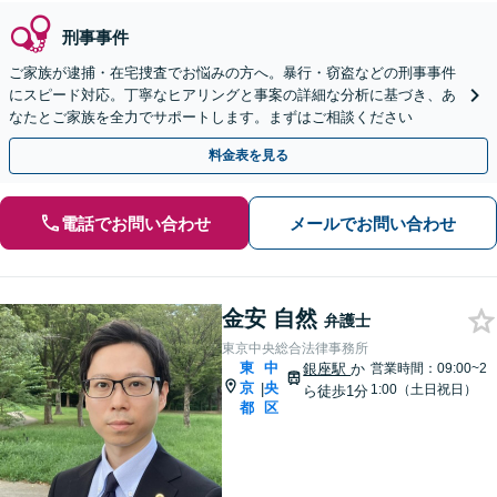
刑事事件
ご家族が逮捕・在宅捜査でお悩みの方へ。暴行・窃盗などの刑事事件
にスピード対応。丁寧なヒアリングと事案の詳細な分析に基づき、あ
なたとご家族を全力でサポートします。まずはご相談ください
料金表を見る
電話でお問い合わせ
メールでお問い合わせ
金安 自然
弁護士
東京中央総合法律事務所
東
中
銀座駅
か
営業時間：09:00~2
京
央
|
1:00（土日祝日）
ら徒歩1分
都
区