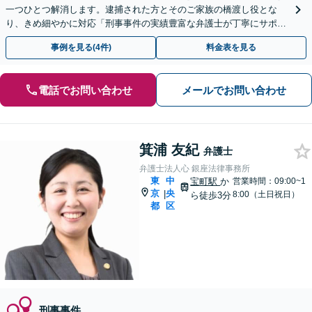
一つひとつ解消します。逮捕された方とそのご家族の橋渡し役とな
り、きめ細やかに対応「刑事事件の実績豊富な弁護士が丁寧にサポー
ト」【緊急時の当日・休日対応可】【24時間メール受付】
事例を見る(4件)
料金表を見る
電話でお問い合わせ
メールでお問い合わせ
箕浦 友紀
弁護士
弁護士法人心 銀座法律事務所
東
中
宝町駅
か
営業時間：09:00~1
京
央
|
8:00（土日祝日）
ら徒歩3分
都
区
刑事事件