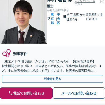
弁
インタビューを
見る
護士
かせだ法律事務所
東
中
八丁堀駅
から
営業時間：本
京
央
|
日定休日
徒歩4分
都
区
刑事事件
【東京メトロ日比谷線「八丁堀」B4出口から4分】【初回相談無料】
捜査機関とのやり取り、加害者との示談交渉、民事の損害賠償請求な
ど、主に被害者側のご相談に対応しています。被害者の損害回復に向
けて尽力いたします。【電話相談可】【休日面談可】
料金表を見る
電話でお問い合わせ
メールでお問い合わせ