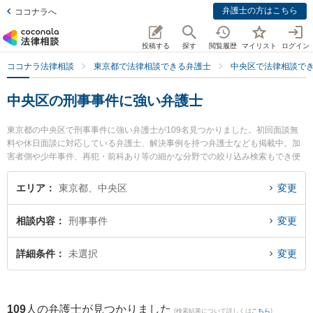
弁護士の方はこちら
ココナラへ
投稿する
探す
閲覧履歴
マイリスト
ログイン
ココナラ法律相談
東京都で法律相談できる弁護士
中央区で法律相談で
中央区の刑事事件に強い弁護士
東京都の中央区で刑事事件に強い弁護士が109名見つかりました。初回面談無
料や休日面談に対応している弁護士、解決事例を持つ弁護士なども掲載中。加
害者側や少年事件、再犯・前科あり等の細かな分野での絞り込み検索もでき便
利です。特に東京スタートアップ法律事務所の長山 萌弁護士やネクスパート法
律事務所の瀧柳 宏弁護士、ネクスパート法律事務所の北條 さやか弁護士のプロ
エリア
東京都、中央区
変更
フィール情報や弁護士費用、強みなどが注目されています。『中央区で土日や
夜間に発生した刑事事件のトラブルを今すぐに弁護士に相談したい』『刑事事
相談内容
刑事事件
変更
件のトラブル解決の実績豊富な近くの弁護士を検索したい』『初回相談無料で
刑事事件を法律相談できる中央区内の弁護士に相談予約したい』などでお困り
の相談者さんにおすすめです。
詳細条件
未選択
変更
109
人の弁護士が見つかりました
(検索結果について詳しくは
こちら
)