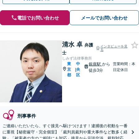
電話でお問い合わせ
メールでお問い合わせ
清水 卓
弁護
インタビューを見
る
士
しみず法律事務所
東
中
銀座駅
から
営業時間：本
京
央
|
日定休日
徒歩3分
都
区
刑事事件
ご連絡いただいたら、すぐ接見へ駆けつけます！逮捕後の初動を一番
に重視【秘密厳守・完全個室】「裁判員裁判や重大事件など数多く経
験」「被害者の方のご相談にも対応」接見から示談交渉、裁判対応ま