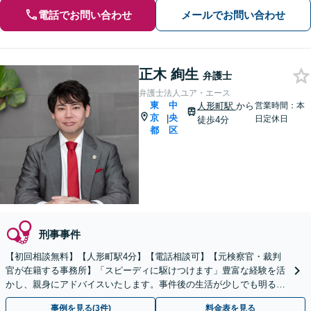
電話でお問い合わせ
メールでお問い合わせ
正木 絢生
弁護士
弁護士法人ユア・エース
東
中
人形町駅
から
営業時間：本
京
央
|
日定休日
徒歩4分
都
区
刑事事件
【初回相談無料】【人形町駅4分】【電話相談可】【元検察官・裁判
官が在籍する事務所】「スピーディに駆けつけます」豊富な経験を活
かし、親身にアドバイスいたします。事件後の生活が少しでも明るく
なるように万全サポート
事例を見る(3件)
料金表を見る