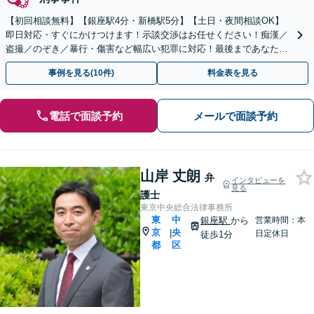
【初回相談無料】【銀座駅4分・新橋駅5分】【土日・夜間相談OK】
即日対応・すぐにかけつけます！示談交渉はお任せください！痴漢／
盗撮／のぞき／暴行・傷害など幅広い犯罪に対応！最後まであなたの
味方です。
事例を見る(10件)
料金表を見る
電話で面談予約
メールで面談予約
山岸 丈朗
弁
インタビューを
見る
護士
東京中央総合法律事務所
東
中
銀座駅
から
営業時間：本
京
央
|
日定休日
徒歩1分
都
区