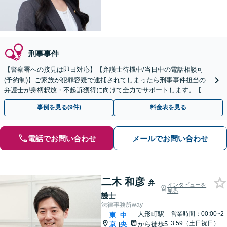
刑事事件
【警察署への接見は即日対応】【弁護士待機中/当日中の電話相談可
(予約制)】ご家族が犯罪容疑で逮捕されてしまったら刑事事件担当の
弁護士が身柄釈放・不起訴獲得に向けて全力でサポートします。【毎
月100名以上の相談実績】【東京都全域対応】
事例を見る(9件)
料金表を見る
電話でお問い合わせ
メールでお問い合わせ
二木 和彦
弁
インタビューを
見る
護士
法律事務所way
人形町駅
営業時間：00:00~2
東
中
3:59（土日祝日）
京
央
から徒歩5
|