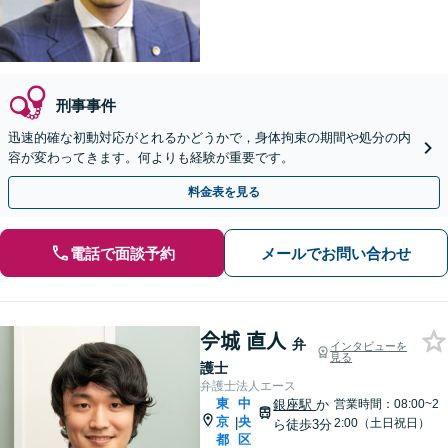
刑事事件
迅速的確な初動対応がとれるかどうかで，身体拘束の期間や処分の内
容が変わってきます。何よりも経験が重要です。
料金表を見る
電話で面談予約
メールでお問い合わせ
𫝆城 直人
弁
インタビューを
見る
護士
弁護士法人エース
東
中
銀座駅
か
営業時間：08:00~2
京
央
|
2:00（土日祝日）
ら徒歩3分
都
区