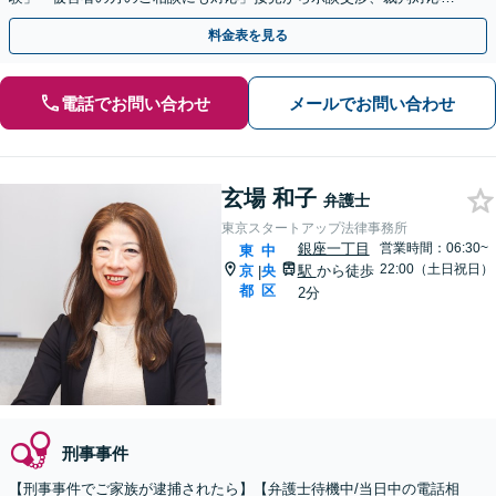
ですべてお任せください【電話・オンライン相談可】
料金表を見る
電話でお問い合わせ
メールでお問い合わせ
玄場 和子
弁護士
東京スタートアップ法律事務所
銀座一丁目
営業時間：06:30~
東
中
22:00（土日祝日）
京
央
駅
から徒歩
|
都
区
2分
刑事事件
【刑事事件でご家族が逮捕されたら】【弁護士待機中/当日中の電話相