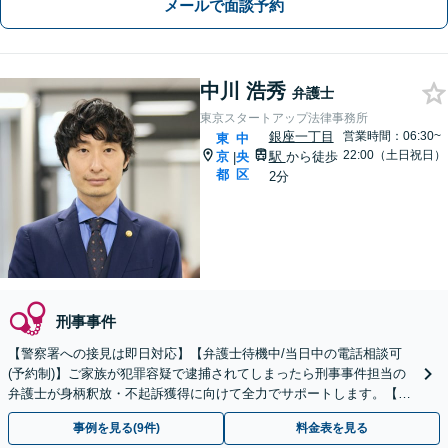
メールで面談予約
中川 浩秀
弁護士
東京スタートアップ法律事務所
銀座一丁目
営業時間：06:30~
東
中
22:00（土日祝日）
京
央
駅
から徒歩
|
都
区
2分
刑事事件
【警察署への接見は即日対応】【弁護士待機中/当日中の電話相談可
(予約制)】ご家族が犯罪容疑で逮捕されてしまったら刑事事件担当の
弁護士が身柄釈放・不起訴獲得に向けて全力でサポートします。【毎
月100名以上の相談実績】【東京都全域対応】
事例を見る(9件)
料金表を見る