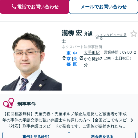
電話でお問い合わせ
メールでお問い合わせ
瀧柳 宏
弁護
インタビューを見
る
士
ネクスパート法律事務所
大手町駅
営業時間：09:00~2
東
中
1:00（土日祝日）
京
央
から徒歩2
|
都
区
分
刑事事件
【初回相談無料】児童売春・児童ポルノ禁止法違反など被害者が未成
年の事件の示談交渉に強い弁護士をお探しの方へ【全国どこでもスピ
ード対応】刑事弁護はスピードが勝負です。ご家族が逮捕されたら一
刻も早くご相談ください【24時間365日相談受付】
事例を見る(6件)
料金表を見る