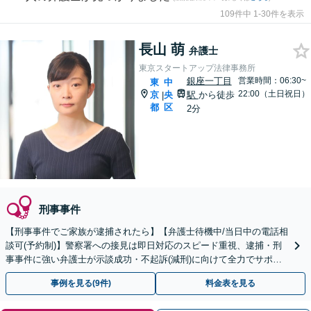
109件中 1-30件を表示
長山 萌
弁護士
東京スタートアップ法律事務所
銀座一丁目
営業時間：06:30~
東
中
22:00（土日祝日）
京
央
駅
から徒歩
|
都
区
2分
刑事事件
【刑事事件でご家族が逮捕されたら】【弁護士待機中/当日中の電話相
談可(予約制)】警察署への接見は即日対応のスピード重視、逮捕・刑
事事件に強い弁護士が示談成功・不起訴(減刑)に向けて全力でサポー
トします。【加害者側の相談専門】
事例を見る(9件)
料金表を見る