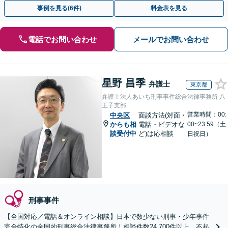
動を行います。
事例を見る(6件)
料金表を見る
電話でお問い合わせ
メールでお問い合わせ
星野 昌季
弁護士
東京都
弁護士法人あいち刑事事件総合法律事務所 八
王子支部
営業時間：00:
中央区
面談方法(対面・
からも相
電話・ビデオな
00~23:59（土
談受付中
ど)は応相談
日祝日）
刑事事件
【全国対応／電話＆オンライン相談】日本で数少ない刑事・少年事件
完全特化の全国的刑事総合法律事務所！相談件数24,700件以上、不起