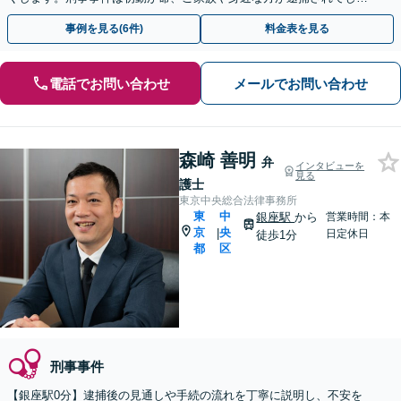
ったら一刻も早くお電話ください。
事例を見る(6件)
料金表を見る
電話でお問い合わせ
メールでお問い合わせ
森崎 善明
弁
インタビューを
見る
護士
東京中央総合法律事務所
東
中
銀座駅
から
営業時間：本
京
央
|
日定休日
徒歩1分
都
区
刑事事件
【銀座駅0分】逮捕後の見通しや手続の流れを丁寧に説明し、不安を