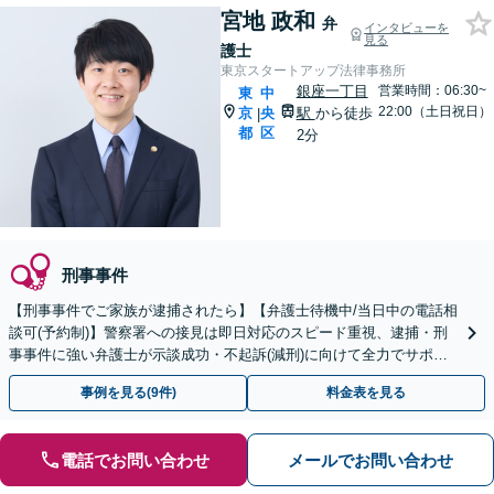
宮地 政和
弁
インタビューを
見る
護士
東京スタートアップ法律事務所
銀座一丁目
営業時間：06:30~
東
中
22:00（土日祝日）
京
央
駅
から徒歩
|
都
区
2分
刑事事件
【刑事事件でご家族が逮捕されたら】【弁護士待機中/当日中の電話相
談可(予約制)】警察署への接見は即日対応のスピード重視、逮捕・刑
事事件に強い弁護士が示談成功・不起訴(減刑)に向けて全力でサポー
トします。【加害者側の相談専門】
事例を見る(9件)
料金表を見る
電話でお問い合わせ
メールでお問い合わせ