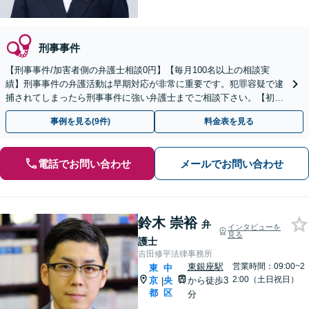
刑事事件
【刑事事件/加害者側の弁護士相談0円】【毎月100名以上の相談実
績】刑事事件の弁護活動は早期対応が非常に重要です。犯罪容疑で逮
捕されてしまったら刑事事件に強い弁護士までご相談下さい。【初回
相談０円(電話)】【加害者側の相談専門】
事例を見る(9件)
料金表を見る
電話でお問い合わせ
メールでお問い合わせ
鈴木 崇裕
弁
インタビューを
見る
護士
吉田修平法律事務所
東銀座駅
営業時間：09:00~2
東
中
2:00（土日祝日）
京
央
から徒歩3
|
都
区
分