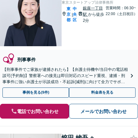
東京スタートアップ法律事務所
銀座一丁目
営業時間：06:30~
東
中
22:00（土日祝日）
京
央
駅
から徒歩
|
都
区
2分
刑事事件
【刑事事件でご家族が逮捕されたら】【弁護士待機中/当日中の電話相
談可(予約制)】警察署への接見は即日対応のスピード重視、逮捕・刑
事事件に強い弁護士が示談成功・不起訴(減刑)に向けて全力でサポー
トします。【加害者側の相談専門】
事例を見る(9件)
料金表を見る
電話でお問い合わせ
メールでお問い合わせ
悴田 峻吾