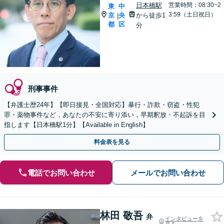
日本橋駅
営業時間：08:30~2
東
中
3:59（土日祝日）
京
央
から徒歩1
|
都
区
分
刑事事件
【弁護士歴24年】【即日接見・全国対応】暴行・詐欺・窃盗・性犯
罪・薬物事件など，あなたの不安に寄り添い，早期釈放・不起訴を目
指します【日本橋駅1分】【Available in English】
料金表を見る
電話でお問い合わせ
メールでお問い合わせ
林田 敬吾
弁
インタビューを