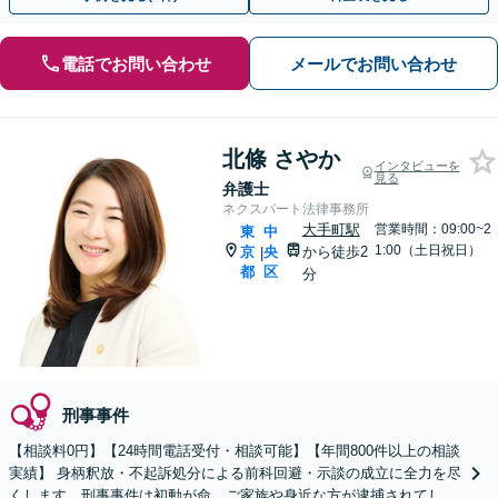
電話でお問い合わせ
メールでお問い合わせ
北條 さやか
インタビューを
見る
弁護士
ネクスパート法律事務所
大手町駅
営業時間：09:00~2
東
中
1:00（土日祝日）
京
央
から徒歩2
|
都
区
分
刑事事件
【相談料0円】【24時間電話受付・相談可能】【年間800件以上の相談
実績】 身柄釈放・不起訴処分による前科回避・示談の成立に全力を尽
くします。刑事事件は初動が命、ご家族や身近な方が逮捕されてしま