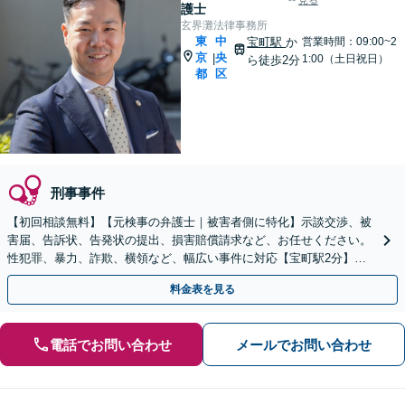
見る
護士
玄界灘法律事務所
東
中
宝町駅
か
営業時間：09:00~2
京
央
|
1:00（土日祝日）
ら徒歩2分
都
区
刑事事件
【初回相談無料】【元検事の弁護士｜被害者側に特化】示談交渉、被
害届、告訴状、告発状の提出、損害賠償請求など、お任せください。
性犯罪、暴力、詐欺、横領など、幅広い事件に対応【宝町駅2分】
【時間外相談OK】
料金表を見る
電話でお問い合わせ
メールでお問い合わせ