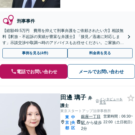
刑事事件
【総額49.5万円 費用を抑えて刑事弁護をご依頼されたい方】相談無
料【釈放・不起訴の実績が豊富な弁護士】「接見／迅速に対応しま
す」示談交渉や取調べ時のアドバイスもお任せください。ご家族の心
情にも寄り添って対応します
事例を見る(4件)
料金表を見る
電話でお問い合わせ
メールでお問い合わせ
田邊 璃子
弁
インタビューを
見る
護士
東京スタートアップ法律事務所
銀座一丁目
営業時間：06:30~
東
中
22:00（土日祝日）
京
央
駅
から徒歩
|
都
区
2分