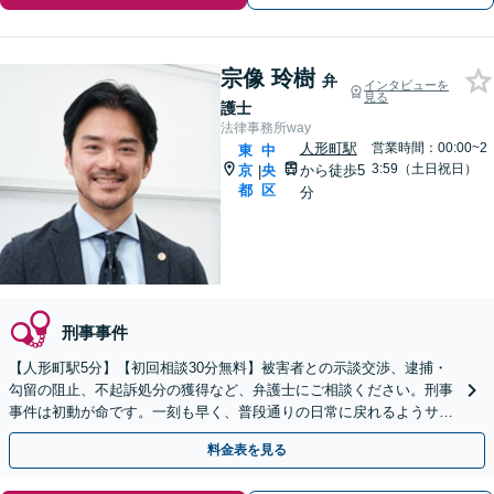
宗像 玲樹
弁
インタビューを
見る
護士
法律事務所way
人形町駅
営業時間：00:00~2
東
中
3:59（土日祝日）
京
央
から徒歩5
|
都
区
分
刑事事件
【人形町駅5分】【初回相談30分無料】被害者との示談交渉、逮捕・
勾留の阻止、不起訴処分の獲得など、弁護士にご相談ください。刑事
事件は初動が命です。一刻も早く、普段通りの日常に戻れるようサポ
ートいたします。【電話相談対応】【休日・夜間対応】
料金表を見る