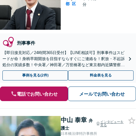
都
区
分
刑事事件
【即日接見対応／24時間365日受付】【LINE相談可】刑事事件はスピ
ードが命！身柄早期開放を目指すならすぐにご連絡を！釈放・不起訴
処分の実績多数！中央署／神田署／万世橋署など東京都内近隣警察署
であればすぐに駆けつけます！性犯罪、傷害他
事例を見る(2件)
料金表を見る
電話でお問い合わせ
メールでお問い合わせ
中山 泰章
弁
インタビューを
見る
護士
日本橋法律特許事務所