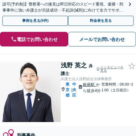
談可(予約制)】警察署への接見は即日対応のスピード重視、逮捕・刑
事事件に強い弁護士が示談成功・不起訴(減刑)に向けて全力でサポー
トします。【加害者側の相談専門】
事例を見る(9件)
料金表を見る
電話でお問い合わせ
メールでお問い合わせ
浅野 英之
弁
インタビューを
見る
護士
弁護士法人浅野総合法律事務所
東
中
銀座駅
か
営業時間：08:00~2
京
央
|
1:00（土日祝日）
ら徒歩4分
都
区
刑事事件