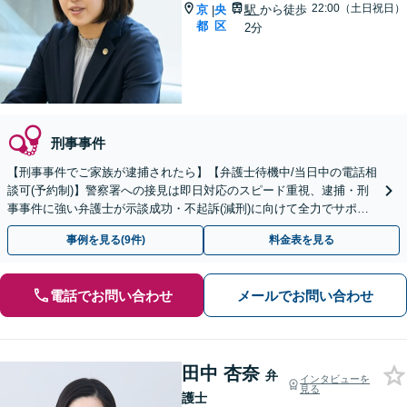
22:00（土日祝日）
京
央
駅
から徒歩
|
都
区
2分
刑事事件
【刑事事件でご家族が逮捕されたら】【弁護士待機中/当日中の電話相
談可(予約制)】警察署への接見は即日対応のスピード重視、逮捕・刑
事事件に強い弁護士が示談成功・不起訴(減刑)に向けて全力でサポー
トします。【加害者側の相談専門】
事例を見る(9件)
料金表を見る
電話でお問い合わせ
メールでお問い合わせ
田中 杏奈
弁
インタビューを
見る
護士