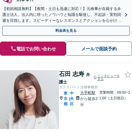
【初回相談無料】【夜間・土日も迅速に対応！】元検事が在籍する弁
護士法人。法人内に培ったノウハウと知識を駆使し、不起訴・実刑回
避を目指します。スピーディーなレスポンスとアクションを心がけ、
最善の解決を目指します【電話相談可】
料金表を見る
電話でお問い合わせ
メールで面談予約
石田 志寿
弁
インタビューを
見る
護士
ネクスパート法律事務所
大手町駅
営業時間：09:00~2
東
中
1:00（土日祝日）
京
央
から徒歩2
|
都
区
分