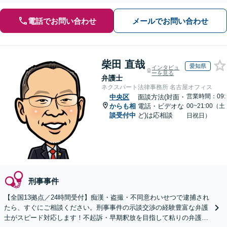
電話でお問い合わせ
メールでお問い合わせ
柴田 直哉
愛知県
インタビュ
ーを見る
弁護士
ネクスパート法律事務所 名古屋オフィス
営業時間：09:
中央区
面談方法(対面・
からも相
電話・ビデオな
00~21:00（土
談受付中
ど)は応相談
日祝日）
刑事事件
【全国13拠点／24時間受付】痴漢・盗撮・不同意わいせつで逮捕され
たら、すぐにご相談ください。刑事事件の示談交渉の経験豊富な弁護
士がスピード対応します！不起訴・早期釈放を目指して粘りの弁護活