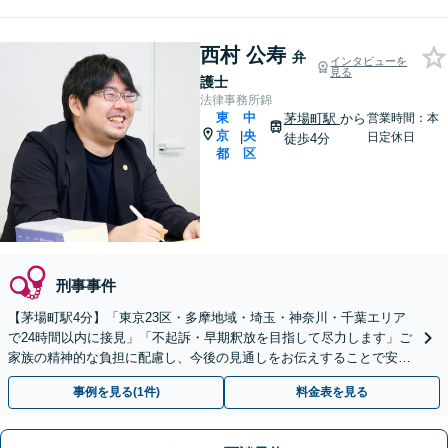
西村 公寿
弁
インタビューを
見る
護士
法律事務所錦
東
中
茅場町駅
から
営業時間：本
京
央
|
日定休日
徒歩4分
都
区
刑事事件
【茅場町駅4分】「東京23区・多摩地域・埼玉・神奈川・千葉エリア
で24時間以内に接見」「不起訴・早期釈放を目指して尽力します」ご
家族の精神的な負担に配慮し、今後の見通しをお伝えすることで安心
していただけるよう努めております
事例を見る(1件)
料金表を見る