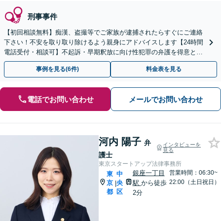
刑事事件
【初回相談無料】痴漢、盗撮等でご家族が逮捕されたらすぐにご連絡
下さい！不安を取り取り除けるよう親身にアドバイスします【24時間
電話受付・相談可】不起訴・早期釈放に向け性犯罪の弁護を得意とす
る経験豊富な弁護士がスピード対応！【最短即日対応可】
事例を見る(6件)
料金表を見る
電話でお問い合わせ
メールでお問い合わせ
河内 陽子
弁
インタビューを
見る
護士
東京スタートアップ法律事務所
銀座一丁目
営業時間：06:30~
東
中
22:00（土日祝日）
京
央
駅
から徒歩
|
都
区
2分