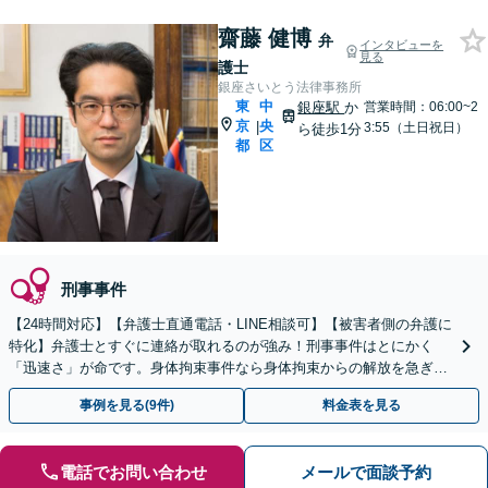
齋藤 健博
弁
インタビューを
見る
護士
銀座さいとう法律事務所
東
中
銀座駅
か
営業時間：06:00~2
京
央
|
3:55（土日祝日）
ら徒歩1分
都
区
刑事事件
【24時間対応】【弁護士直通電話・LINE相談可】【被害者側の弁護に
特化】弁護士とすぐに連絡が取れるのが強み！刑事事件はとにかく
「迅速さ」が命です。身体拘束事件なら身体拘束からの解放を急ぎま
す。示談交渉はお任せください。
事例を見る(9件)
料金表を見る
電話でお問い合わせ
メールで面談予約