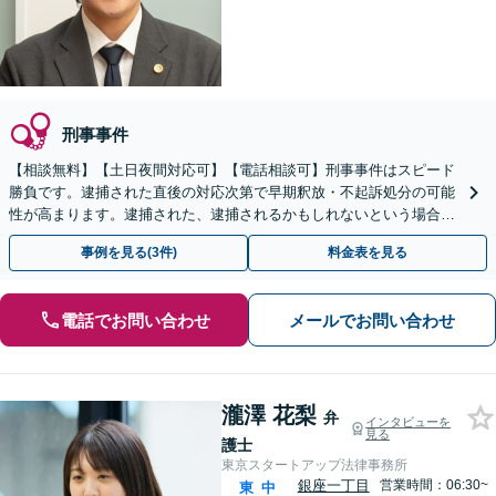
刑事事件
【相談無料】【土日夜間対応可】【電話相談可】刑事事件はスピード
勝負です。逮捕された直後の対応次第で早期釈放・不起訴処分の可能
性が高まります。逮捕された、逮捕されるかもしれないという場合、
少しでも早くご相談ください。
事例を見る(3件)
料金表を見る
電話でお問い合わせ
メールでお問い合わせ
瀧澤 花梨
弁
インタビューを
見る
護士
東京スタートアップ法律事務所
銀座一丁目
営業時間：06:30~
東
中