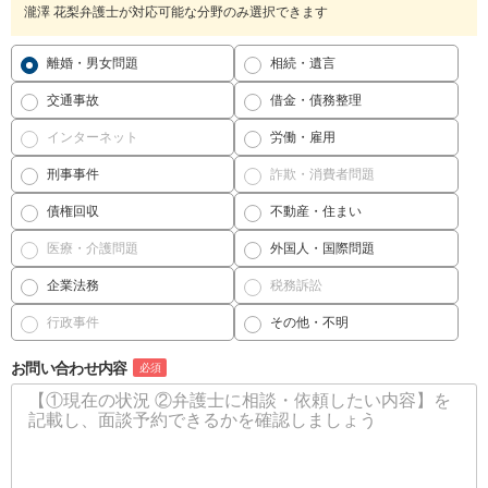
瀧澤 花梨弁護士が対応可能な分野のみ選択できます
離婚・男女問題
相続・遺言
交通事故
借金・債務整理
インターネット
労働・雇用
刑事事件
詐欺・消費者問題
債権回収
不動産・住まい
医療・介護問題
外国人・国際問題
企業法務
税務訴訟
行政事件
その他・不明
お問い合わせ内容
必須