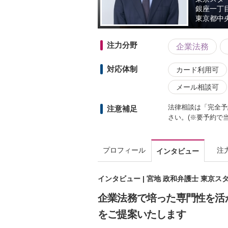
銀座一丁
東京都
中
注力分野
企業法務
対応体制
カード利用可
メール相談可
法律相談は「完全予
注意補足
さい。(※要予約で
プロフィール
注
インタビュー
インタビュー | 宮地 政和弁護士 東京
企業法務で培った専門性を活
をご提案いたします