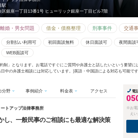
目駅
央区銀座一丁目13番1号 ヒューリック銀座一丁目ビル7階
離婚・男女問題
借金・債務整理
刑事事件
交通
分割払い利用可
初回面談無料
休日面談可
夜間面談
WEB面談可
約制」となります。お電話ですぐにご質問や弁護士と話したいという要望に
当日中の弁護士相談には対応しています。)英語・中国語による対応も可能で
力分野
事例紹介
料金表
アクセス
電
05
スタートアップ法律事務所
※お電
えい
かし、一般民事のご相談にも最適な解決策