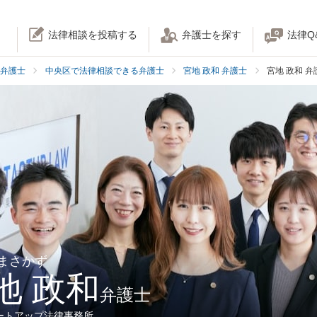
法律相談を投稿する
弁護士を探す
法律Q
弁護士
中央区で法律相談できる弁護士
宮地 政和 弁護士
宮地 政和 
 まさかず
地 政和
弁護士
ートアップ法律事務所