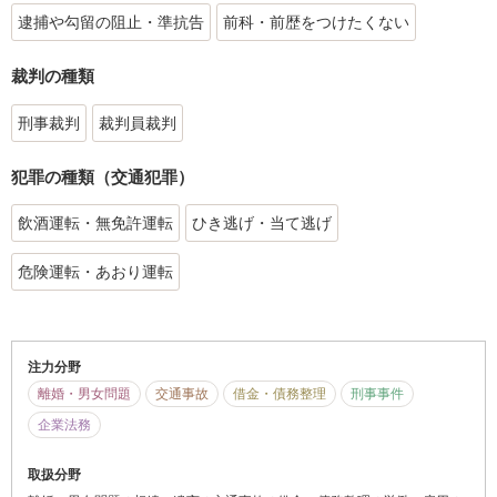
逮捕や勾留の阻止・準抗告
前科・前歴をつけたくない
裁判の種類
刑事裁判
裁判員裁判
犯罪の種類（交通犯罪）
飲酒運転・無免許運転
ひき逃げ・当て逃げ
危険運転・あおり運転
注力分野
離婚・男女問題
交通事故
借金・債務整理
刑事事件
企業法務
取扱分野