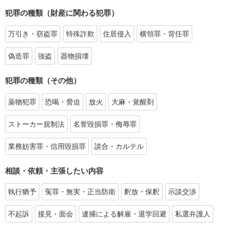
犯罪の種類（財産に関わる犯罪）
万引き・窃盗罪
特殊詐欺
住居侵入
横領罪・背任罪
偽造罪
強盗
器物損壊
犯罪の種類（その他）
薬物犯罪
恐喝・脅迫
放火
大麻・覚醒剤
ストーカー規制法
名誉毀損罪・侮辱罪
業務妨害罪・信用毀損罪
談合・カルテル
相談・依頼・主張したい内容
執行猶予
冤罪・無実・正当防衛
釈放・保釈
示談交渉
不起訴
接見・面会
逮捕による解雇・退学回避
私選弁護人