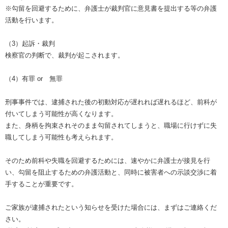
※勾留を回避するために、弁護士が裁判官に意見書を提出する等の弁護
活動を行います。
（3）起訴・裁判
検察官の判断で、裁判が起こされます。
（4）有罪 or 無罪
刑事事件では、逮捕された後の初動対応が遅れれば遅れるほど、前科が
付いてしまう可能性が高くなります。
また、身柄を拘束されそのまま勾留されてしまうと、職場に行けずに失
職してしまう可能性も考えられます。
そのため前科や失職を回避するためには、速やかに弁護士が接見を行
い、勾留を阻止するための弁護活動と、同時に被害者への示談交渉に着
手することが重要です。
ご家族が逮捕されたという知らせを受けた場合には、まずはご連絡くだ
さい。