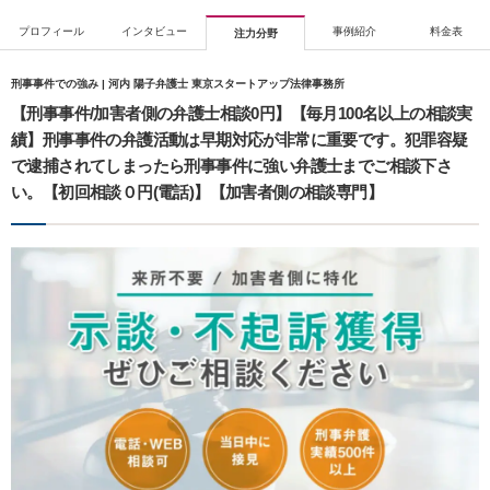
プロフィール
インタビュー
事例紹介
料金表
注力分野
刑事事件での強み | 河内 陽子弁護士 東京スタートアップ法律事務所
【刑事事件/加害者側の弁護士相談0円】【毎月100名以上の相談実
績】刑事事件の弁護活動は早期対応が非常に重要です。犯罪容疑
で逮捕されてしまったら刑事事件に強い弁護士までご相談下さ
い。【初回相談０円(電話)】【加害者側の相談専門】