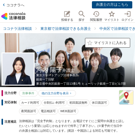
弁護士の方はこちら
ココナラへ
投稿する
探す
閲覧履歴
マイリスト
ログイン
ココナラ法律相談
東京都で法律相談できる弁護士
中央区で法律相談で
マイリストに入れる
かわうち ようこ
河内 陽子
弁護士
東京スタートアップ法律事務所
銀座一丁目駅
東京都
中央区銀座一丁目13番1号 ヒューリック銀座一丁目ビル7階
注力分野
刑事事件
他の注力分野を表示
対応体制
カード利用可
分割払い利用可
初回面談無料
休日面談可
夜間面談可
電話相談可
WEB面談可
法律相談は「完全予約制」となります。お電話ですぐにご質問や弁護士と話し
注意補足
たいという要望には応じかねますので何卒ご了承下さい。(※要予約で当日中
の弁護士相談には対応しています。)英語・中国語による対応も可能です。