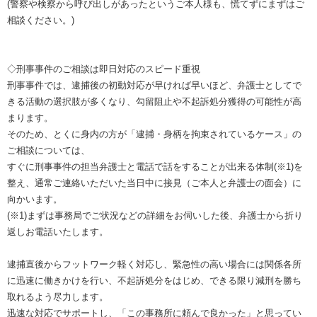
(警察や検察から呼び出しがあったというご本人様も、慌てずにまずはご
相談ください。)
◇刑事事件のご相談は即日対応のスピード重視
刑事事件では、逮捕後の初動対応が早ければ早いほど、弁護士としてで
きる活動の選択肢が多くなり、勾留阻止や不起訴処分獲得の可能性が高
まります。
そのため、とくに身内の方が「逮捕・身柄を拘束されているケース」の
ご相談については、
すぐに刑事事件の担当弁護士と電話で話をすることが出来る体制(※1)を
整え、通常ご連絡いただいた当日中に接見（ご本人と弁護士の面会）に
向かいます。
(※1)まずは事務局でご状況などの詳細をお伺いした後、弁護士から折り
返しお電話いたします。
逮捕直後からフットワーク軽く対応し、緊急性の高い場合には関係各所
に迅速に働きかけを行い、不起訴処分をはじめ、できる限り減刑を勝ち
取れるよう尽力します。
迅速な対応でサポートし、「この事務所に頼んで良かった」と思ってい