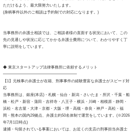
ただけるよう、最大限努力いたします。
(身柄事件以外のご相談は予約制での対応になります。)
当事務所の弁護士相談では、ご相談者様の直面する状況において、この
先の見通しや状況に応じてかかる弁護士費用について、わかりやすく丁
寧に説明をしています。
◆ 東京スタートアップ法律事務所に依頼するメリット
━━━━━━━━━━━━━━━━━━━
【1】元検事の弁護士が在籍、刑事事件の経験豊富な弁護士がスピード対
応
当事務所は、銀座(本店)・札幌・仙台・新潟・さいたま・所沢・千葉・船
橋・松戸・新宿・蒲田・吉祥寺・八王子・横浜・川崎・相模原・静岡・
浜松・名古屋・大津・京都・大阪・堺・高槻・奈良・神戸・高松・福
岡・熊本の国内29拠点、弁護士約50名体制で運営をしています。(※2026
年7月1日時点)
逮捕・勾留されている事案においては、お近くの支店の刑事担当弁護士