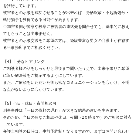
を獲得しています。
被害者との示談を成功させることが出来れば、身柄釈放・不起訴処分・
執行猶予を獲得できる可能性が高まります。
※加害者側が警察や検察に被害者の連絡先を問合せても、基本的に教え
てもらうことは出来ません。
被害者との示談交渉をご希望の方は、経験豊富な男女の弁護士が在籍す
る当事務所までご相談ください。
【4】十分なヒアリング
ご相談者様の話をしっかりと最後まで聞いたうえで、出来る限りご希望
に近い解決策をご提示するようにしています。
また、ご依頼をいただいた後も密なコミュニケーションを心がけ、不明
な点がないように心がけています。
【5】当日・休日・夜間相談可
刑事事件は「一日の依頼の遅れ」が大きな結果の違いを生みます。
そのため、当日の急なご相談や休日、夜間（2０時まで）のご相談に対応
しています。
弁護士相談の日時は、事前予約制となりますので、まずはお問い合わせ