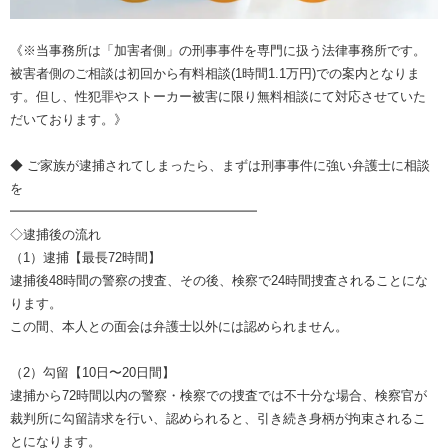
《※当事務所は「加害者側」の刑事事件を専門に扱う法律事務所です。
被害者側のご相談は初回から有料相談(1時間1.1万円)での案内となりま
す。但し、性犯罪やストーカー被害に限り無料相談にて対応させていた
だいております。》
◆ ご家族が逮捕されてしまったら、まずは刑事事件に強い弁護士に相談
を
━━━━━━━━━━━━━━━━━━━
◇逮捕後の流れ
（1）逮捕【最長72時間】
逮捕後48時間の警察の捜査、その後、検察で24時間捜査されることにな
ります。
この間、本人との面会は弁護士以外には認められません。
（2）勾留【10日〜20日間】
逮捕から72時間以内の警察・検察での捜査では不十分な場合、検察官が
裁判所に勾留請求を行い、認められると、引き続き身柄が拘束されるこ
とになります。