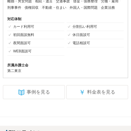
離婚・男女問題
相続・遺言
交通事故
借金・債務整理
労働・雇用
刑事事件
債権回収
不動産・住まい
外国人・国際問題
企業法務
対応体制
カード利用可
分割払い利用可
初回面談無料
休日面談可
夜間面談可
電話相談可
WEB面談可
所属弁護士会
第二東京
￥
事例を見る
料金表を見る