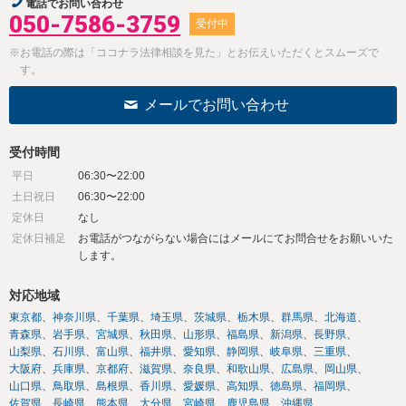
電話でお問い合わせ
050-7586-3759
受付中
※お電話の際は「ココナラ法律相談を見た」とお伝えいただくとスムーズで
す。
メールでお問い合わせ
受付時間
平日
06:30〜22:00
土日祝日
06:30〜22:00
定休日
なし
定休日補足
お電話がつながらない場合にはメールにてお問合せをお願いいた
します。
対応地域
東京都
神奈川県
千葉県
埼玉県
茨城県
栃木県
群馬県
北海道
青森県
岩手県
宮城県
秋田県
山形県
福島県
新潟県
長野県
山梨県
石川県
富山県
福井県
愛知県
静岡県
岐阜県
三重県
大阪府
兵庫県
京都府
滋賀県
奈良県
和歌山県
広島県
岡山県
山口県
鳥取県
島根県
香川県
愛媛県
高知県
徳島県
福岡県
佐賀県
長崎県
熊本県
大分県
宮崎県
鹿児島県
沖縄県