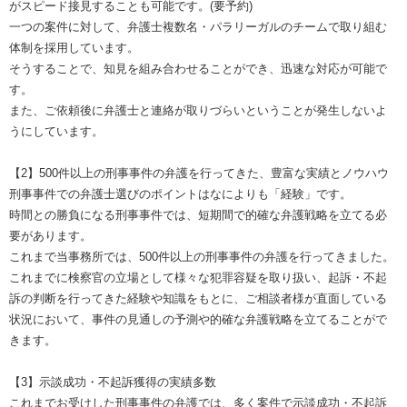
がスピード接見することも可能です。(要予約)
一つの案件に対して、弁護士複数名・パラリーガルのチームで取り組む
体制を採用しています。
そうすることで、知見を組み合わせることができ、迅速な対応が可能で
す。
また、ご依頼後に弁護士と連絡が取りづらいということが発生しないよ
うにしています。
【2】500件以上の刑事事件の弁護を行ってきた、豊富な実績とノウハウ
刑事事件での弁護士選びのポイントはなによりも「経験」です。
時間との勝負になる刑事事件では、短期間で的確な弁護戦略を立てる必
要があります。
これまで当事務所では、500件以上の刑事事件の弁護を行ってきました。
これまでに検察官の立場として様々な犯罪容疑を取り扱い、起訴・不起
訴の判断を行ってきた経験や知識をもとに、ご相談者様が直面している
状況において、事件の見通しの予測や的確な弁護戦略を立てることがで
きます。
【3】示談成功・不起訴獲得の実績多数
これまでお受けした刑事事件の弁護では、多く案件で示談成功・不起訴