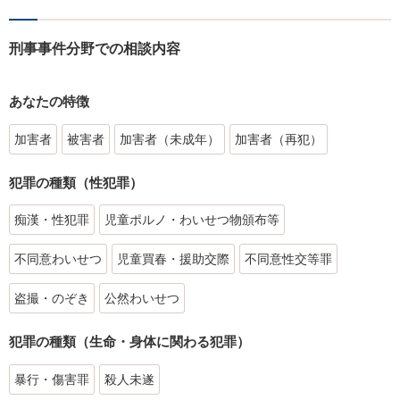
刑事事件分野での相談内容
あなたの特徴
加害者
被害者
加害者（未成年）
加害者（再犯）
犯罪の種類（性犯罪）
痴漢・性犯罪
児童ポルノ・わいせつ物頒布等
不同意わいせつ
児童買春・援助交際
不同意性交等罪
盗撮・のぞき
公然わいせつ
犯罪の種類（生命・身体に関わる犯罪）
暴行・傷害罪
殺人未遂