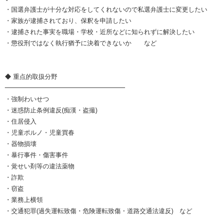
・国選弁護士が十分な対応をしてくれないので私選弁護士に変更したい
・家族が逮捕されており、保釈を申請したい
・逮捕された事実を職場・学校・近所などに知られずに解決したい
・懲役刑ではなく執行猶予に決着できないか など
◆ 重点的取扱分野
━━━━━━━━━━━━━━━━━━━
・強制わいせつ
・迷惑防止条例違反(痴漢・盗撮)
・住居侵入
・児童ポルノ・児童買春
・器物損壊
・暴行事件・傷害事件
・覚せい剤等の違法薬物
・詐欺
・窃盗
・業務上横領
・交通犯罪(過失運転致傷・危険運転致傷・道路交通法違反) など