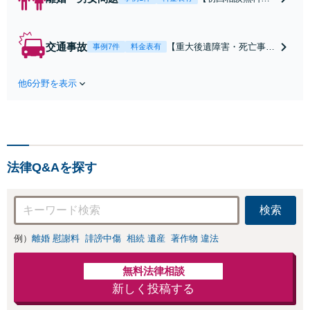
【電話・オンライ
ン相談対応】あな
たにとって有利な
交通事故
【重大後遺障害・死亡事案
事例7件
料金表有
条件で離婚ができ
などの実績多数】「被害者
るよう、経験豊富
救済を第一に」一日でも早
な弁護士が多角的
他6分野を表示
く日常を取り戻せるよう、
な視点でアドバイ
私が力になります【初回相
ス「親権・監護
談無料】【電話・オンライ
権・面会交流に実
ン相談対応】「スピード対
績あり」子の引渡
応・納得できる解決を」
し・認知・親子関
「刑事裁判のニーズにも対
係不存在確認など
法律Q&Aを探す
応」【休日・夜間相談可】
もご相談下さい
【子連れ相談可】
検索
例）
離婚 慰謝料
誹謗中傷
相続 遺産
著作物 違法
無料法律相談
新しく投稿する