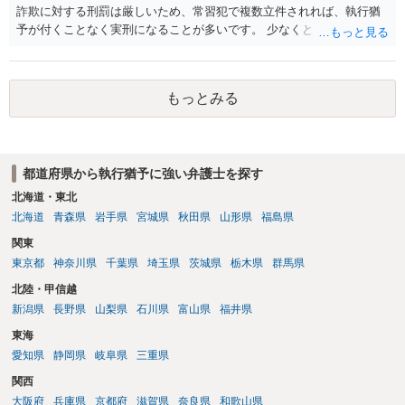
詐欺に対する刑罰は厳しいため、常習犯で複数立件されれば、執行猶
予が付くことなく実刑になることが多いです。 少なくとも、執行猶予
を狙うのであれば、被害弁済を行うことがマストになるかと思いま
す。 弁護士を介して共犯者数人で被害弁済を行うこともあります。 保
釈申請については、共犯なので、全て公判請求されるまで難しいです
もっとみる
が、個別具体的な事情により異なります。 弁護方針により、結果が変
わるため、刑事事件に精通している弁護人を選任されることをお勧め
いたします。
都道府県から執行猶予に強い弁護士を探す
北海道・東北
北海道
青森県
岩手県
宮城県
秋田県
山形県
福島県
関東
東京都
神奈川県
千葉県
埼玉県
茨城県
栃木県
群馬県
北陸・甲信越
新潟県
長野県
山梨県
石川県
富山県
福井県
東海
愛知県
静岡県
岐阜県
三重県
関西
大阪府
兵庫県
京都府
滋賀県
奈良県
和歌山県