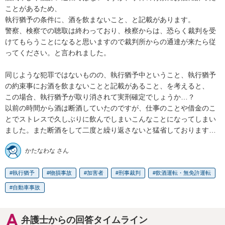
ことがあるため、

執行猶予の条件に、酒を飲まないこと、と記載があります。

警察、検察での聴取は終わっており、検察からは、恐らく裁判を受
けてもらうことになると思いますので裁判所からの通達が来たら従
ってください。と言われました。

同じような犯罪ではないものの、執行猶予中ということ、執行猶予
の約束事にお酒を飲まないことと記載があること、を考えると、

この場合、執行猶予が取り消されて実刑確定でしょうか…？

以前の時間から酒は断酒していたのですが、仕事のことや借金のこ
とでストレスで久しぶりに飲んでしまいこんなことになってしまい
ました。また断酒をして二度と繰り返さないと猛省しております…
かたなわな さん
執行猶予
物損事故
加害者
刑事裁判
飲酒運転・無免許運転
自動車事故
弁護士からの回答タイムライン