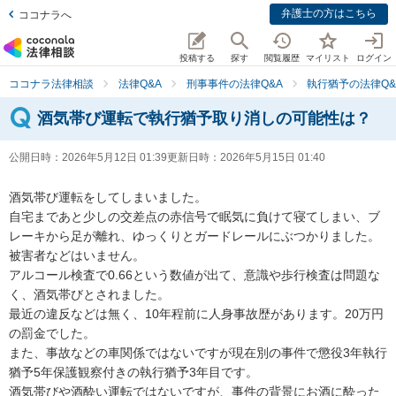
弁護士の方はこちら
ココナラへ
投稿する
探す
閲覧履歴
マイリスト
ログイン
ココナラ法律相談
法律Q&A
刑事事件の法律Q&A
執行猶予の法律Q&
酒気帯び運転で執行猶予取り消しの可能性は？
公開日時：
2026年5月12日 01:39
更新日時：
2026年5月15日 01:40
酒気帯び運転をしてしまいました。

自宅まであと少しの交差点の赤信号で眠気に負けて寝てしまい、ブ
レーキから足が離れ、ゆっくりとガードレールにぶつかりました。

被害者などはいません。

アルコール検査で0.66という数値が出て、意識や歩行検査は問題な
く、酒気帯びとされました。

最近の違反などは無く、10年程前に人身事故歴があります。20万円
の罰金でした。

また、事故などの車関係ではないですが現在別の事件で懲役3年執行
猶予5年保護観察付きの執行猶予3年目です。

酒気帯びや酒酔い運転ではないですが、事件の背景にお酒に酔った