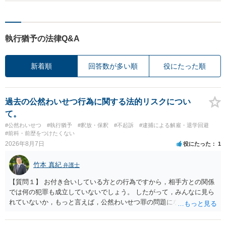
執行猶予の法律Q&A
新着順
回答数が多い順
役にたった順
過去の公然わいせつ行為に関する法的リスクについ
て。
#公然わいせつ
#執行猶予
#釈放・保釈
#不起訴
#逮捕による解雇・退学回避
#前科・前歴をつけたくない
2026年8月7日
役にたった
1
竹本 真紀
弁護士
【質問１】 お付き合いしている方との行為ですから，相手方との関係
では何の犯罪も成立していないでしょう。 したがって，みんなに見ら
れていないか，もっと言えば，公然わいせつ罪の問題にならないかの
話だと思います。 公然わいせつ罪では，まず，公然性が必要です。 公
然性は，不特定又は多数の方が認識できる状態か否かで判断されま