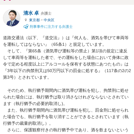
清水 卓
弁護士
東京都
>
中央区
刑事事件に注力する弁護士
道路交通法（以下、『道交法』）は『何人も、酒気を帯びて車両等
を運転してはならない』（65条1）と規定しています。

　そして、『第65条（酒気帯び運転等の禁止）第1項の規定に違反
して車両等を運転した者で、その運転をした場合において身体に政
令で定める程度以上にアルコールを保有する状態にあつたもの』は
『3年以下の拘禁刑又は50万円以下の罰金に処する』（117条の2の2
第3号）とされています。

　そのため、執行猶予期間内に酒気帯び運転を犯し、拘禁刑に処せ
られた場合には、執行猶予は取り消さなけれざならないとされてい
ます（執行猶予の必要的取消し)。

　また、執行猶予期間内に酒気帯び運転を犯し、罰金刑に処せられ
た場合でも、執行猶予を取り消すことができるとされています（執
行猶予の裁量的取消し）。

　さらに、保護観察付きの執行猶予中であり、酒を飲まないという