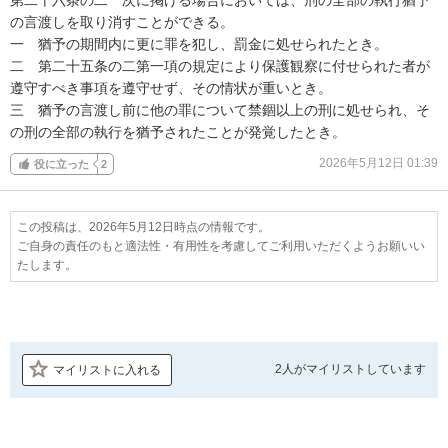
の言渡しを取り消すことができる。

一　猶予の期間内に更に罪を犯し、罰金に処せられたとき。

二　第二十五条の二第一項の規定により保護観察に付せられた者が
遵守すべき事項を遵守せず、その情状が重いとき。

三　猶予の言渡し前に他の罪について禁錮以上の刑に処せられ、そ
の刑の全部の執行を猶予されたことが発覚したとき。
2026年5月12日 01:39
役に立った
2
この投稿は、2026年5月12日時点の情報です。
ご自身の責任のもと適法性・有用性を考慮してご利用いただくようお願いい
たします。
2人が
マイリストしています
マイリストに入れる