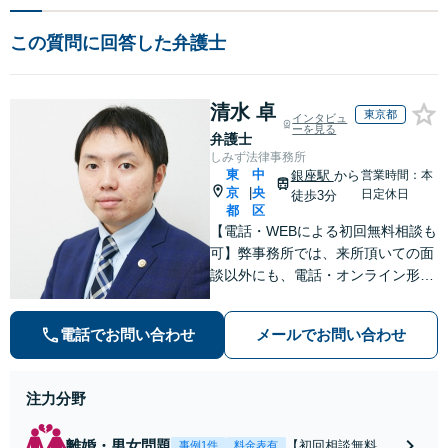
この質問に回答した弁護士
清水 卓
東京都
インタビュ
ーを見る
弁護士
しみず法律事務所
東
中
銀座駅
から
営業時間：本
京
央
|
日定休日
徒歩3分
都
区
【電話・WEBによる初回無料相談も
可】弊事務所では、来所頂いての面
談以外にも、電話・オンライン形式
での初回無料相談も実施中。すぐに
弁護士にご相談頂くことで、今のご
電話でお問い合わせ
メールでお問い合わせ
不安が和らぐとともに、問題解決の
ために前に進むことができます。
注力分野
離婚・男女問題
【初回相談無料】
事例1件
料金表有