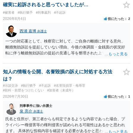
す。 本件は，車の中という閉鎖された空間で行っており，不特定又は
確実に起訴されると思っていましたが…
多数の方が認識するのは困難な状態ですから，公然性はないと思いま
#被害者
#執行猶予
#刑事裁判
#不起訴
す。 また，意図的に示そうとする故意が必要ですが，本件では，通過
2026年8月4日
役にたった
2
する車両があると服を着ている（わいせつな状態をなくしている）の
ですから，むしろ見られないようにしており，故意が認められること
西浦 嘉博
弁護士
はありません。 以上より，公然わいせつ罪には該当しませんから，捜
査の対象になることはありません。 警察から連絡がくることもないで
一つの対応案として、検察官に対して、ご自身の離婚に対する意向、
しょう。 【質問２】 見せようと思っていないことは，服を着たりする
離婚無効訴訟を提起していない理由、今後の体調面・金銭面の状況好
行為から明らかです。したがいまして，注意を受けることさえありま
転に伴う離婚無効訴訟の提起の見通し等を整理された上で、書面とし
せん。まして，刑罰として罰せられることもありません。 【質問３】
て提出されることを検討されてみてはいかがでしょうか。 少なくとも
以上のように犯罪の嫌疑が否定されますから，逮捕勾留される可能性
検察官の処分判断の際、相談者さんの意向を示す証拠の一つとして位
はありません。その理由がないのです。 【質問４】 起訴猶予は，犯罪
置づけられる様に思われます。 より詳細についてお聞きになりたい場
知人の情報を公開、名誉毀損の訴えに対処する方法
が成立することが前提ですので，不起訴とする理由としても前提を欠
合、最寄りの法律事務所での相談を検討ください
は？
いています。不起訴にするにしても，不起訴の可能性はありません。
#示談交渉
#執行猶予
#不起訴
#名誉毀損罪・侮辱罪
あえて不起訴の理由を挙げるなら，「嫌疑不十分」か「嫌疑なし」で
#前科・前歴をつけたくない
#加害者（未成年）
す。
2026年7月30日
役にたった
1
刑事事件に強い弁護士
泉 亮介
弁護士
氏名と住所が、第三者からも特定できるような内容であった場合、プ
ライバシー権侵害等の権利侵害が認められる可能性はあるかと思われ
ます。 具体的な投稿内容を確認する必要があるかと思われますので、