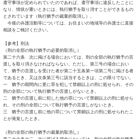
遵守事項が定められていたのであれば、遵守事項に違反したことに
なり、情状が重いときには、執行猶予を取り消すことができるもの
とされています（執行猶予の裁量的取消し）。

　今後の弁護活動等については、お住まいの地域等の弁護士に直接
相談をご検討ください。

【参考】刑法

（刑の全部の執行猶予の必要的取消し）

第二十六条　次に掲げる場合においては、刑の全部の執行猶予の言
渡しを取り消さなければならない。ただし、第三号の場合におい
て、猶予の言渡しを受けた者が第二十五条第一項第二号に掲げる者
であるとき、又は次条第三号に該当するときは、この限りでない。

一　猶予の期間内に更に罪を犯して禁錮以上の刑に処せられ、その
刑の全部について執行猶予の言渡しがないとき。

二　猶予の言渡し前に犯した他の罪について禁錮以上の刑に処せら
れ、その刑の全部について執行猶予の言渡しがないとき。

三　猶予の言渡し前に他の罪について禁錮以上の刑に処せられたこ
とが発覚したとき。

（刑の全部の執行猶予の裁量的取消し）

第二十六条の二　次に掲げる場合においては、刑の全部の執行猶予