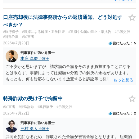
ご不安であれば親に相談の上で、個別に弁護士にご相談されると良い
でしょう。
口座売却後に法律事務所からの返済通知、どう対処す
べきか？
#執行猶予
#逮捕による解雇・退学回避
#逮捕や勾留の阻止・準抗告
#示談交渉
#特殊詐欺
#加害者
2026年7月23日
役にたった
5
刑事事件に強い弁護士
本庄 卓磨
弁護士
ご不安かと思いますが、請求額の全額をそのまま負担することになる
とは限らず、事情によっては減額や分割での解決の余地があります。
もっとも、何も対応をしないまま放置すると訴訟等に発展してしまう
可能性がありますので、お早めに弁護士にご相談されることをおすす
めします。
特殊詐欺の受け子で拘留中
#加害者
#特殊詐欺
#執行猶予
#示談交渉
2026年7月22日
役にたった
2
刑事事件に強い弁護士
三村 勇人
弁護士
共同正犯になるため、詐取された全額が被害金額となります。 組織的