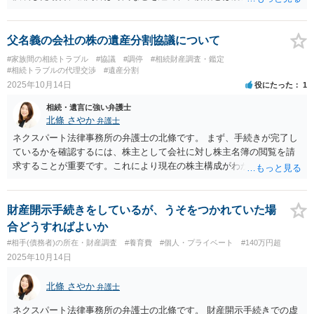
拠全体から最終的な判断を下します。そのため、尋問での相手方の証
言などによって、裁判官の心証が変わり、和解案と異なる判決が出る
ことはあり得ます。 次に「対物超過特約」ですが、これは加害者が任
父名義の会社の株の遺産分割協議について
意で使う保険です。 加害者が使用に同意しない限り、被害者側からそ
#家族間の相続トラブル
#協議
#調停
#相続財産調査・鑑定
の使用を強制することはできません。 そのため、法律上の賠償額（時
#相続トラブルの代理交渉
#遺産分割
価額）を超える部分の支払いを受けることは困難です。
2025年10月14日
役にたった
1
相続・遺言に強い弁護士
北條 さやか
弁護士
ネクスパート法律事務所の弁護士の北條です。 まず、手続きが完了し
ているかを確認するには、株主として会社に対し株主名簿の閲覧を請
求することが重要です。これにより現在の株主構成がわかります。 も
し、質問者様の署名が偽造されて印鑑証明が無断で使用されていた場
合、その手続きは法的に無効です。 また、その行為は有印私文書偽造
罪などの犯罪にあたり、義母や妹の刑事責任を問える可能性がありま
財産開示手続きをしているが、うそをつかれていた場
す。 今後の対応として、まずは弁護士に相談し、代理人として会社側
合どうすればよいか
に正式な説明と遺産分割に関する資料の開示を求めることをお勧めし
#相手(債務者)の所在・財産調査
#養育費
#個人・プライベート
#140万円超
ます。 不透明なまま署名する必要はありません。
2025年10月14日
北條 さやか
弁護士
ネクスパート法律事務所の弁護士の北條です。 財産開示手続きでの虚