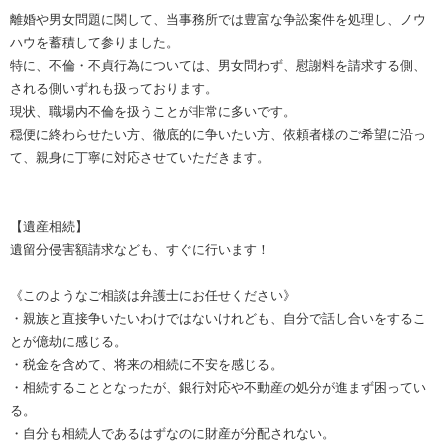
離婚や男女問題に関して、当事務所では豊富な争訟案件を処理し、ノウ
ハウを蓄積して参りました。
特に、不倫・不貞行為については、男女問わず、慰謝料を請求する側、
される側いずれも扱っております。
現状、職場内不倫を扱うことが非常に多いです。
穏便に終わらせたい方、徹底的に争いたい方、依頼者様のご希望に沿っ
て、親身に丁寧に対応させていただきます。
【遺産相続】
遺留分侵害額請求なども、すぐに行います！
《このようなご相談は弁護士にお任せください》
・親族と直接争いたいわけではないけれども、自分で話し合いをするこ
とが億劫に感じる。
・税金を含めて、将来の相続に不安を感じる。
・相続することとなったが、銀行対応や不動産の処分が進まず困ってい
る。
・自分も相続人であるはずなのに財産が分配されない。