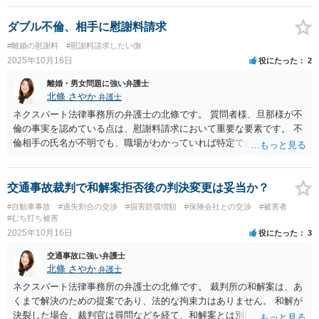
る可能性はあります。弁護士が関与していれば、弁護士も責任を問わ
れることがあります。 4. 診断書の「全治10日」はあくまで見込みで
ダブル不倫、相手に慰謝料請求
す。医師が必要と判断すれば、10日を超えた治療費や、別の医療機関
#離婚の慰謝料
#慰謝料請求したい側
での治療費も認められます。
2025年10月16日
役にたった
2
離婚・男女問題に強い弁護士
北條 さやか
弁護士
ネクスパート法律事務所の弁護士の北條です。 質問者様、旦那様が不
倫の事実を認めている点は、慰謝料請求において重要な要素です。 不
倫相手の氏名が不明でも、職場がわかっていれば特定できる可能性が
あります。 旦那様が相手をかばう場合、弁護士が代理人として交渉す
ることで情報を得やすくなることがあります。また、「弁護士会照
会」という制度を利用して、職場に相手の氏名や住所の開示を求める
交通事故裁判で和解案拒否後の判決変更は妥当か？
方法も考えられますが、この場合は会社に不貞の事実を伝えることに
#自動車事故
#過失割合の交渉
#損害賠償増額
#保険会社との交渉
#被害者
なるので、慎重に対応をする必要があります。 弁護士によっては照会
#むち打ち被害
を掛けられないという場合もあると思います。 質問者様が離婚するか
2025年10月16日
役にたった
3
どうかにかかわらず、不倫相手への慰謝料請求は可能です。 今後の具
交通事故に強い弁護士
体的な進め方について、一度弁護士にご相談されることをお勧めしま
北條 さやか
弁護士
す。まずは、相手男性に誰が相手なのか確認して、回答できないなら
会社に確認する可能性がある旨伝えて、回答を聞き出すことが良いか
ネクスパート法律事務所の弁護士の北條です。 裁判所の和解案は、あ
と思います。
くまで解決のための提案であり、法的な拘束力はありません。 和解が
決裂した場合、裁判官は尋問などを経て、和解案とは別に、改めて証