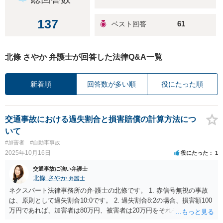
137
61
北條 さやか 弁護士が回答した法律Q&A一覧
新着順
回答数が多い順
役にたった順
交通事故における過失割合と損害賠償の計算方法につ
いて
#加害者
#自動車事故
2025年10月16日
役にたった
1
交通事故に強い弁護士
北條 さやか
弁護士
ネクスパート法律事務所の弁-護士の北條です。 1. 赤信号無視の事故
は、原則として過失割合10:0です。 2. 過失割合8:2の場合、損害額100
万円であれば、加害者は80万円、被害者は20万円をそれぞれ相手に支
払います（過失相殺）。 3. 意図的に水増し請求をすれば詐欺罪にあた