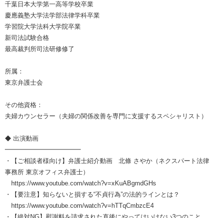
千葉日本大学第一高等学校卒業
慶應義塾大学法学部法律学科卒業
学習院大学法科大学院卒業
新司法試験合格
最高裁判所司法研修修了
所属：
東京弁護士会
その他資格：
夫婦カウンセラー（夫婦の関係改善を専門に支援するスペシャリスト）
◆ 出演動画
━━━━━━━━━━━━
・【ご相談者様向け】弁護士紹介動画 北條 さやか（ネクスパート法律
事務所 東京オフィス弁護士）
https://www.youtube.com/watch?v=xKuABgmdGHs
・【要注意】知らないと損する“不貞行為”の法的ラインとは？
https://www.youtube.com/watch?v=hTTqCmbzcE4
・【絶対NG】慰謝料を請求された直後にやってはいけない3つのこと