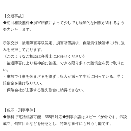
【交通事故】
◆初回相談無料◆損害賠償によって少しでも経済的な回復が図れるよう
努力いたします。
示談交渉、後遺障害等級認定、損害賠償請求、自賠責保険請求に特に強
みを発揮しております。
《このようなご相談は弁護士にお任せください》
・後遺障害により精神的に苦痛。できる限り多くの賠償金を受け取りた
い。
・事故で仕事を休まざるを得ず，収入が減って生活に困っている。早く
賠償金を受け取りたい。
・保険会社が主張する過失割合に納得できない。
【犯罪・刑事事件】
◆無料で電話相談可能｜365日対応◆刑事弁護はスピードが命です。示談
成立、勾留阻止などを得意とし、特殊な事件にも対応可能です。