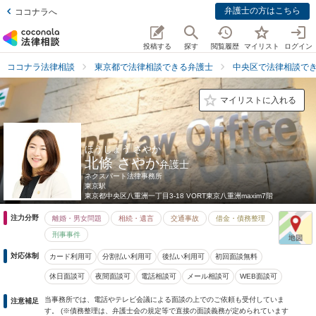
弁護士の方はこちら
ココナラへ
投稿する
探す
閲覧履歴
マイリスト
ログイン
ココナラ法律相談
東京都で法律相談できる弁護士
中央区で法律相談で
マイリストに入れる
ほうじょう さやか
北條 さやか
弁護士
ネクスパート法律事務所
東京駅
東京都
中央区八重洲一丁目3-18 VORT東京八重洲maxim7階
注力分野
離婚・男女問題
相続・遺言
交通事故
借金・債務整理
刑事事件
対応体制
カード利用可
分割払い利用可
後払い利用可
初回面談無料
休日面談可
夜間面談可
電話相談可
メール相談可
WEB面談可
当事務所では、電話やテレビ会議による面談の上でのご依頼も受付していま
注意補足
す。 (※債務整理は、弁護士会の規定等で直接の面談義務が定められています