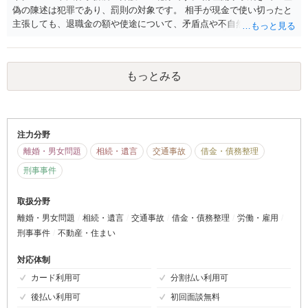
偽の陳述は犯罪であり、罰則の対象です。 相手が現金で使い切ったと
主張しても、退職金の額や使途について、矛盾点や不自然な点を具体
的に指摘し、裁判所にさらなる説明を求めることが考えられます。 車
の購入など、判明している事実を基に追及します。 しかし、隠された
現金の所在を突き止めるのは困難な場合が多いです。 もし虚偽の疑い
もっとみる
が強い場合は、裁判所にその旨を伝え、刑事罰を科してもらうよう促
すことも一つの手段です。また、第三者から財産情報を取得する手続
きも検討できます。
注力分野
離婚・男女問題
相続・遺言
交通事故
借金・債務整理
刑事事件
取扱分野
離婚・男女問題
相続・遺言
交通事故
借金・債務整理
労働・雇用
刑事事件
不動産・住まい
対応体制
カード利用可
分割払い利用可
後払い利用可
初回面談無料