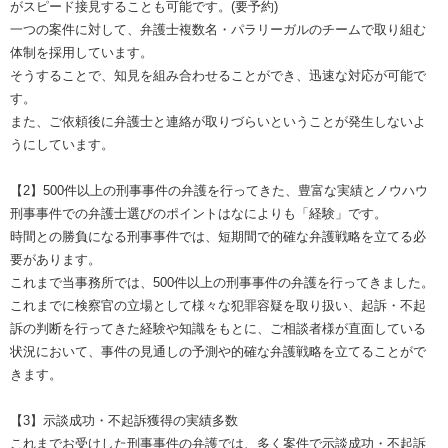
がスピード接見することも可能です。(要予約)
一つの案件に対して、弁護士複数名・パラリーガルのチームで取り組む
体制を採用しています。
そうすることで、知見を組み合わせることができ、迅速な対応が可能で
す。
また、ご依頼後に弁護士と連絡が取りづらいということが発生しないよ
うにしています。
【2】500件以上の刑事事件の弁護を行ってきた、豊富な実績とノウハウ
刑事事件での弁護士選びのポイントはなによりも「経験」です。
時間との勝負になる刑事事件では、短期間で的確な弁護戦略を立てる必
要があります。
これまで当事務所では、500件以上の刑事事件の弁護を行ってきました。
これまでに検察官の立場として様々な犯罪容疑を取り扱い、起訴・不起
訴の判断を行ってきた経験や知識をもとに、ご相談者様が直面している
状況において、事件の見通しの予測や的確な弁護戦略を立てることがで
きます。
【3】示談成功・不起訴獲得の実績多数
これまでお受けした刑事事件の弁護では、多く案件で示談成功・不起訴