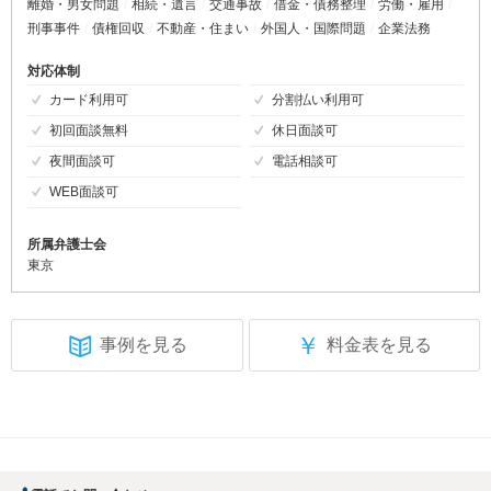
離婚・男女問題
相続・遺言
交通事故
借金・債務整理
労働・雇用
刑事事件
債権回収
不動産・住まい
外国人・国際問題
企業法務
対応体制
カード利用可
分割払い利用可
初回面談無料
休日面談可
夜間面談可
電話相談可
WEB面談可
所属弁護士会
東京
￥
事例を見る
料金表を見る