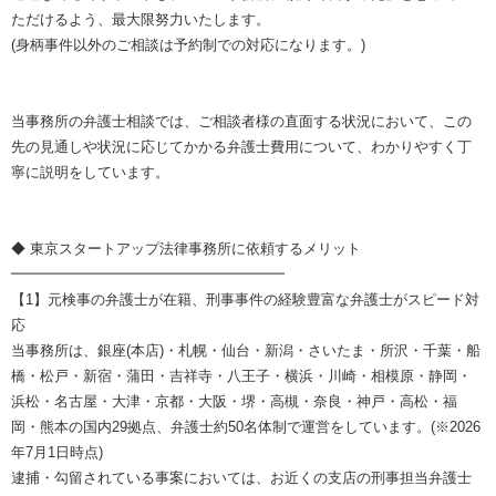
ただけるよう、最大限努力いたします。
(身柄事件以外のご相談は予約制での対応になります。)
当事務所の弁護士相談では、ご相談者様の直面する状況において、この
先の見通しや状況に応じてかかる弁護士費用について、わかりやすく丁
寧に説明をしています。
◆ 東京スタートアップ法律事務所に依頼するメリット
━━━━━━━━━━━━━━━━━━━
【1】元検事の弁護士が在籍、刑事事件の経験豊富な弁護士がスピード対
応
当事務所は、銀座(本店)・札幌・仙台・新潟・さいたま・所沢・千葉・船
橋・松戸・新宿・蒲田・吉祥寺・八王子・横浜・川崎・相模原・静岡・
浜松・名古屋・大津・京都・大阪・堺・高槻・奈良・神戸・高松・福
岡・熊本の国内29拠点、弁護士約50名体制で運営をしています。(※2026
年7月1日時点)
逮捕・勾留されている事案においては、お近くの支店の刑事担当弁護士