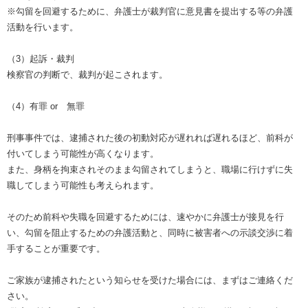
※勾留を回避するために、弁護士が裁判官に意見書を提出する等の弁護
活動を行います。
（3）起訴・裁判
検察官の判断で、裁判が起こされます。
（4）有罪 or 無罪
刑事事件では、逮捕された後の初動対応が遅れれば遅れるほど、前科が
付いてしまう可能性が高くなります。
また、身柄を拘束されそのまま勾留されてしまうと、職場に行けずに失
職してしまう可能性も考えられます。
そのため前科や失職を回避するためには、速やかに弁護士が接見を行
い、勾留を阻止するための弁護活動と、同時に被害者への示談交渉に着
手することが重要です。
ご家族が逮捕されたという知らせを受けた場合には、まずはご連絡くだ
さい。