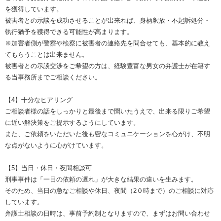
を獲得しています。
被害者との示談を成功させることが出来れば、身柄釈放・不起訴処分・
執行猶予を獲得できる可能性が高まります。
※加害者側が警察や検察に被害者の連絡先を問合せても、基本的に教え
てもらうことは出来ません。
被害者との示談交渉をご希望の方は、経験豊富な男女の弁護士が在籍す
る当事務所までご相談ください。
【4】十分なヒアリング
ご相談者様の話をしっかりと最後まで聞いたうえで、出来る限りご希望
に近い解決策をご提示するようにしています。
また、ご依頼をいただいた後も密なコミュニケーションを心がけ、不明
な点がないように心がけています。
【5】当日・休日・夜間相談可
刑事事件は「一日の依頼の遅れ」が大きな結果の違いを生みます。
そのため、当日の急なご相談や休日、夜間（2０時まで）のご相談に対応
しています。
弁護士相談の日時は、事前予約制となりますので、まずはお問い合わせ