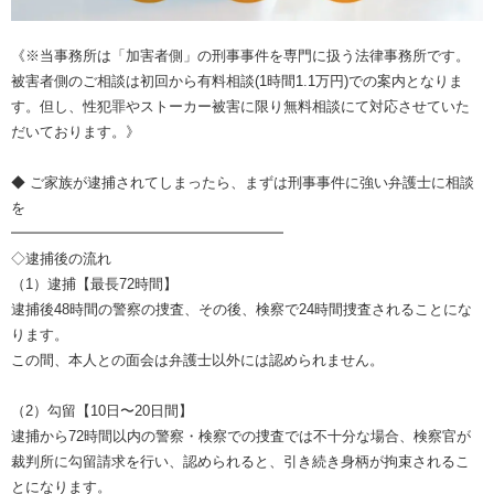
《※当事務所は「加害者側」の刑事事件を専門に扱う法律事務所です。
被害者側のご相談は初回から有料相談(1時間1.1万円)での案内となりま
す。但し、性犯罪やストーカー被害に限り無料相談にて対応させていた
だいております。》
◆ ご家族が逮捕されてしまったら、まずは刑事事件に強い弁護士に相談
を
━━━━━━━━━━━━━━━━━━━
◇逮捕後の流れ
（1）逮捕【最長72時間】
逮捕後48時間の警察の捜査、その後、検察で24時間捜査されることにな
ります。
この間、本人との面会は弁護士以外には認められません。
（2）勾留【10日〜20日間】
逮捕から72時間以内の警察・検察での捜査では不十分な場合、検察官が
裁判所に勾留請求を行い、認められると、引き続き身柄が拘束されるこ
とになります。