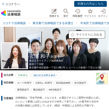
弁護士の方はこちら
ココナラへ
投稿する
探す
閲覧履歴
マイリスト
ログイン
ココナラ法律相談
東京都で法律相談できる弁護士
中央区で法律相談で
マイリストに入れる
げんば かずこ
玄場 和子
弁護士
東京スタートアップ法律事務所
銀座一丁目駅
東京都
中央区銀座一丁目13番1号 ヒューリック銀座一丁目ビル7階
注力分野
刑事事件
他の注力分野を表示
対応体制
カード利用可
分割払い利用可
初回面談無料
休日面談可
夜間面談可
電話相談可
WEB面談可
法律相談は「完全予約制」となります。お電話ですぐにご質問や弁護士と話し
注意補足
たいという要望には応じかねますので何卒ご了承下さい。(※要予約で当日中
の弁護士相談には対応しています。)英語・中国語による対応も可能です。