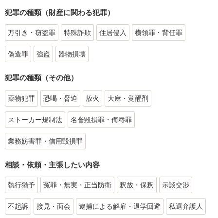
犯罪の種類（財産に関わる犯罪）
万引き・窃盗罪
特殊詐欺
住居侵入
横領罪・背任罪
偽造罪
強盗
器物損壊
犯罪の種類（その他）
薬物犯罪
恐喝・脅迫
放火
大麻・覚醒剤
ストーカー規制法
名誉毀損罪・侮辱罪
業務妨害罪・信用毀損罪
相談・依頼・主張したい内容
執行猶予
冤罪・無実・正当防衛
釈放・保釈
示談交渉
不起訴
接見・面会
逮捕による解雇・退学回避
私選弁護人