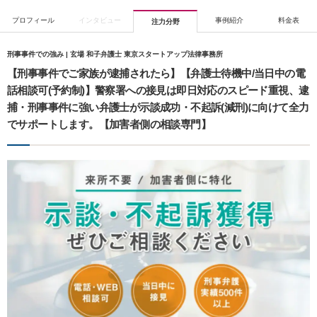
プロフィール
インタビュー
事例紹介
料金表
注力分野
刑事事件での強み | 玄場 和子弁護士 東京スタートアップ法律事務所
【刑事事件でご家族が逮捕されたら】【弁護士待機中/当日中の電
話相談可(予約制)】警察署への接見は即日対応のスピード重視、逮
捕・刑事事件に強い弁護士が示談成功・不起訴(減刑)に向けて全力
でサポートします。【加害者側の相談専門】