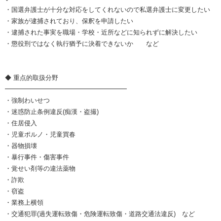
・国選弁護士が十分な対応をしてくれないので私選弁護士に変更したい
・家族が逮捕されており、保釈を申請したい
・逮捕された事実を職場・学校・近所などに知られずに解決したい
・懲役刑ではなく執行猶予に決着できないか など
◆ 重点的取扱分野
━━━━━━━━━━━━━━━━━━━
・強制わいせつ
・迷惑防止条例違反(痴漢・盗撮)
・住居侵入
・児童ポルノ・児童買春
・器物損壊
・暴行事件・傷害事件
・覚せい剤等の違法薬物
・詐欺
・窃盗
・業務上横領
・交通犯罪(過失運転致傷・危険運転致傷・道路交通法違反) など