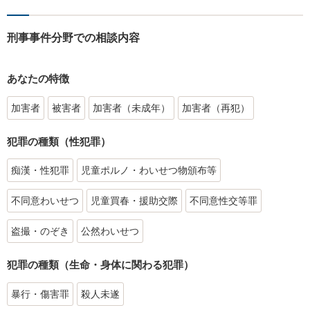
刑事事件分野での相談内容
あなたの特徴
加害者
被害者
加害者（未成年）
加害者（再犯）
犯罪の種類（性犯罪）
痴漢・性犯罪
児童ポルノ・わいせつ物頒布等
不同意わいせつ
児童買春・援助交際
不同意性交等罪
盗撮・のぞき
公然わいせつ
犯罪の種類（生命・身体に関わる犯罪）
暴行・傷害罪
殺人未遂