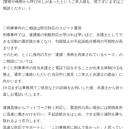
(警察や検察から呼び出しがあったというご本人様も、慌てずにまずはご
相談ください。)
◇刑事事件のご相談は即日対応のスピード重視
刑事事件では、逮捕後の初動対応が早ければ早いほど、弁護士としてで
きる活動の選択肢が多くなり、勾留阻止や不起訴処分獲得の可能性が高
まります。
そのため、とくに身内の方が「逮捕・身柄を拘束されているケース」の
ご相談については、
すぐに刑事事件の担当弁護士と電話で話をすることが出来る体制(※1)を
整え、通常ご連絡いただいた当日中に接見（ご本人と弁護士の面会）に
向かいます。
(※1)まずは事務局でご状況などの詳細をお伺いした後、弁護士から折り
返しお電話いたします。
逮捕直後からフットワーク軽く対応し、緊急性の高い場合には関係各所
に迅速に働きかけを行い、不起訴処分をはじめ、できる限り減刑を勝ち
取れるよう尽力します。
迅速な対応でサポートし、「この事務所に頼んで良かった」と思ってい