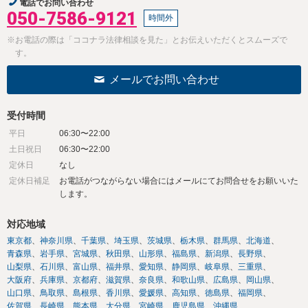
電話でお問い合わせ
050-7586-9121
時間外
※お電話の際は「ココナラ法律相談を見た」とお伝えいただくとスムーズで
す。
メールでお問い合わせ
受付時間
平日
06:30〜22:00
土日祝日
06:30〜22:00
定休日
なし
定休日補足
お電話がつながらない場合にはメールにてお問合せをお願いいた
します。
対応地域
東京都
神奈川県
千葉県
埼玉県
茨城県
栃木県
群馬県
北海道
青森県
岩手県
宮城県
秋田県
山形県
福島県
新潟県
長野県
山梨県
石川県
富山県
福井県
愛知県
静岡県
岐阜県
三重県
大阪府
兵庫県
京都府
滋賀県
奈良県
和歌山県
広島県
岡山県
山口県
鳥取県
島根県
香川県
愛媛県
高知県
徳島県
福岡県
佐賀県
長崎県
熊本県
大分県
宮崎県
鹿児島県
沖縄県