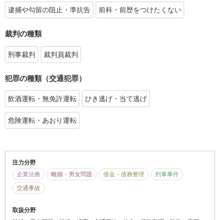
逮捕や勾留の阻止・準抗告
前科・前歴をつけたくない
裁判の種類
刑事裁判
裁判員裁判
犯罪の種類（交通犯罪）
飲酒運転・無免許運転
ひき逃げ・当て逃げ
危険運転・あおり運転
注力分野
企業法務
離婚・男女問題
借金・債務整理
刑事事件
交通事故
取扱分野