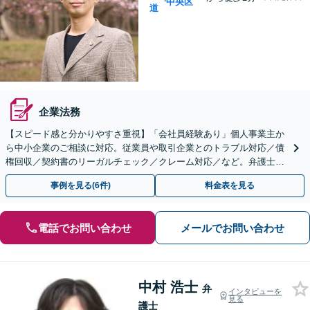
中央区
道
企業法務
【スピード感と分かりやすさ重視】「会社員経験あり」個人事業主か
ら中小企業のご相談に対応。従業員や取引企業とのトラブル対応／債
権回収／契約書のリーガルチェック／クレーム対応／など。弁護士相
談が初めての企業様へも全力で対応します！
事例を見る(6件)
料金表を見る
電話でお問い合わせ
メールでお問い合わせ
中村 浩士
弁
インタビューを
見る
護士