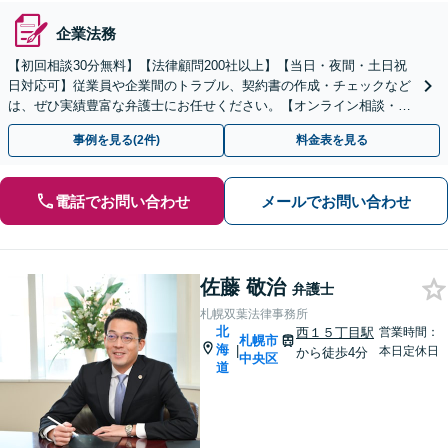
企業法務
【初回相談30分無料】【法律顧問200社以上】【当日・夜間・土日祝
日対応可】従業員や企業間のトラブル、契約書の作成・チェックなど
は、ぜひ実績豊富な弁護士にお任せください。【オンライン相談・電
子契約に対応】
事例を見る(2件)
料金表を見る
電話でお問い合わせ
メールでお問い合わせ
佐藤 敬治
弁護士
札幌双葉法律事務所
北
西１５丁目駅
営業時間：
札幌市
海
|
本日定休日
から徒歩4分
中央区
道