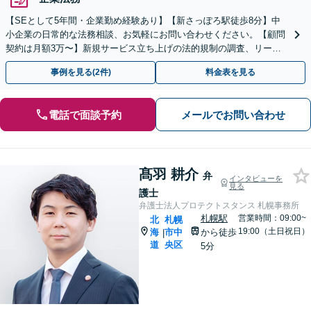
【SEとして5年間・企業勤め経験あり】【新さっぽろ駅徒歩8分】中
小企業の日常的な法務相談、お気軽にお問い合わせください。【顧問
契約は月額3万〜】新規サービス立ち上げの法的規制の調査、リーガ
ルチェックも対応。【初回相談無料】
事例を見る(2件)
料金表を見る
電話で面談予約
メールでお問い合わせ
髙羽 耕介
弁
インタビューを
見る
護士
弁護士法人プロテクトスタンス 札幌事務所
札幌駅
営業時間：09:00~
北
札幌
19:00（土日祝日）
海
市中
から徒歩
|
道
央区
5分