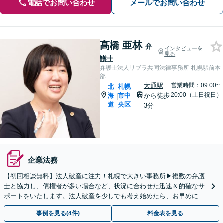
電話でお問い合わせ
メールでお問い合わせ
髙橋 亜林
弁
インタビューを
見る
護士
弁護士法人リブラ共同法律事務所 札幌駅前本
部
大通駅
営業時間：09:00~
北
札幌
20:00（土日祝日）
海
市中
から徒歩
|
道
央区
3分
企業法務
【初回相談無料】法人破産に注力！札幌で大きい事務所▶︎複数の弁護
士と協力し、債権者が多い場合など、状況に合わせた迅速＆的確なサ
ポートをいたします。法人破産を少しでも考え始めたら、お早めに
【面談】をご予約ください【休日・夜間相談可】
事例を見る(4件)
料金表を見る