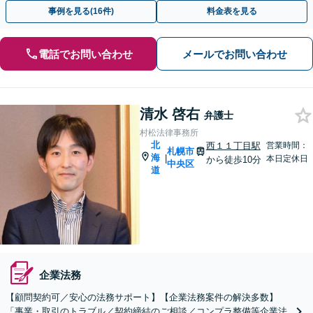
す。
事例を見る(16件)
料金表を見る
電話でお問い合わせ
メールでお問い合わせ
清水 啓右
弁護士
村松法律事務所
北
西１１丁目駅
営業時間：
札幌市
海
|
本日定休日
から徒歩10分
中央区
道
企業法務
【顧問契約可／安心の法務サポート】【企業法務案件の解決多数】
「事業・取引のトラブル／契約締結のご相談／コンプラ整備等企業法