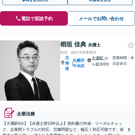
事例を見る(2件)
料金表を見る
電話で面談予約
メールでお問い合わせ
稻垣 佳典
弁護士
稻垣・細井法律事務所
北
大通駅
か
営業時間：本
札幌市
海
|
日定休日
ら徒歩6分
中央区
道
企業法務
【大通駅6分】【弁護士歴10年以上】契約書の作成・リーガルチェッ
ク、企業間トラブルの対応、労働問題など、幅広く対応可能です。経