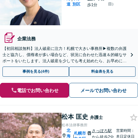
道
別区
日）
歩1分
企業法務
【初回相談無料】法人破産に注力！札幌で大きい事務所▶︎複数の弁護
士と協力し、債権者が多い場合など、状況に合わせた迅速＆的確なサ
ポートをいたします。法人破産を少しでも考え始めたら、お早めに
【面談】をご予約ください【休日・夜間相談可】
事例を見る(4件)
料金表を見る
電話でお問い合わせ
メールでお問い合わせ
松本 匡史
弁護士
松本法律事務所
北
さっぽろ駅
営業時間：
札幌市
海
|
本日定休日
から徒歩2分