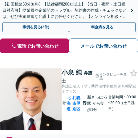
【初回相談30分無料】【法律顧問200社以上】【当日・夜間・土日祝
日対応可】従業員や企業間のトラブル、契約書の作成・チェックなど
は、ぜひ実績豊富な弁護士にお任せください。【オンライン相談・電
子契約に対応】
事例を見る(2件)
料金表を見る
電話でお問い合わせ
メールでお問い合わせ
小泉 純
弁護
インタビューを見
る
士
弁護士法人リブラ共同法律事務所 新札幌駅前
オフィス
新さっぽろ
営業時間：09:00
北
札幌
~20:00（土日祝
海
市厚
駅
から徒
|
道
別区
日）
歩1分