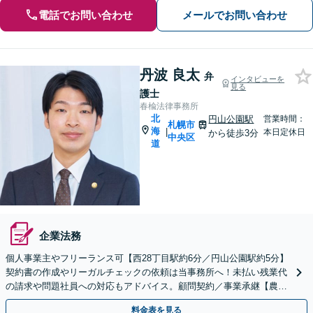
電話でお問い合わせ
メールでお問い合わせ
丹波 良太
弁
インタビューを
見る
護士
春楡法律事務所
北
円山公園駅
営業時間：
札幌市
海
|
本日定休日
から徒歩3分
中央区
道
企業法務
個人事業主やフリーランス可【西28丁目駅約6分／円山公園駅約5分】
契約書の作成やリーガルチェックの依頼は当事務所へ！未払い残業代
の請求や問題社員への対応もアドバイス。顧問契約／事業承継【農業
業界の顧問実績あり】
料金表を見る