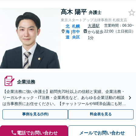
髙木 陽平
弁護士
東京スタートアップ法律事務所 札幌支店
大通駅
営業時間：06:30~
北
札幌
22:00（土日祝日）
海
市中
から徒歩
|
道
央区
1分
企業法務
【企業法務に強い弁護士】顧問先70社以上の信頼と実績、企業法務・
リーガルチェック・IT法務・企業再生など、あらゆる企業活動の相談
は当事務所にお任せください。【チャットツールやWEB会議にも対
応】
事例を見る(5件)
料金表を見る
電話でお問い合わせ
メールでお問い合わせ