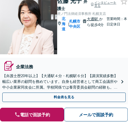
佐藤 光子
弁
インタビューを
見る
護士
虎ノ門法律経済事務所 札幌支店
北
大通駅
か
営業時間：本
札幌市
海
|
日定休日
ら徒歩4分
中央区
道
企業法務
【弁護士歴20年以上】【大通駅４分・札幌駅６分】【講演実績多数】
幅広い業界の顧問を務めています。自身も経営者として商工会議所や
中小企業家同友会に所属。学校関係では養育委員会顧問の経験も。契
約書、コンプライアンス、トラブル対応など幅広く対応。
料金表を見る
電話で面談予約
メールで面談予約