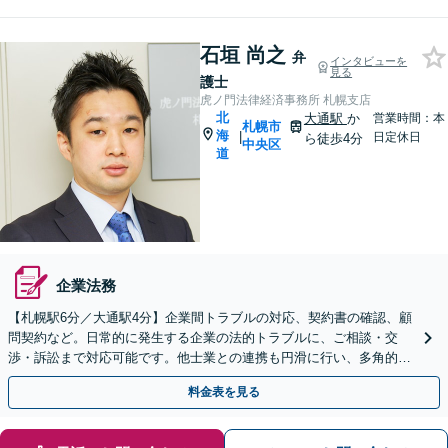
石垣 尚之
弁
インタビューを
見る
護士
虎ノ門法律経済事務所 札幌支店
北
大通駅
か
営業時間：本
札幌市
海
|
日定休日
ら徒歩4分
中央区
道
企業法務
【札幌駅6分／大通駅4分】企業間トラブルの対応、契約書の確認、顧
問契約など。日常的に発生する企業の法的トラブルに、ご相談・交
渉・訴訟まで対応可能です。他士業との連携も円滑に行い、多角的な
視点で支援いたします【初回相談無料】【休日面談可】
料金表を見る