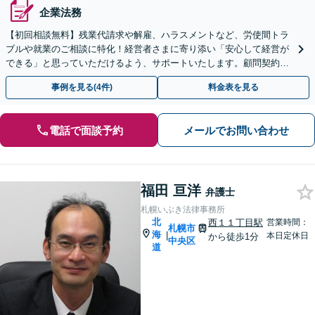
企業法務
【初回相談無料】残業代請求や解雇、ハラスメントなど、労使間トラ
ブルや就業のご相談に特化！経営者さまに寄り添い「安心して経営が
できる」と思っていただけるよう、サポートいたします。顧問契約プ
ラン（月額1.1万円〜）複数あり！【休日・夜間相談可】
事例を見る(4件)
料金表を見る
電話で面談予約
メールでお問い合わせ
福田 亘洋
弁護士
札幌いぶき法律事務所
北
西１１丁目駅
営業時間：
札幌市
海
|
本日定休日
から徒歩1分
中央区
道