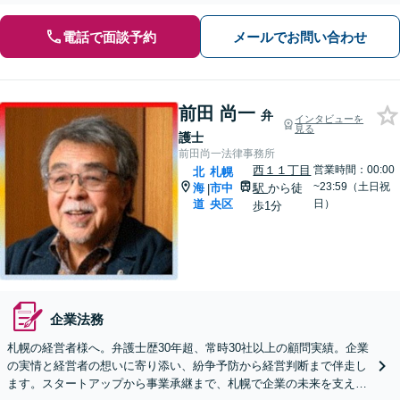
電話で面談予約
メールでお問い合わせ
前田 尚一
弁
インタビューを
見る
護士
前田尚一法律事務所
西１１丁目
営業時間：00:00
北
札幌
~23:59（土日祝
海
市中
駅
から徒
|
道
央区
日）
歩1分
企業法務
札幌の経営者様へ。弁護士歴30年超、常時30社以上の顧問実績。企業
の実情と経営者の想いに寄り添い、紛争予防から経営判断まで伴走し
ます。スタートアップから事業承継まで、札幌で企業の未来を支えま