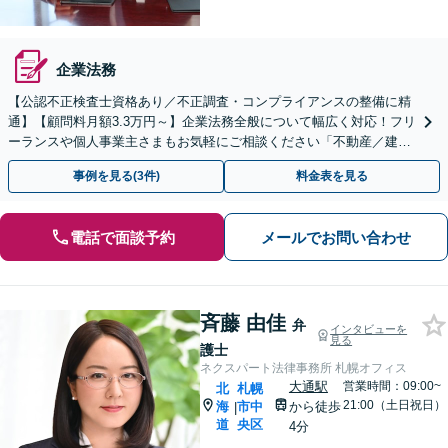
企業法務
【公認不正検査士資格あり／不正調査・コンプライアンスの整備に精
通】【顧問料月額3.3万円～】企業法務全般について幅広く対応！フリ
ーランスや個人事業主さまもお気軽にご相談ください「不動産／建設
業／／介護業／自動車関連ほか」【休日・夜間相談可】
事例を見る(3件)
料金表を見る
電話で面談予約
メールでお問い合わせ
斉藤 由佳
弁
インタビューを
見る
護士
ネクスパート法律事務所 札幌オフィス
大通駅
営業時間：09:00~
北
札幌
21:00（土日祝日）
海
市中
から徒歩
|
道
央区
4分