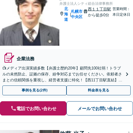
弁護士法人シティ総合法律事務所
北
西１１丁目駅
営業時間：
札幌市
海
|
本日定休日
から徒歩0分
中央区
道
企業法務
📺メディア出演実績多数【弁護士歴約20年】顧問先100社弱！トラブ
ルの未然防止、証拠の保存、紛争対応までお任せください。依頼者さ
まとの信頼関係を重視し、経営者支援に特化！【西11丁目駅直結】
【初回相談無料】【24時間365日対応】
事例を見る(2件)
料金表を見る
電話でお問い合わせ
メールでお問い合わせ