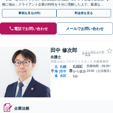
務に強み」クライアント企業の特性を十分に理解した上で、最適な法
的戦略を立案「労務問題全般に対応」【休日・夜間相談可】
事例を見る(4件)
料金表を見る
電話でお問い合わせ
メールでお問い合わせ
田中 修次郎
インタビューを
見る
弁護士
弁護士法人プロテクトスタンス 札幌事務所
札幌駅
営業時間：09:00~
北
札幌
19:00（土日祝日）
海
市中
から徒歩
|
道
央区
5分
企業法務