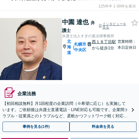
125件中 1-30件を表示
中園 達也
弁
インタビューを
見る
護士
弁護士法人すぎの葉法律事務所
北
西１８丁目駅
営業時間：
札幌市
海
|
本日定休日
から徒歩1分
中央区
道
企業法務
【初回相談無料】月1回程度の企業訪問（※希望に応じ）も実施して
います。ご依頼後は弁護士直通電話・LINE対応も可能です。企業間ト
ラブル・従業員とのトラブルなど、柔軟かつフットワーク軽く対応い
たします【西18丁目駅1分】
事例を見る(1件)
料金表を見る