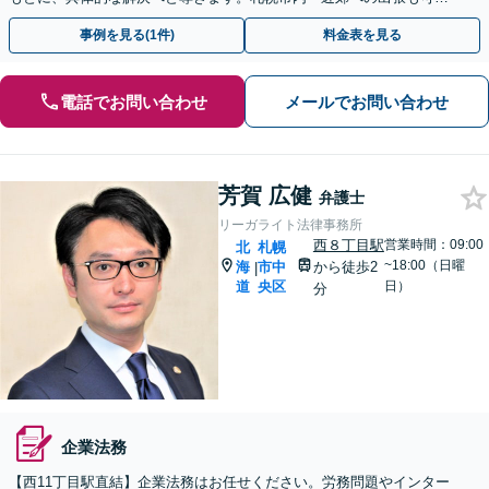
です【電話・メール・WEB相談可】
事例を見る(1件)
料金表を見る
電話でお問い合わせ
メールでお問い合わせ
芳賀 広健
弁護士
リーガライト法律事務所
西８丁目駅
営業時間：09:00
北
札幌
~18:00（日曜
海
市中
から徒歩2
|
道
央区
日）
分
企業法務
【西11丁目駅直結】企業法務はお任せください。労務問題やインター