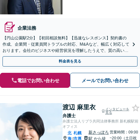
企業法務
【円山公園駅2分】【初回相談無料】【迅速なレスポンス】契約書の
作成、企業間・従業員間トラブルの対応、M&Aなど、幅広く対応して
おります。会社のビジネスや経営状況を理解したうえで、質の高いリ
ーガルサービスを提供いたします。【電話相談可】
料金表を見る
電話でお問い合わせ
メールでお問い合わせ
渡辺 麻里衣
インタビューを
見る
弁護士
弁護士法人リブラ共同法律事務所 新札幌駅前
オフィス
新さっぽろ
営業時間：09:00
北
札幌
~20:00（土日祝
海
市厚
駅
から徒
|