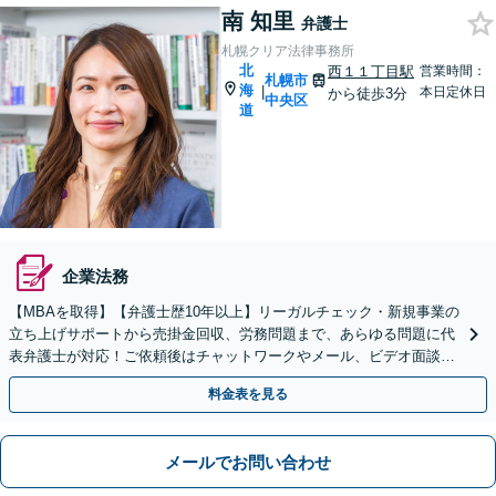
南 知里
弁護士
札幌クリア法律事務所
北
西１１丁目駅
営業時間：
札幌市
海
|
本日定休日
から徒歩3分
中央区
道
企業法務
【MBAを取得】【弁護士歴10年以上】リーガルチェック・新規事業の
立ち上げサポートから売掛金回収、労務問題まで、あらゆる問題に代
表弁護士が対応！ご依頼後はチャットワークやメール、ビデオ面談も
可【初回ビデオ相談無料】【西11丁目駅3分】
料金表を見る
メールでお問い合わせ