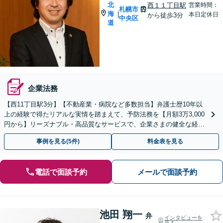
北
西１１丁目駅
営業時間：
札幌市
海
|
本日定休日
から徒歩3分
中央区
道
企業法務
【西11丁目駅3分】【不動産業・病院など多数担当】弁護士歴10年以
上の経験で得たリアルな実情を踏まえて、予防法務を【月額3万3,000
円から】リーズナブル・高品質なサービスで、企業さまの健全な経営
をサポート【初回面談無料】【夜間面談可】
事例を見る(5件)
料金表を見る
電話で面談予約
メールで面談予約
池田 翔一
弁
インタビューを