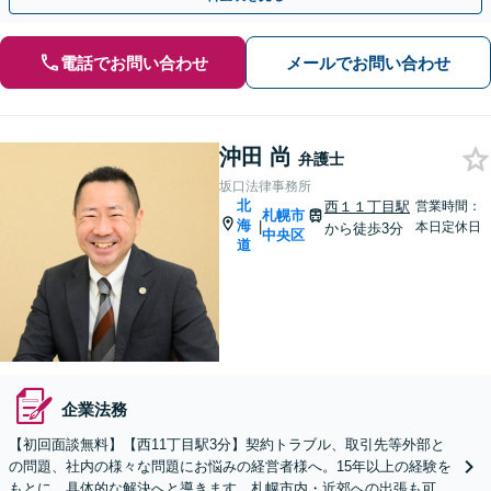
電話でお問い合わせ
メールでお問い合わせ
沖田 尚
弁護士
坂口法律事務所
北
西１１丁目駅
営業時間：
札幌市
海
|
本日定休日
から徒歩3分
中央区
道
企業法務
【初回面談無料】【西11丁目駅3分】契約トラブル、取引先等外部と
の問題、社内の様々な問題にお悩みの経営者様へ。15年以上の経験を
もとに、具体的な解決へと導きます。札幌市内・近郊への出張も可能