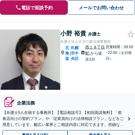
電話で面談予約
メールでお問い合わせ
小野 裕貴
弁護士
弁護士法人すぎの葉法律事務所
西１８丁目
営業時間：09:00
北
札幌
~22:00（土日祝
海
市中
駅
から徒
|
道
央区
日）
歩1分
企業法務
【弁護士5人在籍する事務所】【電話相談可】【初回面談無料】「飲
食店向けの契約プラン」や「従業員向けの法律相談プラン」などをご
用意しています。幅広い業界とご相談内容に対応できます。些細なこ
とでもご相談ください【西18丁目駅1分】