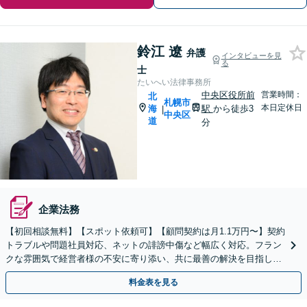
鈴江 遼
弁護
インタビューを見
る
士
たいへい法律事務所
中央区役所前
営業時間：
北
札幌市
本日定休日
海
駅
から徒歩3
|
中央区
道
分
企業法務
【初回相談無料】【スポット依頼可】【顧問契約は月1.1万円〜】契約
トラブルや問題社員対応、ネットの誹謗中傷など幅広く対応。フラン
クな雰囲気で経営者様の不安に寄り添い、共に最善の解決を目指しま
す。ぜひ当事務所にご相談ください【WEB面談対応】
料金表を見る