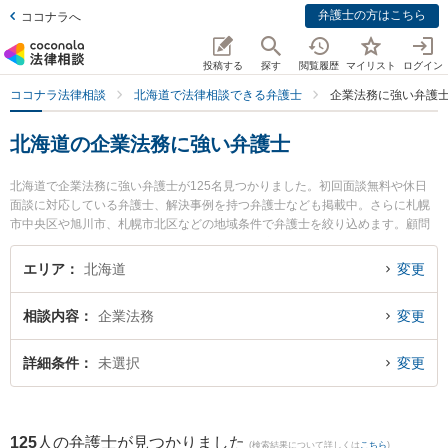
弁護士の方はこちら
ココナラへ
投稿する
探す
閲覧履歴
マイリスト
ログイン
ココナラ法律相談
北海道で法律相談できる弁護士
企業法務に強い弁護
北海道の企業法務に強い弁護士
北海道で企業法務に強い弁護士が125名見つかりました。初回面談無料や休日
面談に対応している弁護士、解決事例を持つ弁護士なども掲載中。さらに札幌
市中央区や旭川市、札幌市北区などの地域条件で弁護士を絞り込めます。顧問
弁護士契約や契約書作成・リーガルチェック、雇用契約書・就業規則作成等の
細かな分野での絞り込み検索もでき便利です。特に弁護士法人すぎの葉法律事
エリア
北海道
変更
務所の中園 達也弁護士や春楡法律事務所の丹波 良太弁護士、坂口法律事務所の
沖田 尚弁護士のプロフィール情報や弁護士費用、強みなどが注目されていま
相談内容
企業法務
変更
す。『北海道で土日や夜間に発生した企業法務のトラブルを今すぐに弁護士に
相談したい』『企業法務のトラブル解決の実績豊富な近くの弁護士を検索した
い』『初回相談無料で企業法務を法律相談できる北海道内の弁護士に相談予約
詳細条件
未選択
変更
したい』などでお困りの相談者さんにおすすめです。
125
人の弁護士が見つかりました
(検索結果について詳しくは
こちら
)