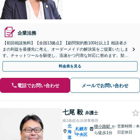
企業法務
【初回相談無料】【全国13拠点】【顧問契約数100社以上】相談者さ
まの利益を最優先に考え、オーダーメイドの解決策をご提案いたしま
す。チャットツールを駆使し、迅速かつ円滑な対応に努めます。契約
書レビューは原則翌日に対応します【夜間・休日対応】
料金表を見る
電話でお問い合わせ
メールでお問い合わせ
七尾 毅
弁護士
南3条総合法律事務所
北
狸小路駅
か
営業時間：本
札幌市
海
|
日定休日
ら徒歩1分
中央区
道