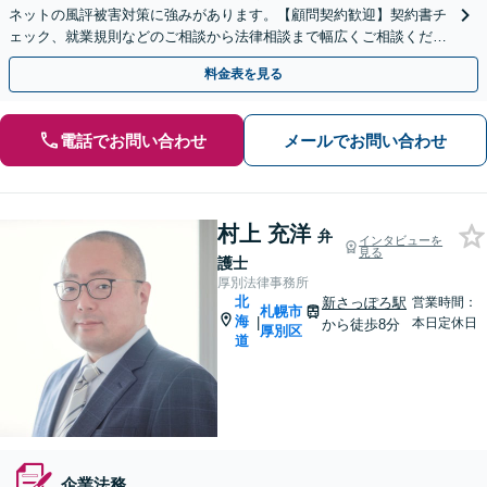
ネットの風評被害対策に強みがあります。【顧問契約歓迎】契約書チ
ェック、就業規則などのご相談から法律相談まで幅広くご相談くださ
い。【土日祝・夜間相談対応可能】
料金表を見る
電話でお問い合わせ
メールでお問い合わせ
村上 充洋
弁
インタビューを
見る
護士
厚別法律事務所
北
新さっぽろ駅
営業時間：
札幌市
海
|
本日定休日
から徒歩8分
厚別区
道
企業法務