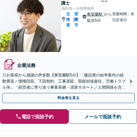
見る
護士
池田翔一法律事務所
北
室
東室蘭駅
から
営業時間：本
海
蘭
|
日定休日
徒歩5分
道
市
企業法務
◎お客様から感謝の声多数【東室蘭駅5分】「建設業の紛争案件の経
験豊富／債権回収、下請契約、工事遅延、瑕疵担保責任、労働トラブ
ル等」「経営者に寄り添う事業承継・清算サポート／人間関係を含め
た総合的なアドバイス」顧問契約／WEB面談／夜間相談可
料金表を見る
電話で面談予約
メールで面談予約