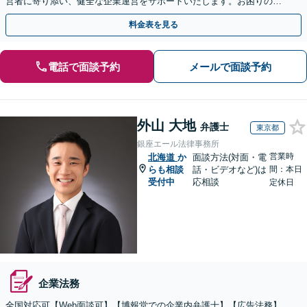
営者に寄り添い、健全な企業運営をサポートいたします。お困りの際
は、お気軽にご相談ください。【WEB面談可能】
料金表を見る
電話で面談予約
メールで面談予約
外山 大地
弁護士
東京都
銀座エール法律事務所
営業時
北海道
か
面談方法(対面・電
らも相談
話・ビデオなど)は
間：本日
受付中
応相談
定休日
企業法務
全国対応可【Web面談可】【博報堂での企業内弁護士】【広告法務】