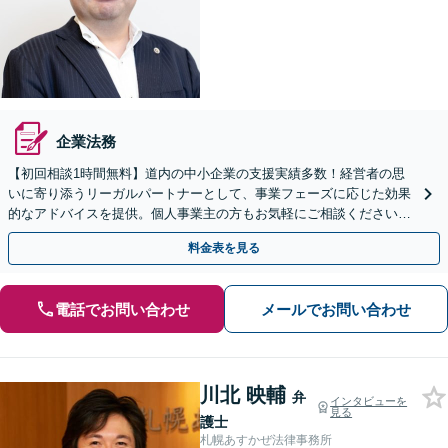
企業法務
【初回相談1時間無料】道内の中小企業の支援実績多数！経営者の思
いに寄り添うリーガルパートナーとして、事業フェーズに応じた効果
的なアドバイスを提供。個人事業主の方もお気軽にご相談ください
【顧問契約OK】【休日・夜間面談OK】【すすきの駅2分】
料金表を見る
電話でお問い合わせ
メールでお問い合わせ
川北 映輔
弁
インタビューを
見る
護士
札幌あすかぜ法律事務所