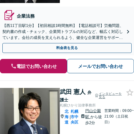
企業法務
【西11丁目駅1分】【初回相談1時間無料】【電話相談可】労働問題、
契約書の作成・チェック、企業間トラブルの対応など、幅広く対応し
ています。会社の成長を支えられるよう、健全な企業運営をサポート
いたします。トラブルに強い会社を作りましょう。
料金表を見る
電話でお問い合わせ
メールでお問い合わせ
武田 憲人
弁
インタビューを
見る
護士
札幌ひかり法律事務所
円山公園
営業時間：09:00~
北
札幌
21:00（土日祝
海
市中
駅
から徒
|
道
央区
日）
歩2分