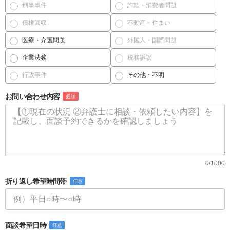
刑事事件
詐欺・消費者問題
債権回収
不動産・住まい
医療・介護問題
外国人・国際問題
企業法務
税務訴訟
行政事件
その他・不明
お問い合わせ内容
必須
0/1000
折り返し希望時間帯
任意
面談希望日時
任意