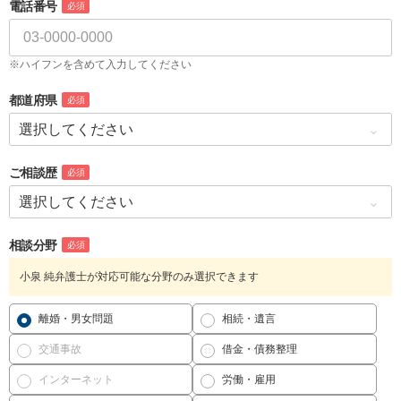
電話番号
必須
※ハイフンを含めて入力してください
都道府県
必須
ご相談歴
必須
相談分野
必須
小泉 純弁護士が対応可能な分野のみ選択できます
離婚・男女問題
相続・遺言
交通事故
借金・債務整理
インターネット
労働・雇用