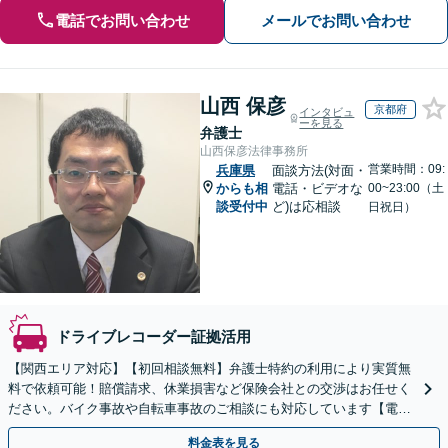
電話でお問い合わせ
メールでお問い合わせ
山西 保彦
京都府
インタビュ
ーを見る
弁護士
山西保彦法律事務所
営業時間：09:
兵庫県
面談方法(対面・
からも相
電話・ビデオな
00~23:00（土
談受付中
ど)は応相談
日祝日）
ドライブレコーダー証拠活用
【関西エリア対応】【初回相談無料】弁護士特約の利用により実質無
料で依頼可能！賠償請求、休業損害など保険会社との交渉はお任せく
ださい。バイク事故や自転車事故のご相談にも対応しています【電話
相談23時まで対応】【夜間・休日対応可】
料金表を見る