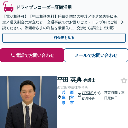
ドライブレコーダー証拠活用
【電話相談可】【初回相談無料】賠償金増額の交渉／後遺障害等級認
定／過失割合の対立など、交通事故でのお困りごと・トラブルはご相
談ください。依頼者さまの利益を最優先に、交渉から訴訟まで対応い
たします【弁護士費用特約利用可】【神戸駅3分】
料金表を見る
電話でお問い合わせ
メールでお問い合わせ
平田 英典
弁護士
西宮阪神法律事務所
兵
西
西宮駅
から
営業時間：本
庫
宮
|
日定休日
徒歩4分
県
市