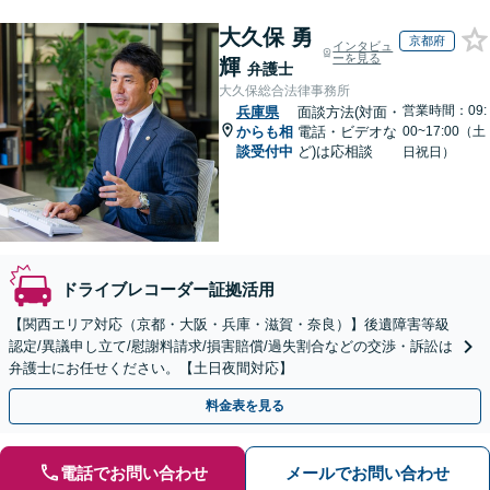
大久保 勇
京都府
インタビュ
ーを見る
輝
弁護士
大久保総合法律事務所
営業時間：09:
兵庫県
面談方法(対面・
からも相
電話・ビデオな
00~17:00（土
談受付中
ど)は応相談
日祝日）
ドライブレコーダー証拠活用
【関西エリア対応（京都・大阪・兵庫・滋賀・奈良）】後遺障害等級
認定/異議申し立て/慰謝料請求/損害賠償/過失割合などの交渉・訴訟は
弁護士にお任せください。【土日夜間対応】
料金表を見る
電話でお問い合わせ
メールでお問い合わせ