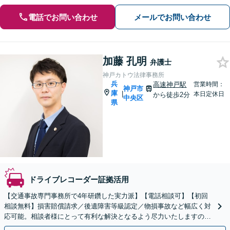
電話でお問い合わせ
メールでお問い合わせ
加藤 孔明
弁護士
神戸カトウ法律事務所
兵
高速神戸駅
営業時間：
神戸市
庫
|
本日定休日
から徒歩2分
中央区
県
ドライブレコーダー証拠活用
【交通事故専門事務所で4年研鑽した実力派】【電話相談可】【初回
相談無料】損害賠償請求／後遺障害等級認定／物損事故など幅広く対
応可能。相談者様にとって有利な解決となるよう尽力いたしますの
で、ぜひご相談ください【神戸駅3分】【休日・夜間面談可】