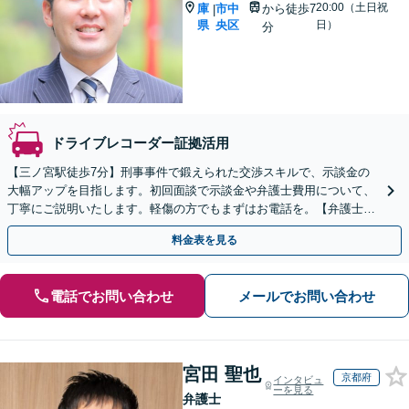
20:00（土日祝
庫
市中
から徒歩7
|
県
央区
日）
分
ドライブレコーダー証拠活用
【三ノ宮駅徒歩7分】刑事事件で鍛えられた交渉スキルで、示談金の
大幅アップを目指します。初回面談で示談金や弁護士費用について、
丁寧にご説明いたします。軽傷の方でもまずはお電話を。【弁護士費
用特約対応可】【LINEや弁護士直通電話あり】
料金表を見る
電話でお問い合わせ
メールでお問い合わせ
宮田 聖也
京都府
インタビュ
ーを見る
弁護士