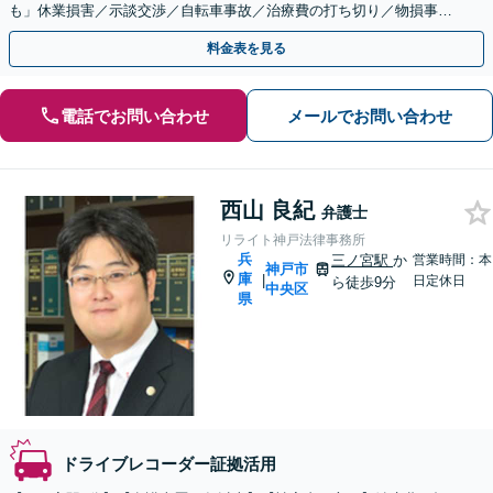
も」休業損害／示談交渉／自転車事故／治療費の打ち切り／物損事故
／死亡事故【休日・夜間相談可】【本竜野駅5分】
料金表を見る
電話でお問い合わせ
メールでお問い合わせ
西山 良紀
弁護士
リライト神戸法律事務所
兵
三ノ宮駅
か
営業時間：本
神戸市
庫
|
日定休日
ら徒歩9分
中央区
県
ドライブレコーダー証拠活用