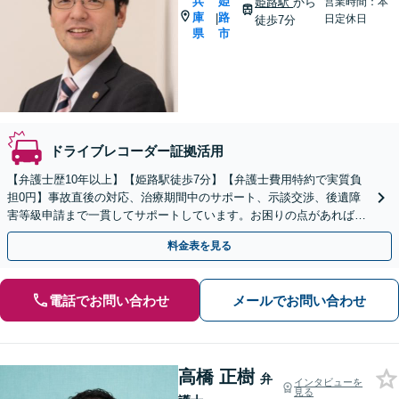
兵
姫
姫路駅
から
営業時間：本
庫
路
|
日定休日
徒歩7分
県
市
ドライブレコーダー証拠活用
【弁護士歴10年以上】【姫路駅徒歩7分】【弁護士費用特約で実質負
担0円】事故直後の対応、治療期間中のサポート、示談交渉、後遺障
害等級申請まで一貫してサポートしています。お困りの点があれば、
どのような内容でも遠慮なくご相談ください。
料金表を見る
電話でお問い合わせ
メールでお問い合わせ
高橋 正樹
弁
インタビューを
見る