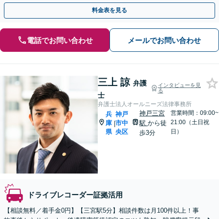
害等級認定の申請も対応します
料金表を見る
電話でお問い合わせ
メールでお問い合わせ
三上 諒
弁護
インタビューを見
る
士
弁護士法人オールニーズ法律事務所
神戸三宮
営業時間：09:00~
兵
神戸
21:00（土日祝
庫
市中
駅
から徒
|
県
央区
日）
歩3分
ドライブレコーダー証拠活用
【相談無料／着手金0円】【三宮駅5分】相談件数は月100件以上！事