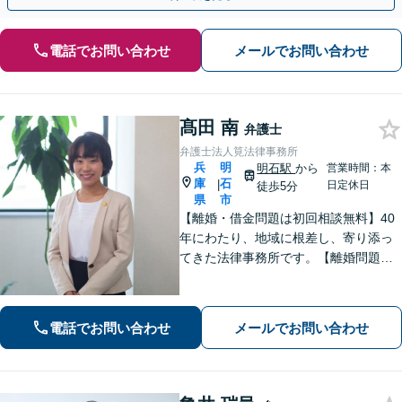
電話でお問い合わせ
メールでお問い合わせ
髙田 南
弁護士
弁護士法人筧法律事務所
兵
明
明石駅
から
営業時間：本
庫
石
|
日定休日
徒歩5分
県
市
【離婚・借金問題は初回相談無料】40
年にわたり、地域に根差し、寄り添っ
てきた法律事務所です。【離婚問題】
女性弁護士・スタッフ在籍/離婚後の将
来を見据えて最善の解決を目指します
【借金問題】受任から申し立てまでス
電話でお問い合わせ
メールでお問い合わせ
ピーディーに対応いたします【明石駅7
分】