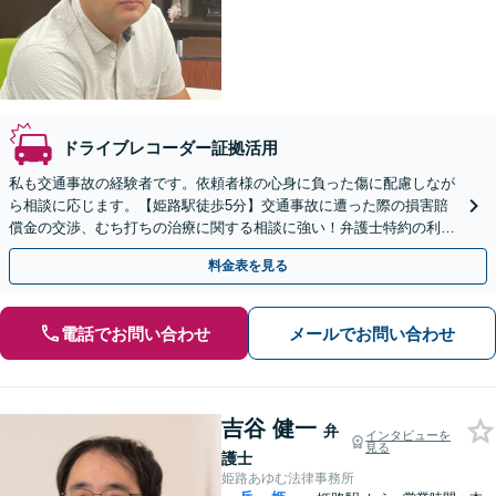
ドライブレコーダー証拠活用
私も交通事故の経験者です。依頼者様の心身に負った傷に配慮しなが
ら相談に応じます。【姫路駅徒歩5分】交通事故に遭った際の損害賠
償金の交渉、むち打ちの治療に関する相談に強い！弁護士特約の利用
OK。難しい交渉はお任せください。
料金表を見る
電話でお問い合わせ
メールでお問い合わせ
吉谷 健一
弁
インタビューを
見る
護士
姫路あゆむ法律事務所