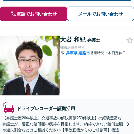
電話でお問い合わせ
メールでお問い合わせ
大岩 和紀
弁護士
城陽法律事務所
兵庫県
姫路市
営業時間：本日定休日
|
ドライブレコーダー証拠活用
【弁護士歴20年以上。交通事故の解決実績250件以上】の経験豊富な
弁護士が、適正な賠償額の獲得を目指します。納得できない賠償金額
や過失割合などはご相談ください【事故直後からのご相談可】後遺障