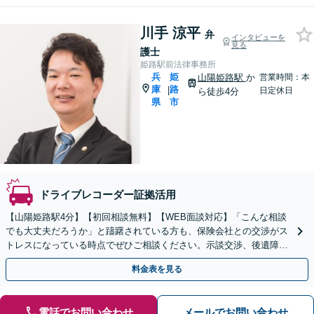
川手 涼平
弁
インタビューを
見る
護士
姫路駅前法律事務所
兵
姫
山陽姫路駅
か
営業時間：本
庫
路
|
日定休日
ら徒歩4分
県
市
ドライブレコーダー証拠活用
【山陽姫路駅4分】【初回相談無料】【WEB面談対応】「こんな相談
でも大丈夫だろうか」と躊躇されている方も、保険会社との交渉がス
トレスになっている時点でぜひご相談ください。示談交渉、後遺障害
等級認定、過失割合などすべて対応【休日・夜間相談可】
料金表を見る
電話でお問い合わせ
メールでお問い合わせ