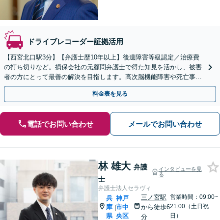
ドライブレコーダー証拠活用
【西宮北口駅3分】【弁護士歴10年以上】後遺障害等級認定／治療費
の打ち切りなど。損保会社の元顧問弁護士で得た知見を活かし、被害
者の方にとって最善の解決を目指します。高次脳機能障害や死亡事件
など難しい案件の対応も可能です。【初回相談無料】
料金表を見る
電話でお問い合わせ
メールでお問い合わせ
林 雄大
弁護
インタビューを見
る
士
弁護士法人セラヴィ
三ノ宮駅
営業時間：09:00~
兵
神戸
21:00（土日祝
庫
市中
から徒歩6
|
県
央区
日）
分