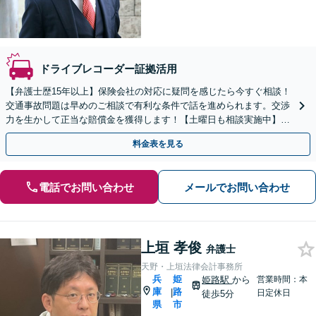
ドライブレコーダー証拠活用
【弁護士歴15年以上】保険会社の対応に疑問を感じたら今すぐ相談！
交通事故問題は早めのご相談で有利な条件で話を進められます。交渉
力を生かして正当な賠償金を獲得します！【土曜日も相談実施中】
【アットホームな雰囲気で話しやすい】
料金表を見る
電話でお問い合わせ
メールでお問い合わせ
上垣 孝俊
弁護士
天野・上垣法律会計事務所
兵
姫
姫路駅
から
営業時間：本
庫
路
|
日定休日
徒歩5分
県
市