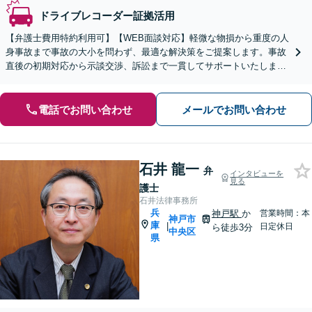
ドライブレコーダー証拠活用
【弁護士費用特約利用可】【WEB面談対応】軽微な物損から重度の人
身事故まで事故の大小を問わず、最適な解決策をご提案します。事故
直後の初期対応から示談交渉、訴訟まで一貫してサポートいたします
ので、ぜひご相談ください。【休日・夜間相談可】
電話でお問い合わせ
メールでお問い合わせ
石井 龍一
弁
インタビューを
見る
護士
石井法律事務所
兵
神戸駅
か
営業時間：本
神戸市
庫
|
日定休日
ら徒歩3分
中央区
県