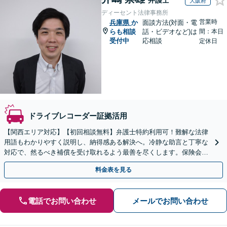
弁護士
大阪府
ディーセント法律事務所
営業時
兵庫県
か
面談方法(対面・電
らも相談
話・ビデオなど)は
間：本日
受付中
応相談
定休日
ドライブレコーダー証拠活用
【関西エリア対応】【初回相談無料】弁護士特約利用可！難解な法律
用語もわかりやすく説明し、納得感ある解決へ。冷静な助言と丁寧な
対応で、然るべき補償を受け取れるよう最善を尽くします。保険会社
との交渉から裁判までお任せください【休日・夜間面談可】
料金表を見る
電話でお問い合わせ
メールでお問い合わせ