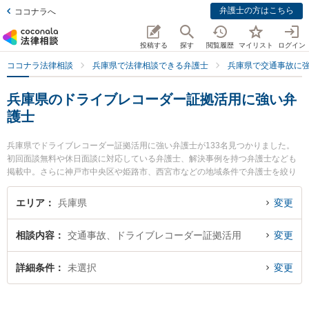
弁護士の方はこちら
ココナラへ
投稿する
探す
閲覧履歴
マイリスト
ログイン
ココナラ法律相談
兵庫県で法律相談できる弁護士
兵庫県で交通事故に
兵庫県のドライブレコーダー証拠活用に強い弁
護士
兵庫県でドライブレコーダー証拠活用に強い弁護士が133名見つかりました。
初回面談無料や休日面談に対応している弁護士、解決事例を持つ弁護士なども
掲載中。さらに神戸市中央区や姫路市、西宮市などの地域条件で弁護士を絞り
込めます。交通事故に関係する自動車事故やバイク事故、自転車事故等の細か
な分野での絞り込み検索もでき便利です。特に弁護士法人セラヴィの崔 舜記弁
エリア
兵庫県
変更
護士や城陽法律事務所の大岩 和紀弁護士、弁護士法人オールニーズ法律事務所
の三上 諒弁護士のプロフィール情報や弁護士費用、強みなどが注目されていま
相談内容
交通事故、ドライブレコーダー証拠活用
変更
す。『兵庫県で土日や夜間に発生したドライブレコーダー証拠活用のトラブル
を今すぐに弁護士に相談したい』『ドライブレコーダー証拠活用のトラブル解
決の実績豊富な近くの弁護士を検索したい』『初回相談無料でドライブレコー
詳細条件
未選択
変更
ダー証拠活用を法律相談できる兵庫県内の弁護士に相談予約したい』などでお
困りの相談者さんにおすすめです。