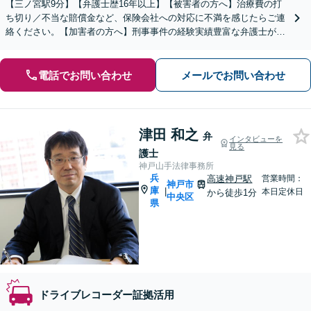
【三ノ宮駅9分】【弁護士歴16年以上】【被害者の方へ】治療費の打
ち切り／不当な賠償金など、保険会社への対応に不満を感じたらご連
絡ください。【加害者の方へ】刑事事件の経験実績豊富な弁護士が石
鹸から裁判までサポートします。【初回相談無料】
電話でお問い合わせ
メールでお問い合わせ
津田 和之
弁
インタビューを
見る
護士
神戸山手法律事務所
兵
高速神戸駅
営業時間：
神戸市
庫
|
本日定休日
から徒歩1分
中央区
県
ドライブレコーダー証拠活用