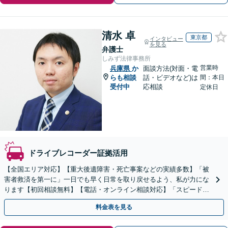
清水 卓
東京都
インタビュー
を見る
弁護士
しみず法律事務所
営業時
兵庫県
か
面談方法(対面・電
らも相談
話・ビデオなど)は
間：本日
受付中
応相談
定休日
ドライブレコーダー証拠活用
【全国エリア対応】【重大後遺障害・死亡事案などの実績多数】「被
害者救済を第一に」一日でも早く日常を取り戻せるよう、私が力にな
ります【初回相談無料】【電話・オンライン相談対応】「スピード対
応・納得できる解決を」「刑事裁判のニーズにも対応」
料金表を見る