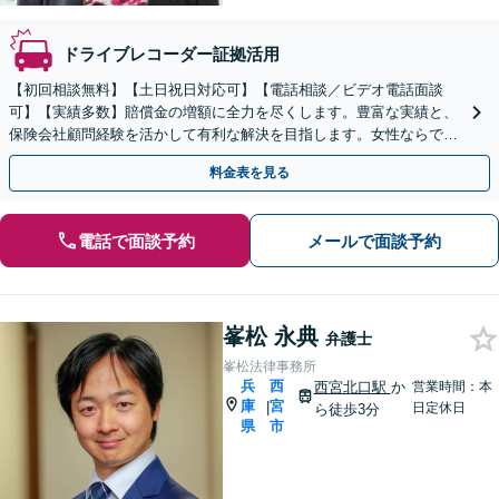
ドライブレコーダー証拠活用
【初回相談無料】【土日祝日対応可】【電話相談／ビデオ電話面談
可】【実績多数】賠償金の増額に全力を尽くします。豊富な実績と、
保険会社顧問経験を活かして有利な解決を目指します。女性ならでは
の心配りであなたに寄り添います。
料金表を見る
電話で面談予約
メールで面談予約
峯松 永典
弁護士
峯松法律事務所
兵
西
西宮北口駅
か
営業時間：本
庫
宮
|
日定休日
ら徒歩3分
県
市