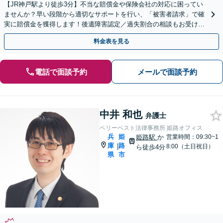
【JR神戸駅より徒歩3分】不当な賠償金や保険会社の対応に困ってい
ませんか？早い段階から適切なサポートを行い、「被害者請求」で確
実に賠償金を獲得します！後遺障害認定／過失割合の相談もお受けし
ます【初回のご相談無料】【土日・夜間の受付可能】
料金表を見る
電話で面談予約
メールで面談予約
中井 和也
弁護士
ベリーベスト法律事務所 姫路オフィス
兵
姫
姫路駅
か
営業時間：09:30~1
庫
路
|
8:00（土日祝日）
ら徒歩4分
県
市