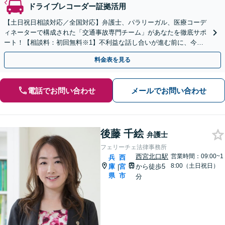
ドライブレコーダー証拠活用
【土日祝日相談対応／全国対応】弁護士、パラリーガル、医療コーデ
ィネーターで構成された「交通事故専門チーム」があなたを徹底サポ
ート！【相談料：初回無料※1】不利益な話し合いが進む前に、今す
ぐ相談！
料金表を見る
電話でお問い合わせ
メールでお問い合わせ
後藤 千絵
弁護士
フェリーチェ法律事務所
西宮北口駅
営業時間：09:00~1
兵
西
8:00（土日祝日）
庫
宮
から徒歩5
|
県
市
分