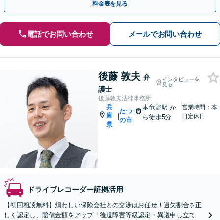
料金表を見る
電話でお問い合わせ
メールでお問い合わせ
後藤 敦夫
弁
インタビューを
見る
護士
後藤敦夫法律事務所
兵
本竜野駅
か
営業時間：本
たつ
庫
|
日定休日
ら徒歩5分
の市
県
ドライブレコーダー証拠活用
【初回相談無料】煩わしい保険会社との交渉はお任せ！過失割合を正
しく認定し、賠償金額をアップ「後遺障害等級認定・異議申し立て