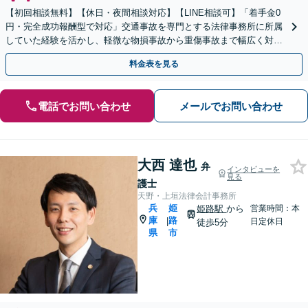
【初回相談無料】【休日・夜間相談対応】【LINE相談可】「着手金0
円・完全成功報酬型で対応」交通事故を専門とする法律事務所に所属
していた経験を活かし、軽微な物損事故から重傷事故まで幅広く対応
いたします【WEB面談対応】
料金表を見る
電話でお問い合わせ
メールでお問い合わせ
大西 達也
弁
インタビューを
見る
護士
天野・上垣法律会計事務所
兵
姫
姫路駅
から
営業時間：本
庫
路
|
日定休日
徒歩5分
県
市