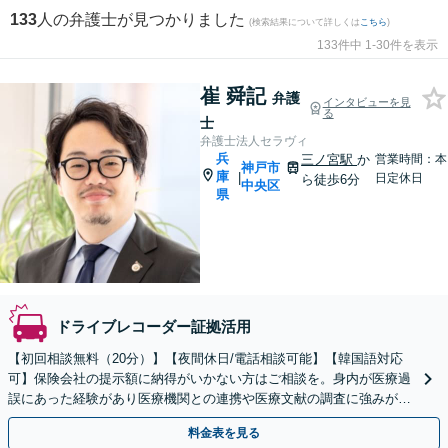
133
人の弁護士が見つかりました
(検索結果について詳しくは
こちら
)
133件中 1-30件を表示
崔 舜記
弁護
インタビューを見
る
士
弁護士法人セラヴィ
兵
三ノ宮駅
か
営業時間：本
神戸市
庫
|
日定休日
ら徒歩6分
中央区
県
ドライブレコーダー証拠活用
【初回相談無料（20分）】【夜間休日/電話相談可能】【韓国語対応
可】保険会社の提示額に納得がいかない方はご相談を。身内が医療過
誤にあった経験があり医療機関との連携や医療文献の調査に強みがあ
ります。
料金表を見る