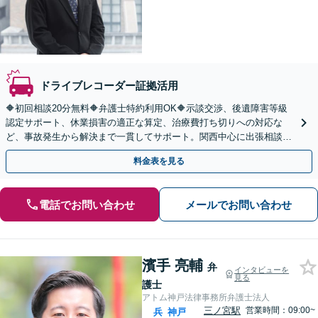
ドライブレコーダー証拠活用
🔶初回相談20分無料🔶弁護士特約利用OK🔶示談交渉、後遺障害等級
認定サポート、休業損害の適正な算定、治療費打ち切りへの対応な
ど、事故発生から解決まで一貫してサポート。関西中心に出張相談も
対応【オンライン相談OK】【三ノ宮駅6分】
料金表を見る
電話でお問い合わせ
メールでお問い合わせ
濱手 亮輔
弁
インタビューを
見る
護士
アトム神戸法律事務所弁護士法人
三ノ宮駅
営業時間：09:00~
兵
神戸