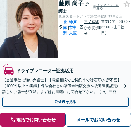
藤原 尚子
弁
インタビューを
見る
護士
東京スタートアップ法律事務所 神戸支店
三ノ宮駅
営業時間：06:30~
兵
神戸
22:00（土日祝
庫
市中
から徒歩9
|
県
央区
日）
分
ドライブレコーダー証拠活用
【交通事故に強い弁護士】【電話相談でご契約まで対応可/来所不要】
【1000件以上の実績】保険会社との賠償金増額交渉や後遺障害認定に
詳しい弁護士が在籍。まずはお気軽にお問合せ下さい。【神戸三宮駅
9分】
料金表を見る
電話でお問い合わせ
メールでお問い合わせ