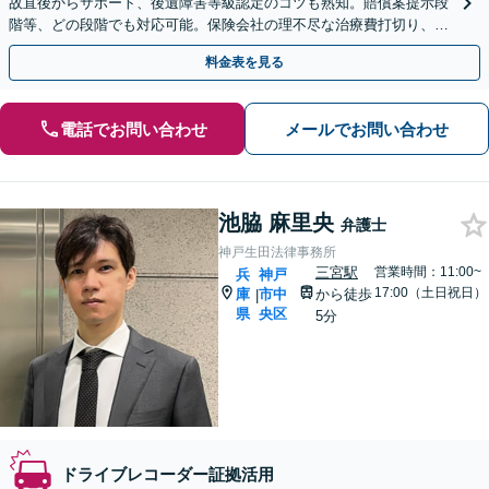
故直後からサポート、後遺障害等級認定のコツも熟知。賠償案提示段
階等、どの段階でも対応可能。保険会社の理不尽な治療費打切り、減
額と長年戦ってきた経験をもとに、粘り強く戦います。
料金表を見る
電話でお問い合わせ
メールでお問い合わせ
池脇 麻里央
弁護士
神戸生田法律事務所
三宮駅
営業時間：11:00~
兵
神戸
17:00（土日祝日）
庫
市中
から徒歩
|
県
央区
5分
ドライブレコーダー証拠活用