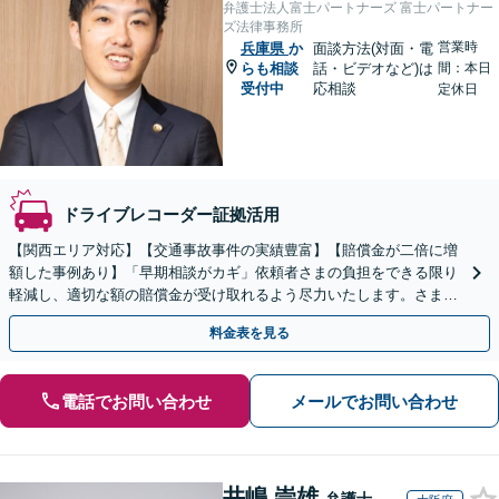
弁護士法人富士パートナーズ 富士パートナー
ズ法律事務所
営業時
兵庫県
か
面談方法(対面・電
らも相談
話・ビデオなど)は
間：本日
受付中
応相談
定休日
ドライブレコーダー証拠活用
【関西エリア対応】【交通事故事件の実績豊富】【賠償金が二倍に増
額した事例あり】「早期相談がカギ」依頼者さまの負担をできる限り
軽減し、適切な額の賠償金が受け取れるよう尽力いたします。さまざ
まな角度から示談の提案をおこない、利益の最大化を目指す
料金表を見る
電話でお問い合わせ
メールでお問い合わせ
井嶋 崇雄