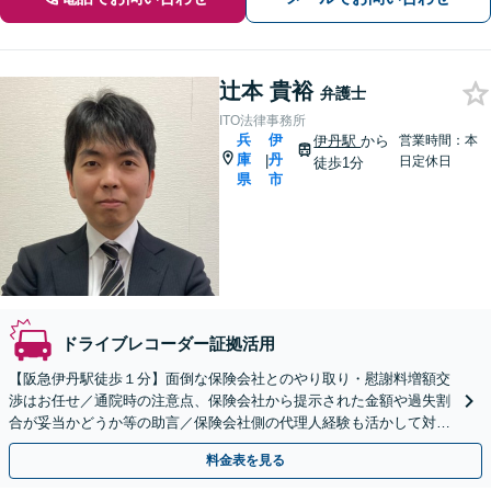
辻本 貴裕
弁護士
ITO法律事務所
兵
伊
伊丹駅
から
営業時間：本
庫
丹
|
日定休日
徒歩1分
県
市
ドライブレコーダー証拠活用
【阪急伊丹駅徒歩１分】面倒な保険会社とのやり取り・慰謝料増額交
渉はお任せ／通院時の注意点、保険会社から提示された金額や過失割
合が妥当かどうか等の助言／保険会社側の代理人経験も活かして対応
します【弁護士費用特約OK】
料金表を見る