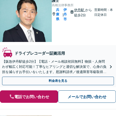
護士
高橋法律事務所
兵
伊
伊丹駅
から
営業時間：本
庫
丹
|
日定休日
徒歩2分
県
市
ドライブレコーダー証拠活用
【阪急伊丹駅徒歩2分】【電話・メール相談初回無料】物損・人身問
わず幅広く対応可能！丁寧なヒアリングと適切な解決策で、心身の負
担を減らすお手伝いをいたします。慰謝料請求／後遺障害等級取得な
ど【夜間休日対応可】【オンライン面談可】
料金表を見る
電話でお問い合わせ
メールでお問い合わせ