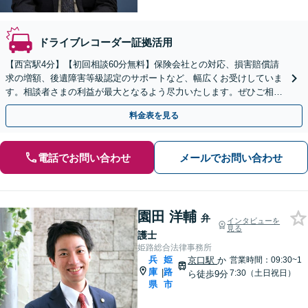
ドライブレコーダー証拠活用
【西宮駅4分】【初回相談60分無料】保険会社との対応、損害賠償請
求の増額、後遺障害等級認定のサポートなど、幅広くお受けしていま
す。相談者さまの利益が最大となるよう尽力いたします。ぜひご相談
ください。【休日・夜間面談可】【WEB面談可】
料金表を見る
電話でお問い合わせ
メールでお問い合わせ
園田 洋輔
弁
インタビューを
見る
護士
姫路総合法律事務所
兵
姫
京口駅
か
営業時間：09:30~1
庫
路
|
7:30（土日祝日）
ら徒歩9分
県
市