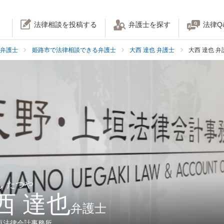
法律相談を投稿する
弁護士を探す
法律Q
弁護士
姫路市で法律相談できる弁護士
大西 達也 弁護士
大西 達也 
し たつや
西 達也
弁護士
垣法律会計事務所