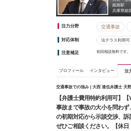
姫路駅
兵庫県
姫
注力分野
交通事故
対応体制
法テラス利用可
初回相談無料です。
注意補足
プロフィール
インタビュー
注
交通事故での強み | 大西 達也弁護士 
【弁護士費用特約利用可】【
事故まで事故の大小を問わず
の初期対応から示談交渉、訴
ぜひご相談ください。【休日