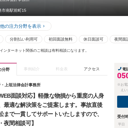
路市南駅前町15
他の注力分野を表示
分割払い利用可
初回面談無料
休日面談可
夜間面
インターネット関係のご相談は有料相談になります。
事例紹介
料金表
アクセス
力分野
電
05
天野・上垣法律会計事務所
※お電
えい
WEB面談対応】軽微な物損から重度の人身
、最適な解決策をご提案します。事故直後
訟まで一貫してサポートいたしますので、
受付
・夜間相談可】
平日