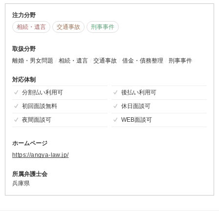
注力分野
相続・遺言
交通事故
刑事事件
取扱分野
離婚・男女問題
相続・遺言
交通事故
借金・債務整理
刑事事件
対応体制
分割払い利用可
後払い利用可
初回面談無料
休日面談可
夜間面談可
WEB面談可
ホームページ
https://angya-law.jp/
所属弁護士会
兵庫県