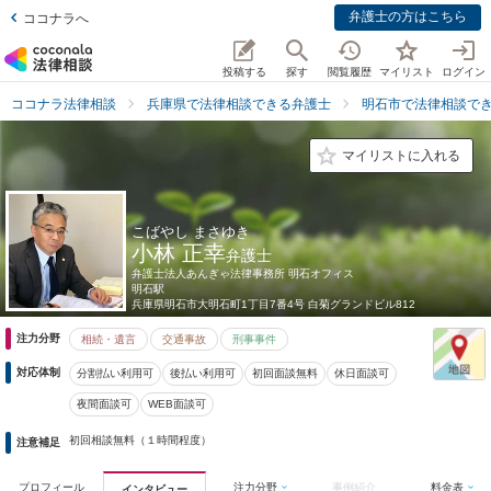
弁護士の方はこちら
ココナラへ
投稿する
探す
閲覧履歴
マイリスト
ログイン
ココナラ法律相談
兵庫県で法律相談できる弁護士
明石市で法律相談で
マイリストに入れる
こばやし まさゆき
小林 正幸
弁護士
弁護士法人あんぎゃ法律事務所 明石オフィス
明石駅
兵庫県
明石市大明石町1丁目7番4号 白菊グランドビル812
注力分野
相続・遺言
交通事故
刑事事件
対応体制
分割払い利用可
後払い利用可
初回面談無料
休日面談可
夜間面談可
WEB面談可
初回相談無料（１時間程度）
注意補足
プロフィール
注力分野
事例紹介
料金表
インタビュー