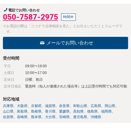
電話でお問い合わせ
050-7587-2975
時間外
※お電話の際は「ココナラ法律相談を見た」とお伝えいただくとスムーズで
す。
メールでお問い合わせ
受付時間
平日
09:00〜19:00
土曜日
10:00〜17:00
定休日
日曜、祝日
定休日補足
緊急時（知人が逮捕された場合等）は上記受付時間でも対応可能
対応地域
兵庫県
大阪府
京都府
滋賀県
奈良県
和歌山県
広島県
岡山県
山口県
鳥取県
島根県
香川県
愛媛県
高知県
徳島県
福岡県
佐賀県
長崎県
熊本県
大分県
宮崎県
鹿児島県
沖縄県