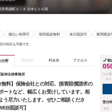
宮市馬場町１－４ 北本ビル６階
後払い利用可
初回面談無料
休日面談可
夜間面談
日の対応も可能です。
事例紹介
料金表
アクセス
力分野
電
05
西宮阪神法律事務所
※お電
えい
0分無料】保険会社との対応、損害賠償請求の
ポートなど、幅広くお受けしています。相
よう尽力いたします。ぜひご相談くださ
受付
WEB面談可】
平日