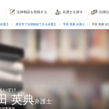
法律相談を投稿する
弁護士を探す
法律Q
弁護士
西宮市で法律相談できる弁護士
平田 英典 弁護士
平田 英典 
 えいすけ
田 英典
弁護士
法律事務所