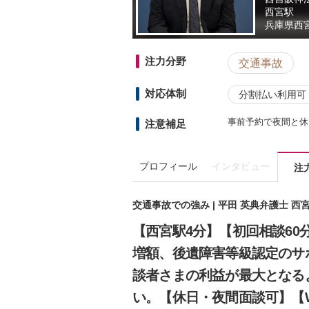
西宮駅
兵庫県
西
注力分野
交通事故
対応体制
分割払い利用可
事前予約で夜間と休
注意補足
プロフィール
インタビュー
注
交通事故での強み | 平田 英典弁護士 
【西宮駅4分】【初回相談6
増額、後遺障害等級認定のサ
談者さまの利益が最大となる
い。【休日・夜間面談可】【