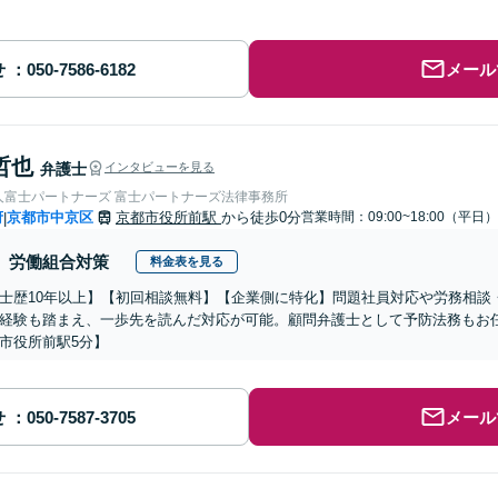
せ
メール
哲也
弁護士
インタビューを見る
人富士パートナーズ 富士パートナーズ法律事務所
府
京都市中京区
京都市役所前駅
から徒歩0分
営業時間：09:00~18:00（平日）
|
労働組合対策
料金表を見る
士歴10年以上】【初回相談無料】【企業側に特化】問題社員対応や労務相談
経験も踏まえ、一歩先を読んだ対応が可能。顧問弁護士として予防法務もお
市役所前駅5分】
せ
メール