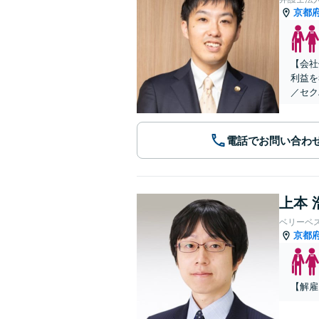
京都
【会社
利益を
／セク
電話でお問い合わ
上本 
ベリーベ
京都
【解雇