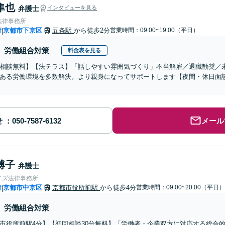
隼也
弁護士
インタビューを見る
法律事務所
府
京都市下京区
五条駅
から徒歩2分
営業時間：09:00~19:00（平日）
|
労働組合対策
料金表を見る
相談無料】【法テラス】「話しやすい雰囲気づくり」不当解雇／退職勧奨／
ある労働環境を多数解決。より親身になってサポートします【夜間・休日面談
せ
メール
博子
弁護士
イズ法律事務所
府
京都市中京区
京都市役所前駅
から徒歩4分
営業時間：09:00~20:00（平日）
|
労働組合対策
市役所前駅4分】【初回相談30分無料】「労働者・企業双方に対応する総合