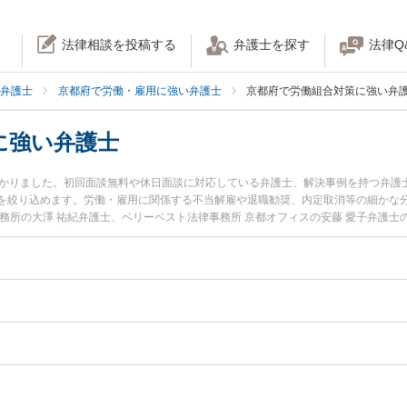
法律相談を投稿する
弁護士を探す
法律Q
弁護士
京都府で労働・雇用に強い弁護士
京都府で労働組合対策に強い弁
に強い弁護士
つかりました。初回面談無料や休日面談に対応している弁護士、解決事例を持つ弁護
を絞り込めます。労働・雇用に関係する不当解雇や退職勧奨、内定取消等の細かな
務所の大澤 祐紀弁護士、ベリーベスト法律事務所 京都オフィスの安藤 愛子弁護
した労働組合対策のトラブルを今すぐに弁護士に相談したい』『労働組合対策のト
できる京都府内の弁護士に相談予約したい』などでお困りの相談者さんにおすすめ