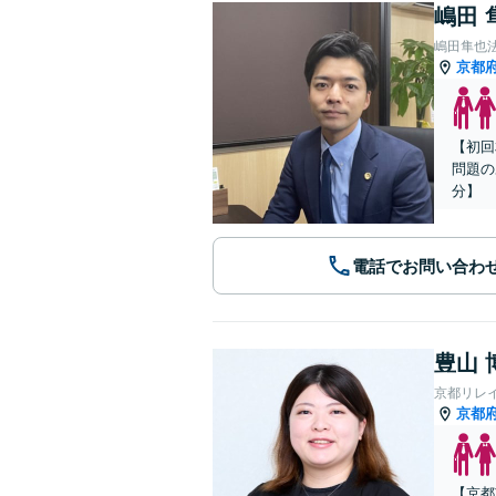
嶋田 
嶋田隼也
京都
【初回
問題の
分】
電話でお問い合わ
豊山 
京都リレ
京都
【京都