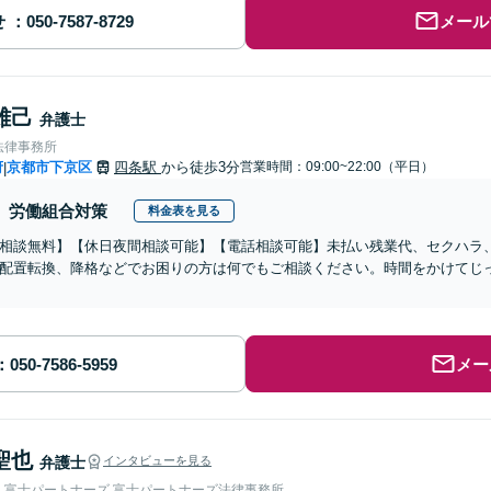
せ
メール
雄己
弁護士
法律事務所
府
京都市下京区
四条駅
から徒歩3分
営業時間：09:00~22:00（平日）
|
労働組合対策
料金表を見る
相談無料】【休日夜間相談可能】【電話相談可能】未払い残業代、セクハラ
配置転換、降格などでお困りの方は何でもご相談ください。時間をかけてじ
メー
聖也
弁護士
インタビューを見る
人富士パートナーズ 富士パートナーズ法律事務所