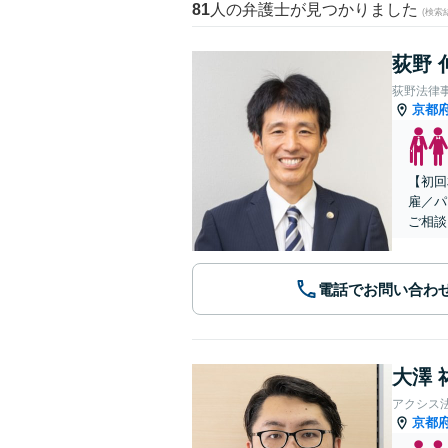
81
人の弁護士が見つかりました
(検索
荻野 
荻野法律
京都
【初回
雇／パ
ご相談
電話でお問い合わ
大澤 
アクシス
京都