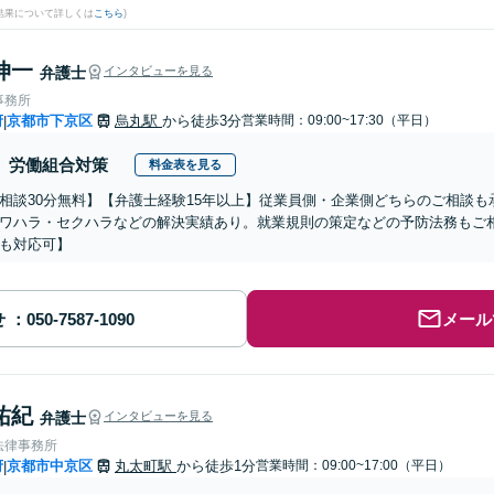
結果について詳しくは
こちら
)
伸一
弁護士
インタビューを見る
事務所
府
京都市下京区
烏丸駅
から徒歩3分
営業時間：09:00~17:30（平日）
|
労働組合対策
料金表を見る
相談30分無料】【弁護士経験15年以上】従業員側・企業側どちらのご相談
ワハラ・セクハラなどの解決実績あり。就業規則の策定などの予防法務もご
も対応可】
せ
メール
祐紀
弁護士
インタビューを見る
法律事務所
府
京都市中京区
丸太町駅
から徒歩1分
営業時間：09:00~17:00（平日）
|