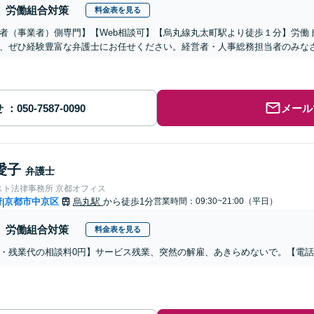
労働組合対策
料金表を見る
者（事業者）側専門】【Web相談可】【烏丸線丸太町駅より徒歩１分】労働
、ぜひ経験豊富な弁護士にお任せください。経営者・人事総務担当者のみな
せ
メール
愛子
弁護士
スト法律事務所 京都オフィス
府
京都市中京区
烏丸駅
から徒歩1分
営業時間：09:30~21:00（平日）
|
労働組合対策
料金表を見る
・残業代の相談料0円】サービス残業、突然の解雇、あきらめないで。【電