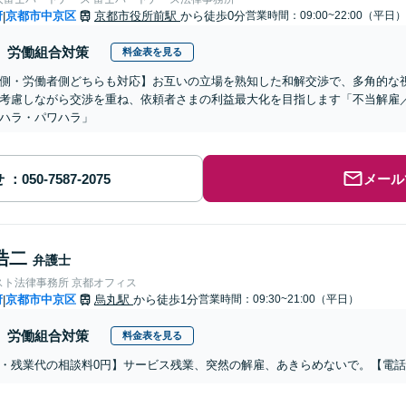
府
京都市中京区
京都市役所前駅
から徒歩0分
営業時間：09:00~22:00（平日）
|
労働組合対策
料金表を見る
側・労働者側どちらも対応】お互いの立場を熟知した和解交渉で、多角的な
考慮しながら交渉を重ね、依頼者さまの利益最大化を目指します「不当解雇
ハラ・パワハラ」
せ
メール
浩二
弁護士
スト法律事務所 京都オフィス
府
京都市中京区
烏丸駅
から徒歩1分
営業時間：09:30~21:00（平日）
|
労働組合対策
料金表を見る
・残業代の相談料0円】サービス残業、突然の解雇、あきらめないで。【電