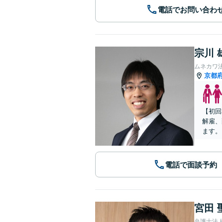
電話でお問い合わ
宗川 
ムネカワ
京都
【初回
解雇、
ます。
電話で面談予約
宮田 
弁護士法