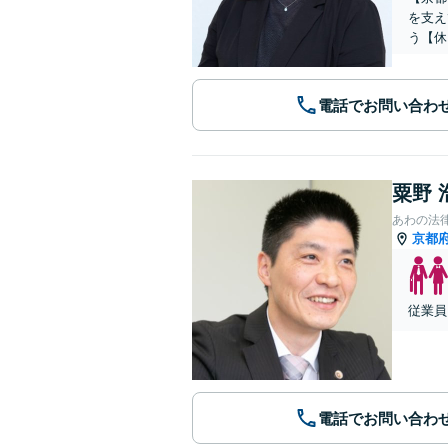
を支え
う【休
電話でお問い合わ
粟野 
あわの法
京都
従業員
電話でお問い合わ