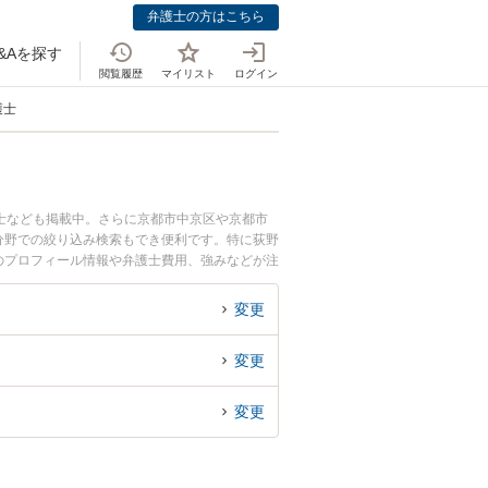
弁護士の方はこちら
&Aを探す
閲覧履歴
マイリスト
ログイン
護士
士なども掲載中。さらに京都市中京区や京都市
分野での絞り込み検索もでき便利です。特に荻野
士のプロフィール情報や弁護士費用、強みなどが注
ラブル解決の実績豊富な近くの弁護士を検索した
です。
変更
変更
変更