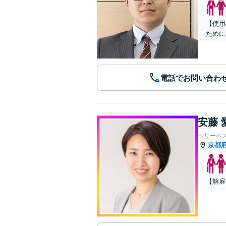
【使用
ために
電話でお問い合わ
安藤 
ベリーベ
京都
【解雇