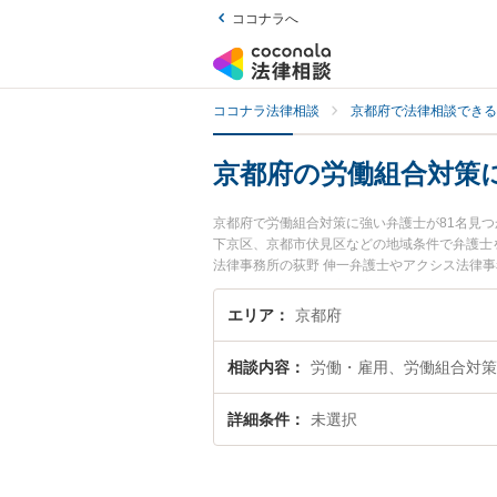
ココナラへ
ココナラ法律相談
京都府で法律相談できる
京都府の労働組合対策
京都府で労働組合対策に強い弁護士が81名見
下京区、京都市伏見区などの地域条件で弁護士
法律事務所の荻野 伸一弁護士やアクシス法律事
目されています。『京都府で土日や夜間に発生
い』『初回相談無料で労働組合対策を法律相談
エリア
京都府
相談内容
労働・雇用、労働組合対策
詳細条件
未選択