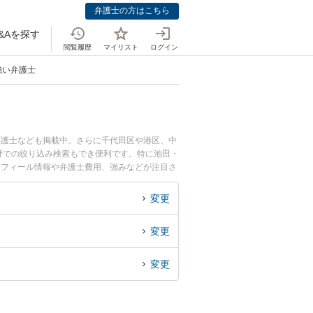
弁護士の方はこちら
&Aを探す
閲覧履歴
マイリスト
ログイン
強い弁護士
弁護士なども掲載中。さらに千代田区や港区、中
野での絞り込み検索もでき便利です。特に池田・
ロフィール情報や弁護士費用、強みなどが注目さ
ラブル解決の実績豊富な近くの弁護士を検索した
めです。
変更
変更
変更