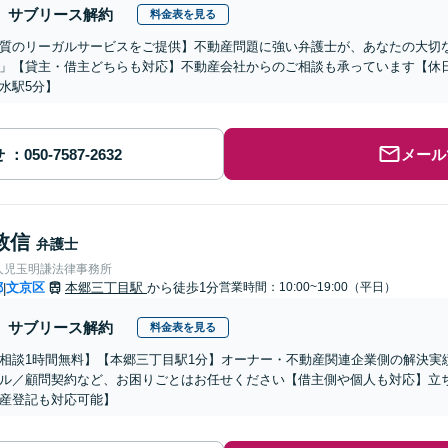
サブリース解約
料金表を見る
質のリーガルサービスをご提供】不動産問題に強い弁護士が、あなたの大切
」【貸主・借主どちらも対応】不動産会社からのご相談も承っています【休
水駅5分】
せ
メール
敦信
弁護士
人児玉明謙法律事務所
都
文京区
本郷三丁目駅
から徒歩1分
営業時間：10:00~19:00（平日）
|
サブリース解約
料金表を見る
相談1時間無料】【本郷三丁目駅1分】オーナー・不動産関連企業側の解決実
ル／顧問契約など、お困りごとはお任せください【借主側や個人も対応】立
産登記も対応可能】