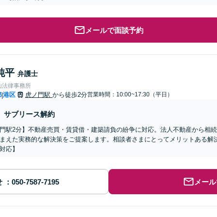
メールで面談予約
純平
弁護士
山法律事務所
都
港区
虎ノ門駅
から徒歩2分
営業時間：10:00~17:30（平日）
|
サブリース解約
門駅2分】不動産売買・賃貸借・建築請負の紛争に対応。法人不動産から相
まえた実務的な解決策をご提案します。相談者さまにとってメリットある解
対応】
せ
メール