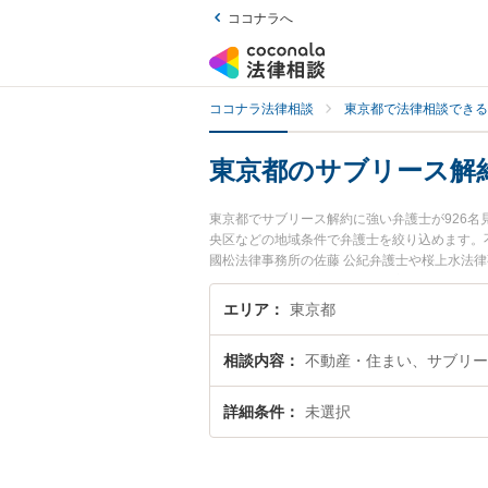
ココナラへ
ココナラ法律相談
東京都で法律相談できる
東京都のサブリース解
東京都でサブリース解約に強い弁護士が926
央区などの地域条件で弁護士を絞り込めます。
國松法律事務所の佐藤 公紀弁護士や桜上水法
れています。『東京都で土日や夜間に発生した
い』『初回相談無料でサブリース解約を法律相
エリア
東京都
相談内容
不動産・住まい、サブリー
詳細条件
未選択