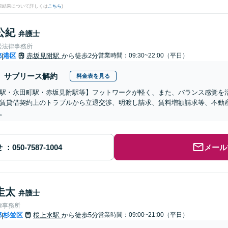
検索結果について詳しくは
こちら
)
公紀
弁護士
松法律事務所
都
港区
赤坂見附駅
から徒歩2分
営業時間：09:30~22:00（平日）
|
サブリース解約
料金表を見る
駅・永田町駅・赤坂見附駅等】フットワークが軽く、また、バランス感覚を
賃貸借契約上のトラブルから立退交渉、明渡し請求、賃料増額請求等、不動
。
せ
メール
圭太
弁護士
律事務所
都
杉並区
桜上水駅
から徒歩5分
営業時間：09:00~21:00（平日）
|