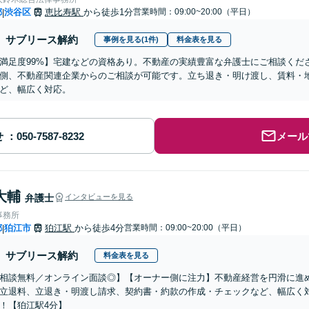
都
渋谷区
恵比寿駅
から徒歩1分
営業時間：09:00~20:00（平日）
|
サブリース解約
事例を見る(1件)
料金表を見る
満足度99%】宅建などの資格あり。不動産の実績豊富な弁護士にご相談くだ
側、不動産関連企業からのご相談が可能です。立ち退き・明け渡し、賃料・
ど、幅広く対応。
せ
メール
大輔
弁護士
インタビューを見る
事務所
都
狛江市
狛江駅
から徒歩4分
営業時間：09:00~20:00（平日）
|
サブリース解約
料金表を見る
相談無料／オンライン面談◎】【オーナー側に注力】不動産経営を円滑に進
立退料、立退き・明渡し請求、契約書・約款の作成・チェックなど、幅広く
！【狛江駅4分】