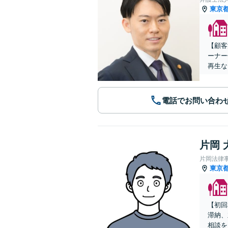
東京
【顧客
ーナー
再生な
電話でお問い合わ
片岡 
片岡法律
東京
【初回
滞納、
相談を