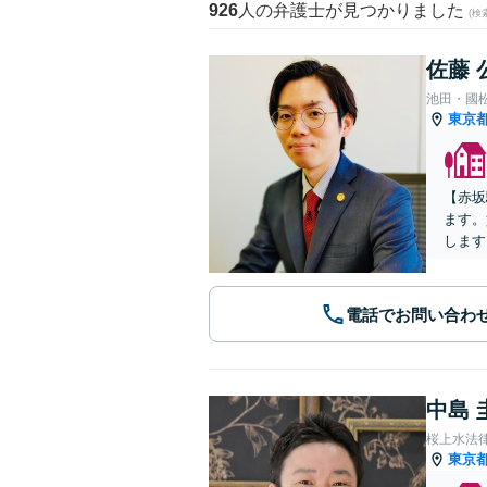
926
人の弁護士が見つかりました
(
佐藤 
池田・國
東京
【赤坂
ます。
します
電話でお問い合わ
中島 
桜上水法
東京