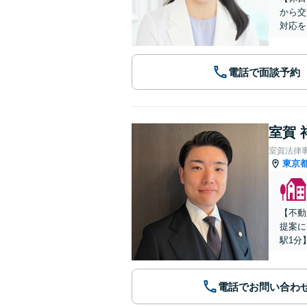
から交
対応を
電話で面談予約
室賀 
室賀法律
東京
【不動
提案に
駅1分
電話でお問い合わ