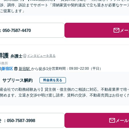
渉、調停、訴訟までサポート「滞納家賃や契約違反で立ち退きが必要なケー
ご提案します」
メー
祥護
弁護士
インタビューを見る
事務所
都
新宿区
新宿駅
から徒歩1分
営業時間：09:00~22:00（平日）
|
サブリース解約
料金表を見る
産会社での勤務経験あり】貸主側・借主側のご相談に対応。不動産業界で培
努めます。立退き交渉や明け渡し請求、賃料の交渉、不動産売買はお任せく
】
せ
メール