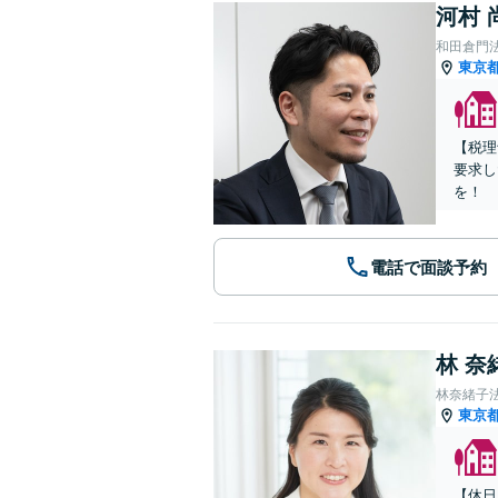
河村 
和田倉門
東京
【税理
要求し
を！
電話で面談予約
林 奈
林奈緒子
東京
【休日