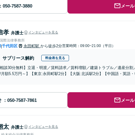
メール
信孝
弁護士
インタビューを見る
RE国際法律事務所
都
千代田区
永田町駅
から徒歩2分
営業時間：09:00~21:00（平日）
|
サブリース解約
料金表を見る
相談30分無料】立退・明渡／賃料請求／賃料増額／建築トラブル／遺産分割
/月額5.5万円～】【東京:永田町駅2分】【大阪:北浜駅2分】【中国語・英
せ
メール
翔太
弁護士
インタビューを見る
人鈴木総合法律事務所