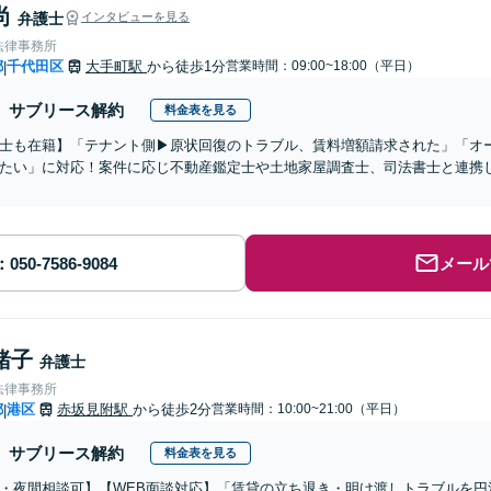
尚
弁護士
インタビューを見る
法律事務所
都
千代田区
大手町駅
から徒歩1分
営業時間：09:00~18:00（平日）
|
サブリース解約
料金表を見る
士も在籍】「テナント側▶︎原状回復のトラブル、賃料増額請求された」「オ
たい」に対応！案件に応じ不動産鑑定士や土地家屋調査士、司法書士と連携
メール
緒子
弁護士
法律事務所
都
港区
赤坂見附駅
から徒歩2分
営業時間：10:00~21:00（平日）
|
サブリース解約
料金表を見る
・夜間相談可】【WEB面談対応】「賃貸の立ち退き・明け渡しトラブルを円