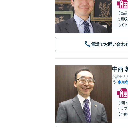
【高品
に回収
【桜上
電話でお問い合わ
中西 
弁護士法
東京
【初回
トラブ
【不動