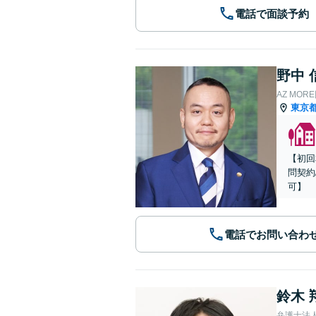
電話で面談予約
野中 
AZ MO
東京
【初回
問契約
可】
電話でお問い合わ
鈴木 
弁護士法