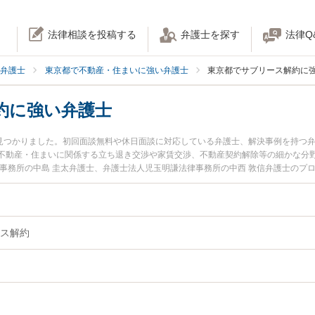
法律相談を投稿する
弁護士を探す
法律Q
弁護士
東京都で不動産・住まいに強い弁護士
東京都でサブリース解約に
約に強い弁護士
名見つかりました。初回面談無料や休日面談に対応している弁護士、解決事例を持つ
不動産・住まいに関係する立ち退き交渉や家賃交渉、不動産契約解除等の細かな分
律事務所の中島 圭太弁護士、弁護士法人児玉明謙法律事務所の中西 敦信弁護士のプ
サブリース解約のトラブルを今すぐに弁護士に相談したい』『サブリース解約のト
談できる東京都内の弁護士に相談予約したい』などでお困りの相談者さんにおすす
ス解約