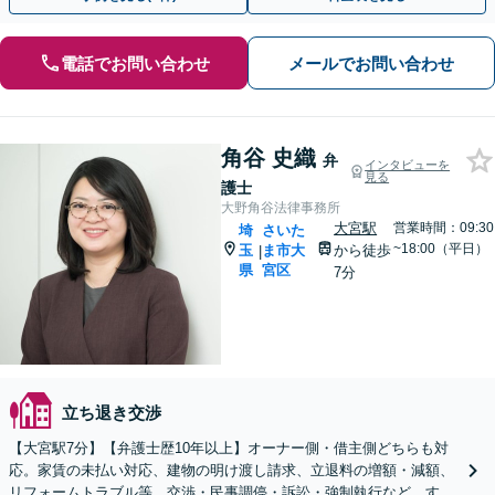
電話でお問い合わせ
メールでお問い合わせ
角谷 史織
弁
インタビューを
見る
護士
大野角谷法律事務所
大宮駅
営業時間：09:30
埼
さいた
~18:00（平日）
玉
ま市大
から徒歩
|
県
宮区
7分
立ち退き交渉
【大宮駅7分】【弁護士歴10年以上】オーナー側・借主側どちらも対
応。家賃の未払い対応、建物の明け渡し請求、立退料の増額・減額、
リフォームトラブル等。交渉・民事調停・訴訟・強制執行など、すべ