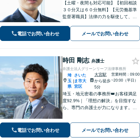
【土曜・夜間も対応可能】【初回相談
３０分又は６０分無料】【元労働基準
監督署職員】法律の力を駆使して、ト
ラブルで悩まれている多くの方を救い
たいと思っています。費用が不安な方
電話でお問い合わせ
メールでお問い合わせ
もご相談ください。【大宮駅徒歩４
分】【電話相談可】
時田 剛志
弁護士
弁護士法人グリーンリーフ法律事務所
大宮駅
営業時間：09:00
埼
さいた
~20:00（平日）
玉
ま市大
から徒歩
|
県
宮区
5分
埼玉・地元密着の事務所👑お客様満足
度92.9%｜「理想の解決」を目指すな
ら、専門の弁護士が力になります。電
話【１０分無料】、面談【６０分無
料】お悩みを一人で抱え込まないでく
ださい。まずは一歩を踏み出しましょ
電話でお問い合わせ
メールでお問い合わせ
う。