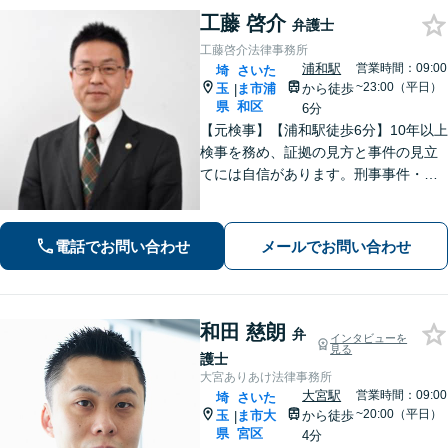
工藤 啓介
弁護士
工藤啓介法律事務所
浦和駅
営業時間：09:00
埼
さいた
~23:00（平日）
玉
ま市浦
から徒歩
|
県
和区
6分
【元検事】【浦和駅徒歩6分】10年以上
検事を務め、証拠の見方と事件の見立
てには自信があります。刑事事件・離
婚等の家事事件・企業法務のご相談を
お受けしております。まずはお問い合
わせ下さい。
電話でお問い合わせ
メールでお問い合わせ
和田 慈朗
弁
インタビューを
見る
護士
大宮ありあけ法律事務所
大宮駅
営業時間：09:00
埼
さいた
~20:00（平日）
玉
ま市大
から徒歩
|
県
宮区
4分