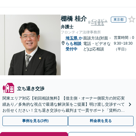
棚橋 桂介
東京都
インタビュ
ーを見る
弁護士
フロンティア法律事務所
営業時間：0
埼玉県
か
面談方法(対面・
らも相談
電話・ビデオな
9:30~18:30
受付中
ど)は応相談
（平日）
立ち退き交渉
関東エリア対応【初回相談無料】【借主側・オーナー側双方の対応実
績あり／多角的な視点で最適な解決策をご提案】明け渡し交渉すべて
お任せください！立ち退き交渉から裁判まで一貫サポート「賃料の増
額・減額の交渉も対応実績豊富」【休日・夜間相談可】
事例を見る(3件)
料金表を見る