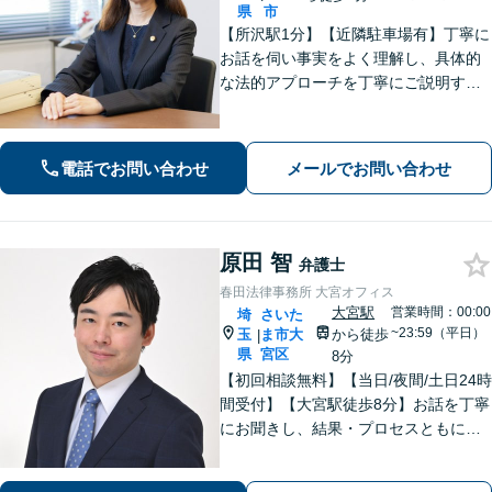
県
市
【所沢駅1分】【近隣駐車場有】丁寧に
お話を伺い事実をよく理解し、具体的
な法的アプローチを丁寧にご説明する
ことを心掛けています。皆様の困りご
とに寄り添い、可能な解決策を探すお
手伝いをいたします。どうぞお気軽に
電話でお問い合わせ
メールでお問い合わせ
ご相談ください。
原田 智
弁護士
春田法律事務所 大宮オフィス
大宮駅
営業時間：00:00
埼
さいた
~23:59（平日）
玉
ま市大
から徒歩
|
県
宮区
8分
【初回相談無料】【当日/夜間/土日24時
間受付】【大宮駅徒歩8分】お話を丁寧
にお聞きし、結果・プロセスともにご
満足していただけるサービスを提供い
たします。