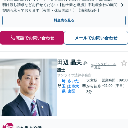
明け渡し請求などお任せください【他士業と連携】不動産会社の顧問
契約も承っております【夜間・休日面談可】【浦和駅2分】
料金表を見る
電話でお問い合わせ
メールでお問い合わせ
田辺 晶夫
弁
インタビューを
見る
護士
サンライツ法律事務所
大宮駅
営業時間：09:00
埼
さいた
~21:00（平日）
玉
ま市大
から徒歩
|
県
宮区
3分