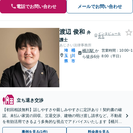
電話でお問い合わせ
メールでお問い合わせ
渡辺 俊和
弁
インタビューを
見る
護士
あじさい法律事務所
埼
桶
桶川駅
か
営業時間：10:00~1
玉
川
|
8:00（平日）
ら徒歩6分
県
市
立ち退き交渉
【初回相談無料】話しやすさや親しみやすさに定評あり！契約書の確
認、未払い家賃の回収、立退交渉、建物の明け渡し請求など。不動産
を有効活用できるよう多角的な視点でアドバイスいたします【桶川駅
6分】【オンライン相談OK】
事例を見る(1件)
料金表を見る