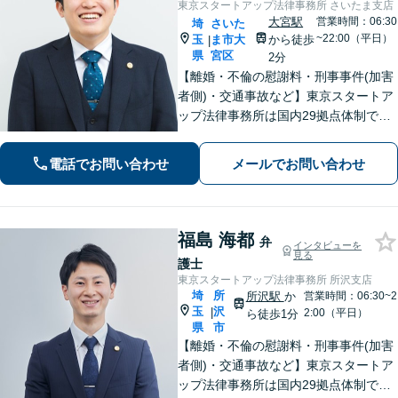
東京スタートアップ法律事務所 さいたま支店
大宮駅
営業時間：06:30
埼
さいた
~22:00（平日）
玉
ま市大
から徒歩
|
県
宮区
2分
【離婚・不倫の慰謝料・刑事事件(加害
者側)・交通事故など】東京スタートア
ップ法律事務所は国内29拠点体制で全
国対応！【ご自宅からの電話相談にも
対応(法律相談は完全予約制)】各分野で
電話でお問い合わせ
メールでお問い合わせ
専門性の高い弁護士が寄り添い解決を
サポートします。
福島 海都
弁
インタビューを
見る
護士
東京スタートアップ法律事務所 所沢支店
埼
所
所沢駅
か
営業時間：06:30~2
玉
沢
|
2:00（平日）
ら徒歩1分
県
市
【離婚・不倫の慰謝料・刑事事件(加害
者側)・交通事故など】東京スタートア
ップ法律事務所は国内29拠点体制で全