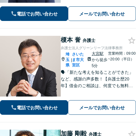
国対応！【ご自宅からの電話相談にも
対応(法律相談は完全予約制)】各分野で
電話でお問い合わせ
メールでお問い合わせ
専門性の高い弁護士が寄り添い解決を
サポートします。
榎本 誉
弁護士
弁護士法人グリーンリーフ法律事務所
大宮駅
営業時間：09:00
埼
さいた
~20:00（平日）
玉
ま市大
から徒歩
|
県
宮区
5分
🗣️「新たな考えを知ることができた」
など、感謝の声多数！【弁護士歴20
年】借金のご相談は、何度でも無料！
自己破産と個人再生であれば、弁護士
費用は着手金1万円。法人破産も対応可
能です【休日・夜間対応可】親切かつ
電話でお問い合わせ
メールでお問い合わせ
丁寧な対応に定評あり
加藤 剛毅
弁護士