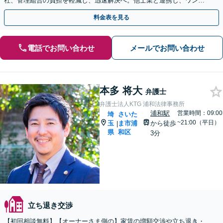
社、管理組合の負担を軽減し、迅速解決へ。他士業と連携し、ワンス
トップでサポート【当日・夜間（18時まで）の相談可】
料金表を見る
電話でお問い合わせ
メールでお問い合わせ
本多 将大
弁護士
弁護士法人KTG 浦和法律事務所
浦和駅
営業時間：09:00
埼
さいた
~21:00（平日）
玉
ま市浦
から徒歩
|
県
和区
3分
立ち退き交渉
【初回相談無料】【オーナーさま側の】家賃の増額交渉や立ち退き・