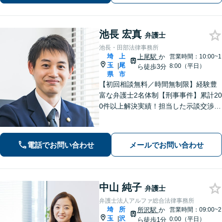
池長 宏真
弁護士
池長・田部法律事務所
埼
上
上尾駅
か
営業時間：10:00~1
玉
尾
|
8:00（平日）
ら徒歩3分
県
市
【初回相談無料／時間無制限】経験豊
富な弁護士2名体制【刑事事件】累計20
0件以上解決実績！担当した示談交渉の
ほとんどで不起訴獲得。性犯罪や暴
行・傷害に精通【離婚問題】不貞慰謝
料請求や財産分与、親権、養育費な
電話でお問い合わせ
メールでお問い合わせ
ど、累計200件以上の解決実績【上尾駅
3分】
中山 純子
弁護士
弁護士法人アルファ総合法律事務所
埼
所
所沢駅
か
営業時間：09:00~2
玉
沢
|
0:00（平日）
ら徒歩1分