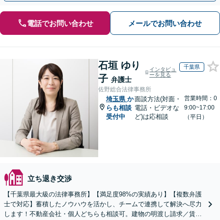
電話でお問い合わせ
メールでお問い合わせ
石垣 ゆり
千葉県
インタビュ
ーを見る
子
弁護士
佐野総合法律事務所
営業時間：0
埼玉県
か
面談方法(対面・
らも相談
電話・ビデオな
9:00~17:00
受付中
ど)は応相談
（平日）
立ち退き交渉
【千葉県最大級の法律事務所】【満足度98%の実績あり】【複数弁護
士で対応】蓄積したノウハウを活かし、チームで連携して解決へ尽力
します！不動産会社・個人どちらも相談可。建物の明渡し請求／賃貸