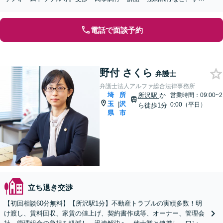
ての段階で代理人となることができます【WEB面談可】
電話で面談予約
野付 さくら
弁護士
弁護士法人アルファ総合法律事務所
埼
所
所沢駅
か
営業時間：09:00~2
玉
沢
|
0:00（平日）
ら徒歩1分
県
市
立ち退き交渉
【初回相談60分無料】【所沢駅1分】不動産トラブルの実績多数！明
け渡し、賃料回収、家賃の値上げ、契約書作成等、オーナー、管理会