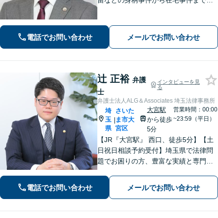
留などの身柄事件から在宅事件まで、
捜査段階から迅速に対応し、接見・示
談交渉・不起訴に向けた弁護活動を行
います。」
電話でお問い合わせ
メールでお問い合わせ
辻 正裕
弁護
インタビューを見
る
士
弁護士法人ALG＆Associates 埼玉法律事務所
大宮駅
営業時間：00:00
埼
さいた
~23:59（平日）
玉
ま市大
から徒歩
|
県
宮区
5分
【JR『大宮駅』 西口、徒歩5分】【土
日祝日相談予約受付】埼玉県で法律問
題でお困りの方、豊富な実績と専門性
を持つ弁護士が、ともに解決を目指し
ます。どうぞお気軽にご相談くださ
電話でお問い合わせ
メールでお問い合わせ
い。