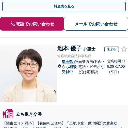
借契約書の作成／離婚の財産分与等【千葉中央駅5分】
料金表を見る
電話でお問い合わせ
メールでお問い合わせ
池本 優子
弁護士
東京都
佐藤新総合法律事務所
営業時間：0
埼玉県
か
面談方法(対面・
らも相談
電話・ビデオな
9:30~17:00
受付中
ど)は応相談
（平日）
立ち退き交渉
【関東エリア対応】【初回相談無料】「土地明渡・借地問題の豊富な