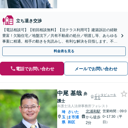
立ち退き交渉
【電話相談可】【初回相談無料】【法テラス利用可】建築訴訟の経験
豊富！欠陥住宅／地盤沈下／共有不動産の処分／明渡し等、あらゆる
事案に精通。相手の動きを先読みし、有利な解決を目指します。不動
産会社の顧問契約もお任せ【完全個室】【大宮駅3分】
料金表を見る
電話でお問い合わせ
メールでお問い合わせ
中尾 基哉
弁
インタビューを
見る
護士
弁護士法人法律事務所フォレスト
北浦和駅
営業時間：09:0
埼
さいた
0~17:30（平
玉
ま市浦
から徒歩
|
県
和区
日）
2分