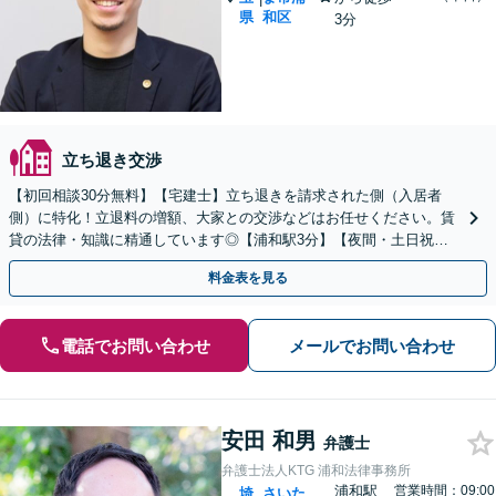
県
和区
3分
立ち退き交渉
【初回相談30分無料】【宅建士】立ち退きを請求された側（入居者
側）に特化！立退料の増額、大家との交渉などはお任せください。賃
貸の法律・知識に精通しています◎【浦和駅3分】【夜間・土日祝面
談可】
料金表を見る
電話でお問い合わせ
メールでお問い合わせ
安田 和男
弁護士
弁護士法人KTG 浦和法律事務所
浦和駅
営業時間：09:00
埼
さいた