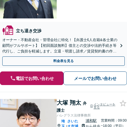
立ち退き交渉
オーナー・不動産会社・管理会社に特化！【弁護士6人在籍&各士業の
顧問がフルサポート】【初回面談無料】借主との交渉や法的手続き等
代行し、ご負担を軽減します。立退・明渡し請求／賃貸契約書の作
成・チェックなどお気軽にご相談ください【北浦和駅2分】
料金表を見る
電話でお問い合わせ
メールでお問い合わせ
大塚 翔太
弁
インタビューを
見る
護士
ハレグラス法律事務所
浦和駅
営業時間：09:00
埼
さいた
~18:00（平日）
玉
ま市浦
から徒歩
|