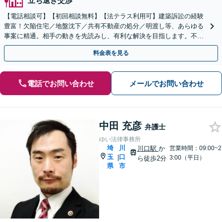
立ち退き交渉
【電話相談可】【初回相談無料】【法テラス利用可】建築訴訟の経験
豊富！欠陥住宅／地盤沈下／共有不動産の処分／明渡し等、あらゆる
事案に精通。相手の動きを先読みし、有利な解決を目指します。不動
産会社の顧問契約もお任せ【完全個室】【大宮駅3分】
料金表を見る
電話でお問い合わせ
メールでお問い合わせ
中田 充彦
弁護士
ゆい法律事務所
埼
川
川口駅
か
営業時間：09:00~2
玉
口
|
3:00（平日）
ら徒歩2分
県
市