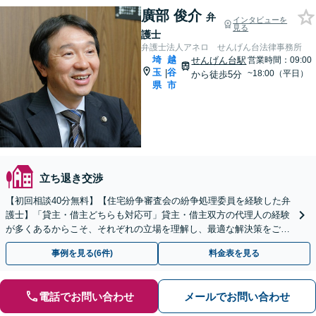
廣部 俊介
弁
インタビューを
見る
護士
弁護士法人アネロ せんげん台法律事務所
埼
越
せんげん台駅
営業時間：09:00
玉
谷
|
~18:00（平日）
から徒歩5分
県
市
立ち退き交渉
【初回相談40分無料】【住宅紛争審査会の紛争処理委員を経験した弁
護士】「貸主・借主どちらも対応可」貸主・借主双方の代理人の経験
が多くあるからこそ、それぞれの立場を理解し、最適な解決策をご提
案「明確な料金体系」問題解決に全力で取り組みます
事例を見る(6件)
料金表を見る
電話でお問い合わせ
メールでお問い合わせ