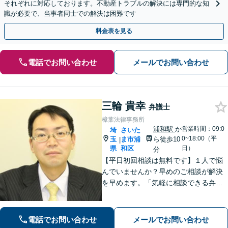
それぞれに対応しております。不動産トラブルの解決には専門的な知
識が必要で、当事者同士での解決は困難です
料金表を見る
電話でお問い合わせ
メールでお問い合わせ
三輪 貴幸
弁護士
樟葉法律事務所
浦和駅
か
営業時間：09:0
埼
さいた
0~18:00（平
玉
ま市浦
ら徒歩10
|
県
和区
日）
分
【平日初回相談は無料です】１人で悩
んでいませんか？早めのご相談が解決
を早めます。「気軽に相談できる弁護
士」として企業法務、相続から借金問
題まで広く対応。裁判所隣の立地を活
かした迅速な行動力でサポートしま
電話でお問い合わせ
メールでお問い合わせ
す。まずはお気軽にご相談ください。