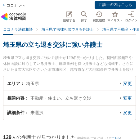
弁護士の方はこちら
ココナラへ
投稿する
探す
閲覧履歴
マイリスト
ログイン
ココナラ法律相談
埼玉県で法律相談できる弁護士
埼玉県で不動産・住
埼玉県の立ち退き交渉に強い弁護士
埼玉県で立ち退き交渉に強い弁護士が129名見つかりました。初回面談無料や
休日面談に対応している弁護士、解決事例を持つ弁護士なども掲載中。さらに
さいたま市大宮区やさいたま市浦和区、越谷市などの地域条件で弁護士を絞り
込めます。不動産・住まいに関係する立ち退き交渉や家賃交渉、不動産契約解
除等の細かな分野での絞り込み検索もでき便利です。特に弁護士法人アネロ
エリア
埼玉県
変更
せんげん台法律事務所の太田 恭平弁護士やあじさい法律事務所の渡辺 俊和弁護
士、大野角谷法律事務所の角谷 史織弁護士のプロフィール情報や弁護士費用、
相談内容
不動産・住まい、立ち退き交渉
変更
強みなどが注目されています。『埼玉県で土日や夜間に発生した立ち退き交渉
のトラブルを今すぐに弁護士に相談したい』『立ち退き交渉のトラブル解決の
実績豊富な近くの弁護士を検索したい』『初回相談無料で立ち退き交渉を法律
詳細条件
未選択
変更
相談できる埼玉県内の弁護士に相談予約したい』などでお困りの相談者さんに
おすすめです。
129
人の弁護士が見つかりました
(検索結果について詳しくは
こちら
)