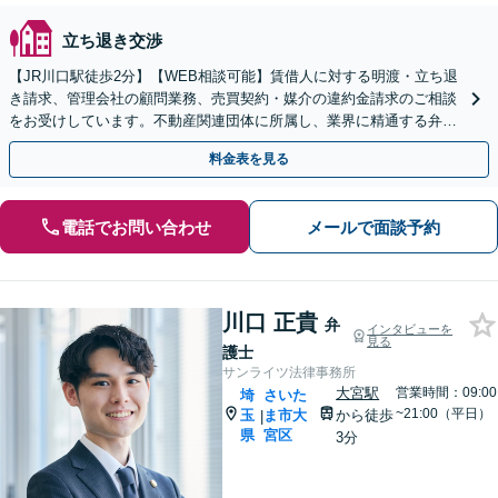
立ち退き交渉
【JR川口駅徒歩2分】【WEB相談可能】賃借人に対する明渡・立ち退
き請求、管理会社の顧問業務、売買契約・媒介の違約金請求のご相談
をお受けしています。不動産関連団体に所属し、業界に精通する弁護
士にぜひご相談ください。
料金表を見る
電話でお問い合わせ
メールで面談予約
川口 正貴
弁
インタビューを
見る
護士
サンライツ法律事務所
大宮駅
営業時間：09:00
埼
さいた
~21:00（平日）
玉
ま市大
から徒歩
|
県
宮区
3分