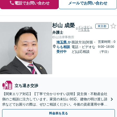
電話でお問い合わせ
メールでお問い合わせ
杉山 成榮
東京都
インタビュ
ーを見る
弁護士
杉山法律事務所
営業時間：0
埼玉県
か
面談方法(対面・
らも相談
電話・ビデオな
9:00~18:00
受付中
ど)は応相談
（平日）
立ち退き交渉
【関東エリア対応】【丁寧で分かりやすい説明】貸主側・不動産会社
側のご相談に注力しています。家賃の未払い対応、建物の明け渡し請
求などでお困りの際は、ぜひご相談ください。今後の資産運用や事業
継続を見据えた最適な解決を目指します。【WEB面談可】
料金表を見る