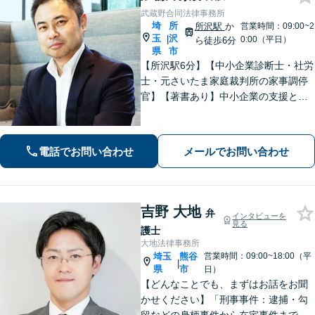
武蔵野合同法律事務所
埼
所
所沢駅
か
営業時間：09:00~2
玉
沢
|
0:00（平日）
ら徒歩6分
県
市
【所沢駅6分】【中小企業診断士・社労
士・元さいたま家庭裁判所の家事調停
官】【著書あり】中小企業の支援と個
人の相続案件に特化しております！専
門性を活かし、依頼者さまお一人おひ
とりのニーズに応じた、最適な解決方
電話でお問い合わせ
メールでお問い合わせ
法をご提案いたします。
吉野 大地
弁
インタビューを
見る
護士
大地法律事務所
埼玉
熊谷
営業時間：09:00~18:00（平
|
県
市
日）
【どんなことでも、まずはお話をお聞
かせください】「刑事事件：逮捕・勾