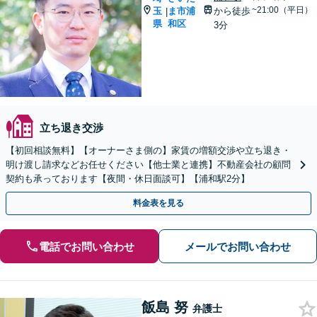
~21:00（平日）
玉
ま市浦
から徒歩
|
県
和区
3分
立ち退き交渉
【初回相談無料】【オーナーさま側の】家賃の増額交渉や立ち退き・
明け渡し請求などお任せください【他士業と連携】不動産会社の顧問
契約も承っております【夜間・休日面談可】【浦和駅2分】
料金表を見る
電話でお問い合わせ
メールでお問い合わせ
飯島 努
弁護士