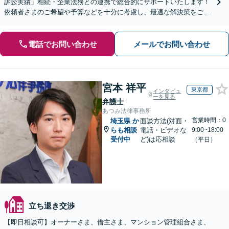
訴訟実績」相続・企業法務との連携で総合的にサポートいたします！
依頼者さまのご希望や予算などを十分に考慮し、最適な解決策をご提
案「訴訟にまで発展する複雑な案件もお任せください」
電話でお問い合わせ
メールでお問い合わせ
宮本 祥平
東京都
インタビュ
ーを見る
弁護士
あつみ法律事務所
営業時間：0
埼玉県
か
面談方法(対面・
らも相談
電話・ビデオな
9:00~18:00
受付中
ど)は応相談
（平日）
立ち退き交渉
【即日相談可】オーナーさま、借主さま、マンション管理組合さま、