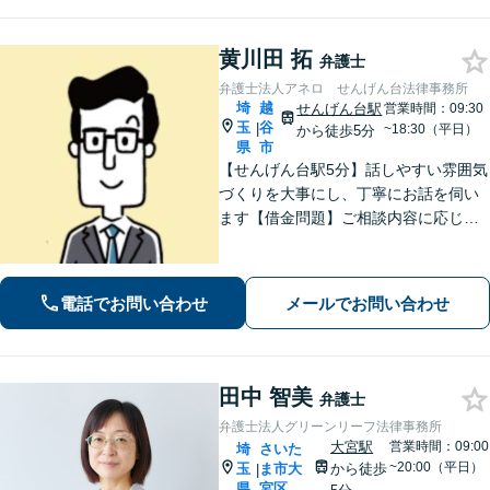
黄川田 拓
弁護士
弁護士法人アネロ せんげん台法律事務所
埼
越
せんげん台駅
営業時間：09:30
玉
谷
|
~18:30（平日）
から徒歩5分
県
市
【せんげん台駅5分】話しやすい雰囲気
づくりを大事にし、丁寧にお話を伺い
ます【借金問題】ご相談内容に応じて
チームで対応。あらゆる借金問題に幅
広く対応可能【労働問題】労働局での
勤務経験を活かし、相談者さま目線に
電話でお問い合わせ
メールでお問い合わせ
立った的確なアドバイスを【初回相談
無料】
田中 智美
弁護士
弁護士法人グリーンリーフ法律事務所
大宮駅
営業時間：09:00
埼
さいた
~20:00（平日）
玉
ま市大
から徒歩
|
県
宮区