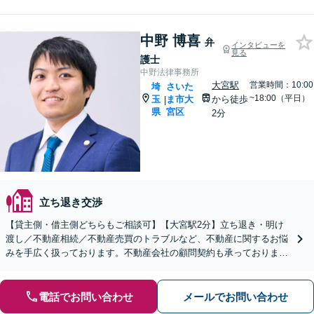
中野 博喜
弁
インタビューを
見る
護士
中野法律事務所
大宮駅
営業時間：10:00
埼
さいた
~18:00（平日）
玉
ま市大
から徒歩
|
県
宮区
2分
立ち退き交渉
【貸主側・借主側どちらもご相談可】【大宮駅2分】立ち退き・明け
渡し／不動産相続／不動産売買のトラブルなど、不動産に関するお悩
みを手広く扱っております。不動産会社の顧問契約も承っておりま
す。【夜間・休日の相談可能】【オンライン相談可能】
電話でお問い合わせ
メールでお問い合わせ