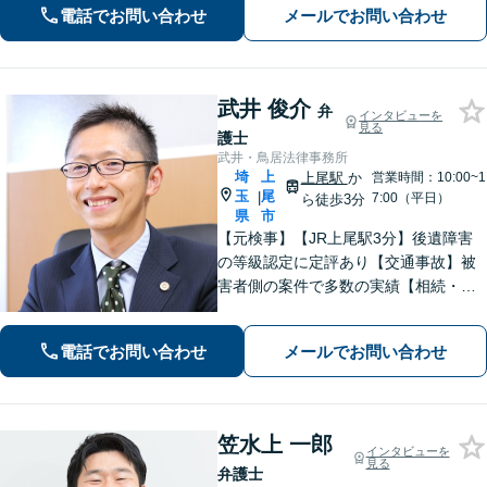
電話でお問い合わせ
メールでお問い合わせ
武井 俊介
弁
インタビューを
見る
護士
武井・鳥居法律事務所
埼
上
上尾駅
か
営業時間：10:00~1
玉
尾
|
7:00（平日）
ら徒歩3分
県
市
【元検事】【JR上尾駅3分】後遺障害
の等級認定に定評あり【交通事故】被
害者側の案件で多数の実績【相続・遺
言】紛争解決、遺言書作成をサポート
【刑事事件】検事経験・豊富な実績、
電話でお問い合わせ
メールでお問い合わせ
スピーディーな接見が強み、上尾警察
署5分【初回面談30分無料】
笠水上 一郎
インタビューを
見る
弁護士