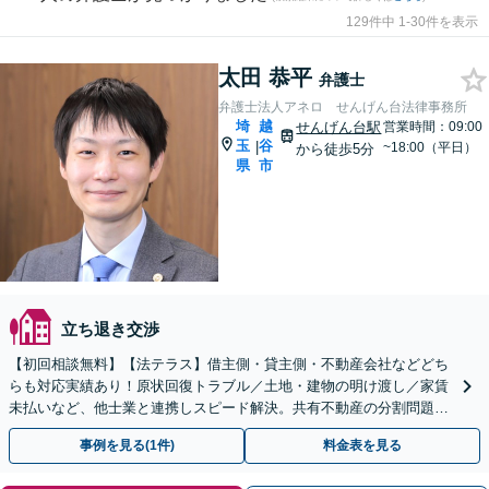
129件中 1-30件を表示
太田 恭平
弁護士
弁護士法人アネロ せんげん台法律事務所
埼
越
せんげん台駅
営業時間：09:00
玉
谷
|
~18:00（平日）
から徒歩5分
県
市
立ち退き交渉
【初回相談無料】【法テラス】借主側・貸主側・不動産会社などどち
らも対応実績あり！原状回復トラブル／土地・建物の明け渡し／家賃
未払いなど、他士業と連携しスピード解決。共有不動産の分割問題に
も詳しい【完全個室】【夜間対応】【せんげん台駅5分】
事例を見る(1件)
料金表を見る