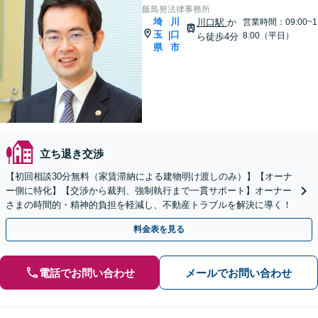
飯島努法律事務所
埼
川
川口駅
か
営業時間：09:00~1
玉
口
|
8:00（平日）
ら徒歩4分
県
市
立ち退き交渉
【初回相談30分無料（家賃滞納による建物明け渡しのみ）】【オーナ
ー側に特化】【交渉から裁判、強制執行まで一貫サポート】オーナー
さまの時間的・精神的負担を軽減し、不動産トラブルを解決に導く！
料金表を見る
電話でお問い合わせ
メールでお問い合わせ