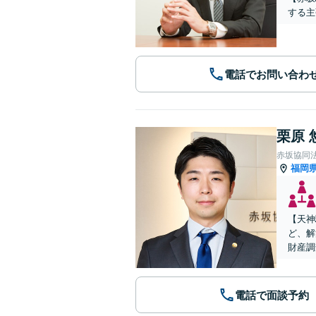
する主
電話でお問い合わ
栗原 
赤坂協同
福岡
【天神
ど、解
財産調
電話で面談予約