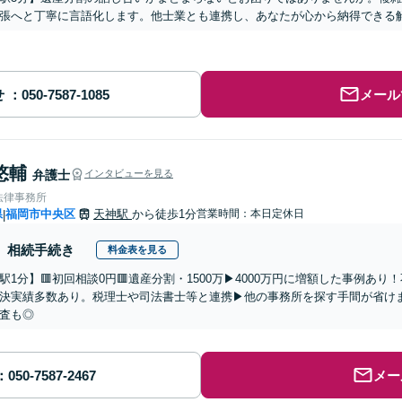
張へと丁寧に言語化します。他士業とも連携し、あなたが心から納得できる
せ
メール
悠輔
弁護士
インタビューを見る
法律事務所
県
福岡市中央区
天神駅
から徒歩1分
営業時間：本日定休日
|
相続手続き
料金表を見る
駅1分】🟥初回相談0円🟥遺産分割・1500万▶4000万円に増額した事例あ
決実績多数あり。税理士や司法書士等と連携▶他の事務所を探す手間が省け
査も◎
メー