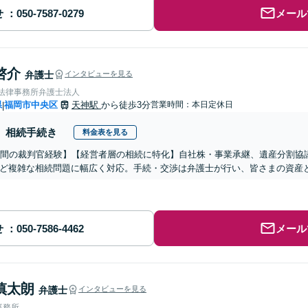
せ
メール
啓介
弁護士
インタビューを見る
岡法律事務所弁護士法人
県
福岡市中央区
天神駅
から徒歩3分
営業時間：本日定休日
|
相続手続き
料金表を見る
年間の裁判官経験】【経営者層の相続に特化】自社株・事業承継、遺産分割協
ど複雑な相続問題に幅広く対応。手続・交渉は弁護士が行い、皆さまの資産
せ
メール
慎太朗
弁護士
インタビューを見る
事務所