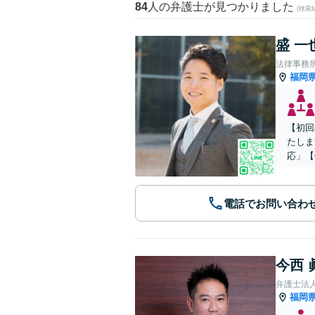
84
人の弁護士が見つかりました
(検索
盛 一
法律事務
福岡
【初回
たしま
応」【
電話でお問い合わ
今西 
弁護士法人A
福岡