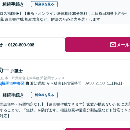
相続手続き
料金表を見る
ロス福岡4F】【来所・オンライン法律相談30分無料｜土日祝日相談予約受付
議/遺言書作成/相続放棄など、解決のため全力を尽くします
せ
メール
功一
弁護士
人山本・坪井綜合法律事務所 福岡オフィス
県
福岡市中央区
渡辺通駅
から徒歩1分
営業時間：09:00~21:00（土日祝日）
|
相続手続き
料金表を見る
面談無料・時間指定なし】【遺言書作成できます】家族が揉めないために遺
することで、「無効」を防げます。相続放棄や遺産分割協議なども対応でき
対応】