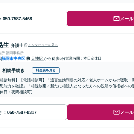
メール
晃生
弁護士
インタビューを見る
務所 福岡事務所
県
福岡市中央区
天神駅
から徒歩5分
営業時間：本日定休日
|
相続手続き
料金表を見る
相談無料】【電話相談可】「遺言無効問題の対応／老人ホームからの聴取・
思能力を確認」「相続放棄／新たに相続人となった方への説明や債権者への
休日・夜間相談可】
せ
メール