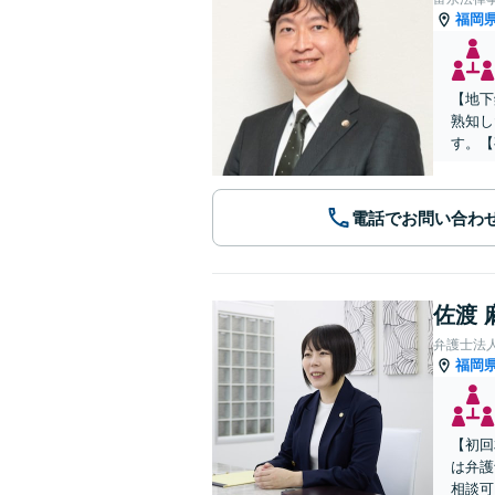
福岡
【地下
熟知し
す。【
電話でお問い合わ
佐渡 
弁護士法
福岡
【初回
は弁護
相談可