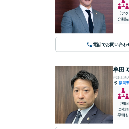
【アク
分割協
電話でお問い合わ
牟田 
弁護士法
福岡
【初回
に依頼
早朝も