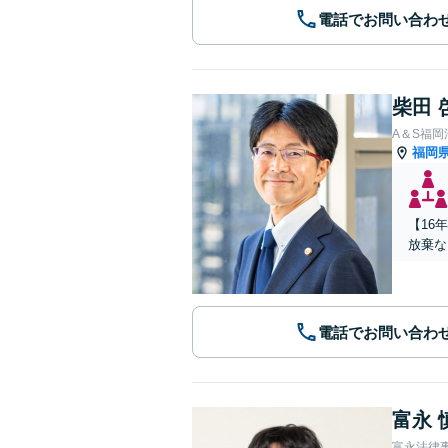
電話でお問い合わ
柴田 
A＆S福
福岡
【16
放棄な
電話でお問い合わ
富永 
富永法律