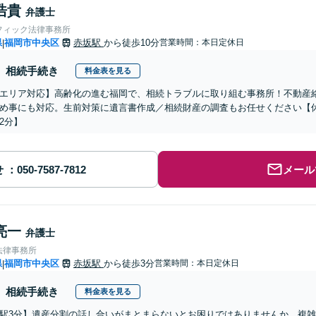
浩貴
弁護士
フィック法律事務所
県
福岡市中央区
赤坂駅
から徒歩10分
営業時間：本日定休日
|
相続手続き
料金表を見る
エリア対応】高齢化の進む福岡で、相続トラブルに取り組む事務所！不動産
め事にも対応。生前対策に遺言書作成／相続財産の調査もお任せください【
2分】
せ
メール
亮一
弁護士
法律事務所
県
福岡市中央区
赤坂駅
から徒歩3分
営業時間：本日定休日
|
相続手続き
料金表を見る
駅3分】遺産分割の話し合いがまとまらないとお困りではありませんか。複