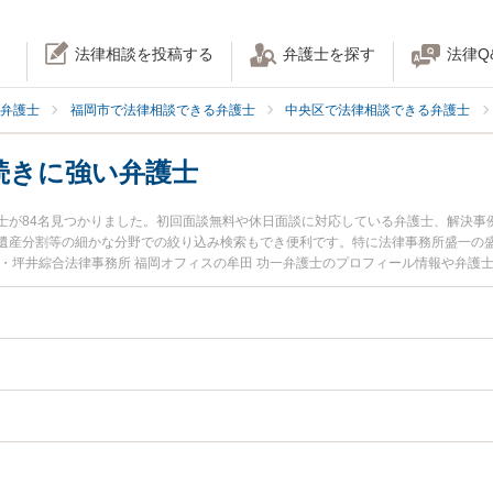
法律相談を投稿する
弁護士を探す
法律Q
弁護士
福岡市で法律相談できる弁護士
中央区で法律相談できる弁護士
続きに強い弁護士
士が84名見つかりました。初回面談無料や休日面談に対応している弁護士、解決事
分割等の細かな分野での絞り込み検索もでき便利です。特に法律事務所盛一の盛 一也弁護
本・坪井綜合法律事務所 福岡オフィスの牟田 功一弁護士のプロフィール情報や弁護
ラブルを今すぐに弁護士に相談したい』『相続手続きのトラブル解決の実績豊富な
護士に相談予約したい』などでお困りの相談者さんにおすすめです。