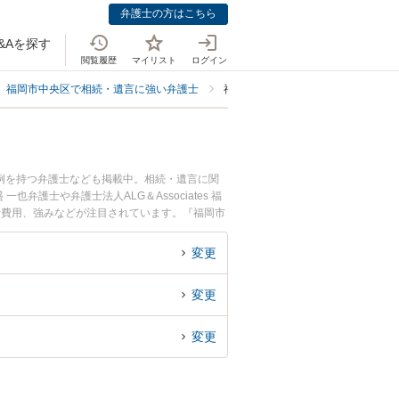
弁護士の方はこちら
&Aを探す
閲覧履歴
マイリスト
ログイン
福岡市中央区で相続・遺言に強い弁護士
福岡市中央区で相続手続きに強い弁
例を持つ弁護士なども掲載中。相続・遺言に関
士や弁護士法人ALG＆Associates 福
士費用、強みなどが注目されています。『福岡市
近くの弁護士を検索したい』『初回相談無料で相
変更
変更
変更