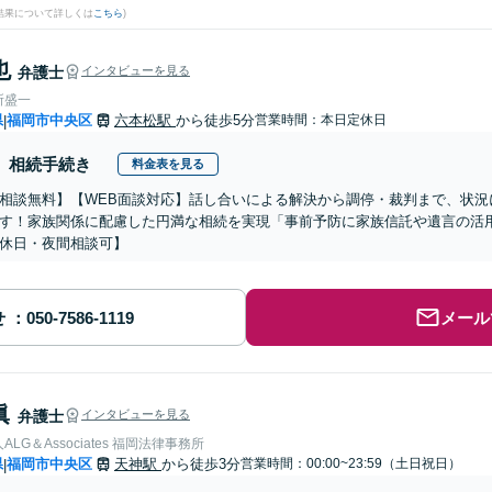
結果について詳しくは
こちら
)
也
弁護士
インタビューを見る
所盛一
県
福岡市中央区
六本松駅
から徒歩5分
営業時間：本日定休日
|
相続手続き
料金表を見る
相談無料】【WEB面談対応】話し合いによる解決から調停・裁判まで、状況
す！家族関係に配慮した円満な相続を実現「事前予防に家族信託や遺言の活
休日・夜間相談可】
せ
メール
眞
弁護士
インタビューを見る
LG＆Associates 福岡法律事務所
県
福岡市中央区
天神駅
から徒歩3分
営業時間：00:00~23:59（土日祝日）
|