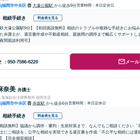
県
福岡市中央区
大濠公園駅
から徒歩9分
営業時間：本日定休日
|
相続手続き
料金表を見る
鉄大濠公園駅9分】【初回面談無料】相続のトラブルや複雑な手続きにお悩
た弁護士が、遺言書作成や不動産相続、親族間の調停まで幅広くサポートし
夜間面談利用可】
せ
メール
麻奈美
弁護士
人鬼塚綜合法律事務所 福岡支店
県
福岡市中央区
赤坂駅
から徒歩6分
営業時間：本日定休日
|
相続手続き
料金表を見る
相談無料】協議から調停・審判・生前対策まで、なんでもご相談ください「
士にご相談を」公平な相続を実現できる遺言書を作成「不公平な相続には遺
】【完全個室相談】