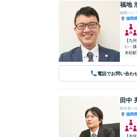
福地 
福岡パシ
福岡
【九州
い・揉
本松駅
電話でお問い合わ
田中 
田中亮一
福岡
【赤坂