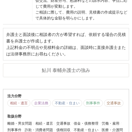
会交流、財産分与、慰謝料などの請求内容、争点に応
じて費用が変動します。
ご相談に際して、費用の説明、見積書の作成提示など
で具体的な金額を明らかにします。
弁護士と面談後に相談者の方が希望すれば、依頼する場合の見積
書を弁護士が作成します。
上記料金の不明点や見積料金の詳細は、面談時に直接弁護士また
は法律事務所にお尋ねください。
鮎川 泰輔弁護士の強み
注力分野
相続・遺言
企業法務
不動産・住まい
刑事事件
交通事故
取扱分野
離婚・男女問題
相続・遺言
交通事故
借金・債務整理
労働・雇用
刑事事件
詐欺・消費者問題
債権回収
不動産・住まい
医療・介護問