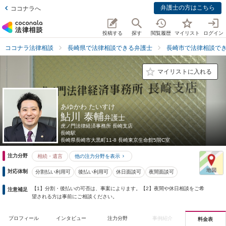
弁護士の方はこちら
ココナラへ
投稿する
探す
閲覧履歴
マイリスト
ログイン
ココナラ法律相談
長崎県で法律相談できる弁護士
長崎市で法律相談で
マイリストに入れる
あゆかわ たいすけ
鮎川 泰輔
弁護士
虎ノ門法律経済事務所 長崎支店
長崎駅
長崎県
長崎市大黒町11-8 長崎東京生命館5階C室
注力分野
相続・遺言
他の注力分野を表示
対応体制
分割払い利用可
後払い利用可
休日面談可
夜間面談可
【1】分割・後払いの可否は、事案によります。【2】夜間や休日相談をご希
注意補足
望される方は事前にご相談ください。
プロフィール
インタビュー
注力分野
事例紹介
料金表