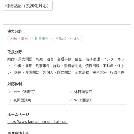
相続登記（義務化対応）
注力分野
相続・遺言
刑事事件
不動産・住まい
取扱分野
離婚・男女問題
相続・遺言
交通事故
借金・債務整理
インターネッ
ト
労働・雇用
刑事事件
詐欺・消費者問題
債権回収
不動産・住ま
い
医療・介護問題
外国人・国際問題
企業法務
税務訴訟
行政事件
対応体制
カード利用可
休日面談可
夜間面談可
WEB面談可
ホームページ
https://www.kumamoto-central.com
所属弁護士会