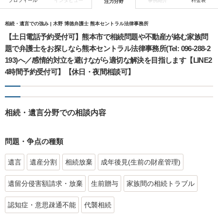
プロフィール
インタビュー
事例紹介
料金表
注力分野
相続・遺言での強み | 木野 博徳弁護士 熊本セントラル法律事務所
【土日電話予約受付可】熊本市で相続問題や不動産が絡む家族問
題で弁護士をお探しなら熊本セントラル法律事務所(Tel: 096-288-2
193)へ／感情的対立を避けながら適切な解決を目指します【LINE2
4時間予約受付可】【休日・夜間相談可】
相続・遺言分野での相談内容
問題・争点の種類
遺言
遺産分割
相続放棄
成年後見(生前の財産管理)
遺留分侵害額請求・放棄
生前贈与
家族間の相続トラブル
認知症・意思疎通不能
代襲相続