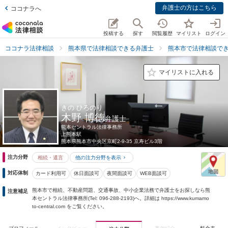
弁護士の方はこちら
ココナラへ
投稿する
探す
閲覧履歴
マイリスト
ログイン
ココナラ法律相談
熊本県で法律相談できる弁護士
熊本市で法律相談で
マイリストに入れる
きの ひろのり
木野 博徳
弁護士
熊本セントラル法律事務所
上熊本駅
熊本県
熊本市中央区京町2-9-35 京寿ビル3階
注力分野
相続・遺言
他の注力分野を表示
対応体制
カード利用可
休日面談可
夜間面談可
WEB面談可
熊本市で相続、不動産問題、交通事故、中小企業法務で弁護士をお探しなら熊
注意補足
本セントラル法律事務所(Tel: 096-288-2193)へ。詳細は https://www.kumamo
to-central.com をご覧ください。