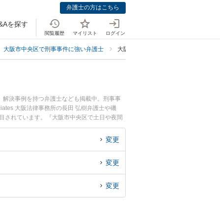
弁護士の方はこちら
&Aを探す
閲覧履歴
マイリスト
ログイン
大阪市中央区で刑事事件に強い弁護士
大阪市中央区で逮捕による解雇・退学
、解決事例を持つ弁護士なども掲載中。刑事事
tes 大阪法律事務所の長田 弘樹弁護士や磯
注目されています。『大阪市中央区で土日や夜間
くの弁護士を検索したい』『初回相談無料で逮捕
変更
変更
変更