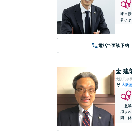
即日接
者さま
電話で面談予約
金 建
大阪刑事
大阪
【北浜
捕され
間・休