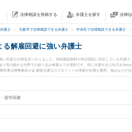
法律相談を投稿する
弁護士を探す
法律Q
弁護士
大阪市で法律相談できる弁護士
中央区で法律相談できる弁護士
よる解雇回避に強い弁護士
強い弁護士が86名見つかりました。初回面談無料や休日面談に対応している弁護士
等の細かな分野での絞り込み検索もでき便利です。特に弁護士法人ALG＆Associa
刑事民事法律事務所の金 建龍弁護士のプロフィール情報や弁護士費用、強みなどが
すぐに弁護士に相談したい』『逮捕による解雇回避のトラブル解決の実績豊富な近
内の弁護士に相談予約したい』などでお困りの相談者さんにおすすめです。
・退学回避