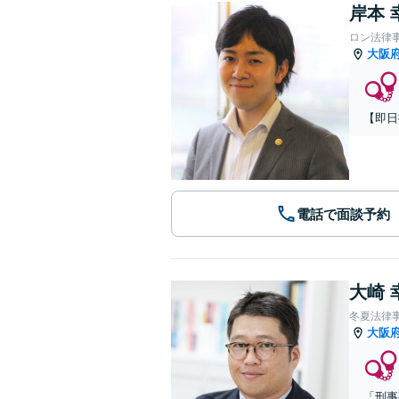
岸本 
ロン法律
大阪
【即日
電話で面談予約
大崎 
冬夏法律
大阪
「刑事