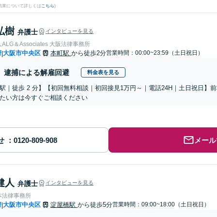
結果について詳しくは
こちら
)
弘樹
弁護士
インタビューを見る
LG＆Associates 大阪法律事務所
府
大阪市中央区
本町駅
から徒歩2分
営業時間：00:00~23:59（土日祝日）
|
逮捕による解雇回避
料金表を見る
駅｜徒歩 2 分】【初回無料相談｜初回接見1万円～｜電話24H｜土日祝日】
たい方は今すぐご相談ください
せ
メール
健人
弁護士
インタビューを見る
本法律事務所
府
大阪市中央区
淀屋橋駅
から徒歩5分
営業時間：09:00~18:00（土日祝日）
|