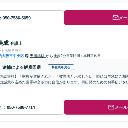
メー
美成
弁護士
ント法律事務所
府
大阪市中央区
天満橋駅
から徒歩2分
営業時間：本日定休日
|
逮捕による解雇回避
料金表を見る
面談無料】「家族が逮捕された」「被害者と示談したい」時には早急にご相
は誠意を込めた謝罪や交渉力に自信があります。再出発のためのお手伝いを
せ
メール