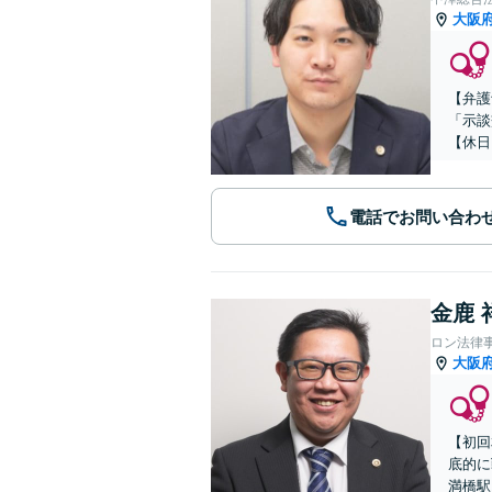
大阪
【弁護
「示談
【休日
電話でお問い合わ
金鹿 
ロン法律
大阪
【初回
底的に
満橋駅