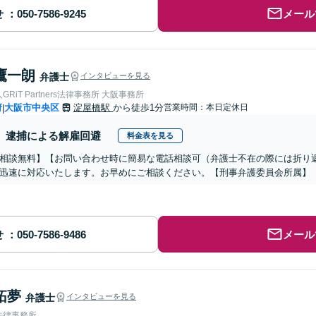
せ
メール
鷹一朗
弁護士
インタビューを見る
RiT Partners法律事務所 大阪事務所
府
大阪市中央区
淀屋橋駅
から徒歩1分
営業時間：本日定休日
|
逮捕による解雇回避
料金表を見る
相談無料】【お問い合わせ時に簡易な電話相談可（弁護士不在の際には折り
迅速に対応いたします。お早めにご相談ください。【刑事弁護委員会所属】
せ
メール
拓夢
弁護士
インタビューを見る
法律事務所