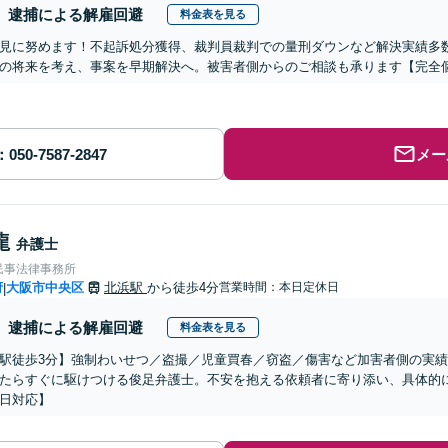
逮捕による解雇回避
料金表を見る
見に努めます！不起訴処分獲得、裁判員裁判での量刑ダウンなど解決実績多
の将来を考え、事案を早期解決へ。被害者側からのご相談も承ります【完全
メー
龍
弁護士
民事法律事務所
府
大阪市中央区
北浜駅
から徒歩4分
営業時間：本日定休日
|
逮捕による解雇回避
料金表を見る
駅徒歩3分】強制わいせつ／盗撮／児童買春／窃盗／傷害など加害者側の実
たらすぐに駆けつける俊足弁護士。不安を抱える依頼者に寄り添い、具体的
日対応】