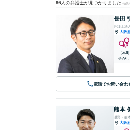
86
人の弁護士が見つかりました
(検索
長田 
弁護士法人A
大阪
【本町
会がし
電話でお問い合わ
熊本 
磯野・熊
大阪