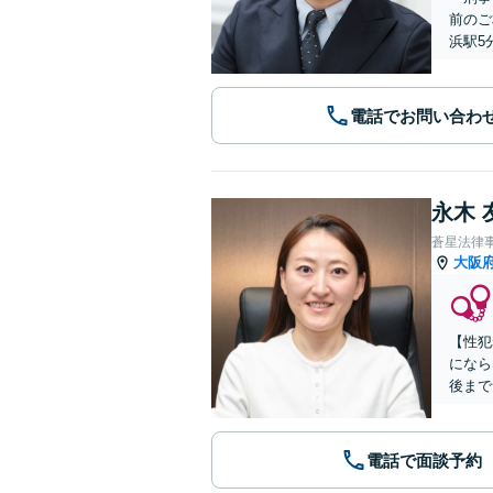
前のご
浜駅5
電話でお問い合わ
永木 
蒼星法律
大阪
【性犯
になら
後まで
電話で面談予約