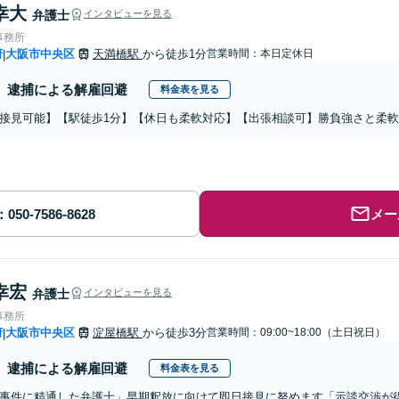
幸大
弁護士
インタビューを見る
事務所
府
大阪市中央区
天満橋駅
から徒歩1分
営業時間：本日定休日
|
逮捕による解雇回避
料金表を見る
接見可能】【駅徒歩1分】【休日も柔軟対応】【出張相談可】勝負強さと柔
メー
幸宏
弁護士
インタビューを見る
事務所
府
大阪市中央区
淀屋橋駅
から徒歩3分
営業時間：09:00~18:00（土日祝日）
|
逮捕による解雇回避
料金表を見る
事件に精通した弁護士」早期釈放に向けて即日接見に努めます「示談交渉が