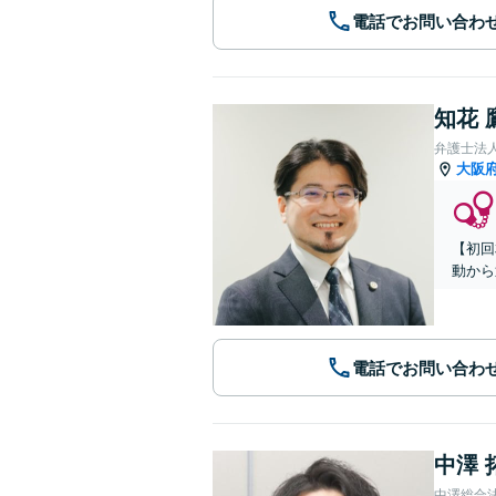
電話でお問い合わ
知花 
弁護士法人G
大阪
【初回
動から
電話でお問い合わ
中澤 
中澤総合