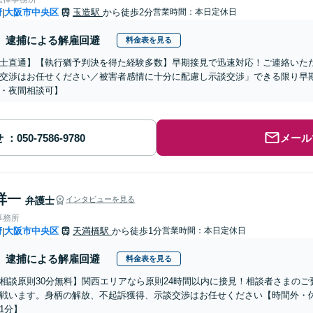
府
大阪市中央区
玉造駅
から徒歩2分
営業時間：本日定休日
|
逮捕による解雇回避
料金表を見る
士直通】【執行猶予判決を得た経験多数】早期接見で迅速対応！ご連絡いた
交渉はお任せください／被害者感情に十分に配慮し示談交渉」できる限り早
・夜間相談可】
せ
メール
祥一
弁護士
インタビューを見る
事務所
府
大阪市中央区
天満橋駅
から徒歩1分
営業時間：本日定休日
|
逮捕による解雇回避
料金表を見る
相談原則30分無料】関西エリアなら原則24時間以内に接見！相談者さまの
戦います。身柄の解放、不起訴獲得、示談交渉はお任せください【時間外・
1分】