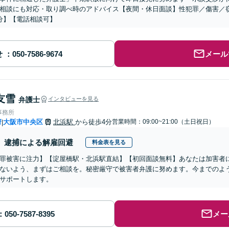
相談にも対応・取り調べ時のアドバイス【夜間・休日面談】性犯罪／傷害／
分】【電話相談可】
せ
メール
友雪
弁護士
インタビューを見る
事務所
府
大阪市中央区
北浜駅
から徒歩4分
営業時間：09:00~21:00（土日祝日）
|
逮捕による解雇回避
料金表を見る
罪被害に注力】【淀屋橋駅・北浜駅直結】【初回面談無料】あなたは加害者
ないよう、まずはご相談を。秘密厳守で被害者弁護に努めます。今までのよ
サポートします。
メー