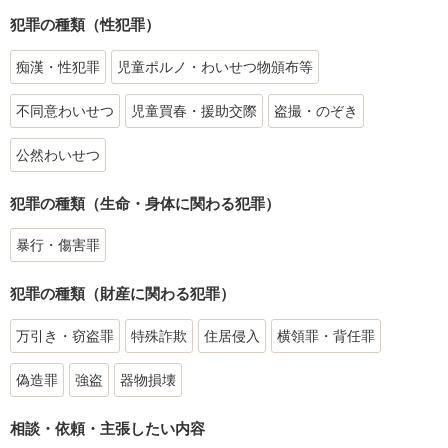
犯罪の種類（性犯罪）
痴漢・性犯罪
児童ポルノ・わいせつ物頒布等
不同意わいせつ
児童買春・援助交際
盗撮・のぞき
公然わいせつ
犯罪の種類（生命・身体に関わる犯罪）
暴行・傷害罪
犯罪の種類（財産に関わる犯罪）
万引き・窃盗罪
特殊詐欺
住居侵入
横領罪・背任罪
偽造罪
強盗
器物損壊
相談・依頼・主張したい内容