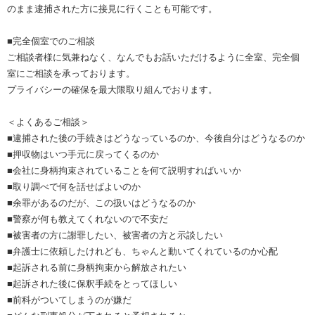
のまま逮捕された方に接見に行くことも可能です。
■完全個室でのご相談
ご相談者様に気兼ねなく、なんでもお話いただけるように全室、完全個
室にご相談を承っております。
プライバシーの確保を最大限取り組んでおります。
＜よくあるご相談＞
■逮捕された後の手続きはどうなっているのか、今後自分はどうなるのか
■押収物はいつ手元に戻ってくるのか
■会社に身柄拘束されていることを何て説明すればいいか
■取り調べで何を話せばよいのか
■余罪があるのだが、この扱いはどうなるのか
■警察が何も教えてくれないので不安だ
■被害者の方に謝罪したい、被害者の方と示談したい
■弁護士に依頼したけれども、ちゃんと動いてくれているのか心配
■起訴される前に身柄拘束から解放されたい
■起訴された後に保釈手続をとってほしい
■前科がついてしまうのが嫌だ