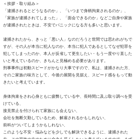
＜挨拶・取り組み＞
「逮捕されるとどうなるのか」、「いつまで身柄拘束されるのか」、
「家族が逮捕されてしまった」、「面会できるのか」などご自身や家族
が逮捕されたときは、不安でパニックになる方も多いと思います。
逮捕されたから、きっと「悪い人」なのだろうと世間では思われがちで
すが、その人が本当に犯人なのか、本当に犯人であるとしてなぜ犯罪を
犯してしまったのか、本人が反省して更生したい・もう一度やり直した
いと考えているのか、きちんと見極める必要があります。
刑事事件は初動スピードがかなり大事ですので、私は、逮捕された方、
そのご家族の味方として、今後の展開を見据え、スピード感をもって動
きたいと考えています。
身体拘束をされ心身ともに疲弊している中、長時間に及ぶ取り調べを受
けている、
接見禁止を付けられて家族にも会えない、
会社を無断欠勤しているため、解雇されるかもしれない、
前科がついてしまうかもしれない、
このような不安・悩みなどを少しでも解決できるように、逮捕された