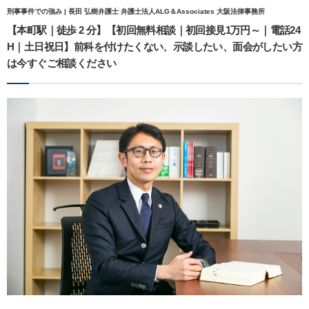
刑事事件での強み | 長田 弘樹弁護士 弁護士法人ALG＆Associates 大阪法律事務所
【本町駅｜徒歩 2 分】【初回無料相談｜初回接見1万円～｜電話24
H｜土日祝日】前科を付けたくない、示談したい、面会がしたい方
は今すぐご相談ください