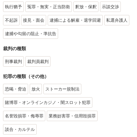
執行猶予
冤罪・無実・正当防衛
釈放・保釈
示談交渉
不起訴
接見・面会
逮捕による解雇・退学回避
私選弁護人
逮捕や勾留の阻止・準抗告
裁判の種類
刑事裁判
裁判員裁判
犯罪の種類（その他）
恐喝・脅迫
放火
ストーカー規制法
賭博罪・オンラインカジノ・闇スロット犯罪
名誉毀損罪・侮辱罪
業務妨害罪・信用毀損罪
談合・カルテル