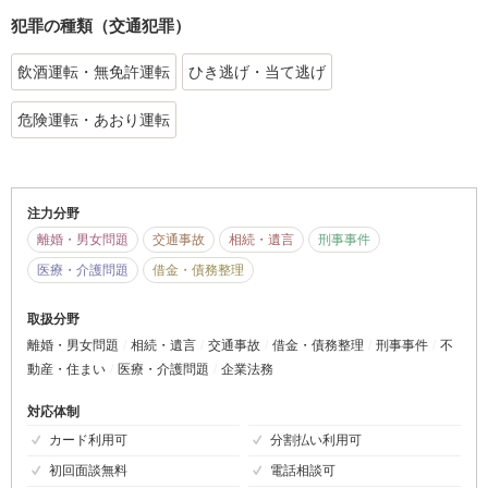
犯罪の種類（交通犯罪）
飲酒運転・無免許運転
ひき逃げ・当て逃げ
危険運転・あおり運転
注力分野
離婚・男女問題
交通事故
相続・遺言
刑事事件
医療・介護問題
借金・債務整理
取扱分野
離婚・男女問題
相続・遺言
交通事故
借金・債務整理
刑事事件
不
動産・住まい
医療・介護問題
企業法務
対応体制
カード利用可
分割払い利用可
初回面談無料
電話相談可