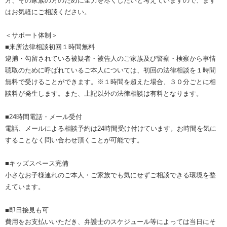
方、その家族の方のために全力を尽くしたいと考えていますので、まず
はお気軽にご相談ください。
＜サポート体制＞
■来所法律相談初回１時間無料
逮捕・勾留されている被疑者・被告人のご家族及び警察・検察から事情
聴取のために呼ばれているご本人については、初回の法律相談を１時間
無料で受けることができます。※１時間を超えた場合、３０分ごとに相
談料が発生します。また、上記以外の法律相談は有料となります。
■24時間電話・メール受付
電話、メールによる相談予約は24時間受け付けています。お時間を気に
することなく問い合わせ頂くことが可能です。
■キッズスペース完備
小さなお子様連れのご本人・ご家族でも気にせずご相談できる環境を整
えています。
■即日接見も可
費用をお支払いいただき、弁護士のスケジュール等によっては当日にそ