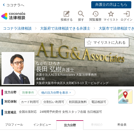
弁護士の方はこちら
ココナラへ
投稿する
探す
閲覧履歴
マイリスト
ログイン
ココナラ法律相談
大阪府で法律相談できる弁護士
大阪市で法律相談で
マイリストに入れる
ながた ひろき
長田 弘樹
弁護士
弁護士法人ALG＆Associates 大阪法律事務所
本町駅
大阪府
大阪市中央区久太郎町3-5-13 又一ビルディング
注力分野
刑事事件
他の注力分野を表示
対応体制
カード利用可
分割払い利用可
初回面談無料
電話相談可
全国出張対応 24時間予約受付 女性スタッフ在籍 当日相談可
注意補足
プロフィール
インタビュー
事例紹介
料金表
注力分野