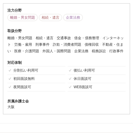
注力分野
離婚・男女問題
相続・遺言
企業法務
取扱分野
離婚・男女問題
相続・遺言
交通事故
借金・債務整理
インターネッ
ト
労働・雇用
刑事事件
詐欺・消費者問題
債権回収
不動産・住ま
い
医療・介護問題
外国人・国際問題
企業法務
税務訴訟
行政事件
対応体制
分割払い利用可
後払い利用可
初回面談無料
休日面談可
夜間面談可
WEB面談可
所属弁護士会
大阪