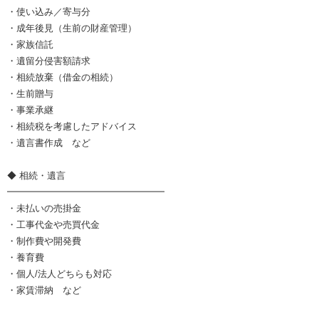
・使い込み／寄与分
・成年後見（生前の財産管理）
・家族信託
・遺留分侵害額請求
・相続放棄（借金の相続）
・生前贈与
・事業承継
・相続税を考慮したアドバイス
・遺言書作成 など
◆ 相続・遺言
━━━━━━━━━━━━━━━━━
・未払いの売掛金
・工事代金や売買代金
・制作費や開発費
・養育費
・個人/法人どちらも対応
・家賃滞納 など