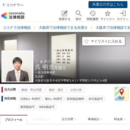
弁護士の方はこちら
ココナラへ
投稿する
探す
閲覧履歴
マイリスト
ログイン
ココナラ法律相談
大阪府で法律相談できる弁護士
大阪市で法律相談で
マイリストに入れる
ご あきひろ
呉 明浩
弁護士
一道法律事務所
北浜駅
大阪府
大阪市中央区平野町1-8-13 平野町八千代ビル4階
注力分野
離婚・男女問題
相続・遺言
企業法務
対応体制
分割払い利用可
後払い利用可
初回面談無料
休日面談可
夜間面談可
WEB面談可
インタビュー
注力分野
事例紹介
料金表
プロフィール