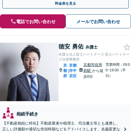
料金表を見る
電話でお問い合わせ
メールでお問い合わせ
徳安 勇佑
弁護士
弁護士法人富士パートナーズ 富士パートナー
ズ法律事務所
京都市役所
営業時間：09:0
京
京都
0~19:00（平
都
市中
前駅
から徒
|
府
京区
日）
歩0分
相続手続き
【不動産相続に特化】不動産業者や税理士、司法書士等とも連携し、
正しい評価額や適切な売却時期などをアドバイスします。名義変更な