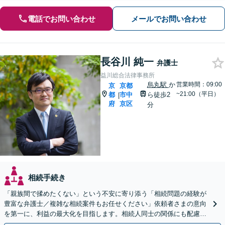
電話でお問い合わせ
メールでお問い合わせ
長谷川 純一
弁護士
益川総合法律事務所
烏丸駅
か
営業時間：09:00
京
京都
~21:00（平日）
都
市中
ら徒歩2
|
府
京区
分
相続手続き
「親族間で揉めたくない」という不安に寄り添う「相続問題の経験が
豊富な弁護士／複雑な相続案件もお任せください」依頼者さまの意向
を第一に、利益の最大化を目指します。相続人同士の関係にも配慮
し、きめ細やかに対応