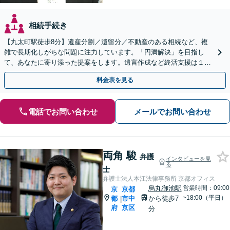
相続手続き
【丸太町駅徒歩8分】遺産分割／遺留分／不動産のある相続など、複
雑で長期化しがちな問題に注力しています。「円満解決」を目指し
て、あなたに寄り添った提案をします。遺言作成など終活支援は１１
万円（税込）〜。【明瞭会計・スピード対応】【他士業連携】
料金表を見る
電話でお問い合わせ
メールでお問い合わせ
両角 駿
弁護
インタビューを見
る
士
弁護士法人本江法律事務所 京都オフィス
烏丸御池駅
営業時間：09:00
京
京都
~18:00（平日）
都
市中
から徒歩7
|
府
京区
分