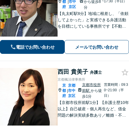
~17:30（平日）
都
市中
から徒歩8
|
府
京区
分
【丸太町駅8分】地域に根差し、「依頼
してよかった」と実感できる弁護活動
を目標にしている事務所です【不動
産・住まい】宅地建物取引士の試験に
合格、不動産分野の取扱実績あり【相
続・遺言】相談者さまに寄り添い、円
電話でお問い合わせ
メールでお問い合わせ
滑な相続を目指します
西田 貴美子
弁護士
京都楓法律事務所
京都市役所
営業時間：09:3
京
京都
0~21:00（平
都
市中
前駅
から徒
|
府
京区
日）
歩1分
【京都市役所前駅1分】【弁護士歴10年
以上】自己破産・個人再生など、借金
問題の解決実績多数あり／離婚・不貞
慰謝料など、女性の気持ちに寄り添っ
た解決を心がけています【法律相談の