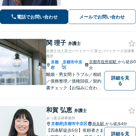
国対応！【ご自宅からの電話相談にも
対応(法律相談は完全予約制)】各分野で
専門性の高い弁護士が寄り添い解決を
電話でお問い合わせ
メールでお問い合わせ
サポートします。
関 理子
弁護士
弁護士法人富士パートナーズ 富士パートナーズ法律事
務所
京都市役所前駅
から徒歩0
京都
京都市中京
|
府
区
分
離婚・男女間トラブル／相続
詳細を見
／債務整理／債権回収／契約
る
書チェック【お悩みに合わせ
たオーダーメイドの解決策
を】【京都市役所前】
和賀 弘恵
弁護士
みつ葉法律事務所
京都府
京都市中京区
烏丸駅
から徒歩4分
|
【四条駅徒歩5分】依頼者さま
詳細を見