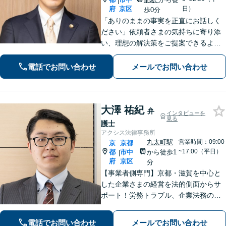
|
府
京区
日）
歩0分
「ありのままの事実を正直にお話しく
ださい」依頼者さまの気持ちに寄り添
い、理想の解決策をご提案できるよう
尽力します【交通事故事件の実績豊
富】【賠償金が2倍に増額した事例あ
電話でお問い合わせ
メールでお問い合わせ
り】依頼者さまに代わってさまざまな
角度から示談の提案／利益最大化を目
指す
大澤 祐紀
弁
インタビューを
見る
護士
アクシス法律事務所
丸太町駅
営業時間：09:00
京
京都
~17:00（平日）
都
市中
から徒歩1
|
府
京区
分
【事業者側専門】京都・滋賀を中心と
した企業さまの経営を法的側面からサ
ポート！労務トラブル、企業法務のご
相談はお任せください。あらゆる労務
問題への対応を中心に、その他中小企
電話でお問い合わせ
メールでお問い合わせ