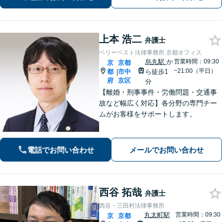
業法務について豊富な経験がありま
す。【Web相談可】
上本 浩二
弁護士
ベリーベスト法律事務所 京都オフィス
烏丸駅
か
営業時間：09:30
京
京都
~21:00（平日）
都
市中
ら徒歩1
|
府
京区
分
【離婚・刑事事件・労働問題・交通事
故など幅広く対応】各分野の専門チー
ムがお客様をサポートします。
電話でお問い合わせ
メールでお問い合わせ
西谷 拓哉
弁護士
西谷・三田村法律事務所
丸太町駅
営業時間：09:30
京
京都