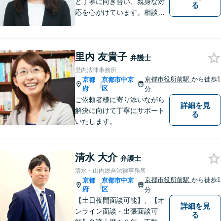
と丁寧に向き合い、親身な対
る
応を心がけています。相談料
は何度でも無料、365日受付
可能です。離婚問題、相続分
野のご相談もお待ちしており
里内 友貴子
ます。【夜間・土日祝対応
弁護士
可】
里内法律事務所
京都市役所前駅
から徒歩1
京都
京都市中京
|
府
区
分
ご依頼者様に寄り添いながら
詳細を見
解決に向けて丁寧にサポート
る
いたします。
清水 大介
弁護士
清水・山内総合法律事務所
京都市役所前駅
から徒歩1
京都
京都市中京
|
府
区
分
【土日夜間面談可能】、【オ
詳細を見
ンライン面談・出張面談可
る