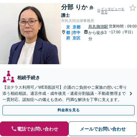
分部 りか
弁
インタビューを
見る
護士
市民共同法律事務所
烏丸御池駅
営業時間：09:00
京
京都
~17:00（平日）
都
市中
から徒歩3
|
府
京区
分
相続手続き
【法テラス利用可／WEB面談可】介護のご負担やご家族の想いに寄り
添う相続相談。遺言作成・成年後見・遺産分割協議・不動産整理まで
一貫対応。認知症への備えも含め、円満な解決を丁寧に支えます。
料金表を見る
電話でお問い合わせ
メールでお問い合わせ