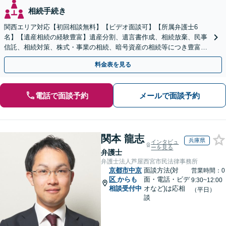
相続手続き
関西エリア対応【初回相談無料】【ビデオ面談可】【所属弁護士6
名】【遺産相続の経験豊富】遺産分割、遺言書作成、相続放棄、民事
信託、相続対策、株式・事業の相続、暗号資産の相続等につき豊富な
対応実績。【バリアフリー】【完全個室対応】
料金表を見る
電話で面談予約
メールで面談予約
関本 龍志
兵庫県
インタビュ
ーを見る
弁護士
弁護士法人芦屋西宮市民法律事務所
京都市中京
面談方法(対
営業時間：0
区
からも
面・電話・ビデ
9:30~12:00
相談受付中
オなど)は応相
（平日）
談