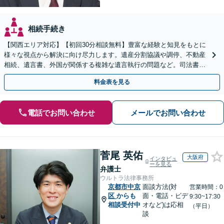
相続手続き
【関西エリア対応】【初回30分相談無料】豊富な経験と知見をもとに
様々な視点から解決に向け尽力します。遺産分割協議や調停、不動産
相続、遺言書、外国が関係する複雑な遺言執行の問題など。司法書士
や税理士とも連携し、円滑な解決を【オンライン面談可】
料金表を見る
電話でお問い合わせ
メールでお問い合わせ
菅尾 英佑
大阪府
インタビュ
ーを見る
弁護士
ウルトラ法律事務所
京都市中京
面談方法(対
営業時間：0
区
からも
面・電話・ビデ
9:30~17:30
相談受付中
オなど)は応相
（平日）
談