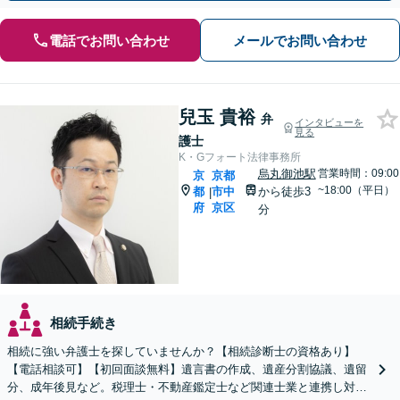
電話でお問い合わせ
メールでお問い合わせ
兒玉 貴裕
弁
インタビューを
見る
護士
K・Gフォート法律事務所
烏丸御池駅
営業時間：09:00
京
京都
~18:00（平日）
都
市中
から徒歩3
|
府
京区
分
相続手続き
相続に強い弁護士を探していませんか？【相続診断士の資格あり】
【電話相談可】【初回面談無料】遺言書の作成、遺産分割協議、遺留
分、成年後見など。税理士・不動産鑑定士など関連士業と連携し対応