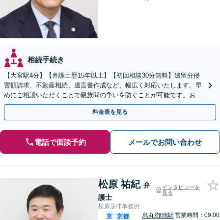
相続手続き
【大宮駅4分】【弁護士歴15年以上】【初回相談30分無料】遺留分侵
害額請求、不動産相続、遺言書作成など、幅広く対応いたします。早
めにご相談いただくことで親族間の争いを防ぐことが可能です。おひ
とりで悩まず、まずは弁護士にご相談ください。
料金表を見る
電話で面談予約
メールでお問い合わせ
松原 祐紀
弁
インタビューを
見る
護士
松原法律事務所
烏丸御池駅
営業時間：09:00
京
京都