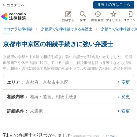
弁護士の方はこちら
ココナラへ
投稿する
探す
閲覧履歴
マイリスト
ログイン
ココナラ法律相談
京都府で法律相談できる弁護士
京都市で法律相談で
京都市中京区の相続手続きに強い弁護士
京都府の京都市中京区で相続手続きに強い弁護士が71名見つかりました。初回
面談無料や休日面談に対応している弁護士、解決事例を持つ弁護士なども掲載
中。相続・遺言に関係する家族間の相続トラブルや認知症の相続、遺産分割等
の細かな分野での絞り込み検索もでき便利です。特に弁護士法人富士パートナ
ーズ 富士パートナーズ法律事務所の菊岡 隼生弁護士やあわの法律事務所の粟野
エリア
京都府、京都市中京区
変更
浩之弁護士、益川総合法律事務所の長谷川 純一弁護士のプロフィール情報や弁
護士費用、強みなどが注目されています。『京都市中京区で土日や夜間に発生
相談内容
相続・遺言、相続手続き
変更
した相続手続きのトラブルを今すぐに弁護士に相談したい』『相続手続きのト
ラブル解決の実績豊富な近くの弁護士を検索したい』『初回相談無料で相続手
続きを法律相談できる京都市中京区内の弁護士に相談予約したい』などでお困
詳細条件
未選択
変更
りの相談者さんにおすすめです。
71
人の弁護士が見つかりました
(検索結果について詳しくは
こちら
)