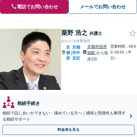
電話でお問い合わせ
メールでお問い合わせ
粟野 浩之
弁護士
あわの法律事務所
京都市役所
営業時間：09:0
京
京都
0~20:00（平
都
市中
前駅
から徒
|
府
京区
日）
歩1分
相続手続き
相続で話し合いができない・揉めている方へ｜感情と関係性も整理す
る相続サポート
料金表を見る