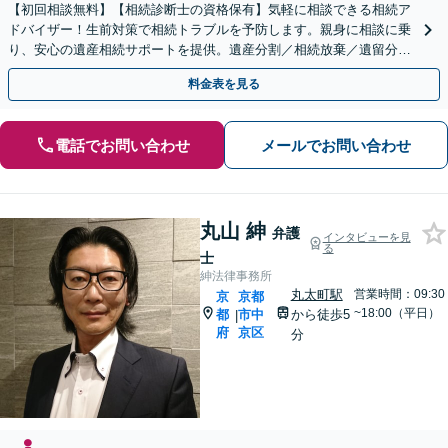
【初回相談無料】【相続診断士の資格保有】気軽に相談できる相続ア
ドバイザー！生前対策で相続トラブルを予防します。親身に相談に乗
り、安心の遺産相続サポートを提供。遺産分割／相続放棄／遺留分も
お任せ！【出張サポート】【完全個室】【丸太町駅6分】
料金表を見る
電話でお問い合わせ
メールでお問い合わせ
丸山 紳
弁護
インタビューを見
る
士
紳法律事務所
丸太町駅
営業時間：09:30
京
京都
~18:00（平日）
都
市中
から徒歩5
|
府
京区
分