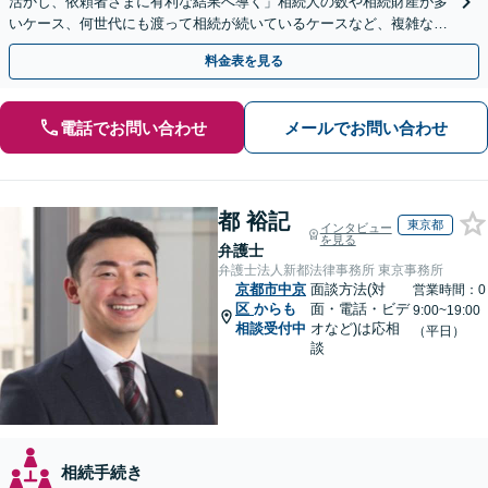
活かし、依頼者さまに有利な結果へ導く」相続人の数や相続財産が多
いケース、何世代にも渡って相続が続いているケースなど、複雑な事
案でも対応！協議、調停、審判どのフェーズからも相談可
料金表を見る
電話でお問い合わせ
メールでお問い合わせ
都 裕記
東京都
インタビュー
を見る
弁護士
弁護士法人新都法律事務所 東京事務所
京都市中京
面談方法(対
営業時間：0
区
からも
面・電話・ビデ
9:00~19:00
相談受付中
オなど)は応相
（平日）
談
相続手続き