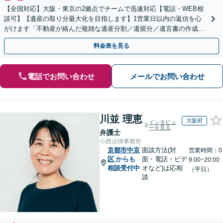
【全国対応】大阪・東京の2拠点でチームで迅速対応【電話・WEB相
談可】【遺産の取り分最大化を目指します】1営業日以内の返信を心
がけます「不動産が絡んだ複雑な遺産分割／遺留分／遺言書の作成・
執行／事業承継など、お任せください」【休日相談あり】
料金表を見る
電話でお問い合わせ
メールでお問い合わせ
川並 理恵
大阪府
インタビュ
ーを見る
弁護士
小西法律事務所
京都市中京
面談方法(対
営業時間：0
区
からも
面・電話・ビデ
9:00~20:00
相談受付中
オなど)は応相
（平日）
談