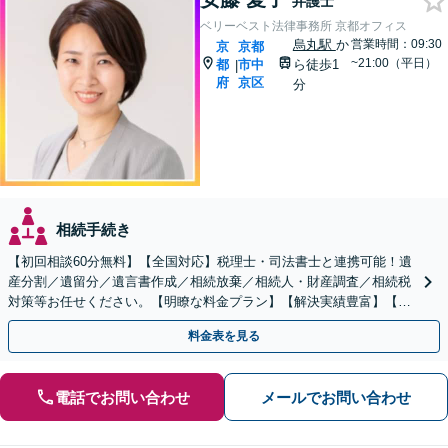
弁護士
ベリーベスト法律事務所 京都オフィス
烏丸駅
か
営業時間：09:30
京
京都
~21:00（平日）
都
市中
ら徒歩1
|
府
京区
分
相続手続き
【初回相談60分無料】【全国対応】税理士・司法書士と連携可能！遺
産分割／遺留分／遺言書作成／相続放棄／相続人・財産調査／相続税
対策等お任せください。【明瞭な料金プラン】【解決実績豊富】【電
話相談可】
料金表を見る
電話でお問い合わせ
メールでお問い合わせ