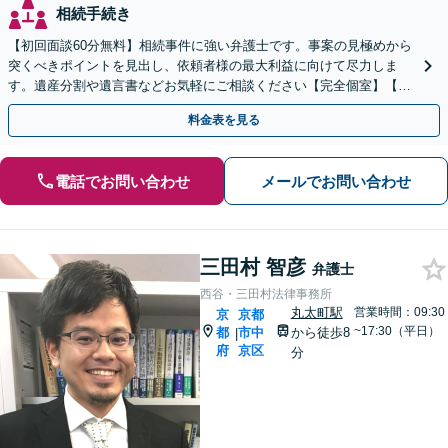
相続手続き
【初回面談60分無料】相続事件に強い弁護士です。事案の見極めから
突くべきポイントを見出し、依頼者様の最大利益に向けて尽力しま
す。遺産分割や遺言書などお気軽にご相談ください【完全個室】【丸
太町駅5分】
料金表を見る
電話でお問い合わせ
メールでお問い合わせ
三田村 智彦
弁護士
西谷・三田村法律事務所
丸太町駅
営業時間：09:30
京
京都
~17:30（平日）
都
市中
から徒歩8
|
府
京区
分