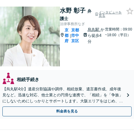
水野 彰子
弁
インタビューを
見る
護士
法律事務所なぎ
烏丸駅
か
営業時間：09:00
京
京都
~18:00（平日）
都
市中
ら徒歩4
|
府
京区
分
相続手続き
【烏丸駅4分】遺産分割協議や調停、相続放棄、遺言書作成、成年後
見など。迅速な対応、他士業との円滑な連携で、「相続」を「争族」
にしないためにしっかりとサポートします。大阪エリアをはじめ、出
張相談も対応します【Web面談可】【初回相談無料】
料金表を見る