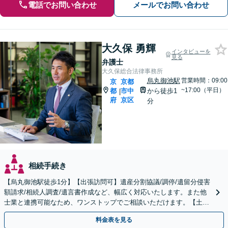
電話でお問い合わせ
メールでお問い合わせ
大久保 勇輝
インタビューを
見る
弁護士
大久保総合法律事務所
烏丸御池駅
営業時間：09:00
京
京都
~17:00（平日）
都
市中
から徒歩1
|
府
京区
分
相続手続き
【烏丸御池駅徒歩1分】【出張訪問可】遺産分割協議/調停/遺留分侵害
額請求/相続人調査/遺言書作成など、幅広く対応いたします。また他
士業と連携可能なため、ワンストップでご相談いただけます。【土日
夜間対応】
料金表を見る