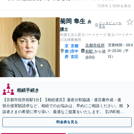
71件中 1-30件を表示
菊岡 隼生
弁
インタビューを
見る
護士
弁護士法人富士パートナーズ 富士パートナー
ズ法律事務所
京都市役所
営業時間：09:0
京
京都
0~20:00（平
都
市中
前駅
から徒
|
府
京区
日）
歩0分
相続手続き
【京都市役所前駅1分】【相続遺言】遺産分割協議・遺言書作成・遺
留分侵害額請求など、相続でのお悩みは、早めにご相談ください。相
談者さまの希望に寄り添い、最適なご提案をいたします。【LINE相談
可能】【土日対応可能】【初回面談1時間無料】
料金表を見る