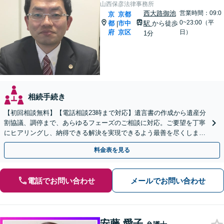
山西保彦法律事務所
西大路御池
営業時間：09:0
京
京都
0~23:00（平
都
市中
駅
から徒歩
|
府
京区
日）
1分
相続手続き
【初回相談無料】【電話相談23時まで対応】遺言書の作成から遺産分
割協議、調停まで、あらゆるフェーズのご相談に対応。ご要望を丁寧
にヒアリングし、納得できる解決を実現できるよう最善を尽くします
【夜間・休日対応可】【西大路御池駅徒歩1分】
料金表を見る
電話でお問い合わせ
メールでお問い合わせ
安藤 愛子