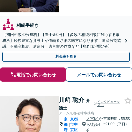
相続手続き
【初回相談30分無料】【着手金0円】【多数の相続相談に対応する事
務所】経験豊富な弁護士が依頼者さまの味方になります！遺産分割協
議、不動産相続、遺留分、遺言書の作成など【烏丸御池駅7分】
料金表を見る
電話でお問い合わせ
メールでお問い合わせ
川﨑 聡介
弁
インタビューを
見る
護士
アトム京都法律事務所
大宮駅
か
営業時間：09:00
京
京都
~21:00（平日）
都
市中
ら徒歩4
|
府
京区
分