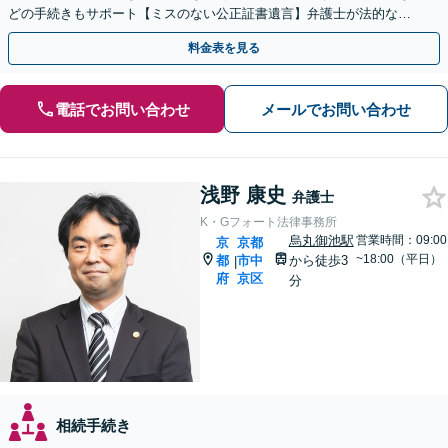
どの手続きもサポート【ミスのない公正証書遺言】弁護士が法的な観
点から遺言書を作成します。
料金表を見る
電話でお問い合わせ
メールでお問い合わせ
浅野 康史
弁護士
K・Gフォート法律事務所
烏丸御池駅
営業時間：09:00
京
京都
~18:00（平日）
都
市中
から徒歩3
|
府
京区
分
相続手続き