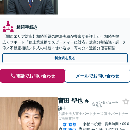
相続手続き
【関西エリア対応】相続問題の解決実績が豊富な弁護士が、相続を幅
広くサポート「他士業連携でスピーディーに対応」遺産分割協議・調
停／不動産相続／株式の相続／使い込み・寄与分／遺留分侵害額請求
／相続放棄（借金の相続）／遺言書作成
料金表を見る
電話でお問い合わせ
メールでお問い合わせ
宮田 聖也
弁
インタビューを
見る
護士
弁護士法人富士パートナーズ 富士パートナー
ズ法律事務所
京都市役所
営業時間：09:0
京
京都
0~22:00（平
都
市中
前駅
から徒