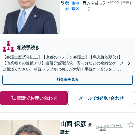
~20:00（平日）
都
市中
から徒歩5
|
府
京区
分
相続手続き
【弁護士歴15年以上】【京都のベテラン弁護士】【烏丸御池駅3分】
【他業種との連携アリ】遺留分減殺請求・寄与分などの複雑なケース
ご相談ください。相続トラブルは初歩が大切！手続き・交渉をしっか
りとサポートします。【初回面談無料】
料金表を見る
電話でお問い合わせ
メールでお問い合わせ
山西 保彦
弁
インタビューを
見る
護士