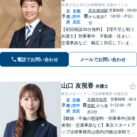
弁護士法人本江法律事務所 京都オフィス
烏丸御池駅
営業時間：09:00
京
京都
~18:00（平日）
都
市中
から徒歩7
|
府
京区
分
【初回相談30分無料】【理不尽と戦う
弁護士】刑事事件、不動産・住まい、
交通事故など、幅広く対応していま
す。困難な事件でも粘り強く立ち向か
い、最善の結果を目指します。お困り
電話でお問い合わせ
メールでお問い合わせ
の場合は、お気軽に弁護士にご相談く
ださい。【電話・メール・WEB相談
可】
山口 友視香
弁護士
東京スタートアップ法律事務所 京都支店
京都市役所
営業時間：06:3
京
京都
0~22:00（平
都
市中
前駅
から徒
|
府
京区
日）
歩1分
【離婚・不倫の慰謝料・刑事事件(加害
者側)・交通事故など】東京スタートア
ップ法律事務所は国内29拠点体制で全