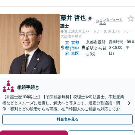
藤井 哲也
弁
インタビューを
見る
護士
弁護士法人富士パートナーズ 富士パートナー
ズ法律事務所
京都市役所
営業時間：09:0
京
京都
0~18:00（平
都
市中
前駅
から徒
|
府
京区
日）
歩0分
相続手続き
【弁護士歴10年以上】【初回相談無料】税理士や司法書士、不動産業
者などとスムーズに連携し、解決へと導きます。遺産分割協議・調
停・審判とどの段階からも可能。在日韓国人のご相談も対応しており
ます【休日・夜間相談可】【京都市役所前駅5分】
料金表を見る