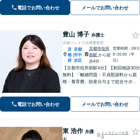
みでもお気軽にご利用ください】
電話でお問い合わせ
メールでお問い合わせ
豊山 博子
弁護士
京都リレイズ法律事務所
京都市役所
営業時間：09:0
京
京都
0~20:00（平
都
市中
前駅
から徒
|
府
京区
日）
歩4分
【京都市役所前駅4分】【初回相談30分
無料】「離婚問題：不貞慰謝料から親
権・養育費、財産分与まで総合サポー
ト」「法人破産：会社の状況に応じた
最適な手続きをご提案」おひとりで抱
えて諦める前に、まずはあなたのご希
電話でお問い合わせ
メールでお問い合わせ
望をお聞かせください【休日・夜間相
談可】
東 浩作
弁護
インタビューを見
る
士