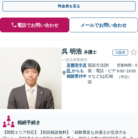
可能です
料金表を見る
電話でお問い合わせ
メールでお問い合わせ
呉 明浩
弁護士
大阪府
一道法律事務所
京都市中京
面談方法(対
営業時間：0
区
からも
面・電話・ビデ
9:00~19:00
相談受付中
オなど)は応相
（平日）
談
相続手続き
【関西エリア対応】【初回相談無料】「経験豊富な弁護士が交渉力を