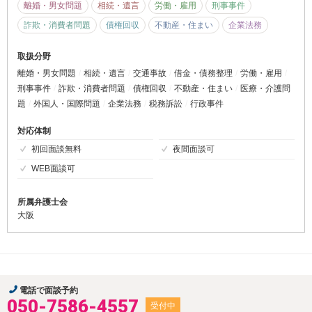
離婚・男女問題
相続・遺言
労働・雇用
刑事事件
詐欺・消費者問題
債権回収
不動産・住まい
企業法務
取扱分野
離婚・男女問題
相続・遺言
交通事故
借金・債務整理
労働・雇用
刑事事件
詐欺・消費者問題
債権回収
不動産・住まい
医療・介護問
題
外国人・国際問題
企業法務
税務訴訟
行政事件
対応体制
初回面談無料
夜間面談可
WEB面談可
所属弁護士会
大阪
電話で面談予約
050-7586-4557
受付中