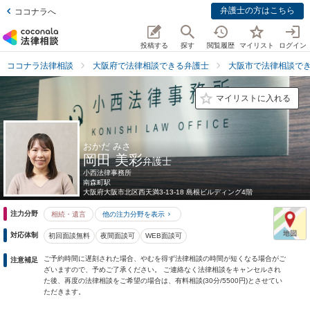
弁護士の方はこちら
ココナラへ
投稿する
探す
閲覧履歴
マイリスト
ログイン
ココナラ法律相談
大阪府で法律相談できる弁護士
大阪市で法律相談で
マイリストに入れる
おかだ みさ
岡田 美彩
弁護士
小西法律事務所
南森町駅
大阪府
大阪市北区西天満3-13-18 島根ビルディング4階
注力分野
相続・遺言
他の注力分野を表示
対応体制
初回面談無料
夜間面談可
WEB面談可
ご予約時間に遅刻された場合、やむを得ず法律相談の時間が短くなる場合がご
注意補足
ざいますので、予めご了承ください。 ご連絡なく法律相談をキャンセルされ
た後、再度の法律相談をご希望の場合は、有料相談(30分/5500円)とさせてい
ただきます。