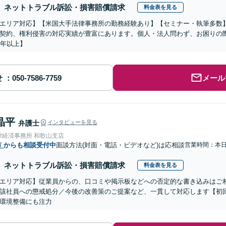
ネットトラブル訴訟・損害賠償請求
料金表を見る
エリア対応】【米国大手法律事務所の勤務経験あり】【セミナー・執筆多数
契約、権利侵害の対応実績が豊富にあります。個人・法人問わず、お困りの
5年以上】
せ
メール
晶平
弁護士
インタビューを見る
律経済事務所 和歌山支店
市
からも相談受付中
面談方法(対面・電話・ビデオなど)は応相談
営業時間：本
ネットトラブル訴訟・損害賠償請求
料金表を見る
エリア対応】従業員からの、口コミや掲示板などへの否定的な書き込みはご
該社員への懲戒処分／今後の改善策のご提案など、一貫して対応します【初回
環境整備にも注力