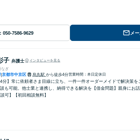
メー
彰子
弁護士
インタビューを見る
所なぎ
府
京都市中京区
烏丸駅
から徒歩4分
営業時間：本日定休日
|
4分】常に依頼者さま目線に立ち、一件一件オーダーメイドで解決策を
談も可能。他士業と連携し、納得できる解決を【借金問題】親身にお話
面談可】【初回相談無料】