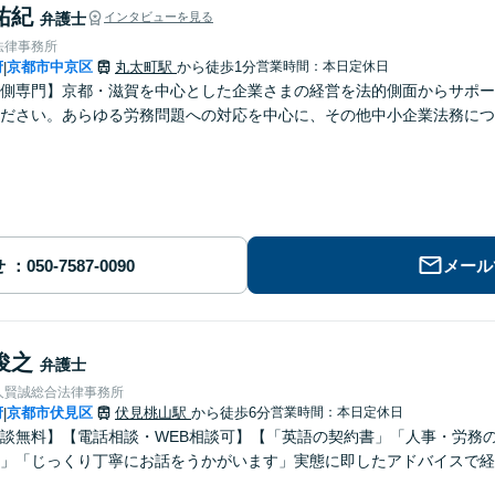
祐紀
弁護士
インタビューを見る
法律事務所
府
京都市中京区
丸太町駅
から徒歩1分
営業時間：本日定休日
|
側専門】京都・滋賀を中心とした企業さまの経営を法的側面からサポー
ださい。あらゆる労務問題への対応を中心に、その他中小企業法務につ
せ
メール
俊之
弁護士
人賢誠総合法律事務所
府
京都市伏見区
伏見桃山駅
から徒歩6分
営業時間：本日定休日
|
談無料】【電話相談・WEB相談可】【「英語の契約書」「人事・労務
」「じっくり丁寧にお話をうかがいます」実態に即したアドバイスで経