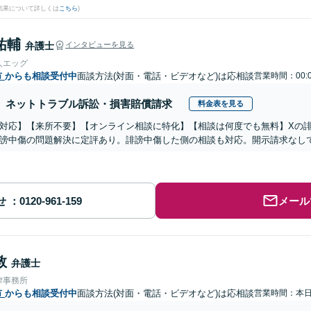
結果について詳しくは
こちら
)
祐輔
弁護士
インタビューを見る
人エッグ
市
からも相談受付中
面談方法(対面・電話・ビデオなど)は応相談
営業時間：00:
ネットトラブル訴訟・損害賠償請求
料金表を見る
対応】【来所不要】【オンライン相談に特化】【相談は何度でも無料】Xの
謗中傷の問題解決に定評あり。誹謗中傷した側の相談も対応。開示請求なし
せ
メール
敦
弁護士
律事務所
市
からも相談受付中
面談方法(対面・電話・ビデオなど)は応相談
営業時間：本