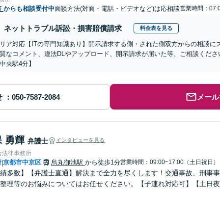
市
からも相談受付中
面談方法(対面・電話・ビデオなど)は応相談
営業時間：07:
ネットトラブル訴訟・損害賠償請求
料金表を見る
リア対応【ITの専門知識あり】開示請求する側・された側双方からの相談に
質なコメント、違法DLやアップロード、開示請求が届いた等、ご相談ください
中央駅4分】
せ
メール
 勇輝
弁護士
インタビューを見る
合法律事務所
府
京都市中京区
烏丸御池駅
から徒歩1分
営業時間：09:00~17:00（土日祝日）
|
績多数】【弁護士直通】解決まで全力を尽くします！交通事故、刑事事
整理等のお悩みについてはお任せください。【子連れ対応可】【土日夜