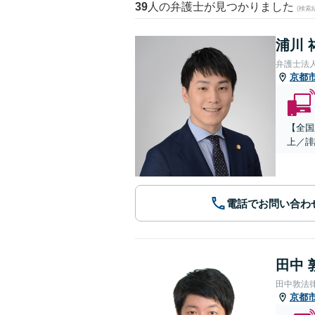
39
人の弁護士が見つかりました
(検索
浦川 
弁護士法
京都
【全国
上／誹
電話でお問い合わ
田中 
田中敦法
京都