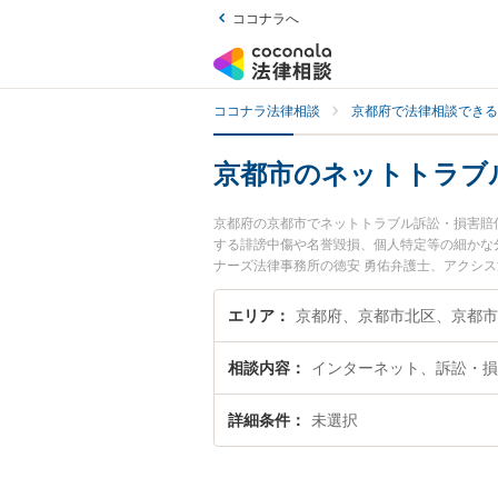
ココナラへ
ココナラ法律相談
京都府で法律相談できる
京都市のネットトラブ
京都府の京都市でネットトラブル訴訟・損害賠
する誹謗中傷や名誉毀損、個人特定等の細かな
ナーズ法律事務所の徳安 勇佑弁護士、アクシ
ネットトラブル訴訟・損害賠償請求のトラブル
『初回相談無料でネットトラブル訴訟・損害賠
エリア
相談内容
インターネット、訴訟・損
詳細条件
未選択