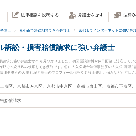
法律相談を投稿する
弁護士を探す
法律Q
弁護士
京都市で法律相談できる弁護士
京都市でインターネットに強い弁
ル訴訟・損害賠償請求に強い弁護士
償請求に強い弁護士が39名見つかりました。初回面談無料や休日面談に対応してい
分野での絞り込み検索もでき便利です。特に大久保総合法律事務所の大久保 勇輝弁
ス法律事務所の大澤 祐紀弁護士のプロフィール情報や弁護士費用、強みなどが注目
を今すぐに弁護士に相談したい』『ネットトラブル訴訟・損害賠償請求のトラブル
償請求を法律相談できる京都市内の弁護士に相談予約したい』などでお困りの相談
害賠償請求