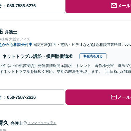
せ
メール
祐
弁護士
事務所 大阪オフィス
市
からも相談受付中
面談方法(対面・電話・ビデオなど)は応相談
営業時間：00:
ネットトラブル訴訟・損害賠償請求
料金表を見る
,000件以上の相談実績】発信者情報開示請求、トレント、著作権侵害、違法
ずネットトラブルを幅広く対応。早期の解決を実現します。【土日祝も24時
せ
メール
清久
弁護士
インタビューを見る
事務所