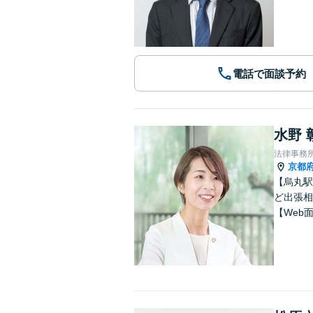
電話で面談予約
水野 
法律事務
京都
【烏丸駅
ど出張相
【Web