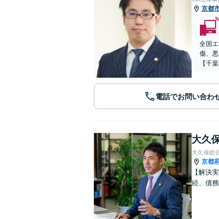
京都
全国エ
傷、悪
【千葉
電話でお問い合わ
大久保
大久保総
京都
【解決実
続、債務