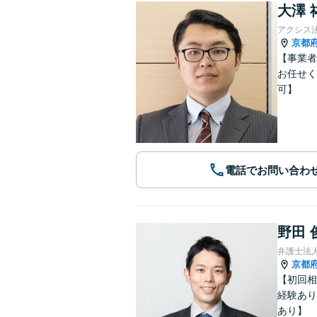
大澤 
アクシス
京都
【事業者
お任せく
可】
電話でお問い合わ
野田 
弁護士法
京都
【初回相
経験あり
あり】