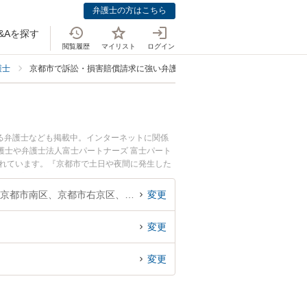
弁護士の方はこちら
&Aを探す
閲覧履歴
マイリスト
ログイン
護士
京都市で訴訟・損害賠償請求に強い弁護士
る弁護士なども掲載中。インターネットに関係
護士や弁護士法人富士パートナーズ 富士パート
されています。『京都市で土日や夜間に発生した
解決の実績豊富な近くの弁護士を検索したい』
者さんにおすすめです。
京都府、京都市北区、京都市上京区、京都市左京区、京都市中京区、京都市東山区、京都市下京区、京都市南区、京都市右京区、京都市伏見区、京都市山科区、京都市西京区
変更
変更
変更