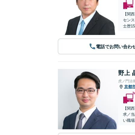
【関西
センス
士歴1
電話でお問い合わ
野上 
虎ノ門法
京都
【関西
求／当
い職場