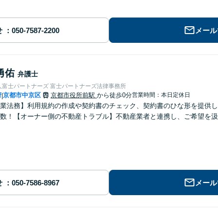
せ
メール
勇佑
弁護士
人富士パートナーズ 富士パートナーズ法律事務所
府
京都市中京区
京都市役所前駅
から徒歩0分
営業時間：本日定休日
|
業法務】利用規約の作成や契約書のチェック、契約書のひな形を提供し
数！【オーナー側の不動産トラブル】不動産業者と連携し、ご希望を汲
】
せ
メール