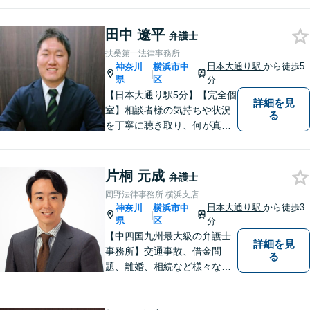
へ出向していた弁護士を含む3
名の協力体制で多角的にサポ
田中 遼平
ート！メーカー・建築・教育
弁護士
など幅広い業種への対応実績
扶桑第一法律事務所
あり！
日本大通り駅
から徒歩5
神奈川
横浜市中
|
県
区
分
【日本大通り駅5分】【完全個
詳細を見
室】相談者様の気持ちや状況
る
を丁寧に聴き取り、何が真に
求められているのかを把握し
た上で、一緒に解決策を見つ
けるお手伝いをさせていただ
片桐 元成
弁護士
きます。 どんな小さな不安で
岡野法律事務所 横浜支店
も、お気軽にご相談くださ
日本大通り駅
から徒歩3
神奈川
横浜市中
|
い。
県
区
分
【中四国九州最大級の弁護士
詳細を見
事務所】交通事故、借金問
る
題、離婚、相続など様々な問
題について、「何度でも無
料」の相談を行っています！