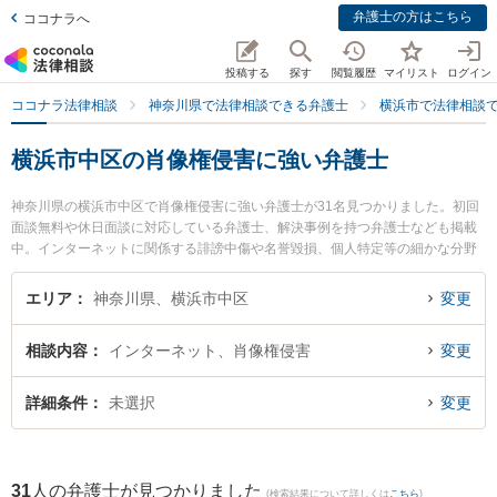
弁護士の方はこちら
ココナラへ
投稿する
探す
閲覧履歴
マイリスト
ログイン
ココナラ法律相談
神奈川県で法律相談できる弁護士
横浜市で法律相談
横浜市中区の肖像権侵害に強い弁護士
神奈川県の横浜市中区で肖像権侵害に強い弁護士が31名見つかりました。初回
面談無料や休日面談に対応している弁護士、解決事例を持つ弁護士なども掲載
中。インターネットに関係する誹謗中傷や名誉毀損、個人特定等の細かな分野
での絞り込み検索もでき便利です。特に手塚・伊藤・平井法律事務所の伊藤 真
哉弁護士や安永法律事務所の安永 一平弁護士、延命法律事務所の山川 英夫弁護
エリア
神奈川県、横浜市中区
変更
士のプロフィール情報や弁護士費用、強みなどが注目されています。『横浜市
中区で土日や夜間に発生した肖像権侵害のトラブルを今すぐに弁護士に相談し
相談内容
インターネット、肖像権侵害
変更
たい』『肖像権侵害のトラブル解決の実績豊富な近くの弁護士を検索したい』
『初回相談無料で肖像権侵害を法律相談できる横浜市中区内の弁護士に相談予
約したい』などでお困りの相談者さんにおすすめです。
詳細条件
未選択
変更
31
人の弁護士が見つかりました
(検索結果について詳しくは
こちら
)