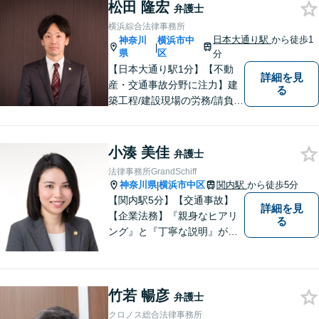
まずはお気軽にご相談くださ
松田 隆宏
弁護士
い！
横浜綜合法律事務所
日本大通り駅
から徒歩1
神奈川
横浜市中
|
県
区
分
【日本大通り駅1分】【不動
詳細を見
産・交通事故分野に注力】建
る
築工程/建設現場の労務/請負契
約などの建設会社における経
験を活かし、より実地的なア
ドバイスを提供します！ま
小湊 美佳
弁護士
た、500件以上の交通事故案
法律事務所GrandSchiff
件対応の実績から、皆様の利
神奈川県
横浜市中区
関内駅
から徒歩5分
|
益の最大化に努めます。【初
【関内駅5分】【交通事故】
詳細を見
回相談無料】
【企業法務】『親身なヒアリ
る
ング』と『丁寧な説明』がモ
ットーです。アフターケアと
予防策を含めた「トータルサ
ポート」をお届けします！依
竹若 暢彦
頼者様が安心して将来を過ご
弁護士
せるようになるための支援を
クロノス総合法律事務所