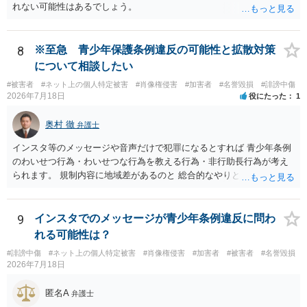
れない可能性はあるでしょう。
8
※至急 青少年保護条例違反の可能性と拡散対策
について相談したい
#被害者
#ネット上の個人特定被害
#肖像権侵害
#加害者
#名誉毀損
#誹謗中傷
2026年7月18日
役にたった
1
奥村 徹
弁護士
インスタ等のメッセージや音声だけで犯罪になるとすれば 青少年条例
のわいせつ行為・わいせつな行為を教える行為・非行助長行為が考え
られます。 規制内容に地域差があるのと 総合的なやりとりの内容で判
断されるので、 最寄りの弁護士に直接相談されるのがいいと思いま
す。
9
インスタでのメッセージが青少年条例違反に問わ
れる可能性は？
#誹謗中傷
#ネット上の個人特定被害
#肖像権侵害
#加害者
#被害者
#名誉毀損
2026年7月18日
匿名A
弁護士