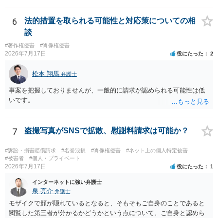
です。低解像度化や透かしだけでは十分とは限らず、事前同意を取得
する、第三者が識別できない程度に加工する、又は本人のアカウント
6
法的措置を取られる可能性と対応策についての相
内だけで表示する方法を検討すべきです。 なりすまし購入・転売が行
談
われた場合、御社の責任が当然に生じるわけではありません。しか
#著作権侵害
#肖像権侵害
し、自己申告だけで購入でき、自社が照合不一致を検出しても販売を
2026年7月17日
役にたった
2
止めていない現行の運用では、予測可能な不正への対策を怠ったとし
て、撮影された本人に対する損害賠償責任が認められる可能性があり
松本 翔馬
弁護士
ます。 検討中の対策は、いずれも過剰ではなく、必要な方向性です。
ただし、それだけで十分とはいえません。ゲスト購入の廃止は購入者
事案を把握しておりませんが、一般的に請求が認められる可能性は低
の追跡には役立ちますが、その人が被写体本人であることまでは確認
いです。
できません。照合不一致時の販売保留・手動レビューは特に重要で
す。セッションの遡及作成は、検知するだけでなく、原則として販売
保留又は追加確認の対象とすべきです。フォレンジック透かしは転売
7
盗撮写真がSNSで拡散、慰謝料請求は可能か？
者の特定や抑止には有効ですが、不正購入や同意前の公開自体を防ぐ
ものではありません。 したがって、これらに加えて、被写体との照合
#訴訟・損害賠償請求
#名誉毀損
#肖像権侵害
#ネット上の個人特定被害
方法、無認証プレビューの廃止、申出時の即時非公開化、未購入映像
#被害者
#個人・プライベート
の保存期間などを整備する必要があります。実際の画面、照合ロジッ
2026年7月17日
役にたった
1
ク、利用規約、フィルマーとの契約を弁護士に提示し、サービス全体
インターネットに強い弁護士
のリーガルチェックを受けるのがよいでしょう。
泉 亮介
弁護士
モザイクで顔が隠れているとなると、そもそもご自身のことであると
閲覧した第三者が分かるかどうかという点について、ご自身と認めら