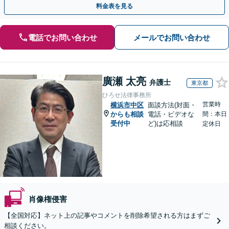
料金表を見る
電話でお問い合わせ
メールでお問い合わせ
廣瀬 太亮
弁護士
東京都
ひろせ法律事務所
営業時
横浜市中区
面談方法(対面・
からも相談
電話・ビデオな
間：本日
受付中
ど)は応相談
定休日
肖像権侵害
【全国対応】ネット上の記事やコメントを削除希望される方はまずご
相談ください。