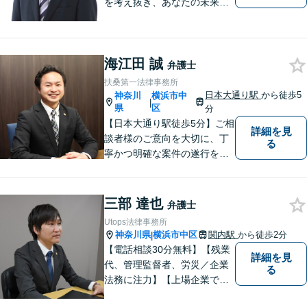
を考え抜き、あなたの未来を
思い描いて、法的サービスを
提供いたします。
海江田 誠
弁護士
扶桑第一法律事務所
日本大通り駅
から徒歩5
神奈川
横浜市中
|
県
区
分
【日本大通り駅徒歩5分】ご相
詳細を見
談者様のご意向を大切に、丁
る
寧かつ明確な案件の遂行を心
がけております。早い！安
い！という点のみに着目せ
ず、本当に満足のいく結果を
三部 達也
弁護士
得るために弁護士を選んでみ
Utops法律事務所
ませんか？
神奈川県
横浜市中区
関内駅
から徒歩2分
|
【電話相談30分無料】【残業
詳細を見
代、管理監督者、労災／企業
る
法務に注力】【上場企業で社
内弁護士を経験】経済産業省