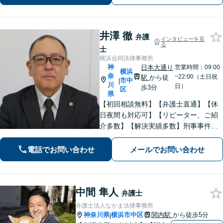
対応】
井澤 徹
弁護
インタビューを見
る
士
横浜合同法律事務所
神
日本大通り
営業時間：09:00
横浜
奈
~22:00（土日祝
駅
から徒
市中
|
川
日）
歩3分
区
県
【初回相談無料】【弁護士直通】【休
日夜間も対応可】【リピーター、ご紹
介多数】【解決実績多数】刑事事件、
債務整理、離婚、相続など幅広く対
応。迅速な対応と丁寧なサポートに努
電話でお問い合わせ
メールでお問い合わせ
めます。
中間 隼人
弁護士
弁護士法人なかま法律事務所
神奈川県
横浜市中区
関内駅
から徒歩5分
|