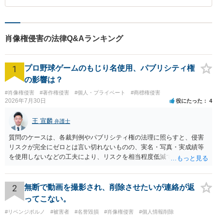
肖像権侵害の法律Q&Aランキング
1
プロ野球ゲームのもじり名使用、パブリシティ権
の影響は？
#肖像権侵害
#著作権侵害
#個人・プライベート
#商標権侵害
2026年7月30日
役にたった
4
王 宣麟
弁護士
質問のケースは、各裁判例やパブリシティ権の法理に照らすと、侵害
リスクが完全にゼロとは言い切れないものの、実名・写真・実成績等
を使用しないなどの工夫により、リスクを相当程度低減できる設計に
なっているかと思います。 ただし、「野球ファンであれば元の選手を
推測できる」という点は、裁判で争われた場合に「専ら顧客吸引力の
利用を目的とする」と判断される余地を残すため、一定の注意が必要
2
無断で動画を撮影され、削除させたいが連絡が返
です。 また、広告収益の有無は、侵害判断に一定の影響を与える可能
ってこない。
性がありますが、決定的要因ではありません。 パブリシティ権侵害の
#リベンジポルノ
#被害者
#名誉毀損
#肖像権侵害
#個人情報削除
成否は、主に「専ら顧客吸引力の利用を目的とするか」という点で判