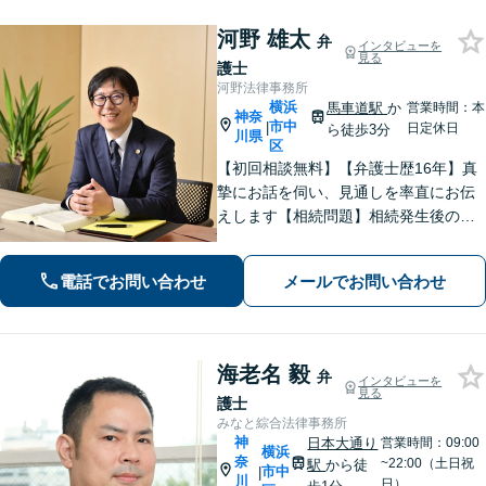
河野 雄太
弁
インタビューを
見る
護士
河野法律事務所
横浜
馬車道駅
か
営業時間：本
神奈
市中
|
日定休日
ら徒歩3分
川県
区
【初回相談無料】【弁護士歴16年】真
摯にお話を伺い、見通しを率直にお伝
えします【相続問題】相続発生後のト
ラブルだけでなく、会社経営者などの
生前対策にも対応【交通事故】保険会
電話でお問い合わせ
メールでお問い合わせ
社とのやりとりはすべてお任せくださ
い【馬車道駅3分】【オンライン面談O
K】
海老名 毅
弁
インタビューを
見る
護士
みなと綜合法律事務所
神
日本大通り
営業時間：09:00
横浜
奈
~22:00（土日祝
駅
から徒
市中
|
川
日）