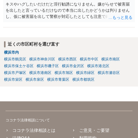
キスやハグしたいだけだと淫行勧誘になりません。嫌がらせで被害届
を出したと言っているだけなので本当に出したかどうかは判りません
し、仮に被害届を出して警察が対応したとしても注意で終わるような
話です。放置しておいて下さい。 念のため、過去のやり取りはとって
おくように。
近くの市区町村を選び直す
横浜市内
横浜市鶴見区
横浜市神奈川区
横浜市西区
横浜市中区
横浜市南区
横浜市保土ケ谷区
横浜市磯子区
横浜市金沢区
横浜市港北区
横浜市戸塚区
横浜市港南区
横浜市旭区
横浜市緑区
横浜市瀬谷区
横浜市栄区
横浜市泉区
横浜市青葉区
横浜市都筑区
ココナラ法律相談について
ココナラ法律相談とは
ご意見・ご要望