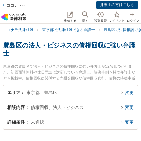
弁護士の方はこちら
ココナラへ
投稿する
探す
閲覧履歴
マイリスト
ログイン
ココナラ法律相談
東京都で法律相談できる弁護士
豊島区で法律相談で
豊島区の法人・ビジネスの債権回収に強い弁護
士
東京都の豊島区で法人・ビジネスの債権回収に強い弁護士が52名見つかりまし
た。初回面談無料や休日面談に対応している弁護士、解決事例を持つ弁護士な
ども掲載中。債権回収に関係する売掛金回収や債権回収代行、債権の時効中断
等の細かな分野での絞り込み検索もでき便利です。特に増井総合法律事務所の
峯岸 舞弁護士やウルク法律事務所の柳原 拓朗弁護士、弁護士法人コスモポリタ
エリア
東京都、豊島区
変更
ン法律事務所の石垣 晋弁護士のプロフィール情報や弁護士費用、強みなどが注
目されています。『豊島区で土日や夜間に発生した法人・ビジネスの債権回収
相談内容
債権回収、法人・ビジネス
変更
のトラブルを今すぐに弁護士に相談したい』『法人・ビジネスの債権回収のト
ラブル解決の実績豊富な近くの弁護士を検索したい』『初回相談無料で法人・
ビジネスの債権回収を法律相談できる豊島区内の弁護士に相談予約したい』な
詳細条件
未選択
変更
どでお困りの相談者さんにおすすめです。