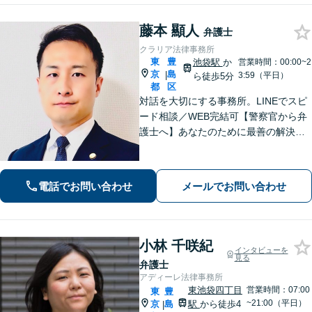
り】
藤本 顯人
弁護士
クラリア法律事務所
東
豊
池袋駅
か
営業時間：00:00~2
京
島
|
3:59（平日）
ら徒歩5分
都
区
対話を大切にする事務所。LINEでスピ
ード相談／WEB完結可【警察官から弁
護士へ】あなたのために最善の解決を
目指します。洞察力と交渉力を強み
に、相続問題、交通事故や離婚などの
民事から刑事事件まで幅広く支援【完
電話でお問い合わせ
メールでお問い合わせ
全個室】
小林 千咲紀
インタビューを
見る
弁護士
アディーレ法律事務所
東池袋四丁目
営業時間：07:00
東
豊
~21:00（平日）
京
島
駅
から徒歩4
|