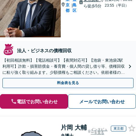
京
島
|
23:55（平日）
ら徒歩5分
都
区
法人・ビジネスの債権回収
【初回相談無料】【電話相談可】【夜間対応可】【池袋・東池袋2駅
利用可】詐欺・損害賠償金・養育費・個人間の貸し借り等、債権回収
に粘り強く取り組みます。少額債権もご相談ください。依頼者様の手
元にお金を取り返すため、出来ることはすべて試みます。
料金表を見る
電話でお問い合わせ
メールでお問い合わせ
片岡 大輔
東京都
インタビュ
ーを見る
弁護士