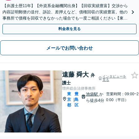
【弁護士歴11年】【外資系金融機関出身】【回収実績豊富】交渉から
内容証明郵便の送付、訴訟、差押えなど、債権回収の実績豊富。他の
事務所で債権を回収できなかった場合でも一度ご相談ください【東池
袋駅2分】【初回相談無料】
料金表を見る
メールでお問い合わせ
遠藤 舜大
弁
インタビューを
見る
護士
増井総合法律事務所
東
豊
池袋駅
か
営業時間：09:00~2
京
島
|
0:00（平日）
ら徒歩4分
都
区