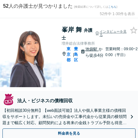
52
人の弁護士が見つかりました
(検索結果について詳しくは
こちら
)
52件中 1-30件を表示
峯岸 舞
弁護
インタビューを見
る
士
増井総合法律事務所
東
豊
池袋駅
か
営業時間：09:00~2
京
島
|
0:00（平日）
ら徒歩4分
都
区
法人・ビジネスの債権回収
【初回相談30分無料】【web面談可能】法人や個人事業主様の債権回
収をサポートします。未払いの売掛金や工事代金から従業員の横領問
題まで幅広く対応。顧問契約による将来の金銭トラブル予防も得意と
しています。【池袋駅徒歩4分】
料金表を見る