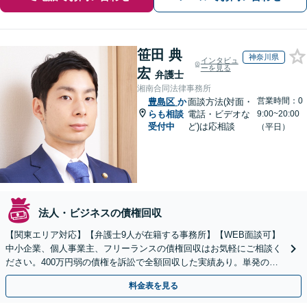
笹田 典
神奈川県
インタビュ
ーを見る
宏
弁護士
湘南合同法律事務所
営業時間：0
豊島区
か
面談方法(対面・
らも相談
電話・ビデオな
9:00~20:00
受付中
ど)は応相談
（平日）
法人・ビジネスの債権回収
【関東エリア対応】【弁護士9人が在籍する事務所】【WEB面談可】
中小企業、個人事業主、フリーランスの債権回収はお気軽にご相談く
ださい。400万円弱の債権を訴訟で全額回収した実績あり。単発のご
依頼から、顧問契約まで対応しております
料金表を見る