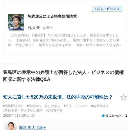
# 法人・ビジネス
契約違反による損害賠償請求
石垣 晋
弁護士
【ご相談内容】【相談前】 取引先が契約違反したため、損害賠償請求をした
い。 【相談後】 契約違反の内容を確認し、迅速に相手方に連絡をし交渉開
示。 示談が纏まり、相手方と合意書を締結。 迅速に数百万単位の入金を得
る。 【コメント】 早期に着手したため速やかに回収できた事例です。
豊島区の表示中の弁護士が回答した法人・ビジネスの債権
回収に関する法律Q&A
知人に貸した520万の未返済、法的手段の可能性は？
#債権回収代行
#強制執行・差し押さえ
#法人・ビジネス
#連帯保証人
#音信不通・行方不明の相手
#140万円超
2026年01月28日(水)
役にたった
1
藤本 顯人
弁護士