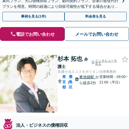
業向プラン、大口債権回収プラン、顧問契約プラン、企業の督促代行
プランを用意。時間の経過により回収可能性が低下する場合がありま
す。不安を感じたら早期のご相談をお勧めします。
事例を見る(1件)
料金表を見る
電話でお問い合わせ
メールでお問い合わせ
杉本 拓也
弁
インタビューを
見る
護士
弁護士法人コスモポリタン法律事務所
東
豊
東池袋駅
か
営業時間：09:00~
京
島
|
21:00（平日）
ら徒歩2分
都
区
法人・ビジネスの債権回収