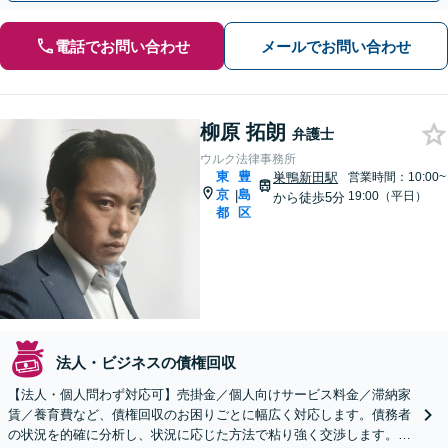
電話でお問い合わせ
メールでお問い合わせ
柳原 拓朗
弁護士
ウルク法律事務所
東
豊
巣鴨新田駅
営業時間：10:00~
京
島
|
19:00（平日）
から徒歩5分
都
区
法人・ビジネスの債権回収
【法人・個人問わず対応可】売掛金／個人向けサービス料金／滞納家
賃／養育費など、債権回収のお困りごとに幅広く対応します。債務者
の状況を的確に分析し、状況に応じた方法で粘り強く交渉します。諦