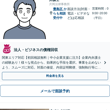
片岡法律事務所
営業時間：0
豊島区
か
面談方法(対面・
らも相談
電話・ビデオな
9:00~20:00
受付中
ど)は応相談
（平日）
法人・ビジネスの債権回収
関東エリア対応【初回相談無料｜中小企業支援に注力】企業内弁護士
の経験あり！様々な視点から、効果的な手段を選択。事業を止めない
よう、スムーズに対応。対面の催促、内容証明郵便、強制執行等に精
通。お困りの方はすぐにご相談を【オンライン面談◎】
料金表を見る
メールで面談予約