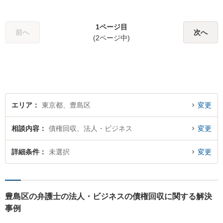
筋を丁寧に示しながら、一日
でも早く穏やかな日常を取り
1ページ目
戻すために全力でサポートし
前へ
次へ
(2ページ中)
ます！【夜間や休日相談可
能】【メール電話・WEB相談
も対応】
エリア
東京都、豊島区
変更
相談内容
債権回収、法人・ビジネス
変更
詳細条件
未選択
変更
豊島区の弁護士の法人・ビジネスの債権回収に関する解決
事例