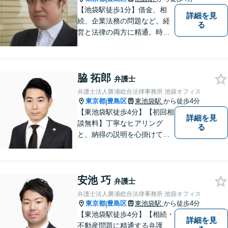
【池袋駅徒歩1分】借金、相
詳細を見
続、企業法務の問題など。経
る
営と法律の両方に精通。時間
や場所などについては、お忙
しい方の立場を理解し、でき
るかぎり柔軟に対応してまい
脇 拓郎
ります。【完全個室】【休
弁護士
日・夜間対応】【電話・メー
弁護士法人勝浦総合法律事務所 池袋オフィス
ルでのご相談対応】
東京都
豊島区
東池袋駅
から徒歩4分
|
【東池袋駅徒歩4分】【初回相
詳細を見
談無料】丁寧なヒアリング
る
と、納得の説明を心掛けてお
ります。依頼者様との対話を
大切にし、納得の解決へと導
いてまいります。弁護士に相
安池 巧
談してもいいのか分からない
弁護士
という方でも、お気軽にご相
弁護士法人勝浦総合法律事務所 池袋オフィス
談ください。
東京都
豊島区
東池袋駅
から徒歩4分
|
【東池袋駅徒歩4分】【相続・
詳細を見
不動産問題に精通する弁護