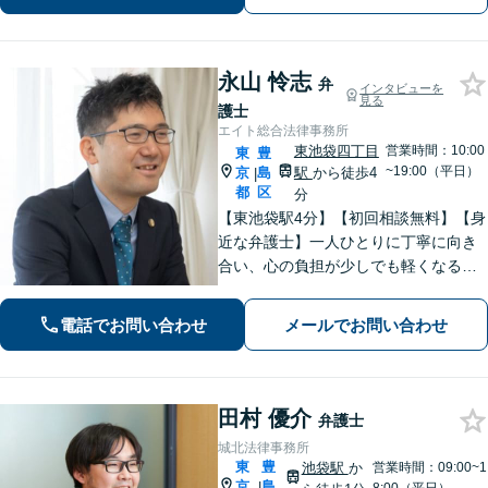
駅10分】
永山 怜志
弁
インタビューを
見る
護士
エイト総合法律事務所
東池袋四丁目
営業時間：10:00
東
豊
~19:00（平日）
京
島
駅
から徒歩4
|
都
区
分
【東池袋駅4分】【初回相談無料】【身
近な弁護士】一人ひとりに丁寧に向き
合い、心の負担が少しでも軽くなるよ
うサポートいたします。問題の背景に
も目を向け、その先の暮らしまで見据
電話でお問い合わせ
メールでお問い合わせ
えた支援を大切にしています。少しで
もお困りの際は、お気軽にご相談くだ
さい。
田村 優介
弁護士
城北法律事務所
東
豊
池袋駅
か
営業時間：09:00~1
京
島
|