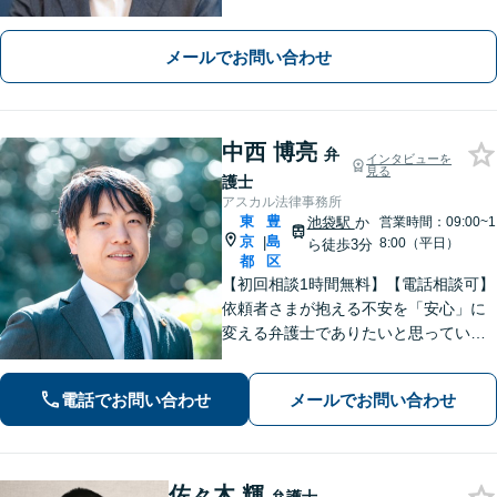
なことでもご相談ください」【休日・
夜間相談可】
メールでお問い合わせ
中西 博亮
弁
インタビューを
見る
護士
アスカル法律事務所
東
豊
池袋駅
か
営業時間：09:00~1
京
島
|
8:00（平日）
ら徒歩3分
都
区
【初回相談1時間無料】【電話相談可】
依頼者さまが抱える不安を「安心」に
変える弁護士でありたいと思っていま
す。話しやすい雰囲気作りを徹底し、
依頼者さまと密にコミュニケーション
電話でお問い合わせ
メールでお問い合わせ
を取ることを大切にしています。【休
日・夜間面談可】【メール・WEB相談
可】
佐々木 輝