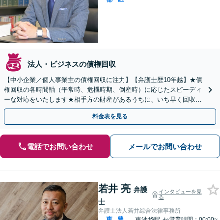
法人・ビジネスの債権回収
【中小企業／個人事業主の債権回収に注力】【弁護士歴10年越】★債
権回収の各時間軸（平常時、危機時期、倒産時）に応じたスピーディ
ーな対応をいたします★相手方の財産があるうちに、いち早く回収に
着手することが重要です。
料金表を見る
電話でお問い合わせ
メールでお問い合わせ
若井 亮
弁護
インタビューを見
る
士
弁護士法人若井綜合法律事務所
東
豊
東池袋駅
か
営業時間：00:00~