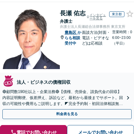
長瀬 佑志
東京都
インタビュ
ーを見る
弁護士
弁護士法人長瀬総合法律事務所 東京支所
営業時間：0
豊島区
か
面談方法(対面・
らも相談
電話・ビデオな
6:00~23:00
受付中
ど)は応相談
（平日）
法人・ビジネスの債権回収
🔴顧問数190社以上・企業法務🔴【債権、売掛金、請負代金の回収】
内容証明郵便、仮差押え、訴訟など、最初から最後までサポート。回
収の可能性や費用もご説明します。◤完全予約制・初回法律相談無料
◢
料金表を見る
電話でお問い合わせ
メールでお問い合わせ