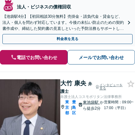
法人・ビジネスの債権回収
【池袋駅4分】【初回相談30分無料】売掛金・請負代金・貸金など、
法人・個人を問わず対応しています。今後の未払い防止のための契約
書作成や、締結した契約書の見直しといった予防法務もサポートしま
す。
料金表を見る
電話でお問い合わせ
メールでお問い合わせ
大竹 康央
弁
インタビューを
見る
護士
弁護士法人コスモポリタン法律事務所
東
豊
東池袋駅
か
営業時間：09:00~
京
島
|
17:00（平日）
ら徒歩2分
都
区