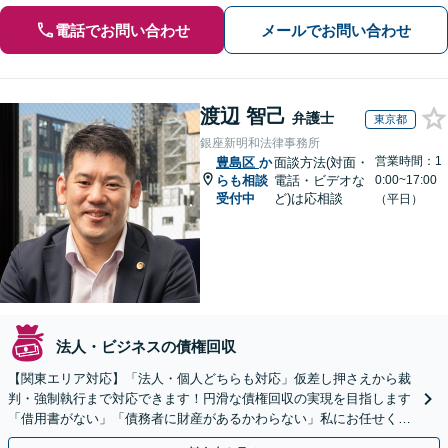
電話でお問い合わせ
メールでお問い合わせ
渡辺 智己
弁護士
東京都
銀座新明和法律事務所
営業時間：1
豊島区
か
面談方法(対面・
らも相談
電話・ビデオな
0:00~17:00
受付中
ど)は応相談
（平日）
法人・ビジネスの債権回収
【関東エリア対応】「法人・個人どちらも対応」仮差し押さえから裁
判・強制執行まで対応できます！円滑な債権回収の実現を目指します
「借用書がない」「債務者に財産があるかわらない」私にお任せくだ
さい！【分割払いあり】【休日・夜間相談可】