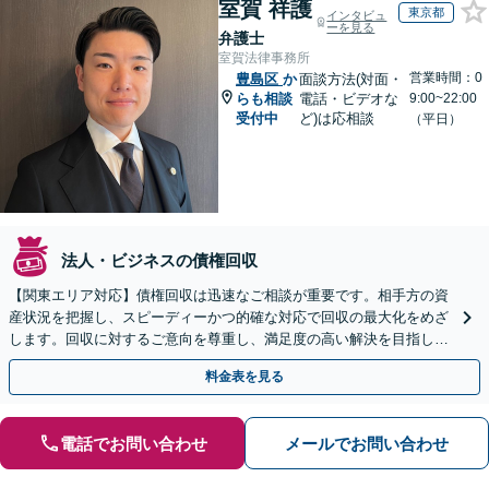
室賀 祥護
東京都
インタビュ
ーを見る
弁護士
室賀法律事務所
営業時間：0
豊島区
か
面談方法(対面・
らも相談
電話・ビデオな
9:00~22:00
受付中
ど)は応相談
（平日）
法人・ビジネスの債権回収
【関東エリア対応】債権回収は迅速なご相談が重要です。相手方の資
産状況を把握し、スピーディーかつ的確な対応で回収の最大化をめざ
します。回収に対するご意向を尊重し、満足度の高い解決を目指しま
す【休日・夜間相談対応】
料金表を見る
電話でお問い合わせ
メールでお問い合わせ