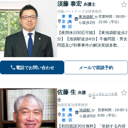
須藤 泰宏
弁護士
須藤パートナーズ法律事務所
東
豊
東池袋駅
か
営業時間：08:00~
京
島
|
22:00（平日）
ら徒歩2分
都
区
【夜間休日対応可能】【東池袋駅徒歩2
分】【池袋駅徒歩6分】不倫問題・男女
問題及び刑事事件の解決実績多数。
【オンライン相談可能】 ▼まずは一
度お気軽にお電話ください▼
電話でお問い合わせ
メールで面談予約
佐藤 生
弁護
インタビューを見
る
士
池袋若葉法律事務所
東
豊
池袋駅
か
営業時間：10:00~1
京
島
|
8:00（平日）
ら徒歩5分
都
区
【初回面談30分無料】「依頼する内容