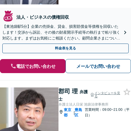
法人・ビジネスの債権回収
【東池袋駅5分】企業の売掛金、貸金、損害賠償金等債権を回収いた
します！交渉から訴訟、その後の財産開示手続等の執行まで粘り強く
対応します。まずはお気軽にご相談ください。顧問企業さまについて
は完全成功報酬プラン有。【オンライン相談可】
料金表を見る
電話でお問い合わせ
メールでお問い合わせ
郡司 理
弁護
インタビューを見
る
士
弁護士法人日栄 池袋法律事務所
東京
豊島
営業時間：09:00~21:00（平
|
都
区
日）