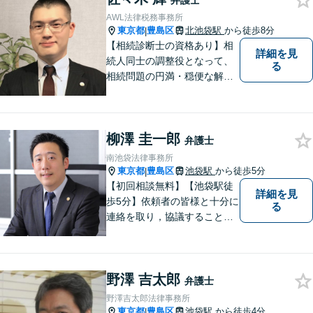
弁護士
AWL法律税務事務所
東京都
豊島区
北池袋駅
から徒歩8分
|
【相続診断士の資格あり】相
詳細を見
続人同士の調整役となって、
る
相続問題の円満・穏便な解決
をサポート／遺留分侵害額請
求／相続人・相続財産調査／
遺言書作成／遺産分割相続放
柳澤 圭一郎
棄などお任せください【池袋8
弁護士
分】交通事故・借金問題にも
南池袋法律事務所
対応
東京都
豊島区
池袋駅
から徒歩5分
|
【初回相談無料】【池袋駅徒
詳細を見
歩5分】依頼者の皆様と十分に
る
連絡を取り，協議することを
こころがけています。話しや
すい環境を整えて事務所でお
待ちしておりますので、お困
野澤 吉太郎
りの方は、お気軽にご相談下
弁護士
さい。
野澤吉太郎法律事務所
東京都
豊島区
池袋駅
から徒歩4分
|