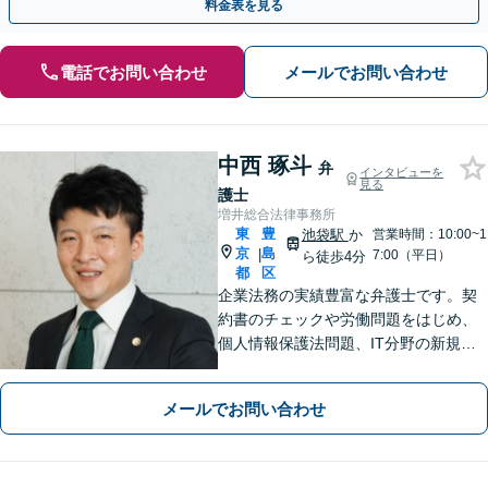
料金表を見る
電話でお問い合わせ
メールでお問い合わせ
中西 琢斗
弁
インタビューを
見る
護士
増井総合法律事務所
東
豊
池袋駅
か
営業時間：10:00~1
京
島
|
7:00（平日）
ら徒歩4分
都
区
企業法務の実績豊富な弁護士です。契
約書のチェックや労働問題をはじめ、
個人情報保護法問題、IT分野の新規サ
ービス導入サポートなど幅広いご相談
の対応経験あり。迅速なレスポンス・
メールでお問い合わせ
対応を心がけております【池袋4分】
【Web相談可】