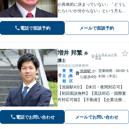
が具体的に決まっていない」「どうし
たらいいか分からない」という方も、
まずはお気軽にご相談ください【弁護
士歴20年】離婚・男女問題、交通事
電話で面談予約
メールで面談予約
故、相続遺言、不動産・住まい
増井 邦繁
弁
インタビューを
見る
護士
増井総合法律事務所
東
豊
池袋駅
か
営業時間：08:00~1
京
島
|
8:00（平日）
ら徒歩4分
都
区
【池袋駅4分】【休日・夜間対応可】
【初回面談無料】【英語対応・国際案
件対応可能】【不動産】【企業法務】
【中小企業・事業承継】【労働・雇
用】仕事内容に応じて料金相談可。ま
電話でお問い合わせ
メールでお問い合わせ
ずはお気軽にご相談下さい。【セミナ
ー・論文掲載経験あり】【留学経験あ