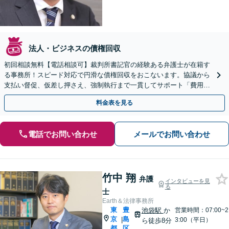
法人・ビジネスの債権回収
初回相談無料【電話相談可】裁判所書記官の経験ある弁護士が在籍す
る事務所！スピード対応で円滑な債権回収をおこないます。協議から
支払い督促、仮差し押さえ、強制執行まで一貫してサポート「費用や
見通しを説明するのでまずは気軽にご相談ください」
料金表を見る
電話でお問い合わせ
メールでお問い合わせ
竹中 翔
弁護
インタビューを見
る
士
Earth＆法律事務所
東
豊
池袋駅
か
営業時間：07:00~2
京
島
|
3:00（平日）
ら徒歩8分
都
区