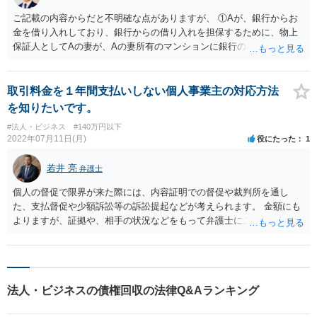
ご記載の内容からだと不明確な点がありますが、 ①Aが、銀行からお
金を借り入れしており、銀行からの借り入れを担保するために、物上
保証人としてAの妻が、Aの妻所有のマンションに銀行の根抵当権を入
れているという可能性と ②AがAの妻にお金を貸付しており、その貸付
を担保するために、根抵当権としてAの妻のマンションに根抵当権が設
定されているという可能性 です。 状況からすると、①だと思います。
取引料金を１年間支払いしない個人事業主の対応方法
①だとした場合、現状ですと、Aには全く弁済能力がないので、回収は
を知りたいです。
非常に厳しいと思われます。
#法人・ビジネス
#140万円以下
2022年07月11日(月)
役にたった
1
若井 亮
弁護士
個人の督促で限界が来た際には、内容証明での督促や裁判所を通し
た、支払督促や少額訴訟等の訴訟提起などが考えられます。 金額にも
よりますが、証拠や、相手の状況などをもって弁護士にご相談されて
みるのがよろしいかと思います。
法人・ビジネスの債権回収の法律Q&Aランキング