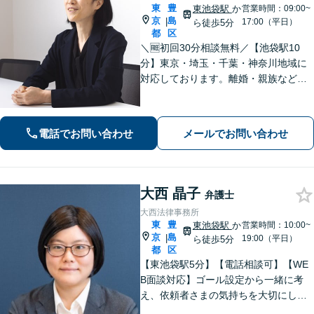
東
豊
東池袋駅
か
営業時間：09:00~
京
島
|
17:00（平日）
ら徒歩5分
都
区
＼🆓初回30分相談無料／【池袋駅10
分】東京・埼玉・千葉・神奈川地域に
対応しております。離婚・親族などの
家事事件を中心に学校交渉事件、労働
事件などを担当してまいりました。家
庭内、学校内、職場内でのいじめ・ハ
電話でお問い合わせ
メールでお問い合わせ
ラスメントに積極対応。
大西 晶子
弁護士
大西法律事務所
東
豊
東池袋駅
か
営業時間：10:00~
京
島
|
19:00（平日）
ら徒歩5分
都
区
【東池袋駅5分】【電話相談可】【WE
B面談対応】ゴール設定から一緒に考
え、依頼者さまの気持ちを大切にした
解決をご提案「お一人で悩まずに些細