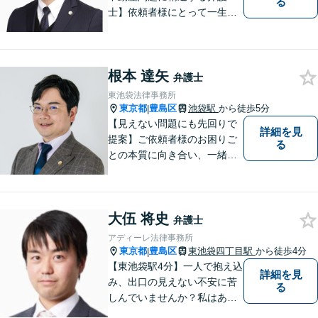
る
士】依頼者様にとって一生に
一度あるかないかの法律問
題。依頼者様の声に耳を傾
け、希望に応えられるよう
根本 達矢
日々精進してまいります。池
弁護士
袋・青山・大阪の3拠点の弁護
東池袋法律事務所
士が結集し、複雑な問題を解
東京都
豊島区
池袋駅
から徒歩5分
|
決に導きます。
【見えない問題にも先回りで
詳細を見
提案】ご依頼者様のお困りご
る
との本質に向き合い、一緒に
未来を作ります。【マイナス
面を含めた丁寧な説明・対
応】人生やビジネスの「かか
大伍 将史
りつけ医」として、お気軽に
弁護士
ご相談ください。不動産・相
アディーレ法律事務所
続問題もワンストップ対応
東京都
豊島区
東池袋四丁目駅
から徒歩4分
|
可！池袋駅徒歩5分
【東池袋駅4分】一人で抱え込
詳細を見
み、出口の見えない不安に苦
る
しんでいませんか？私はあな
たの盾となり、納得できる道