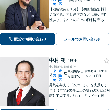
8:00（平日）
ら徒歩1分
都
区
【池袋駅徒歩１分】【初回相談無料】
労働問題、不動産問題などに高い専門
性あり。すべての方々の権利を守る熱
意をもった弁護士です。
電話でお問い合わせ
メールでお問い合わせ
中村 剛
弁護士
中村総合法律事務所
東
豊
東池袋駅
か
営業時間：09:30~
京
島
|
20:00（平日）
ら徒歩5分
都
区
勇気を与える「次の一歩」を支援しま
す！【年間200件以上の離婚の相談に対
応】不貞案件に注力！「スピード解
決」「円満な解決」に定評あり【日本
労働法学会所属】労働者の立場を理解