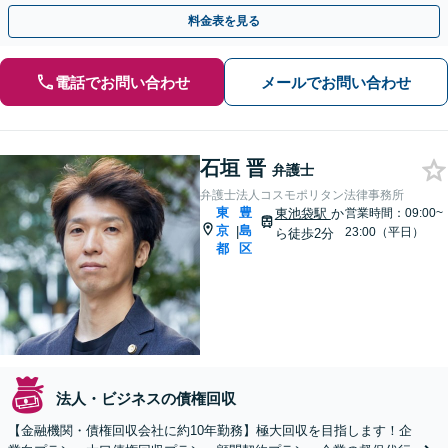
めずにまずはご相談ください【初回相談無料】巣鴨新田5分
料金表を見る
電話でお問い合わせ
メールでお問い合わせ
石垣 晋
弁護士
弁護士法人コスモポリタン法律事務所
東
豊
東池袋駅
か
営業時間：09:00~
京
島
|
23:00（平日）
ら徒歩2分
都
区
法人・ビジネスの債権回収
【金融機関・債権回収会社に約10年勤務】極大回収を目指します！企