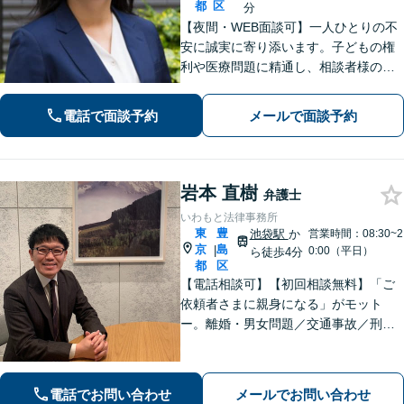
都
区
分
【夜間・WEB面談可】一人ひとりの不
安に誠実に寄り添います。子どもの権
利や医療問題に精通し、相談者様の
「前向きな再出発」を支えます。
電話で面談予約
メールで面談予約
岩本 直樹
弁護士
いわもと法律事務所
東
豊
池袋駅
か
営業時間：08:30~2
京
島
|
0:00（平日）
ら徒歩4分
都
区
【電話相談可】【初回相談無料】「ご
依頼者さまに親身になる」がモット
ー。離婚・男女問題／交通事故／刑事
事件はお任せください。常に依頼者さ
まに寄り添い、長期化しがちな複雑な
トラブルも解決まで尽力します【休
電話でお問い合わせ
メールでお問い合わせ
日・夜間相談可】【完全個室】【池袋