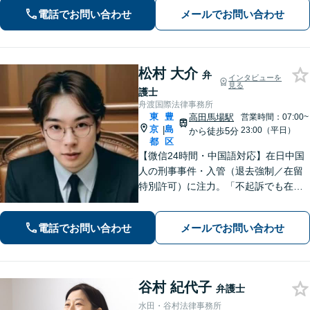
し、味方になります【池袋駅徒歩5分】
電話でお問い合わせ
メールでお問い合わせ
【セカンドオピニオン可】
松村 大介
弁
インタビューを
見る
護士
舟渡国際法律事務所
東
豊
高田馬場駅
営業時間：07:00~
京
島
|
23:00（平日）
から徒歩5分
都
区
【微信24時間・中国語対応】在日中国
人の刑事事件・入管（退去強制／在留
特別許可）に注力。「不起訴でも在留
は守れない」——その一歩先まで見据
え、難関案件を最後まで闘う弁護士。
電話でお問い合わせ
メールでお問い合わせ
初回相談無料・全国対応。微信：mats
umura1119
谷村 紀代子
弁護士
水田・谷村法律事務所